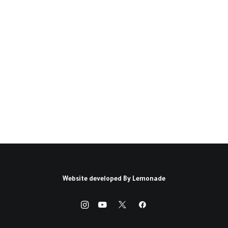
المشهد العربي(*)
تمهيد: أصبح البحث في الأوضاع العربية الراهنة
مصدراً للإحباط الكئيب الذي يخنق…
كتبه أحمد يوسف أحمد
Website developed By
Lemonade