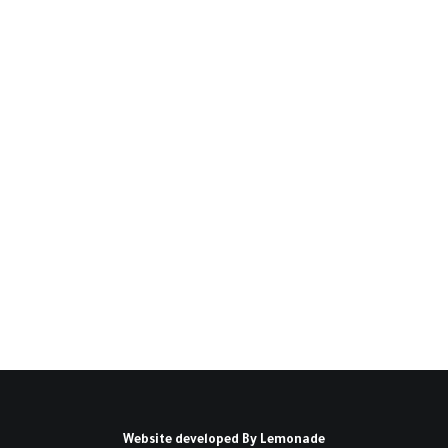
تطورات الموقف الأمريكي من
الأزمة في اليمن(*)
ما لا شك فيه، أن الوضع في اليمن أشبه بكارثة
حقيقية، وقد زاد الأمر…
كتبه شيماء حسن
Website developed By
Lemonade