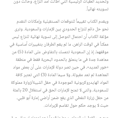
وتحديد العقبات الرئيسية التي أطالت أمد النزاع، وحالت دون
تسويته نهائياً.
ويقدم الكتاب تقييماً للتوقعات المستقبلية وإمكانات التقدم
نحو حل دائم للنزاع الحدودي بين الإمارات والسعودية. وترى
مؤلفة الكتاب أن احتمال التوصل إلى تسوية نهائية للنزاع ليس
ممكناً في الوقت الراهن، ما لم يقم الطرفان بتغييرات أساسية في
موقفهما، إذ إن السعودية تتمسك بالتفاوض على المادة (5) من
معاهدة جدة في ما يتعلق بالحدود البحرية فقط في منطقة
«خور العديد»، في حين تصر دولة الإمارات على أن بعض مواد
المعاهدة لم تعد مقبولة، ولا سيما المادة (3) التي تعتبر كافة
المواد الهايدروكربونية الموجودة في حقل الشيبة/زوارة مملوكة
للسعودية، والتي لا تمنح الإمارات الحق في استغلال 20 بالمئة
من حقل زرارة النفطي الذي يقع ضمن أراضي إمارة أبو ظبي،
حيث لا يوجد حكم حول تقاسم الإيرادات.