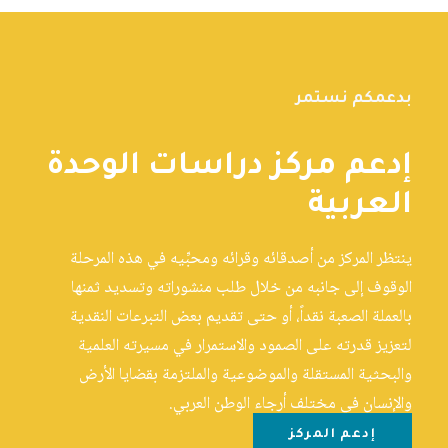
بدعمكم نستمر
إدعم مركز دراسات الوحدة
العربية
ينتظر المركز من أصدقائه وقرائه ومحبِّيه في هذه المرحلة
الوقوف إلى جانبه من خلال طلب منشوراته وتسديد ثمنها
بالعملة الصعبة نقداً، أو حتى تقديم بعض التبرعات النقدية
لتعزيز قدرته على الصمود والاستمرار في مسيرته العلمية
والبحثية المستقلة والموضوعية والملتزمة بقضايا الأرض
والإنسان في مختلف أرجاء الوطن العربي.
إدعم المركز