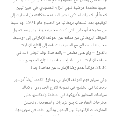
جدة» التي وقعتها مع السعودية عام 1974 والتي اعتبرت في
حينها معاهدة مرضية تنهي النزاع الحدودي، في حين تبين
لاحقاً أن الإمارات لم تكن تعتبر المعاهدة متكافئة بل اضطرت إلى
توقيعها بعد انسحاب بريطانيا من الخليج عام 1971، ولا سيما
من مشيخة أبو ظبي التي كانت محمية بريطانية، وبعد تحول
الموقف البريطاني من مدافع عن الموقف الإماراتي إلى «وسيط
محايد» له مصالح مع السعودية تدفعه إلى إقناع الإمارات
بالقبول – ولو على مضض – بالمعاهدة. وقد تجلى ذلك في
موقف الإمارات الذي أعاد إحياء قضية النزاع الحدودي عام
2004، مؤكداً عدم رضا الإمارات عن معاهدة جدة.
وفي سياق فهم الموقف الإماراتي، يتناول الكتاب أيضاً أثر دور
بريطانيا في الخليج في تسوية النزاع الحدودي، وكذلك
سياسات المحاور الأمريكية في المنطقة وانعكاسها على
مخرجات المفاوضات بين الإمارات والسعودية، وتحليل
المفاوضات الإقليمية بين البلدين وتأثير النفط في مجرياتها،