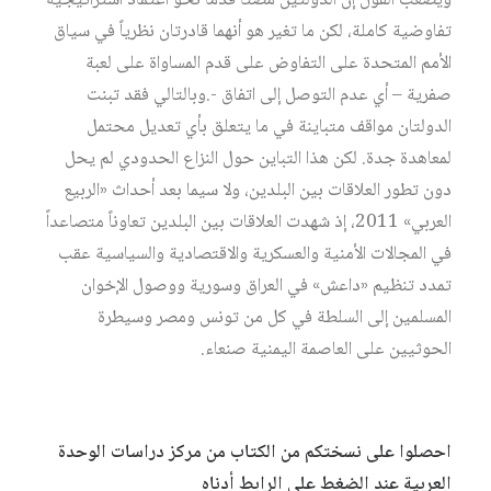
ويصعب القول إن الدولتين مضتا قدماً نحو اعتماد استراتيجية
تفاوضية كاملة، لكن ما تغير هو أنهما قادرتان نظرياً في سياق
الأمم المتحدة على التفاوض على قدم المساواة على لعبة
صفرية – أي عدم التوصل إلى اتفاق -.وبالتالي فقد تبنت
الدولتان مواقف متباينة في ما يتعلق بأي تعديل محتمل
لمعاهدة جدة. لكن هذا التباين حول النزاع الحدودي لم يحل
دون تطور العلاقات بين البلدين، ولا سيما بعد أحداث «الربيع
العربي» 2011، إذ شهدت العلاقات بين البلدين تعاوناً متصاعداً
في المجالات الأمنية والعسكرية والاقتصادية والسياسية عقب
تمدد تنظيم «داعش» في العراق وسورية ووصول الإخوان
المسلمين إلى السلطة في كل من تونس ومصر وسيطرة
الحوثيين على العاصمة اليمنية صنعاء.
احصلوا على نسختكم من الكتاب من مركز دراسات الوحدة
العربية عند الضغط على الرابط أدناه