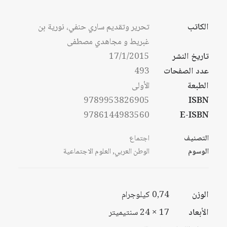
من
السعر:
من
الكاتب
تحرير وتقديم ساري حنفي، نورية بن
خلال
غبريط و مجاهدي مصطفى
خلال
تاريخ النشر
17/1/2015
عدد الصفحات
493
الطبعة
الأولى
9789953826905
ISBN
9786144983560
E-ISBN
التصنيف
اجتماع
الوسوم
الوطن العربي
,
العلوم الاجتماعية
الوزن
0,74 كيلوجرام
الأبعاد
17 × 24 سنتيميتر