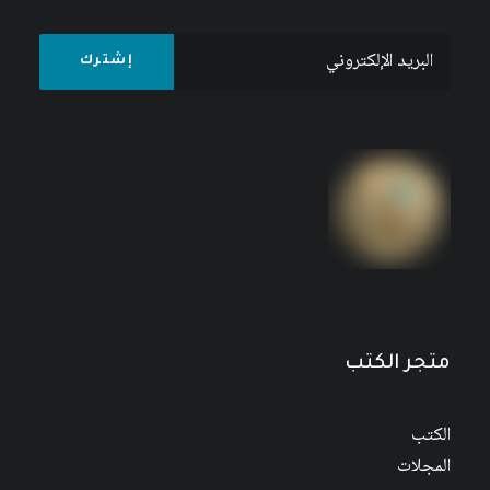
الإعاقة الحركية والبصرية والعقلية : مفهوم إعاقة أم
إعاقة مفهوم؟
نطاق
10
$
–
5
$
نطاق
السعر:
8
$
–
5
$
من
السعر:
من
خلال
متجر الكتب
خلال
الكتب
المجلات