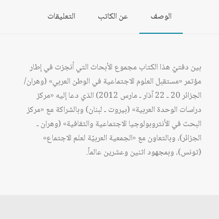
الوصف
عن الكاتب
التعليقات
بين دفتيّ هذا الكتاب مجموع الأبحاث التي أنجزت في إطار
مؤتمر «مستقبل العلوم الاجتماعية في الوطن العربي» (وهران/
الجزائر 20 ـ 22 آذار ـ مارس 2012) الذي دعا إليه «مركز
دراسات الوحدة العربية» (بيروت ـ لبنان) وبالشراكة مع «مركز
البحث في الأنثروبولوجيا الاجتماعية والثقافية» (وهران ـ
الجزائر)، وبالتعاون مع «الجمعية العربيّة لعلم الاجتماع»
(تونس)، وبمجهود اثنين وعشرين عالماً.