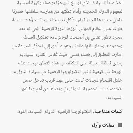
أخذ مبدأ السيادة، الذي ترسخ تاريخيًا بوصفه ركيزة أساسية
لمفهوم الدولة الحديثة وأداةً تمكِّنها من ممارسة سلطتها حصريًّا
داخل حدودها الجغرافية، يتآكل تدريجًا نتيجة تحوُّلات عميقة
طرأت على النظام الدولي، أبرزها الثورة الرقمية، التي لم تعد
مجرد تطور تقاني بل أصبحت قوة لإعادة تشكيل السلطة
وحدودها وممارساتها عالميًّا، وهو ما أدى إلى تحوُّل السيادة من
إطارها المطلق إلى فضاء نسبي حيث تُقاس القدرة السيادية
بمدى فعاليَّة الدولة على التكيُّف مع هذه التغيُّر. تبحث هذه
الورقة في كيفية تأثير التكنولوجيا الرقمية في سيادة الدول من
خلال اقتحام مجالات كانت حتى عهد قريب تدخل ضمن
الاختصاصات الحصرية للدولة، بل وتعدّها من أهم وظائفها
السيادية.
كلمات مفتاحية:
التكنولوجيا الرقمية، الدولة، السيادة، القوة.
⬛
مقالات وآراء