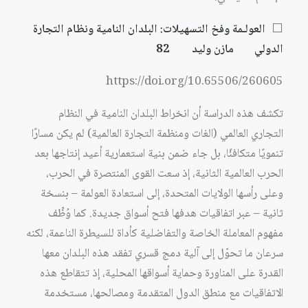
⬜
العولـمة وفخ التسهيلات: البلدان النامية ونظام التجارة
الدولي مازن وليد 82
https://doi.org/10.65506/260605
تكشف هذه الدراسة أن انخراط البلدان النامية في النظام
التجاري العالمي (الغات ومنظمة التجارة العالمية) لم يكن مسارًا
تنمويًا متكافئًا، بل جاء ضمن بنية استعمارية أعيد إنتاجها بعد
الحرب العالمية الثانية، إذ سعت القوى المنتصرة في الحرب،
وعلى رأسها الولايات المتحدة، إلى استعادة العولمة – بنسخة
ثانية – عبر اتفاقيات هدفها فتح أسواق جديدة. كما وُظِّف
مفهوم المعاملة الخاصة والتفاضلية كأداة للسيطرة الناعمة، لكنه
سرعان ما تحوّل إلى آلية دمج قسري تفقد هذه البلدان معها
القدرة على المناورة وحماية أسواقها المحلية، إذ تتقاطع هذه
الاتفاقيات مع منطق الدول المتقدمة ومصالحها، مستخدمة