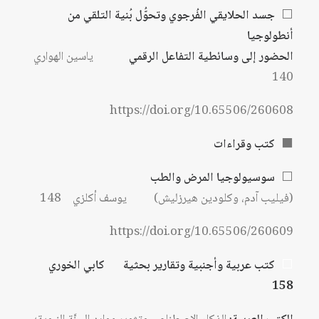
⬜
جسد الحلايقي الفُرجوي وتحوُّل بُنية التلقي من
أنطولوجيا
الحضور إلى وسائطية التفاعل الرقمي
ياسين الهواري
140
https://doi.org/10.65506/260608
⬛
كتب وقراءات
⬜
سوسيولوجيا المرض والطب
(فيليب آدم، وكلودين هيرزليش)
يوسف أكلزي 148
https://doi.org/10.65506/260609
⬜
كتب عربية وأجنبية وتقارير بحثية كابي الخوري
158