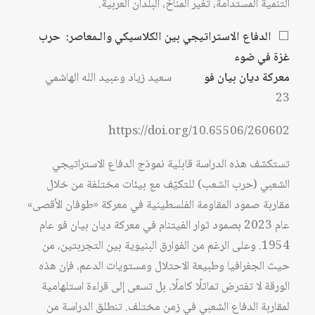
التنمية المستدامة، تغير المناخ، البلدان العربية.
⬜
الدفاع الاستراتيجي بين الكلاسيكي والـمعاصر: حرب
غزة في ضوء
معركة ديان بيان فو
سعيد زياد وعبيد الله الهاشمي
23
https://doi.org/10.65506/260602
تستكشف هذه الدراسة قابلية نموذج الدفاع الاستراتيجي
الشعبي (حرب الشعب) للتكيّف مع بيئات مختلفة من خلال
مقاربة صمود المقاومة الفلسطينية في معركة «طوفان الأقصى»
عام 2023 بصمود ثوار الفيتنام في معركة ديان بيان فو عام
1954. وعلى الرغم من الفوارق البنيوية بين التجربتين، من
حيث الجغرافيا وطبيعة الاحتلال ومستويات الدعم، فإن هذه
الورقة لا تفترض تماثلًا كاملًا، بل تسعى إلى قراءة استلهامية
لمقاربة الدفاع الشعبي في زمن مختلف. تنطلق الدراسة من