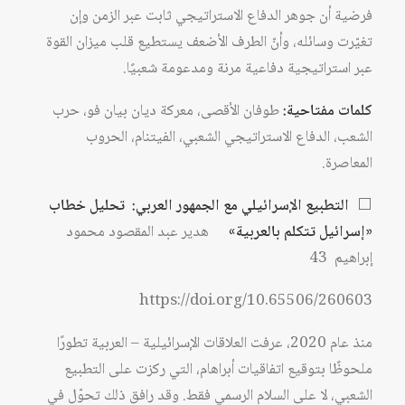
فرضية أن جوهر الدفاع الاستراتيجي ثابت عبر الزمن وإن
تغيّرت وسائله، وأنّ الطرف الأضعف يستطيع قلب ميزان القوة
عبر استراتيجية دفاعية مرنة ومدعومة شعبيًا.
كلمات مفتاحية:
طوفان الأقصى، معركة ديان بيان فو، حرب
الشعب، الدفاع الاستراتيجي الشعبي، الفيتنام، الحروب
المعاصرة.
⬜
التطبيع الإسرائيلي مع الجمهور العربي: تحليل خطاب
«إسرائيل تتكلم بالعربية»
هدير عبد المقصود محمود
إبراهيم 43
https://doi.org/10.65506/260603
منذ عام 2020، عرفت العلاقات الإسرائيلية – العربية تطورًا
ملحوظًا بتوقيع اتفاقيات أبراهام، التي ركزت على التطبيع
الشعبي، لا على السلام الرسمي فقط. وقد رافق ذلك تحوّل في