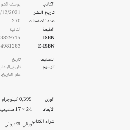
من
الكاتب
يوسف الشوي
خلال
تاريخ النشر
/12/2021
خلال
عدد الصفحات
270
الطبعة
الثانية
53829715
ISBN
44981283
E-ISBN
التصنيف
تاريخ
الوسوم
تاريخ_البلدان
علم_التاريخ
,
الوزن
0,395 كيلوجرام
الأبعاد
24 × 17 سنتيميتر
شراء الكتاب
ورقي, الكتروني