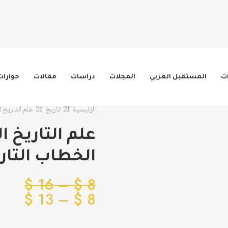
ات
المستقبل العربي
المجلات
دراسات
مقالات
حوارات
الرئيسية
تاريخ
علم التاريخ 
علم التاريخ ا
الخطاب التاري
نطاق
$
16
–
$
8
نطاق
السع
$
13
–
$
8
من
السع