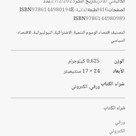
الكاتب
علي القادري
تاريخ النشر
27/2/2023
عدد
خلال
الصفحات
416
الطبعة
الثانية
E-
9786144980194
ISBN
خلال
ISBN
9786144980989
التصنيف
اقتصاد
الوسوم
التنمية
,
الاشتراكية
,
النيوليبرالية
,
الاقتصاد
السياسي
الوزن
0,625 كيلوجرام
الأبعاد
24 × 17 سنتيميتر
شراء الكتاب
ورقي, الكتروني
شراء الكتاب
ورقي
الكتروني