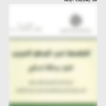
قد يعجبك ايضاً