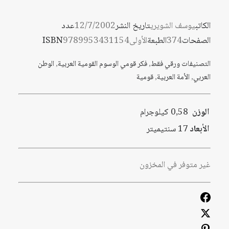
الكاتب
يوسف الشويري
تاريخ النشر
12/7/2002
عدد
الصفحات
374
الطبعة
الأولى
9789953431154
ISBN
التصنيفات
ورقي فقط
,
فكر قومي
الوسوم
القومية العربية
,
الوطن
العربي
,
الأمة العربية
,
قومية
الوزن
0,58 كيلوجرام
الأبعاد
17 سنتيميتر
غير متوفر في المخزون