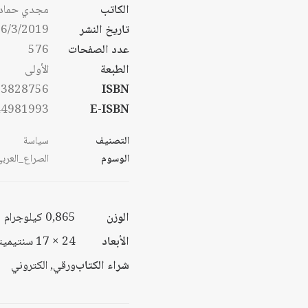
من
الكاتب
مجدي حماد
خل
تاريخ النشر
6/3/2019
خلا
عدد الصفحات
576
الطبعة
الأولى
53828756
ISBN
44981993
E-ISBN
التصنيف
سياسة
الوسوم
الصراع_العربي
الوزن
0,865 كيلوجرام
الأبعاد
24 × 17 سنتيميتر
شراء الكتاب
ورقي, الكتروني