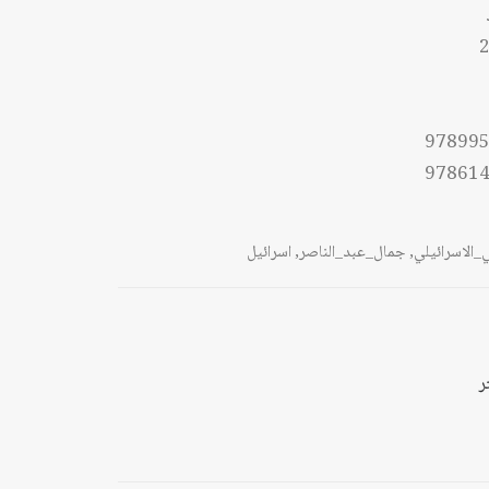
ال
2
ل
97899
97861
_الاسرائيلي
,
جمال_عبد_الناصر
,
اسرائيل