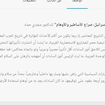
الوصف
عن الكاتب
التعليقات
سرائيل: صراع الأساطير والأوهام”
للدكتور مجدي حماد.
التاريخ المعاصر، إذ ربما يكون من أكثر الأحداث المؤثرة في تاريخ العرب ال
عية مصر للمشاريع الاستعمارية الغربية، ما لبثت أن انتشرت تأثيراتها التحرري
ئيس اللاحق أنور السادات أقل تأثيراً مصرياً وعربياً ولو باتجاه معاكس؛ فما 
حدة العربية، ما لبث الرئيس أنور السادات أن أجهضه بالرهان على السلام الم
رات السياسية التي راهن عليها وسار بها داخلياً وخارجياً، بحثاً عن سلام 
رور أربعة عقود على توقيعها، ما كان السادات يعد به من أوهام استعادة الأرض