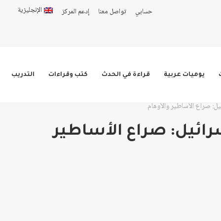
الإنجليزية
حسابي
تواصل معنا
إدعم المركز
يوميات عربية
قراءة في الحدث
كتب وقراءات
التدريب
يل: صراع الأساطير والأوهام
ائيل: صراع الأساطير
اق
ق
عر:
عر: