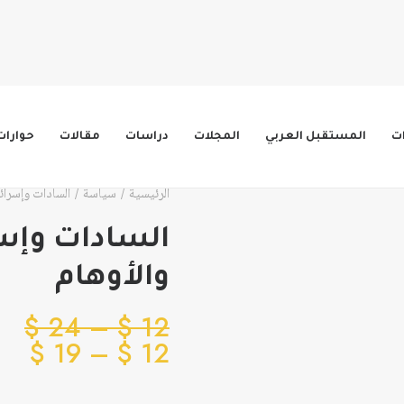
ات
المستقبل العربي
المجلات
دراسات
مقالات
حوارات
الرئيسية
سياسة
السادات وإسرائ
السادات وإسر
والأوهام
نط
$
24
–
$
12
نطا
الس
$
19
–
$
12
من
الس