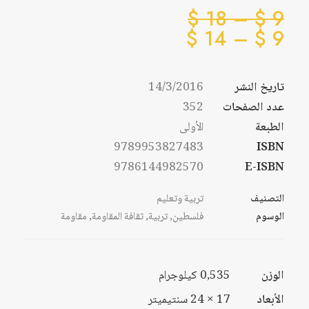
نطاق
$
18
–
$
9
نطاق
السعر:
$
14
–
$
9
من
السعر:
من
تاريخ النشر
14/3/2016
خلال
عدد الصفحات
352
خلال
الطبعة
الأولى
9789953827483
ISBN
9786144982570
E-ISBN
التصنيف
تربية وتعليم
الوسوم
فلسطين
,
تربية
,
ثقافة المقاومة
,
مقاومة
الوزن
0,535 كيلوجرام
الأبعاد
17 × 24 سنتيميتر