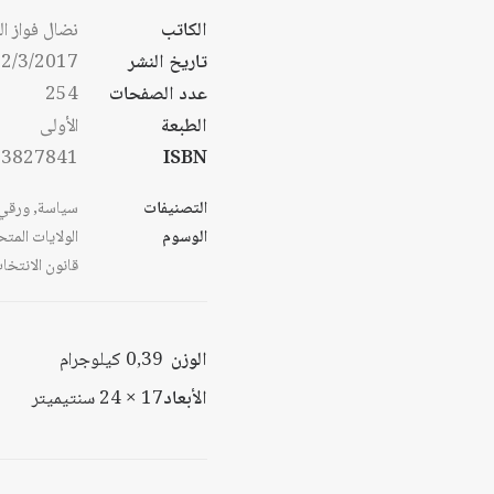
الكاتب
نضال فواز ال
تاريخ النشر
2/3/2017
عدد الصفحات
254
الطبعة
الأولى
53827841
ISBN
التصنيفات
سياسة
,
ورقي
الوسوم
الولايات المتح
قانون الانتخا
الوزن
0,39 كيلوجرام
الأبعاد
17 × 24 سنتيميتر