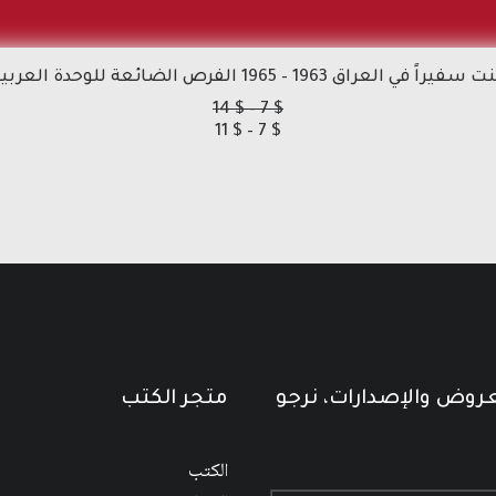
سفيراً في العراق 1963 – 1965 الفرص الضائعة للوحدة العربية
نطاق
14
$
–
7
$
نطاق
السعر:
11
$
–
7
$
من
السعر:
من
خلال
خلال
عروض والإصدارات، نرجو
متجر الكتب
الكتب