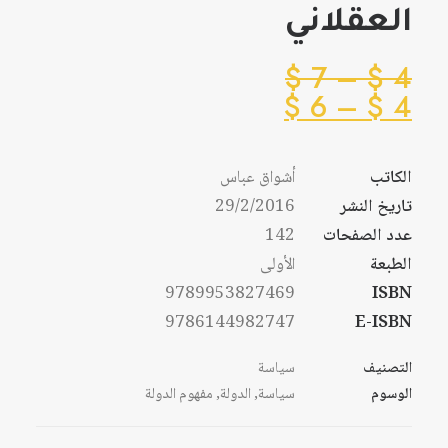
العقلاني
نطاق
$
7
–
$
4
نطاق
السعر:
$
6
–
$
4
من
السعر:
من
الكاتب
أشواق عباس
خلال
تاريخ النشر
29/2/2016
خلال
عدد الصفحات
142
الطبعة
الأولى
9789953827469
ISBN
9786144982747
E-ISBN
التصنيف
سياسة
الوسوم
سياسة
,
الدولة
,
مفهوم الدولة