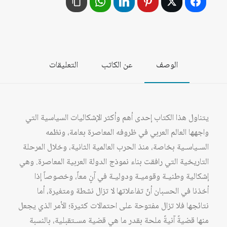
العربية
المعاصرة:
مقاربة
نقدية
الوصف
عن الكاتب
التعليقات
لمفهوم
الإصلاح
وإشكالية
التكامل
يتناول هذا الكتاب إحدى أهم وأكثر الإشكاليات السياسية التي
العقلاني
واجهها العالم العربي‏ في ظروفه المعاصرة بعامة، ونظمه
السـياسـية بخاصة، منذ الحرب العالمية الثانية، وخلال المرحلة
التاريخية التي رافقت بناء نموذج الدولة العربية المعاصرة. وهي
إشكالية وطنيـة وقوميـة ودوليـة في آنٍ معاً، وخصوصاً إذا
أخذنا في الحسبان أنّ تفاعلاتها لا تزال نشطة ومتغيرة، أما
نتائجها فلا تزال مفتوحة على احتمالات كثيرة؛ الأمر الذي يجعل
منها قضيةً آنيةً ملحة بقدر ما هي قضية مسـتقبلية، بالنسبة