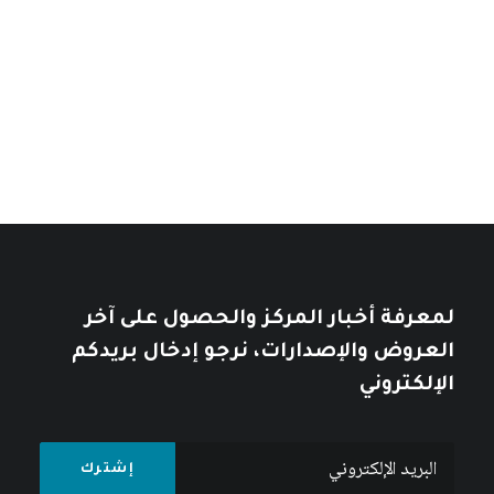
نطاق
14
$
–
7
$
خلال
نطاق
السعر:
11
$
–
7
$
من
السعر:
من
تأملات في التاريخ العربي
خلال
خلال
10
$
12
$
لمعرفة أخبار المركز والحصول على آخر
العروض والإصدارات، نرجو إدخال بريدكم
الإلكتروني