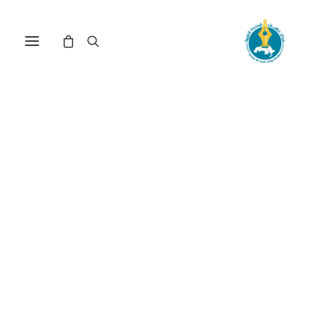
مركز دراسات الوحدة العربية
حقوق الإنسان في الوطن
العربي
ترتيب حسب: الأعلى سعراً للأدنى
تم
عرض ⁦2⁩ من كل النتائج
الفرز
حسب
السعر: