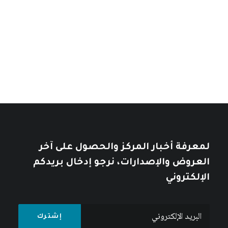
نطاق
14
$
–
7
$
خلال
نطاق
السعر:
11
$
–
7
$
من
السعر:
من
تأملات في التاريخ العربي
خلال
خلال
10
$
12
$
لمعرفة أخبار المركز والحصول على آخر
العروض والإصدارات، نرجو إدخال بريدكم
الإلكتروني