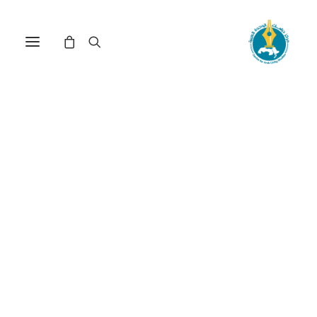
مركز دراسات الوحدة العربية
تنمية مستقلة
ترتيب حسب: الأدنى سعراً للأعلى
تم
عرض ⁦2⁩ من كل النتائج
الفرز
حسب
السعر:
الأدنى
إلى