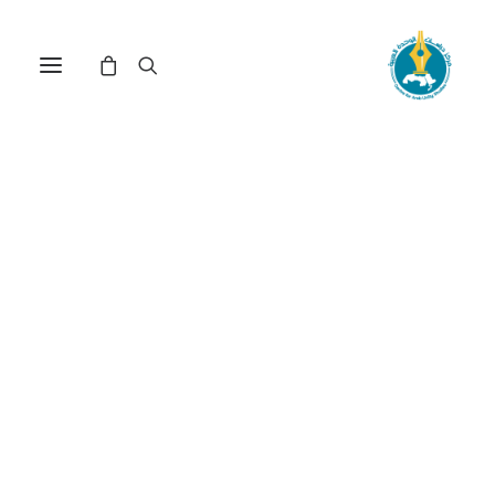
مركز دراسات الوحدة العربية
الكيان_الصهيوني
ترتيب حسب معدل التقييم
تم
عرض ⁦4⁩ من كل النتائج
الفرز
حسب
متوسط
التقييم