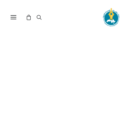
مركز دراسات الوحدة العربية
الكيان_الصهيوني
ترتيب حسب الشهرة
تم
عرض ⁦4⁩ من كل النتائج
الفرز
حسب
الشهرة