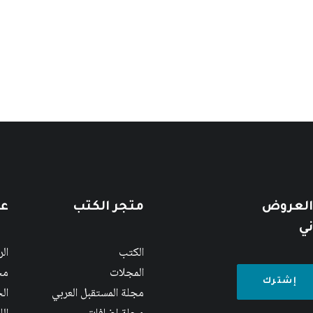
 العروض
متجر الكتب
عن
ني
الكتب
ال
المجلات
مج
مجلة المستقبل العربي
الج