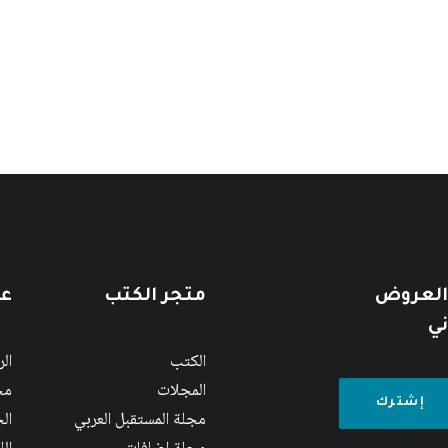
 العروض
متجر الكتب
عن
ني
الكتب
ال
المجلات
مج
مجلة المستقبل العربي
الج