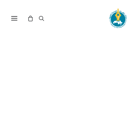
مركز دراسات الوحدة العربية
الإنتاج_في_الوطن_العربي
ترتيب حسب: الأدنى سعراً للأعلى
عرض النتيجة الوحيدة