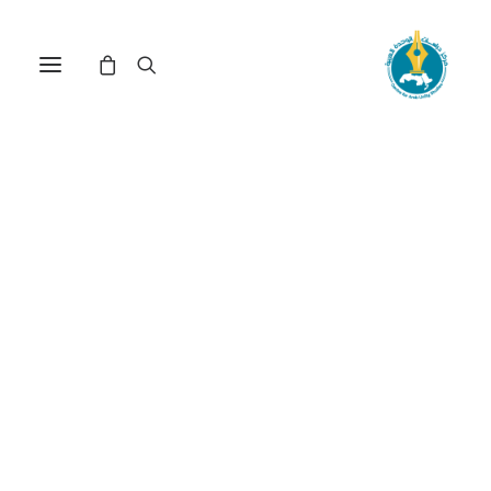
مركز دراسات الوحدة العربية
فكر قومي
ترتيب حسب الشهرة
تم
عرض 91–105 من أصل 123 نتيجة
الفرز
حسب
الشهرة