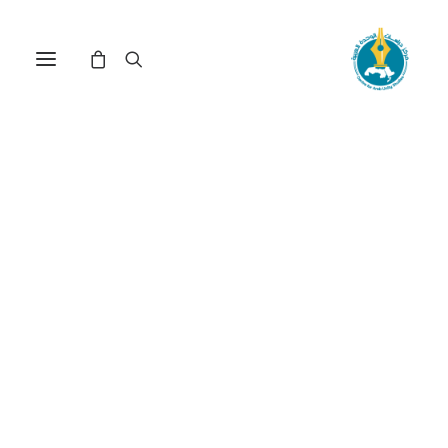
مركز دراسات الوحدة العربية
فكر قومي
ترتيب حسب الأحدث
تم
عرض 91–105 من أصل 123 نتيجة
الفرز
حسب
الأحدث