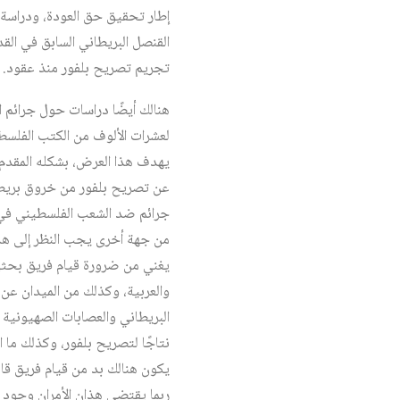
القنصل البريطاني السابق في ا
تجريم تصريح بلفور منذ عقود.
هنالك أيضًا دراسات حول جرائم ا
لعشرات الألوف من الكتب الفلسطينية
يهدف هذا العرض، بشكله المقدم 
عن تصريح بلفور من خروق بريطا
جرائم ضد الشعب الفلسطيني في ا
من جهة أخرى يجب النظر إلى هذ
يغني من ضرورة قيام فريق بحثي 
والعربية، وكذلك من الميدان عن كل
البريطاني والعصابات الصهيونية
نتاجًا لتصريح بلفور، وكذلك ما ار
يكون هنالك بد من قيام فريق قان
ربما يقتضي هذان الأمران وجود م