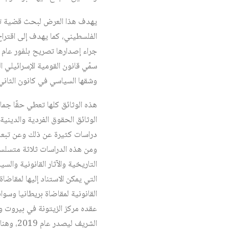
يهدف هذا العرض لبحث قضية تصر
الفلسطيني، كما يهدف إلى اقترا
وشقها السياسي في كانون الثاني/يناي
هذه الوثائق كلها تعطي حقًا جم
الوثائق الحقوق الفردية والديني
ومن هذه الدراسات ثلاثة متسلسل
التاريخية والآثار القانونية وا
التي يمكن الاستناد إليها لمقا
القانونية لمقاضاة بريطانيا وسوا
عقده مركز الزيتونة في بيروت و