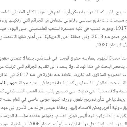
يح بلفور كحالة دراسية يمكن أن تساهم في تعزيز الكفاح القانوني الفلس
ح سياسات ذات طابع سياسي وقانوني للتعامل مع الجرائم التي ارتكبتها بري
جراء إصدارها تصريح بلفور عام 1917، وهو ما تسبب في نكبة مستمرة للشعب الفلسطيني حتى 
ر عام 2020.
اعيًا حصريًا لليهود بممارسة حقوق قومية في فلسطين، بينما لا تتعدى حق
ة. ينحصر البحث في هذا الهدف، ولا يتعداه إلى تقديم الجرائم التي ترتبت 
دراسات كثيرة عن ذلك وعن تبعات ا
ة للباحث القانوني الفلسطيني كمال قبعة نشرها في إعداد مجلة
شؤون فلس
لسياسية والاقتصادية التي ترتبت على تصريح بلفور ضد الشعب الفلسطيني، كم
ضاة بريطانيا في شأن تصريح بلفور، وورقة كتبها جوني عاصي في العام نفسه
بق دولية أخرى يمكن الاستناد إليها، ومقالة عيسى قراقع عن الأسرى في عهد ا
كان من المشاركين فيه أنيس فوزي القاسم، ومؤتمر عقدته مؤسسة الدراسات
الشريف ليصدر عام 2019، وهنالك دراسات سابقة 