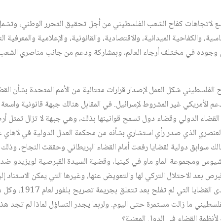
سع لاتجاهات كفاح الشعب الفلسطيني من أجل تحقيق التحرر الوطني، وتشمل
سية، والكفاحية الميدانية، والاقتصادية، والقانونية، والإعلامية والمعرفية 
 وجوده في مختلف أرجاء العالم، وبمشاركة ودعم من جانب مناصري الشعب
اح الفلسطيني شكل العمل لإصدار قرارات متتالية من الأمم المتحدة بشأن ال
عم الأمريكي غير المشروط لإسرائيل. في المقابل هنالك جبهة قانونية واسعة
لقضاء الدولي وقضاء دول تسمح قوانينها بذلك، وهي جبهة لا تزال تمثل أرضًا 
 هنالك سوابق دولية لقضايا رفعت أمام القضاء البريطاني وحققت النجاح، وذ
يوس ومجموعة الماو ماو في كينيا، وقضية السيدة القبرصية لويزيدو ضد ا
ص بعد الاحتلال التركي لها والتعويض عنها، وغيرها التي يمكن الاستناد إل
فلسطيني مؤثر وفعال. ولعل إ
طيني ما زالت مستمرة حتى اليوم. ولربما يجدر التساؤل لماذا لم تجد هذه 
لأنظمة القضاء في الدول المعنية؟