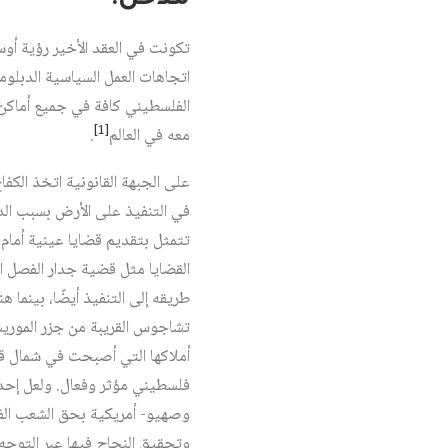
تكونت في العقد الأخير رؤية أو
اتجاهات العمل السياسية الدبلوما
الفلسطيني كافة في جميع أماكن
[1]
معه في العالم
.
على الجبهة القانونية اتخذ الكف
في التنفيذ على الأرض بسبب الد
تتمثل بتقديم قضايا عينية أمام ا
طريقه إلى التنفيذ أيضًا، بينما
تشاجوس القريبة من جزر الموريش
أملاكها التي أصبحت في شمال قبر
وصهيو- أمريكية بحق الشعب الفلس
وتحقيق النجاح فيها عبر التوجه 