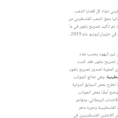
طيني تجاه كل قضايا الشعب
طانيا بحق الشعب الفلسطيني من
اليوم، حيث تم تأكيد تصريح بلفور في ما
سمّي قانون القومية الإسرائيلي الذي صدر عام 2018، وفي صفقة القرن الأمريكية التي أعلن شقها الاقتصادي في حزيران/يونيو عام 2019،
وق غير اليهود بحسب هذه
عن تصريح بلفور، فقد كتبت
لتصريح المذكور، كما تكررت الكتابة عنه بغزارة في عام 2017، في الذكرى المئوية لصدور تصريح بلفور،
طينية
، وهي تعالج الجوانب
ا تطرح بعض السوابق الدولية
 توضح أيضًا بعض الجوانب
لانتداب البريطاني، ومؤتمر
 الفلسطينية وحرره ماهر
مثل دراسة لوليد سالم أعدت عام 2006 عن قضية تعويض اللاجئين الفلسطينيين في