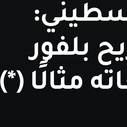
سطيني:
ح بلفور
ه مثالًا (*)