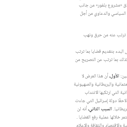
ت عن نهب الممتلكات الثقافية الفلسطينية عام ٢٠١٥، كما تم إطلاق «مشروع بلفور» من جانب
 السياسي والدعاوي من أجل
ما ترتب عنه من حرق ونهب
البدء بتقديم قضايا بما ترتب
ذلك بما ترتب عن التصريح من
ين:
الأول،
أن هذا العرض لا
مانية والبريطانية والصهيونية
ية التي ارتكبها الانتداب
حقًا دولة إسرائيل التي جاءت
ريطانيا.
السبب
الثاني،
أنه لن
 خلالها عملية رفع القضايا .
والاقتصاد والثقافة والإعلام