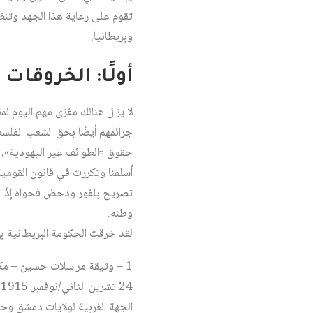
تقوم على رعاية هذا الجهد وتنظي
وبريطانيا.
أولًا: الخروقات 
لا يزال هنالك مغزى مهم اليوم ل
جرائمهم أيضًا بحق الشعب الفلس
حقوق «الطوائف غير اليهودية»، 
تصريح بلفور ودحض فحواه إذًا ت
وطنه.
لقد خرقت الحكومة البريطانية بإص
4
الجهة الغربية لولايات دمشق وح