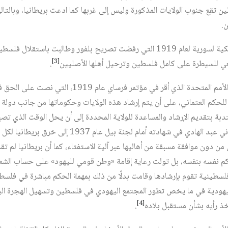
ين تقع جنوب الولايات المذكورة وليس إلى غربها كما ادعت بريطانيا، وبالت
.
2 – تقرير بعثة كينغ كرين الأمريكية لسورية لعام 1919 التي رفضت تصريح بلفور وطال
[3]
عي للسيطرة على كامل فلسطين وترحيل أهلها الأصليين
.
3 – المادة 22 من ميثاق عصبة الأمم المتحدة الذي أقر في مؤتم
 للحكم العثماني، على أن يتم إرشاد هذه الولايات وحكوماتها من جانب دولة 
تدبة بتقديم الإرشاد والمساعدة للولاية المحددة إلى أن يحل الوقت الذي تصب
حكم نفسها بنفسها. وقد أشار عوني عبد الهادي في شهادته أ
 دون موافقة مسبقة من أهاليها عبر آلية الاستفتاء، كما أن بريطانيا لم تق
م نفسه بنفسه، بل تولت رعاية إقامة «وطن قومي لليهود» على حساب الشعب
طينية تقوم بإرشادها وقامت بدلًا من ذلك بمهمة الحكم مباشرة في فلسطين
اليهودية في ما يخص تطور المجتمع اليهودي في فلسطين وتسهيل الهجرة اليهود
[4]
خذ رأيه بشأن مستقبل بلاده
.