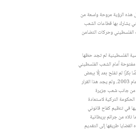
 هذه الرؤية مروحة واسعة من
التي يشارك بها قطاعات الشعب
 الفلسطيني وحركات التضامن
قضية الفلسطينية لم تجد حظها
 مفتوحة أمام الشعب الفلسطيني
بكرًا لم تفلح بعد إلّا ببعض
القضايا مثل قضية جدار الفصل العنصري الذي صدر رأي استشاري بشأنه من محكمة العدل الدولية في لاهاي عام 2003، ولم يجد هذا القرار
لك من جانب شعب جزيرة
لحكومة التركية لاستعادة
يها في تنظيم كفاح قانوني
حدى القضايا التي لم تفلح بعد تتعلق بجريمة تصريح بلفور لعام 1917، وكل ما تلاه من جرائم بريطانية
القضايا طريقها إلى التقديم