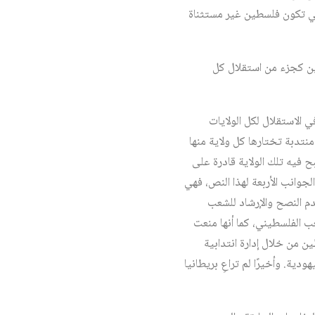
الي تكون فلسطين غير مستثناة
بت باستقلال فلسطين كجزء من استقلال كل
ر فرساي عام 1919، التي نصت على الحق في الاستقلال لكل الولايات
منتدبة تختارها كل ولاية منها
ح فيه تلك الولاية قادرة على
مام لجنة بيل عام 1937 إلى خرق بريطانيا لكل الجوانب الأربعة لهذا النص، فهي
دم النصح والإرشاد للشعب
 الفلسطيني، كما أنها منعت
 من خلال إدارة انتدابية
ية. وأخيرًا لم تراعِ بريطانيا