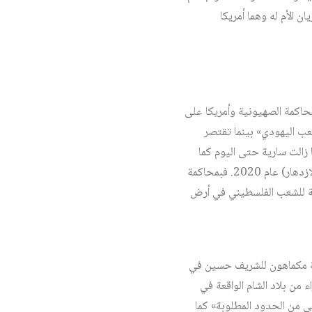
 الأم له وهما أمريكا
محاكمة الصهيونية وأمريكا على
عب اليهودي» بينما تقتصر
زالت سارية حتى اليوم كما
أسلفنا وتكررت في قانون القومية الإسرائيلي لعام 2018، وفي صفقة القرن الأمريكية (خطة السلام من أجل الازدهار) عام 2020. فبمحاكمة
ية للشعب الفلسطيني في أرض
لال. ولا سيما رسالة مكماهون للشريف حسين في
«أجزاء من بلاد الشام الواقعة في
 من الحدود المطلوبة» كما