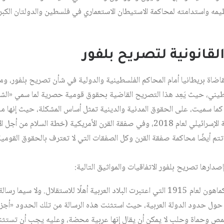
مه واستدامته لمحاكمة الاستيطان الاستعماري في فلسطين والدولتان الكبريان
القانونية لتصريح بلفور
مقاضاة بريطانيا أمام المحاكم الفلسطينية والدولية في شأن تصريح بلفور، و
طيني، حيث يَعِد هذا التصريح القاضية بحقوق قومية حصرية لما سمي «الش
كما سميت، على الحقوق المدنية والدينية تمثل أساس المشكلة، حيث إنها ما 
تم أيضًا محاكمة صفقة القرن وكل الصفقات التي لا تعترف بالحقوق القوم
دارها تصريح بلفور الاتفاقيات والمواثيق التالية:
1 – وثيقة مراسلات حسين – مكماهون لعام 1915 التي اعتبرت البلاد العربية أهلًا للاستق
2 تشرين الثاني/نوفمبر 1915 حول حدود الدولة العربية، حيث استثنت هذه الرسالة من تلك الحدود 
مص وحماة وحلب لا يمكن أن يقال إنها عربية محضة، وعليه يجب أن تستثنى