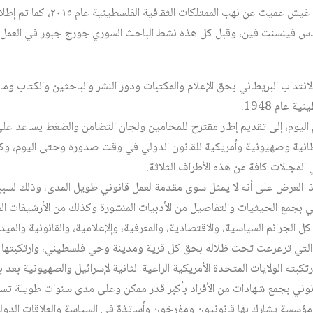
إطار تحقيق حق العودة، ودراسة غيش عمي
لقدس فينسنت فين، وقبل كل هذه نشط الباحث السوري جورج جبور في العمل
لانتداب البريطاني بحق الإعلام والمكتبات ودور النشر والباحثين والكتاب و
 عام 1948.
اليوم، إلى تقديم إطار مقترح للمحامين ولجان التضامن والضغط يساعد على 
نية وصهيونية وأمريكية للقانون الدولي في وقت صدوره وحتى اليوم، وك
لمجالات كافة من هذه الأطراف الثلاثة.
ا العرض على أنه لا يمثل سوى مقدمة لعمل قانوني طويل المدى، وذلك لسبب
بجمع الحيثيات والتفاصيل من الأدبيات المنشورة وكذلك من الأرشيفات العث
 الجرائم السياسية، والاقتصادية، والمعرفية، وإلإعلامية، والقانونية والميدان
 التي ترعرعت تحت ظلاله بحق كل قرية ومدينة وحي فلسطيني، وارتكبتها لا
تكبته الولايات المتحدة الأمريكية الراعية الثانية لإسرائيل والصهيونية بعد ب
وني بجمع شهادات من الأفراد بأكبر قدر ممكن وعلى مدى سنوات طويلة تستمر
ؤسسة يشارك بها قانونيون ومؤرخون وأساتذة في السياسة والعلاقات الدولية 