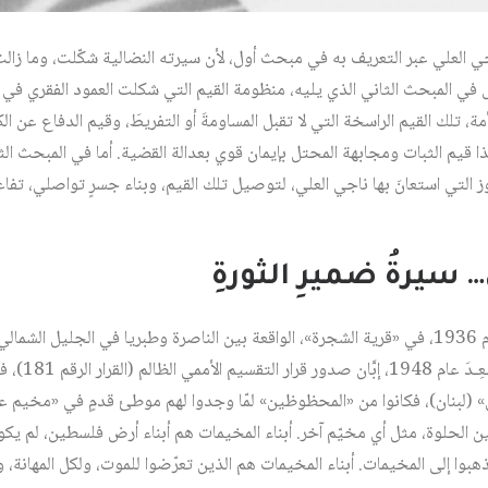
جي العلي عبر التعريف به في مبحث أول، لأن سيرته النضالية شكّلت، وما زالت،
ل في المبحث الثاني الذي يليه، منظومة القيم التي شكلت العمود الفقري في 
ة، تلك القيم الراسخة التي لا تقبل المساومةَ أو التفريطَ، وقيم الدفاع عن ا
قيم الثبات ومجابهة المحتل بإيمان قوي بعدالة القضية. أما في المبحث الثا
لتي استعانَ بها ناجي العلي، لتوصيل تلك القيم، وبناء جسرٍ تواصلي، تفاع
… سيرةُ ضميرِ الثورةِ
ولد ناجي سليم حسين العلي عام 1936، في «قرية الشجرة»، الواقعة بين الناصرة وطبريا في الج
جيله، شـُرِّدَ، و
 (لبنان)، فكانوا من «المحظوظين» لمّا وجدوا لهم موطئ قدمٍ في «مخيم ع
ن الحلوة، مثل أي مخيّم آخر. أبناء المخيمات هم أبناء أرض فلسطين، لم يكونوا
بوا إلى المخيمات. أبناء المخيمات هم الذين تعرّضوا للموت، ولكل المهانة، و