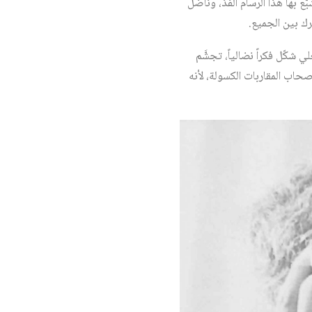
ها هذا الرسامُ الفذّ، وناضلَ
رك بين الجميع.
شكّل فكراً نضالياً، تجشَّم
صحاب المقاربات الكسولة، لأنه