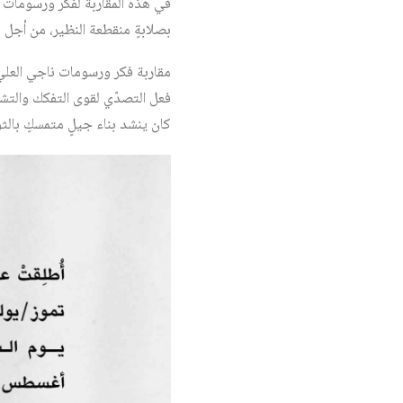
في هذه المقاربة لفكر ورسومات نا
بصلابةٍ منقطعة النظير، من أجل نش
مقاربة فكر ورسومات ناجي العلي، 
فعل التصدّي لقوى التفكك والتشتّ
كان ينشد بناء جيلٍ متمسكٍ بالثواب