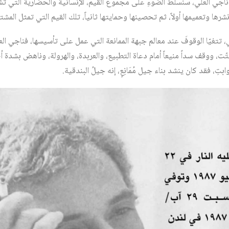
جي العلي، سنسلّط الضوءِ على مجموع القيم، الإنسانية والحضارية التي تشبّع ب
رها وتعميمها أولاً، ثم تحصينها وحمايتها ثانياً، تلك القيم التي تمثل المشت
تتغيّا الوقوفَ عند معالم جبهة الممانعة التي عمل على تأسيسها، فناجي العلي 
ت، ووقف سداً منيعاً أمام دعاة التطبيع، والعربدة، والهرولة، وناهض بشدة أ
تِ، فقد كان ينشد بناء جيل مُمَانِعٍ، إنه جيلُ البندقية.