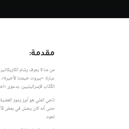
مقدمة:
من منا لا يعرف رسّام الكاريكاتير
عبارة: «بيروت خيمتنا الأخيرة»،
الكُتَّاب الإسرائيليين، بدعوى «اخ
ناجي العلي هو أبرز رموز القضية
حتى أنه كان يحسّ في بعض الأحيان
تعود.