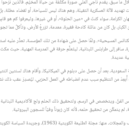
 ما سبق، يقدم ناجي العلي صورة مكثّفة عن حياة المخيّم، فالذين نزحوا نح
تهديد الآلة العسكرية الثقيلة، وهم هناك ليس للسياحة، أو لقضاء عطلة، بل 
هان الكرامة، سواء كنتَ في «عين الحلوة»، أو في غيرها، وليعرفوا كم هو 
ن الكبار، بل كان من عائلة كادحة فقيرة، معدمة، تزرعُ الأرض، وتأكلُ مما تجو
لكنائس المسيحية»، ولمَّا حصل على شهادة من تلك المؤسسة، تعذَّر عليه است
، سافر إلى طرابلس اللبنانية، ليتَعلَّم حرفة في المدرسة المهنية، حيث مكث
ة عديدة.
إلى العربية السعودية، بعد أن حصل على دبلوم في الميكانيكا، وأقام هناك لسنتين اثنت
 أُبعِدَ من التنظيم سبب عدم انضباطه في العمل الحزبي، ليُصدِرَ عقب ذلك ن
ة، لم يتمكّن من تحقيق حلمه، لأنه كان زبوناً وفيّاً للسجون البيروتية.