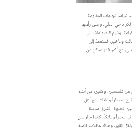
 نبراساً لجبهات المقاومة
فكر ناجي العلي، وعلى رأسها
لكرامة، وقيم الاصطفاف إلى
لث والأخير، فسنعمدُ إلى
لي، مع أكبر قدر ممكن من
ليل الشمالي من فلسطين، وكغيره من أبناء
طـُردَ، وهـُجـِّرَ، وأبُـعِـدَ عام 1948، إبَّان صدور قرار التقسيم الأممي الظالم (القرار الرقم 181)، فنَزح مضطراً وعائلته مع أهل
ين الحلوة» (شرق مدينة
 تجاراً وملاكاً، كانوا مزارعين
لكل القهر، وهناك عائلات كاملة