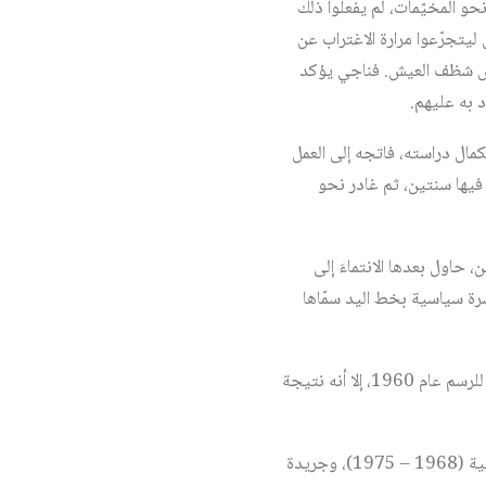
و المخيّمات، لم يفعلوا ذلك
ليتجرّعوا مرارة الاغتراب عن
قاسٍ شظف العيش. فناجي يؤكد
د به عليهم.
كمال دراسته، فاتجه إلى العمل
 فيها سنتين، ثم غادر نحو
ين، حاول بعدها الانتماءَ إلى
شرة سياسية بخط اليد سمّاها
لقد كان حلم ناجي العلي أن يَدرس الفنَّ، ويتخصص في الرسم، ولتحقيق ذلك الحلم ولج الأكاديمية اللبنانية للرسم عام 1960، إلا أنه نتيجة
عمل العلي في العديد من الصحف والمجلات، منها: مجلة الطليعة الكويتية (1963)، وجريدة السياسة الكويتية (1968 – 1975)، وجريدة