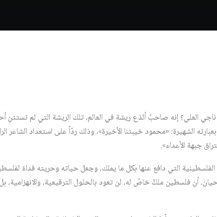
 ناجي العلي؟ إنه صاحبُ ألذع ريشة في العالم، تلك الريشة التي لم تستثنِ أحداً
 بعبارته الشهيرة: «محمود خيبتنا الأخيرة»، وذلك ردّاً على استعداد الشاعر
تراق جبهة الأعداء».
 الفلسطينية التي دافع عنها بكل ما يملك، وجعل حياته وحريته فداءً لفلسطين
، أن فلسطين ملكٌ خاصٌ له، لن تعود بالحلول الترقيعية، والانهزامية، بل إم