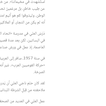
استُشهدت في مخيماتنا». من خلال
عن طِيب خاطرٍ، بل مرغمينَ تحت 
الوطن، وليذوقوا كم هو أليم امت
أنه لم يكن من التجار، أو الملاكي
دَرَسَ العلي في مدرسة «اتحاد ا
في البساتين، لكن بعد مدة قصيرة
العاصمة، إذ عمل في ورش صناعي
في سنة 1957، سافر 
«حركة القوميين العرب»، غير أنه
الصرخة.
ملاحقته من قِبَلِ الشرطة اللبناني