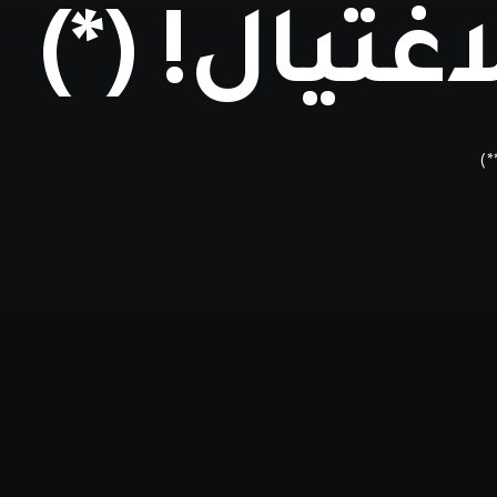
اغتيال! (*)
*)