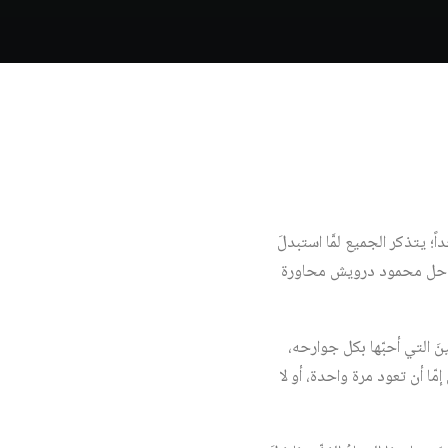
؛ يتذكر الجميع لمَّا استبدلَ
 الراحل محمود درويش محاورة
َ التي أحبّها بكل جوارحه،
ّا أن تعود مرة واحدة، أو لا