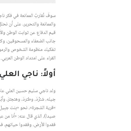
سوفَ نُقاربُ الممانعة في فكر نا
والممانعة والتحرير، على أن نحل
قيم الدفاع عن ثوابت الوطن والأم
جانب الضعفاء والمسحوقين، وكذا 
تفكيك منظومة الشخوص والرموز ا
القراء على امتداد الوطن العربي.
أولاً: ناجي العلي
«قرية الشجرة»، نحو «بنت جبيل»
صيدا)، الذي قال عنه: «أنا من عي
فقدوا الأرض، وفقدوا حياتهم، فذه