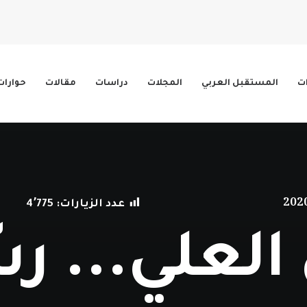
ات
المستقبل العربي
المجلات
دراسات
مقالات
حوارات
عدد الزيارات:
4٬775
العلي... رس