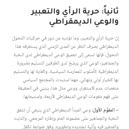
ثانياً: حرية الرأي والتعبير
والوعي الديمقراطي
إنّ حرية الرأي والتعبير، وما تؤديه من دور في حركيات التحول
الديمقراطي بصرف النظر عن المدى الزمني الذي يستغرقه هذا
التحول، فإنها تسعى إلى تعميق الوعي الديمقراطي لدى النخبة
والجماهير؛ الوعي الذي يرسّخ لدى الطرفين التسليم بضرورة
الديمقراطية كأسلوب للممارسة السياسية، وكفاية لها والتسليم
بها كخيار أولي ونهائي، مهما استبدت بالمجتمع السياسي
منغصات عدم الاستقرار، ووعي مثل هذا، ينبني في الحقيقة
على فهم مقومات الوعي الديمقراطي الأربعة، واستيعابها:
– المقوِّم الأول:
وعي المبدأ الديمقراطي الذي ينبغي أن تتفق
النخبة والجماهير على مضمونه العام وإطاره المرجعي، والثابت
والمتغير فيه وآلية تجديده وتطويره، وفق ضوابط تكفل