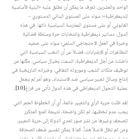
الواحد والعشرين، تعرف ما يمكن أن نطلق عليه «البنية الأساسية
للديمقراطية»؛ سواء على المستوى البنائي الدستوري –
القانوني، أو على مستوى الممارسة السياسية ذاتها. في هذه
الدول، دساتير ديمقراطية وانتخابات حرة وسلطة قضائية
وخبرة في العمل الاحتجاجي السلمي؛ سواء على صعيد
التظاهرات أو الإضرابات، فضـلاً عن أن النخب السياسية التي
ناضلت من أجل الديمقراطية، اتسمت بخيال سياسي، مكّنها من
توظيف ملكات الشعب وموروثه الثقافي، وخبراته التاريخية في
إنتاج وسائل تعبير سياسي ضد الاستبداد، وهو أمر لم يجعل
عملية التحول الديمقراطي في هذه الدول تأتي من فراغ‏
[10]
.
لقد ظلت حرية الرأي والتعبير غائمة، أي أن الخطوط الحمر التي
يجب عدم تخطيها، لم تكن واضحة، نتيجة المنع المتكرر
للصحف وغيرها من نشر صور تعدي الدولة إلى حرية التعبير،
ومن ثم تظل فاعـلاً هشاً، كما لا يمكن تفسير ضعف الصحافة