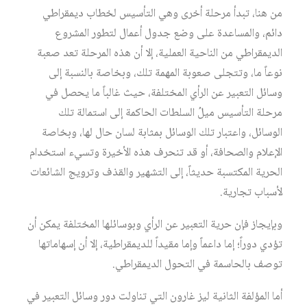
من هنا، تبدأ مرحلة أخرى وهي التأسيس لخطاب ديمقراطي
دائم، والمساعدة على وضع جدول أعمال لتطور المشروع
الديمقراطي من الناحية العملية، إلا أن هذه المرحلة تعد صعبة
نوعاً ما، وتتجلى صعوبة المهمة تلك، وبخاصة بالنسبة إلى
وسائل التعبير عن الرأي المختلفة، حيث غالباً ما يحصل في
مرحلة التأسيس ميلُ السلطات الحاكمة إلى استمالة تلك
الوسائل، واعتبار تلك الوسائل بمثابة لسان حال لها، وبخاصة
الإعلام والصحافة، أو قد تنحرف هذه الأخيرة وتسيء استخدام
الحرية المكتسبة حديثاً، إلى التشهير والقذف وترويج الشائعات
لأسباب تجارية.
وبإيجاز فإن حرية التعبير عن الرأي وبوسائلها المختلفة يمكن أن
تؤدي دوراً؛ إما داعماً وإما مقيداً للديمقراطية، إلا أن إسهاماتها
توصف بالحاسمة في التحول الديمقراطي.
أما المؤلفة الثانية ليز غارون التي تناولت دور وسائل التعبير في