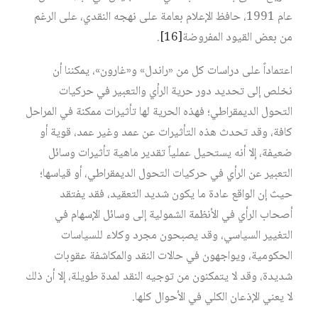
عام 1991، حافظ الإعلام بعامة على نهجه النقدي، على الرغم
من بعض القيود المفروضة‏
[16]
.
اعتماداً على دراسات كل من «راندل» و«غارون»، يمكننا أن
نخلص إلى تحديد دور حرية الرأي والتعبير في حركيات
التحول الديمقراطي؛ فهذه الحرية لها تأثيرات ممكنة في المراحل
كافة، وقد تحدث هذه التأثيرات عن عمد وغير عمد، قوية أو
ضعيفة، إلا أنه يستحيل عملياً تقدير ماهية تأثيرات وسائل
التعبير عن الرأي في حركيات التحول الديمقراطي، أو قياسها؛
حيث إن الواقع عادة ما يكون شديد التعقيد، فقد يفتقد
أصحاب الرأي في الأنظمة الشمولية إلى وسائل الإسهام في
التغيير السياسي، وقد يصبحون مجرد وكلاء للسياسات
الحكومية، ويواجهون في حالات النقد والمكاشفة عقوبات
شديدة، وقد لا يتمكنون من توجيه النقد لمدة طويلة، إلا أن ذلك
لا يعني الإذعان الكلي في الأحوال كلها.