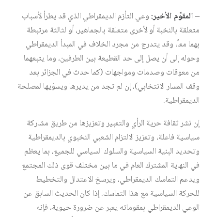
– المقوِّم الأخير:
وعي التأزم الديمقراطي الذي قد يطرأ لأسباب
متعلقة بالنخبة أو لأخرى متعلقة بالجماهير، أو لثالثة مرتبطة
بهما معاً، وقد يتدرج من مجرد الخلاف في المبدأ الديمقراطي
وحوله إلى أن يصل إلى حد القطيعة بين الطرفين، وما يتبعهما
من معوقات وصدمات ومواجهات (كما حدث في الجزائر بعد
وقف المسار الانتخابي)، إن لم تجد من يديرها ويسوّيها لمصلحة
الديمقراطية.
إن نشر ثقافة حرية الرأي والتعبير وتعزيزها من طريق مشاركة
سياسية فاعلة، وتعزيز الالتزام الشعبي النخبوي بالديمقراطية
وتحديد البنية السياسية والسلوك السياسي للجميع، بما يعظم
في النهاية المشترك العام في ما بين مختلف قوى ذلك المجتمع
ويدعم التماسك الديمقراطي، ويرسخ الاعتدال والتخطيط
للحركة السياسية مع هذا التماسك. إذا كان الحديث السابق عن
الوعي الديمقراطي بمقوماته يعبر عن ضرورة حيوية، فإنه