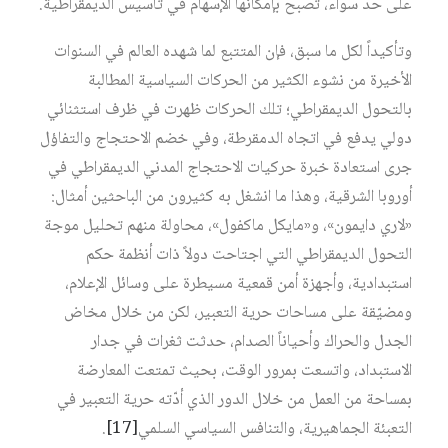
على حد سواء، تصبح بإمكانها الإسهام في تأسيس الديمقراطية.
وتأكيداً لكل ما سبق، فإن المتتبع لما شهده العالم في السنوات
الأخيرة من نشوء الكثير من الحركات السياسية المطالبة
بالتحول الديمقراطي؛ تلك الحركات ظهرت في ظرف استثنائي
دولي يدفع في اتجاه الدمقرطة، وفي خضم الاحتجاج والتفاؤل
جرى استعادة خبرة حركيات الاحتجاج المدني الديمقراطي في
أوروبا الشرقية، وهذا ما انشغل به كثيرون من الباحثين أمثال:
«لاري دايمون»، و«مايكل ماكفول»، محاولة منهم تحليل موجة
التحول الديمقراطي التي اجتاحت دولاً ذات أنظمة حكم
استبدادية، وأجهزة أمن قمعية مسيطرة على وسائل الإعلام،
ومضيّقة على مساحات حرية التعبير، لكن من خلال مخاض
الجدل والحراك وأحياناً الصدام، حدثت ثغرات في جدار
الاستبداد، واتسعت بمرور الوقت، بحيث تمتعت المعارضة
بمساحة من العمل من خلال الدور الذي أدّته حرية التعبير في
التعبئة الجماهيرية، والتنافس السياسي السلمي‏
[17]
.