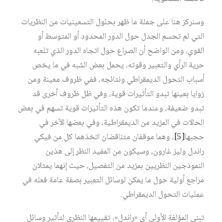
وسنركز هنا على جملة ما ظهر بحلول التسعينيات من النظريات
التي لم تحسم الجدل حول الدور المحدود أو المتوسط أو
القوي، ومن الواضح أن الصراع حول اتجاه الدور الذي تلعبه
حرية الرأي والتعبير وقوته، يحمل بعض الشبه في ما يخص
أسباب التحول الديمقراطي ونتائجه، ففي ظروف معينة ومن
زوايا بعينها تبدو التأثيرات قوية، وفي ظل ظروف أخرى قد
تبدو ضعيفة، وعندما تكون هذه التأثيرات قوية تسهم في بعض
الحالات في المزيد من الديمقراطية، وفي بعضها الآخر في
حجبها‏
[5]
، وهما موقفان متناقضان اتخذهما كل من فيكي
راندل وليز غارون، وسيكون من المفيد النظر إلى هذين
النموذجين النظريين بمزيد من التفصيل، حيث إنهما يمثلان
مراجع أولية حول ما يمكن لوسائل التعبير بصفة عامة فعله في
عمليات التحول الديمقراطي.
تبني المؤلفة الأولى أي «راندل»، تقييمها النظري لتأثير وسائل