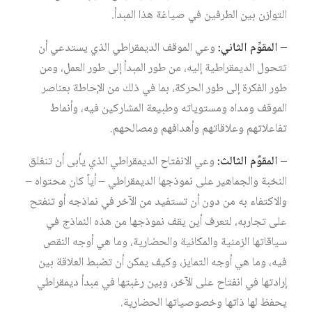
التوازن بين الطرفين في صياغة هذا المبدأ.
– المقوِّم الثاني:
وعي الموقف الديمقراطي الذي يستدعي أن
تتحول الديمقراطية إليه، من طور المبدأ إلى طور العمل، ومن
طور الفكرة إلى طور الحركة، بما في ذلك من الإحاطة بعناصر
الموقف ومداه ومستوياته وطبيعة المشاركين فيه، وأنماط
تفاعلاتهم وعلاقاتهم وأهدافهم ومصالحهم.
– المقوِّم الثالث:
وعي الانفتاح الديمقراطي الذي يأبى أن تنغلق
النخبة والجماهير على نموذجها الديمقراطي – أياً كان محتواه –
والاكتفاء به من دون أن تستفيد من الآخر في نماذجه أو تنفتح
على تجاربه، لتعرف أين يقف نموذجها من هذه النماذج في
سياقاتها الزمنية والمكانية والحضارية، وما هي أوجه النقص
فيه، وما هي أوجه التمايز، وكيف يمكن أن تضبط العلاقة بين
إرادتها في انفتاح على الآخر، وبين رغبتها في مبدأ ديمقراطي
يحفظ لها ذاتها وخصوصياتها الحضارية.