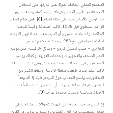
المجتمع المدني، تحافظ الدولة على قدرتها على استغلال
الصحافة من طريق الدعم والإيقاف والمحاكمة، وتصف غارون
هذا الوضع بالأساس بناء على حالة الجزائر‏
[8]
؛ ففي نظام الحزب
الواحد السلطوي قبل 1988، كانت الصحافة وكيـلاً للنخب
الحاكمة، وقد عانت التسريح أو الطرد، حتى بعد الانهيار الموقت
لسلطة الدولة في عام 1988، حيث استخدم الرئيس
الجزائري – حسب تحليل غارون – وسائل «ترغيب» مثل توفير
المقارّ للصحف والتجهيزات وخدمات التوزيع، وكذلك رواتب
الصحافيين في الصحافة المستقلة حديثاً. وفي تأكيد ذلك، فقد
تزايد النقد عندما ضعفت سلطة الرئاسة، وسقط الكثير من
المحظورات، واتسع الخطاب حول الديمقراطية، إلا أنه وفقاً
لـ «غارون»، فإن مظاهر حرية الرأي والتعبير، كانت دائماً تابعة
لأحداث سياسية وليست محددة لها أبداً‏
[9]
.
إنّ الدول صاحبة الخبرة التي شهدت تحولات ديمقراطية في
نهاية التسعينيات من القرن العشرين، والسنوات الأولى من القرن