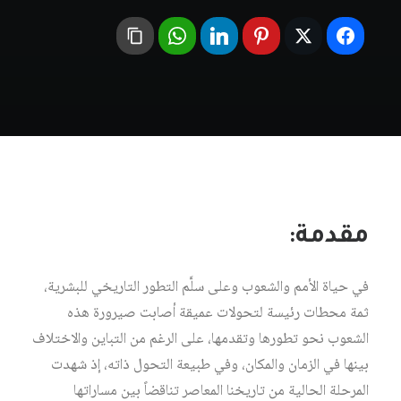
مقدمة:
في حياة الأمم والشعوب وعلى سلَّم التطور التاريخي للبشرية،
ثمة محطات رئيسة لتحولات عميقة أصابت صيرورة هذه
الشعوب نحو تطورها وتقدمها، على الرغم من التباين والاختلاف
بينها في الزمان والمكان، وفي طبيعة التحول ذاته، إذ شهدت
المرحلة الحالية من تاريخنا المعاصر تناقضاً بين مساراتها