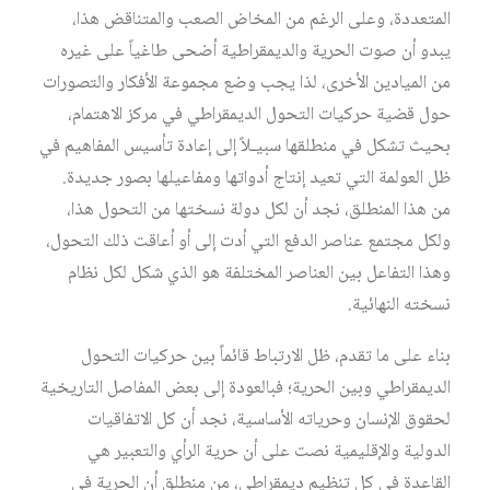
المتعددة، وعلى الرغم من المخاض الصعب والمتناقض هذا،
يبدو أن صوت الحرية والديمقراطية أضحى طاغياً على غيره
من الميادين الأخرى، لذا يجب وضع مجموعة الأفكار والتصورات
حول قضية حركيات التحول الديمقراطي في مركز الاهتمام،
بحيث تشكل في منطلقها سبيـلاً إلى إعادة تأسيس المفاهيم في
ظل العولمة التي تعيد إنتاج أدواتها ومفاعيلها بصور جديدة.
من هذا المنطلق، نجد أن لكل دولة نسختها من التحول هذا،
ولكل مجتمع عناصر الدفع التي أدت إلى أو أعاقت ذلك التحول،
وهذا التفاعل بين العناصر المختلفة هو الذي شكل لكل نظام
نسخته النهائية.
بناء على ما تقدم، ظل الارتباط قائماً بين حركيات التحول
الديمقراطي وبين الحرية؛ فبالعودة إلى بعض المفاصل التاريخية
لحقوق الإنسان وحرياته الأساسية، نجد أن كل الاتفاقيات
الدولية والإقليمية نصت على أن حرية الرأي والتعبير هي
القاعدة في كل تنظيم ديمقراطي، من منطلق أن الحرية في