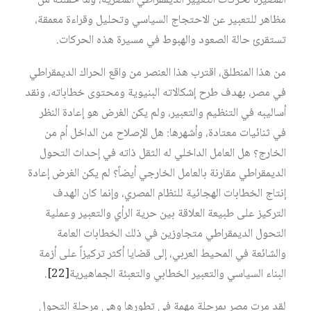
القصيرة لحركات التغيير الديمقراطي المصرية، وما حملته من
مظاهر للتعبير عن الاحتجاج السياسي وتحليل وقراءة معمقة،
تستقرئ حالة الصعود والهبوط في مسيرة هذه الحركات.
من هذا المنطلق، اقترب هذا العنصر من واقع الحراك الديمقراطي
في مصر، بهدف طرح إشكالاته البنيوية ومحتوى خطاباته، ونقد
أساليبه في التنظيم والتعبير، ولم يكن الغرض هو إعادة النظر
في ثنائيات معتادة، وأشهرها: هل الإصلاح من الداخل أم من
الخارج؟ هل العامل الداخلي له الثقل ذاته في إحداث التحول
الديمقراطي مقارنة بالعامل الخارجي أيضاً؟ لم يكن الغرض إعادة
إنتاج الخطابات الهجائية للنظام المصري، وإنما كان الهدف
التركيز على طبيعة العلاقة بين حرية الرأي والتعبير وعملية
التحول الديمقراطي متجاوزين في ذلك الخطابات العامة
والشائعة في المحيط العربي، إلى قضايا أكثر تركيزاً على أزمة
البناء السياسي والتعبير الخطابي والتعبئة الجماهيرية‏
[22]
.
لقد مرت مصر بمرحلة مهمة في تطورها وهي مرحلة التحول