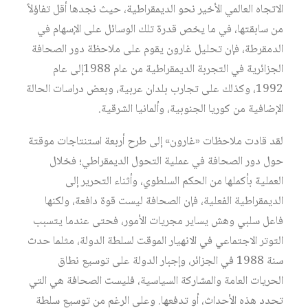
الاتجاه العالمي الأخير نحو الديمقراطية، حيث نجدها أقل تفاؤلاً
من سابقتها، في ما يخص قدرة تلك الوسائل على الإسهام في
الدمقرطة، فإن تحليل غارون يقوم على ملاحظة دور الصحافة
الجزائرية في التجربة الديمقراطية من عام 1988إلى عام
1992، وكذلك على تجارب بلدان عربية، وبعض دراسات الحالة
الإضافية من كوريا الجنوبية، وألمانيا الشرقية.
لقد قادت ملاحظات «غارون» إلى طرح أربعة استنتاجات موقتة
حول دور الصحافة في عملية التحول الديمقراطي؛ فخلال
العملية بأكملها من الحكم السلطوي، وأثناء التحرير إلى
الديمقراطية الفعلية، فإن الصحافة ليست قوة دافعة، ولكنها
فاعل سلبي وهش يساير مجريات الأمور، فحتى عندما يتسبب
التوتر الاجتماعي في الانهيار الموقت لسلطة الدولة، مثلما حدث
سنة 1988 في الجزائر، وإجبار الدولة على توسيع نطاق
الحريات العامة والمشاركة السياسية، فليست الصحافة هي التي
تحدد هذه الأحداث، أو تدفعها. وعلى الرغم من توسيع سلطة