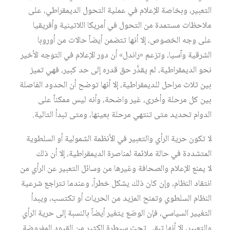
التعبير، وبخاصة الإعلام في عملية التحول الديمقراطي، على
ملاحظات مستمدة من التحول في أمريكا اللاتينية وأفريقيا
على وجه الخصوص، إلا أنها تتضمن أيضاً حالات من أوروبا
الشرقية وآسيا، وتزعم «راندل» أن دور الإعلام في التوجه الأخير
نحو الديمقراطية، لم يقدَّر حق قدره إلى حد كبير، فهي تميز
بين ثلاث مراحل للديمقراطية، إلا أنها توضح أن الحدود الفاصلة
بين كل مرحلة وأخرى، غير واضحة، وأنه ليس ممكناً على
الدوام تحديد متى تنتهي مرحلة بعينها، ومتى تبدأ التالية.
لا تكون حرية الرأي والتعبير في الأنظمة الشمولية أو السلطوية
المتشددة في حالة ملائمة لمناصرة الديمقراطية، إلا أن ذلك
لا يمنع الإعلام والصحافة وغيرها من وسائل التعبير عن الرأي من
انتقاد النظام، وإن كان ذلك يشكل خطراً، وعندما تتراجع شرعية
النظام السلطوي وتمنح المزيد من الحريات أو تكتسب، ويبدأ
التغيير السياسي، فإن الوضع يتغير أيضاً بالنسبة إلى حرية الرأي
والتعبير، إلا أنها تبقى تحت سيطرة الكثير من القيود المفروضة