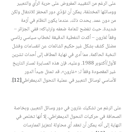
على الرغم من التقييد المفروض على حرية الرأي والتعبير
ووسائلها المختلفة، يمكن أن تؤدّي دور المحفز للانتقال ولكن
من دون عمد. يحدث ذلك، عندما يكون النظام في أزمة
شديدة، حيث تفضح للعامة ضعفه وارتباكه؛ ففي الجزائر –
وفقاً لغارون – أكدت التغطية الدقيقة لخطاب سياسي رئاسي
مضلل كشف بشكل غير حكيم الشائعات عن انقسامات وفشل
النخبة الحاكمة، مما أدى في نهاية المطاف إلى أحداث تشرين
الأول/أكتوبر 1988. وعليه، فإن هذه المسايرة لمسار التاريخ
غير المقصودة وفقاً لـ: «غارون»، قد تمثل جيداً الدور
الأساسي لوسائل التعبير في عملية التحول الديمقراطي‏
[12]
.
على الرغم من تشكيك غارون في دور وسائل التعبير، وبخاصة
الصحافة في حركيات التحول الديمقراطي، إلا أنها تخلص في
النهاية إلى أنه يمكن أن تعقد أي محاولة لتعزيز الممارسات