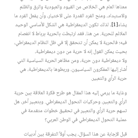
معناها العام هي الخلاص من القيود والعبودية والرق والظلم
والاستبداد، ومنح الفرد القدرة على الاختيار، وأن يفعل الفرد ما
يشاء‏
[1]
، لذلك تكون الديمقراطية هي الشكل الأساسي الوحيد
الملائم للحرية. من هنا، فقد ارتبطت بالحرية برباط لا انفصام
فيه؛ فالحرية لا يمكن أن تتحقق إلا في ظل النظام الديمقراطي،
بحيث يمكن القول إنه لا حرية من دون ديمقراطية،
ولا ديمقراطية دون حرية، ومن مظاهر الحرية السياسية التي
أشار إليها المفكرون السياسيون، وربطوها بالديمقراطية، هي
حرية الرأي والتعبير.
وغاية ما يرمي إليه هذا المقال هو طرح فكرة العلاقة بين حرية
الرأي والتعبير، وحركيات التحول الديمقراطي. وبتعبير آخر، هل
تسهم حرية الرأي والتعبير في تحقيق خطوات متقدمة في
عملية التحول الديمقراطي في الوطن العربي؟
قبل الإجابة عن هذا السؤال، يجب أولاً التفرقة بين أدبيات