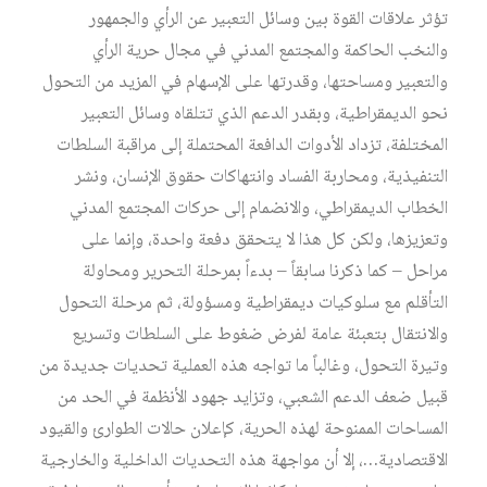
تؤثر علاقات القوة بين وسائل التعبير عن الرأي والجمهور
والنخب الحاكمة والمجتمع المدني في مجال حرية الرأي
والتعبير ومساحتها، وقدرتها على الإسهام في المزيد من التحول
نحو الديمقراطية، وبقدر الدعم الذي تتلقاه وسائل التعبير
المختلفة، تزداد الأدوات الدافعة المحتملة إلى مراقبة السلطات
التنفيذية، ومحاربة الفساد وانتهاكات حقوق الإنسان، ونشر
الخطاب الديمقراطي، والانضمام إلى حركات المجتمع المدني
وتعزيزها، ولكن كل هذا لا يتحقق دفعة واحدة، وإنما على
مراحل – كما ذكرنا سابقاً – بدءاً بمرحلة التحرير ومحاولة
التأقلم مع سلوكيات ديمقراطية ومسؤولة، ثم مرحلة التحول
والانتقال بتعبئة عامة لفرض ضغوط على السلطات وتسريع
وتيرة التحول، وغالباً ما تواجه هذه العملية تحديات جديدة من
قبيل ضعف الدعم الشعبي، وتزايد جهود الأنظمة في الحد من
المساحات الممنوحة لهذه الحرية، كإعلان حالات الطوارئ والقيود
الاقتصادية…، إلا أن مواجهة هذه التحديات الداخلية والخارجية