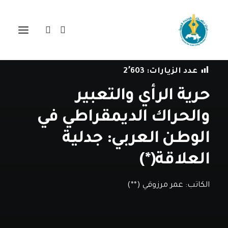
في
دراسات
•
27 فبراير، 2019
عدد الزيارات:
2٬603
حرية الرأي والتعبير
والحراك الديمقراطي في
الوطن العربي: جدلية
العلاقة(*)
الكاتب:
عمر مرزوقي (**)