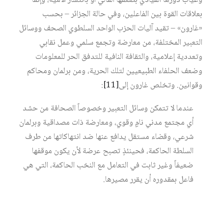
وغياب دورها القيادي بضعفها المالي أو بانتشار الأمية، وإنما
بعلاقات القوة بين الفاعلين، وفي حالة الجزائر – بحسب
«غارون» – تقيد آليات الحزب الواحد السلطوي الصحف ووسائل
التعبير المختلفة، من معارضة وتجمع سلمي وعمل نقابي
وتعددية إعلامية، والثقافة النافية للتدفق الحر للمعلومات
وضعف الحلفاء الطبيعيين لتلك الحرية، ومن برلمان ومحاكم
وقوانين. وتخلص غارون إلى‏
[11]
:
عندما لا تتمكن وسائل التعبير وخصوصاً الصحافة من حشد
أي مجتمع مدني نامٍ وقوي، ومعارضة ذات مصداقية وبرلمان
شرعي، وقضاء مستقل يدافع عنها ضد انتهاكاتها من طرف
السلطة الحاكمة، فحينئذٍ تصبح عرضة لأن يكون موقفها
ضعيفاً وغير ثابت في التعامل مع النخب الحاكمة، التي هي
فاعل بمقدوره أن يقرر مصيرها.