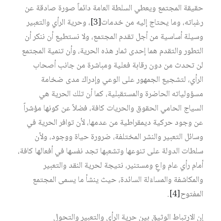
حقيقة المجتمع ويعطي السلطة العامة دائماً صورة صادقة عن
رغباته، وما يحتاج إليه من خدمات‏
[3]
، وحرية الرأي والتعبير
وسيلة أساسية من أجل تقدم المجتمع، ولا نستطيع أن ننكر أن
التطور والتقدم هما إحدى ثمار هذه الحرية، وأن تنمية المجتمع
لن تحدث من دون رقابة فعلية ومباشرة من جانب أصحاب
الرأي، لتشجيع الجمهور على الوعي وإدراك مدى ضخامة
مسؤولياته الحاضرة والمستقبلية، كما أن تلك الحرية هي
السياج الحامي الحقوق والحريات كافة، فضلاً عن كونها مؤشراً
عن وجود حركية ديمقراطية من عدمها، لأن توافر الحرية في
وسائل التعبير والنشر المختلفة، ضرورة حياة ووجود، ولأن
سلطات الدولة على تنوعها وتشعبها تجد نفسها في أفعالها كافة،
أمام رأي عام واعٍ ومستنير، نتيجة لحرية النقد والتعبير
والمكاشفة والمساءَلة السائدة، حيث ينشأ ما يسمى المجتمع
المفتوح‏
[4]
.
إن الارتباط الوثيق بين حرية الرأي والتعبير والتحول