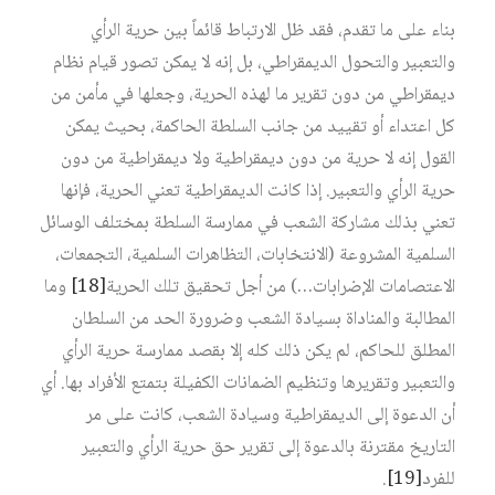
بناء على ما تقدم، فقد ظل الارتباط قائماً بين حرية الرأي
والتعبير والتحول الديمقراطي، بل إنه لا يمكن تصور قيام نظام
ديمقراطي من دون تقرير ما لهذه الحرية، وجعلها في مأمن من
كل اعتداء أو تقييد من جانب السلطة الحاكمة، بحيث يمكن
القول إنه لا حرية من دون ديمقراطية ولا ديمقراطية من دون
حرية الرأي والتعبير. إذا كانت الديمقراطية تعني الحرية، فإنها
تعني بذلك مشاركة الشعب في ممارسة السلطة بمختلف الوسائل
السلمية المشروعة (الانتخابات، التظاهرات السلمية، التجمعات،
الاعتصامات الإضرابات…) من أجل تحقيق تلك الحرية‏
[18]
وما
المطالبة والمناداة بسيادة الشعب وضرورة الحد من السلطان
المطلق للحاكم، لم يكن ذلك كله إلا بقصد ممارسة حرية الرأي
والتعبير وتقريرها وتنظيم الضمانات الكفيلة بتمتع الأفراد بها. أي
أن الدعوة إلى الديمقراطية وسيادة الشعب، كانت على مر
التاريخ مقترنة بالدعوة إلى تقرير حق حرية الرأي والتعبير
للفرد‏
[19]
.