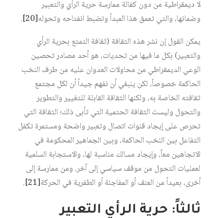
لا ديمقراطية من دون كفالة ممارسة حرية الرأي والتعبير
وضمانها، والتي تعمق هذا المبدأ وتضبط انفتاحه وتحوله‏
[20]
.
يمكن القول إن نشر هذه الثقافة (ثقافة التمتع بحرية الرأي
والتعبير) بكل ما فيها من تحديات، هو أحد مصادر تحصين
الوعي الديمقراطي من محاولات العدوان عليه من طرف النخب
الحاكمة خصوصاً، لكن ينبغي أن نفهم جيداً أن لكل مجتمع
ثقافته الخاصة به، ولكنها الثقافة القابلة للتغيير والتطوير
والتحول وليست الثقافة الحتمية التي تأبى ذلك؛ الثقافة التي
تحرص على إيجاد قنوات اتصال وتعبير واضحة ومستمرة تكفل
التفاعل بين النخب الحاكمة، وبين الجماهير المحكومة في
الاتجاهين معاً، وإيجاد مسالك مناسبة لها، والاستجابة السلمية
لعمليات التحول من موقف سياسي إلى آخر، ومن ممارسة إلى
أخرى، بعيداً من العنف أو المفاجئة أو الطفرية في الحركة‏
[21]
.
ثالثاً: حرية الرأي التعبير