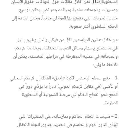
السلطوية‏
[13]
. فمن خلال مقالات حول انتهاكات حقوق الإنسان
ومسيرات وتجمعات سلمية وبيانات وعرائض، يمكن توسيع
حماية الحريات التي يتمتع بها المواطن جزئياً، وجعل العودة إلى
الحكم السلطوي أكثر صعوبة.
من خلال هاتين الدراستين لكل من فيكي راندل وغارون ليز،
في ما يتعلق بإسهام وسائل التعبير المختلفة، وبخاصة الإعلام
والصحافة في عملية الدمقرطة في مراحلها المختلفة، يمكن أن
نلاحظ ما يلي:
1 – يتبع معظم الباحثين فكرة «راندل» القائلة إن الإعلام المحلي
أو الأهلي (في مقابل الإعلام الدولي) نادراً ما يؤدّي دوراً في
الدفع نحو انفتاح النظام في مرحلة الشمولية أو السلطوية
الصارمة.
2 – سياسات النظام الحاكم وممارساته، هي المتغيرات التي
تؤدّي الدور المهم والحاسم في تحديد جدوى اتجاه الانتقال