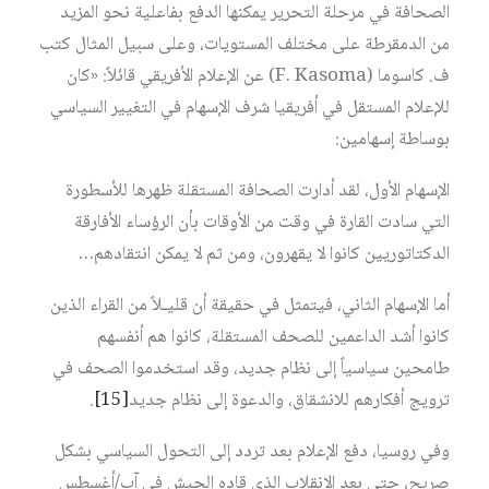
الصحافة في مرحلة التحرير يمكنها الدفع بفاعلية نحو المزيد
من الدمقرطة على مختلف المستويات، وعلى سبيل المثال كتب
ف. كاسوما (F. Kasoma) عن الإعلام الأفريقي قائلاً: «كان
للإعلام المستقل في أفريقيا شرف الإسهام في التغيير السياسي
بوساطة إسهامين:
الإسهام الأول، لقد أدارت الصحافة المستقلة ظهرها للأسطورة
التي سادت القارة في وقت من الأوقات بأن الرؤساء الأفارقة
الدكتاتوريين كانوا لا يقهرون، ومن ثم لا يمكن انتقادهم…
أما الإسهام الثاني، فيتمثل في حقيقة أن قليـلاً من القراء الذين
كانوا أشد الداعمين للصحف المستقلة، كانوا هم أنفسهم
طامحين سياسياً إلى نظام جديد، وقد استخدموا الصحف في
ترويج أفكارهم للانشقاق، والدعوة إلى نظام جديد‏
[15]
.
وفي روسيا، دفع الإعلام بعد تردد إلى التحول السياسي بشكل
صريح، حتى بعد الانقلاب الذي قاده الجيش في آب/أغسطس