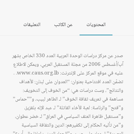
المحتويات
عن الكاتب
التعليقات
صدر عن مركز دراسات الوحدة العربية العدد 330 الخاص بشهر
آب/أغسطس 2006 من مجلة المستقبل العربي، ويمكن الاطلاع
عليه في موقع المركز على الإنترنت: www.caus.org.lb. .
تضمّن العدد افتتاحية بعنوان: “العدوان على لبنان: الأهداف
والنتائج”، وست دراسات هي: “من الخوف إلى التخويف:
مساهمة في تعريف ثقافة الخوف” لـ الطاهر لبيب، و””حماس”
و”فتح” والرئاسة: لعبة الأخاء القاتلة” لـ عبد الإله بلقزيز،
و”مستقبل ظاهرة العنف السياسي في العراق” لـ خضر عطوان،
و”من تأليه الحكام إلى تكفيرهم: الدين والثقافة السياسية