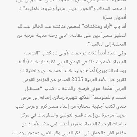
المصرية” لـ عمار علي حسن، و”الحوار الديني: لماذا وإلى أين؟”
لـ محمد السماك، و”الحوار الديني عربياً وشروط فاعليته” لـ
أنطوان مسرّة.
أما باب “آراء ومناقشات” فتضمن مناقشة عبد الخالق عبدالله
لتعليق سمير أمين على مقالته: “دبي رحلة مدينة عربية من
المحلية إلى العالمية”.
وفي العدد أيضاً ثلاث مراجعات الأولى لـ : كتاب “القومية
العربية: الأمة والدولة في الوطن العربي نظرة تاريخية (تأليف
يوسف الشويري) أعدّها: وليد خالد أحمد حسن، والثانية لـ :
تقرير حال الأمة العربية 2005 الصـادر عن المؤتمر القومي
العربي أعدّها: عوني فرسخ، والثالثة لـ : كتاب: “مستقبل
مستدام للمتوسط” أعدّتها شهيرة رسلان. إضافة إلى عرض
نقدي لكتب أجنبية مختارة من إعداد سمير كرم، وعرض كتب
عربية موجزة من إعداد قسم التوثيق والمعلومات في مركز
دراسات الوحدة العربية، وتقرير أعدّته لمى مضر الأمارة عن
مؤتمر الفن والجمال في الفكر العربي والإسلامي، وموجز يوميات