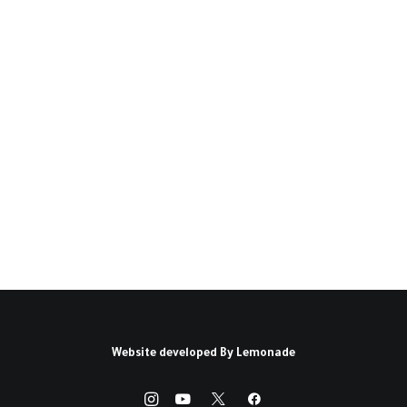
نحو مبادرات لدعم مراكز
الدراسات العربية(*)
يندر أن تكون المشاريع الكبرى نتاج جهد فردي، بل
هي حاصل فعل جمعي، يضطلع…
كتبه يوسف مكي
Website developed By
Lemonade