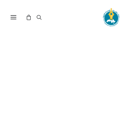
تساؤلات طه حسين:
التحديث، التغريب، الفكر