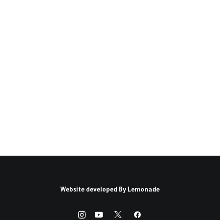
أدب الطفل العربي : المفهوم
وتاريخه وسمات النوع(*)
إن قوة الأمم وأساس تقدمها إنما تنهض على قوة
مخزونها الثقافي ممّا تمتلكه…
كتبه محمود أحمد عبد الله
Website developed By
Lemonade