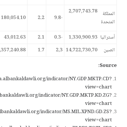
2,707,743.78
المملكة
180,054.10
2.2
-9.8
المتحدة
أستراليا
1,330,900.93
-0.3
2.1
43,012.63
الصين
14,722,730,70
2,3
1.7
,357,240.88
Source:
ta.albankaldawli.org/indicator/NY.GDP.MKTP.CD?
view=chart
albankaldawli.org/indicator/NY.GDP.MKTP.KD.ZG?
view=chart
.albankaldawli.org/indicator/MS.MIL.XPND.GD.ZS?
view=chart