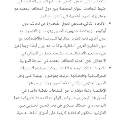
عندئذ سيبقى العامل النفطي أحد أهم العوامل الحاسمة في
ضبط اتجاهات التوتر المُحتملة بين دول التحالف الجديد مع
جمهورية الصين الشعبية في المدى المنظور.
الاتجاه الثاني:
ستعمل الدول المُتضررة من تحالف دول
أوكوس، وبخاصة جمهورية الصين وفرنسا، وبالتنسيق مع
دول أخرى، نحو تطوير علاقاتها السياسية والاقتصادية مع
دول الخليج العربي النفطية، وكذلك مع إيران أيضًا، وبما يُعزز
من مصالحها الاستراتيجية، ولإيجاد نمط من التوازن في
الاختلال الذي أحدثه التحالف الجديد في الساحة الدولية.
الاتجاه الثالث:
توجد خلافات أمريكية صينية، لاعتبارات
استراتيجية واقتصادية، ترتبط بموضوع الهيمنة على بحر
الصين الجنوبي، والذي تعدّه الصين جزءًا من مياهها
الإقليمية وثمة مؤشرات عن اكتشافات نفطية واعدة في
أعماق هذا البحر، بينما ترفض الولايات المتحدة الأمريكية هذا
التوجه، وأي احتكاك عسكري في بحر الصين الجنوبي بين
الطرفين ستكون له نتائج كارثية على أسواق النفط العالمية