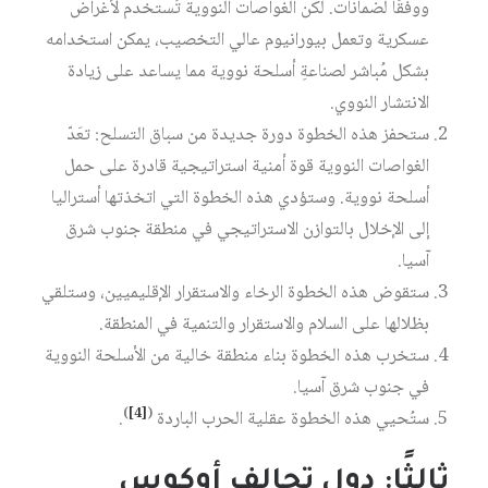
ووفقًا لضمانات. لكن الغواصات النووية تُستخدم لأغراض
عسكرية وتعمل بيورانيوم عالي التخصيب، يمكن استخدامه
بشكل مُباشر لصناعةِ أسلحة نووية مما يساعد على زيادة
الانتشار النووي.
ستحفز هذه الخطوة دورة جديدة من سباق التسلح: تعَدّ
الغواصات النووية قوة أمنية استراتيجية قادرة على حمل
أسلحة نووية. وستؤدي هذه الخطوة التي اتخذتها أستراليا
إلى الإخلال بالتوازن الاستراتيجي في منطقة جنوب شرق
آسيا.
ستقوض هذه الخطوة الرخاء والاستقرار الإقليميين، وستلقي
بظلالها على السلام والاستقرار والتنمية في المنطقة.
ستخرب هذه الخطوة بناء منطقة خالية من الأسلحة النووية
في جنوب شرق آسيا.
)
[4]
(
ستُحيي هذه الخطوة عقلية الحرب الباردة
.
ثالثًا: دول تحالف
أوكوس