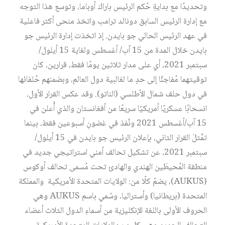
وتحديدًا مع بدايةِ حُكم الرئيس باراك أوباما، وتوسع هذا التوجه
مع إدارة الرئيس السابق دونالد ترامب واتخذ منحى أكثر فاعلية
في عهد الرئيس الحالي جو بايدن. إذ اتخذت إدارة الرئيس جو
بايدن خلال المدة من 15 آب/ أغسطس ولغاية 15 أيلول/
سبتمبر 2021، أي على مدار ثلاثين يومًا فقط، قرارين، كان
توقيتهما مُفاجئًا إلى حدٍ ما لغالبية دول العالم، وبضمنهم حُلفائها
في دول حلف شمال الأطلسي (الناتو). وقد عكس القرار الأول،
انسحابًا عسكريًا أمريكيًا سريعًا من أفغانستان والذي أُعلن في
15 آب/أغسطس 2021 ونُفذ في غضونِ أسبوعين فقط، بينما
تمَّثلَ القرار الثاني، بإعلان الرئيس جو بايدن في 15 أيلول/
سبتمبر 2021، عن تشكيل تحالف أمني استراتيجي جديد في
منطقة المُحيطَين الهندي والهادئ تحت مُسمى تحالف أوكوس
(AUKUS)، يضمّ كلًا من: الولايات المتحدة الأمريكية والمملكة
المتحدة (بريطانيا) وأستراليا، وسُمي باسم AUKUS وهي
الحروف الأولى باللغة الإنكليزية من أسماءِ الدول الثلاث أعضاء