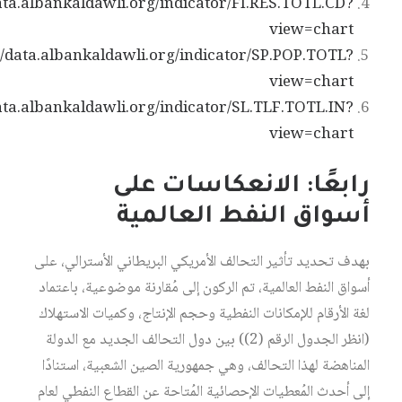
data.albankaldawli.org/indicator/FI.RES.TOTL.CD?
view=chart
//data.albankaldawli.org/indicator/SP.POP.TOTL?
view=chart
data.albankaldawli.org/indicator/SL.TLF.TOTL.IN?
view=chart
رابعًا: الانعكاسات
على
أسواق النفط العالمية
بهدف تحديد تأثير التحالف الأمريكي البريطاني الأسترالي، على
أسواق النفط العالمية، تم الركون إلى مُقارنة موضوعية، باعتماد
لغة الأرقام للإمكانات النفطية وحجم الإنتاج، وكميات الاستهلاك
(انظر الجدول الرقم (2)) بين دول التحالف الجديد مع الدولة
المناهضة لهذا التحالف، وهي جمهورية الصين الشعبية، استنادًا
إلى أحدث المُعطيات الإحصائية المُتاحة عن القطاع النفطي لعام