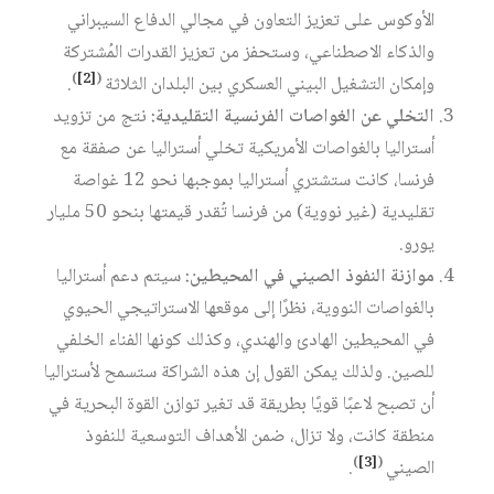
الأوكوس على تعزيز التعاون في مجالي الدفاع السيبراني
والذكاء الاصطناعي، وستحفز من تعزيز القدرات المُشتركة
)
[2]
(
وإمكان التشغيل البيني العسكري بين البلدان الثلاثة
.
التخلي عن الغواصات الفرنسية التقليدية:
نتج من تزويد
أستراليا بالغواصات الأمريكية تخلي أستراليا عن صفقة مع
فرنسا، كانت ستشتري أستراليا بموجبها نحو 12 غواصة
تقليدية (غير نووية) من فرنسا تُقدر قيمتها بنحو 50 مليار
يورو.
موازنة النفوذ الصيني في المحيطين:
سيتم دعم أستراليا
بالغواصات النووية، نظرًا إلى موقعها الاستراتيجي الحيوي
في المحيطين الهادئ والهندي، وكذلك كونها الفناء الخلفي
للصين. ولذلك يمكن القول إن هذه الشراكة ستسمح لأستراليا
أن تصبح لاعبًا قويًا بطريقة قد تغير توازن القوة البحرية في
منطقة كانت، ولا تزال، ضمن الأهداف التوسعية للنفوذ
)
[3]
(
الصيني
.