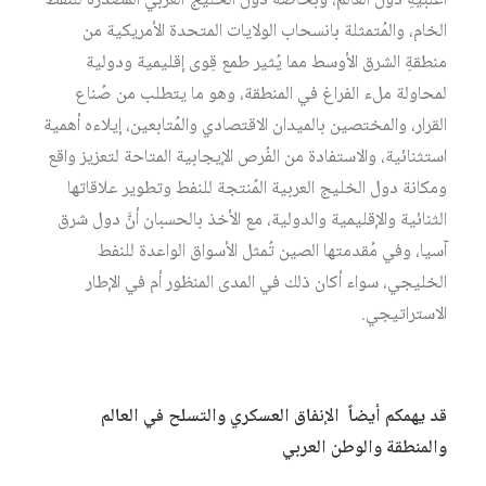
أغلبيةِ دول العالم، وبخاصة دول الخليج العربي المُصّدرة للنفط
الخام، والمُتمثلة بانسحاب الولايات المتحدة الأمريكية من
منطقةِ الشرق الأوسط مما يُثير طمع قِوى إقليمية ودولية
لمحاولة ملء الفراغ في المنطقة، وهو ما يتطلب من صُناع
القرار، والمختصين بالميدان الاقتصادي والمُتابعين، إيلاءه أهمية
استثنائية، والاستفادة من الفُرص الإيجابية المتاحة لتعزيز واقع
ومكانة دول الخليج العربية المُنتجة للنفط وتطوير علاقاتها
الثنائية والإقليمية والدولية، مع الأخذ بالحسبان أنَّ دول شرق
آسيا، وفي مُقدمتها الصين تُمثل الأسواق الواعدة للنفط
الخليجي، سواء أكان ذلك في المدى المنظور أم في الإطار
الاستراتيجي.
قد يهمكم أيضاً
الإنفاق العسكري والتسلح في العالم
والمنطقة والوطن العربي