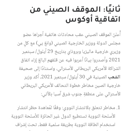
ثانيًا: الموقف الصيني من
اتفاقية أوكوس
أُعلنَ الموقف الصيني عقب محادثات هاتفية أجراها عضو
مجلس الدولة ووزير الخارجية الصيني (وانغ يي) مع كلٍ من
وزيري خارجية ماليزيا وبروناي بتاريخ 29 أيلول/ سبتمبر
2021 وأصدروا بيانًا أعربوا فيه عن قلقهم البالغ إزاء اتفاق
الشراكة الأمريكي البريطاني الأسترالي، واستنادًا إلى صحيفة
الشعب
الصينية في 30 أيلول/ سبتمبر 2021، أكد وزير
خارجية الصين مخاطر خطوة التحالف الأمريكي البريطاني
الأسترالي على منطقةِ جنوب شرق آسيا بالآتي:
مخاطر تتعلق بالانتشار النووي: وفقًا لمُعاهدة حظر انتشار
الأسلحة النووية تستطيع الدول غير الحائزة للأسلحة النووية
استخدام الطاقة النووية بطريقة سلمية فقط، تحت إشراف