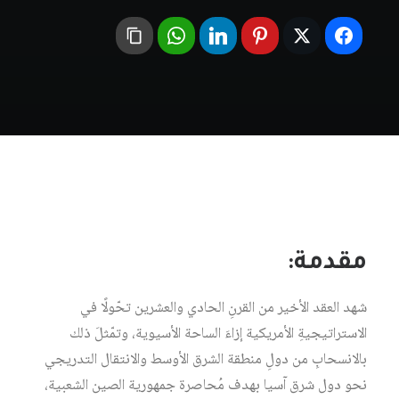
مقدمة:
شهد العقد الأخير من القرنِ الحادي والعشرين تحّولًا في
الاستراتيجيةِ الأمريكية إزاءَ الساحة الأسيوية، وتمّثلَ ذلك
بالانسحابِ من دولِ منطقة الشرق الأوسط والانتقال التدريجي
نحو دول شرق آسيا بهدف مُحاصرة جمهورية الصين الشعبية،