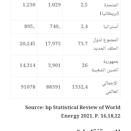
المتحدة
2,5
1,029
1,230
(بريطانيا)
أستراليا
2,4
.,740
.,895
المجموع لدول
20,245
17,975
73.7
الحلف الجديد
جمهورية
14,314
3,901
26
الصين الشعبية
الإجمالي
91078
88391
1332,4
العالمي
Source: bp Statistical Review of World
Energy 2021, P. 16,18,22