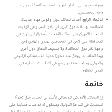
بوجه عام، وعلى البلدان العربية المصدرة للنفط للصين على
وجه التخصيص.
الاتجاه الرابع:
أضاف تحالف دول أوكوس مهام جديدة،
اضطلعت بها ثلاث دول كبرى في بادئ الأمر، وهي الولايات
المتحدة الأمريكية، والمملكة المُتحدة وأستراليا، ويتركز في
المحافظة على الأمن في المحيطين الهندي والهادئ (من
وجهة نظر دول التحالف)، ولا يُستبعد التحاق دول أخرى
بهذا الحلف بما يجعل منه محورًا جديدًا للاستقطاب الإقليمي
والدولي، وساحة استثمار واسع في القطاعات النفطية في
المدى المنظور
.
خاتمة
إنَّ التحالف الأمريكي البريطاني الأسترالي الجديد مَثلَ تطورًا
استثنائيًا في الساحةِ الدولية، وستكون لهُ تداعيات مُتباينة على