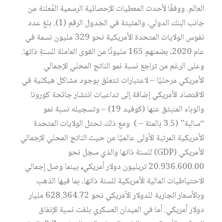
العالم. ووفقًا لأحدث المعطيات الإحصائية الرسمية المُعلنة من
جانب البنك الدولي، والمثبتة في الجدول الرقم (1)، بلغ عدد
نفوس الولايات المتحدة الأمريكية نحو 329 مليون نسمة في
عام 2020، بضمنهم 165 مليونًا من القوى العاملة للسنةِ ذاتها.
وعلى الرغم من تراجع نسبة نمو الناتج المحلي الإجمالي
الأمريكي مرحليًا – لاعتبارات تتعلق بوجود مشاكل هيكلية في
الاقتصاد الأمريكي إضافة إلى تداعيات انتشار جائحة كورونا
والوباء المنبثق عنها (كوفيد 19) – وتسجيله نسبة نمو
“سالبة” (3.5 بالمئة – ) ومع ذلك تحتل الولايات المتحدة
الأمريكية المرتبة الأولى عالميًا من حيث الناتج المحلي الإجمالي
الأمريكي (GDP) للسنة ذاتها والذي سجل نحو
20.936.600.00 تريليون دولار أمريكي
،
بينما وصل إجمالي
الاحتياطيات المالية الأمريكية للسنة ذاتها، بما فيها الذهب
وبالأسعار الجارية للدولار الأمريكي نحو 628.364.72 مليار
دولار أمريكي. أما في الميدان العسكري بلغت نسبة الإنفاق