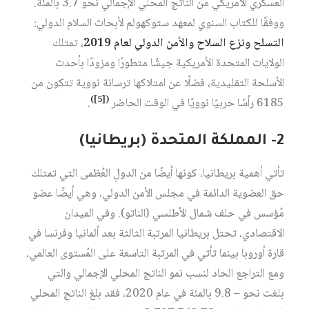
العسكري الأمريكي من الناتج المحلي الإجمالي نحو 3.7 بالمئة.
ووفقًا للكتاب السنوي لمعهد ستوكهولم لأبحاث السلام الدولي:
التسلح ونزع السلاح والأمن الدولي لعام 2019
، تمتلك
الولايات المتحدة الأمريكية جيشًا متطورًا ومزودًا بأحدث
الأسلحة التقليدية، فضلًا عن امتلاكها ترسانة نووية تتكون من
)
[5]
(
6185 رأسًا حربيًا نوويًا في الوقت الحاضر
.
2- المملكة المتحدة (بريطانيا)
تأتي أهمية بريطانيا، كونها أيضًا من الدولِ العُظمى التي تمتلك
حق العضوية الدائمة في مجلس الأمن الدولي، وهي أيضًا عضو
مُؤسس في حلف شمال الأطلسي (الناتو). وفي الميدان
الاقتصادي، تحتل بريطانيا المرتبة الثالثة بعد ألمانيا وفرنسا في
قارة أوروبا بينما تأتي في المرتبة التاسعة على المُستوى العالمي،
ومع التراجع الحاد لنسب نمو الناتج المحلي الإجمالي والتي
بلغت نحو – 9.8 بالمئة في عام 2020، فقد بلغ الناتج المحلي