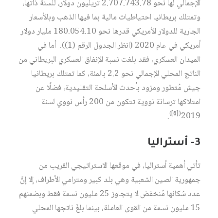
الإجمالي لها نحو 2.707.743.78 تريليون دولار، للسنة ذاتها،
وتمتلك بريطانيا احتياطيات مالية بما فيها الذهب وبالأسعار
الجارية للدولار الأمريكي قدرها نحو 180.054.10 مليار دولار
أمريكي في عام 2020 (انظر الجدول الرقم (1)). أما في
الميدان العسكري، فقد بلغت نسبة الإنفاق العسكري البريطاني من
الناتج المحلي الإجمالي نحو 2.2 بالمئة، كما تمتلك بريطانيا
جيش مُتطور ومزود بأحدث الأسلحة التقليدية، فضلًا عن
امتلاكها ترسانة نووية تتكون من 200 رأس نووي لسنة
)
[6]
(
.
2019
3-
أستراليا
تأتي أهمية أستراليا، في موقعها الاستراتيجي القريب من
جمهورية الصين الشعبية وهي بلد كبير ومترامي الأطراف، إلا إنَّ
عدد سُكانها مُنخفض لا يتجاوز 25 مليون نسمة فقط وبضمنهم
15 مليون نسمة من القوى العاملة، بينما بلغَ ناتجها المحلي