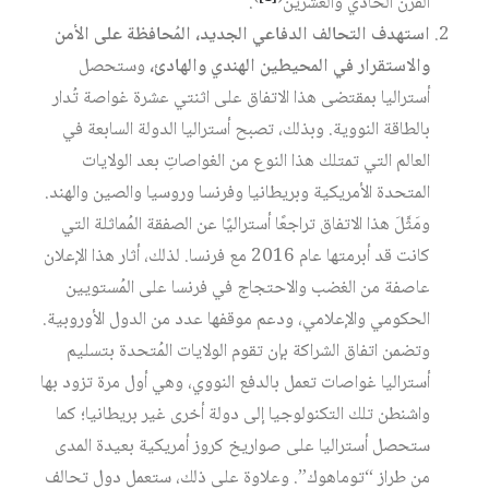
القرن الحادي والعشرين
.
استهدف التحالف الدفاعي الجديد، المُحافظة على الأمن
والاستقرار في المحيطين الهندي والهادئ،
وستحصل
أستراليا بمقتضى هذا الاتفاق على اثنتي عشرة غواصة تُدار
بالطاقة النووية. وبذلك، تصبح أستراليا الدولة السابعة في
العالم التي تمتلك هذا النوع من الغواصاتِ بعد الولايات
المتحدة الأمريكية وبريطانيا وفرنسا وروسيا والصين والهند.
ومَثَّلَ هذا الاتفاق تراجعًا أستراليًا عن الصفقة المُماثلة التي
كانت قد أبرمتها عام 2016 مع فرنسا. لذلك، أثار هذا الإعلان
عاصفة من الغضب والاحتجاج في فرنسا على المُستويين
الحكومي والإعلامي، ودعم موقفها عدد من الدول الأوروبية.
وتضمن اتفاق الشراكة بإن تقوم الولايات المُتحدة بتسليم
أستراليا غواصات تعمل بالدفع النووي، وهي أول مرة تزود بها
واشنطن تلك التكنولوجيا إلى دولة أخرى غير بريطانيا؛ كما
ستحصل أستراليا على صواريخ كروز أمريكية بعيدة المدى
من طراز “توماهوك”. وعلاوة على ذلك، ستعمل دول تحالف