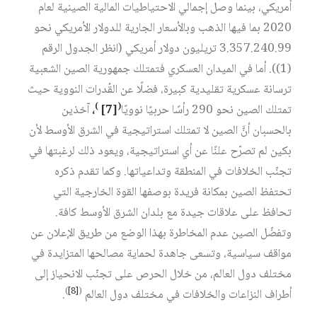
أمريكي، بينما وصل إجمالي الاحتياطيات المالية الصينية لعام
2020 بما فيها الذهب وبالأسعار الجارية للدولار الأمريكي نحو
3.357.240.99 تريليون دولار أمريكي (انظر الجدول الرقم
(1)). أما في الميدان العسكري فتمتلك جمهورية الصين الشعبية
ترسانة عسكرية تقليدية كبيرة، فضلًا عن القُدرات النووية حيث
)
(
تمتلك الصين نحو 290 رأسًا حربيًا نوويًا
[7]
،
آخذين
بالحسبان أنَّ الصين لا تمتلك استراتيجية في الشرق الأوسط لأن
بكين لم تصرّح علنًا عن أي استراتيجية، ويعود ذلك لرغبتها في
تجنّب الخلافات في المنطقة وتداعياتها. وكما تقدم ذكره
تحتفظ الصين بمكانة فريدة بوصفها القوة الخارجية التي
تحافظ على علاقات جيدة مع بلدان الشرق الأوسط كافة.
وتفضّل الصين عدم المخاطرة بهذا الوضع من طريق الإعلان عن
مواقف سياسية، وتسعى جاهدة لحماية مصالحها المتزايدة في
مختلف دول العالم، من خلال الحرص على تجنّب الانحياز إلى
)
[8]
(
أطراف النزاعات والخلافات في مختلف دول العالم
.