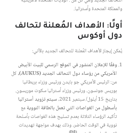
التحالف الجديد وهي كل من : الولايات المتحدة الأمريكية
والمملكة المتحدة وأستراليا.
أولًا: الأهداف المُعلنة لتحالف
دول
أوكوس
يُمكن إيجاز الأهداف المُعلنة للتحالف الجديد بالآتي:
وفقًا للإعلان المنشور في الموقع الرسمي للبيت الأبيض
الأمريكي من رؤساء دول التحالف الجديد (AUKUS)،
كل
من: الرئيس الأمريكي جو بايدن ورئيس وزراء بريطانيا
بوريس جونسون، ورئيس وزراء أستراليا سكوت موريسون.
بتاريخ 15 أيلول/ سبتمبر 2021،
سيتم تزويد أستراليا
بأسطول من الغواصات التي تعمل بالطاقة النووية
مع
تأكيد الرؤساء الثلاثة بعدم تسليح هذه الغواصات بأسلحة
نووية في الوقت الحاضر، وذلك بهدف مواجهة تهديدات
)
[1]
(