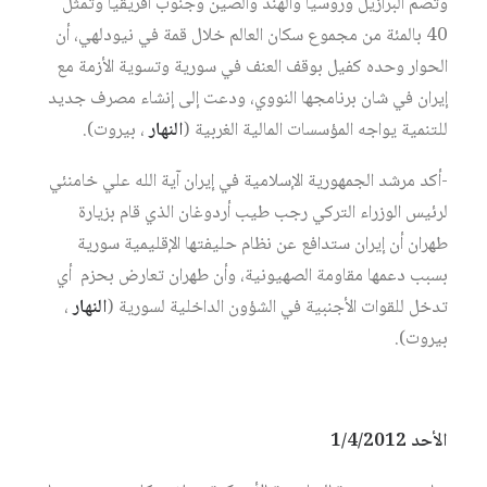
وتضم البرازيل وروسيا والهند والصين وجنوب افريقيا وتمثل
40 بالمئة من مجموع سكان العالم خلال قمة في نيودلهي، أن
الحوار وحده كفيل بوقف العنف في سورية وتسوية الأزمة مع
إيران في شان برنامجها النووي، ودعت إلى إنشاء مصرف جديد
للتنمية يواجه المؤسسات المالية الغربية (
النهار
، بيروت).
-أكد مرشد الجمهورية الإسلامية في إيران آية الله علي خامنئي
لرئيس الوزراء التركي رجب طيب أردوغان الذي قام بزيارة
طهران أن إيران ستدافع عن نظام حليفتها الإقليمية سورية
بسبب دعمها مقاومة الصهيونية، وأن طهران تعارض بحزم أي
تدخل للقوات الأجنبية في الشؤون الداخلية لسورية (
النهار
،
بيروت).
الأحد 1/4/2012