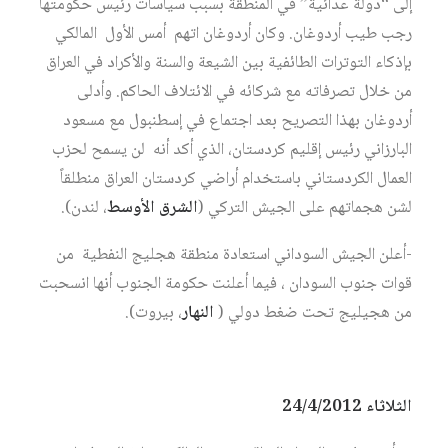
إلى “دولة عدائية” في المنطقة بسبب سياسات رئيس حكومتها
رجب طيب أردوغان. وكان أردوغان اتهم أمس الأول المالكي
بإذكاء التوترات الطائفية بين الشيعة والسنة والأكراد في العراق
من خلال تصرفاته مع شركائه في الائتلاف الحاكم. وأدلى
أردوغان بهذا التصريح بعد اجتماع في إسطنبول مع مسعود
البارزاني رئيس إقليم كردستان، الذي أكد أنه لن يسمح لحزب
العمال الكردستاني باستخدام أراضي كردستان العراق منطلقاً
لشن هجماتهم على الجيش التركي (
الشرق الأوسط
، لندن).
-أعلن الجيش السوداني استعادة منطقة هجليج النفطية من
قوات جنوب السودان ، فيما أعلنت حكومة الجنوب أنها انسحبت
من هجيليج تحت ضغط دولي (
النهار
، بيروت).
الثلاثاء 24/4/2012