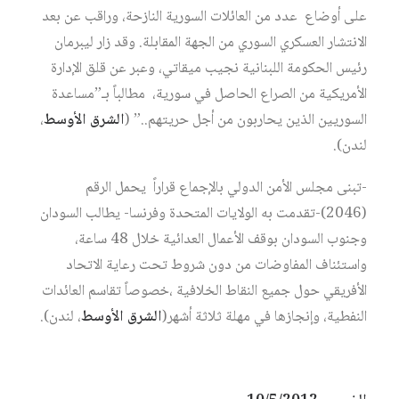
على أوضاع عدد من العائلات السورية النازحة، وراقب عن بعد
الانتشار العسكري السوري من الجهة المقابلة. وقد زار ليبرمان
رئيس الحكومة اللبنانية نجيب ميقاتي، وعبر عن قلق الإدارة
الأمريكية من الصراع الحاصل في سورية، مطالباً بـ”مساعدة
السوريين الذين يحاربون من أجل حريتهم..” (
الشرق الأوسط
،
لندن).
-تبنى مجلس الأمن الدولي بالإجماع قراراً يحمل الرقم
(2046)-تقدمت به الولايات المتحدة وفرنسا- يطالب السودان
وجنوب السودان بوقف الأعمال العدائية خلال 48 ساعة،
واستئناف المفاوضات من دون شروط تحت رعاية الاتحاد
الأفريقي حول جميع النقاط الخلافية ،خصوصاً تقاسم العائدات
النفطية، وإنجازها في مهلة ثلاثة أشهر(
الشرق الأوسط
، لندن).