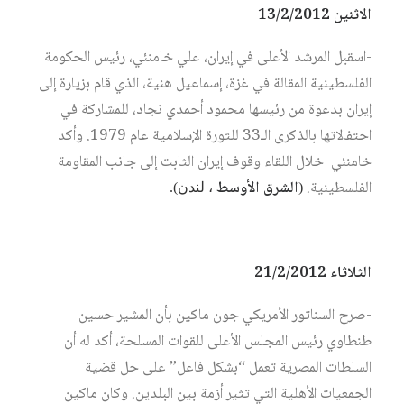
الاثنين 13/2/2012
-اسقبل المرشد الأعلى في إيران، علي خامنئي، رئيس الحكومة
الفلسطينية المقالة في غزة، إسماعيل هنية، الذي قام بزيارة إلى
إيران بدعوة من رئيسها محمود أحمدي نجاد، للمشاركة في
احتفالاتها بالذكرى الـ33 للثورة الإسلامية عام 1979. وأكد
خامنئي خلال اللقاء وقوف إيران الثابت إلى جانب المقاومة
الفلسطينية.
الشرق الأوسط
(
، لندن).
الثلاثاء 21/2/2012
-صرح السناتور الأمريكي جون ماكين بأن المشير حسين
طنطاوي رئيس المجلس الأعلى للقوات المسلحة، أكد له أن
السلطات المصرية تعمل “بشكل فاعل” على حل قضية
الجمعيات الأهلية التي تثير أزمة بين البلدين. وكان ماكين