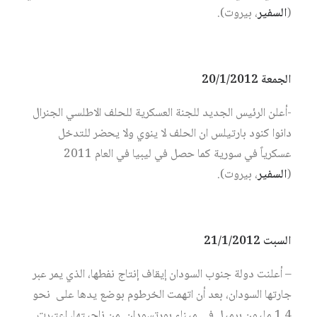
(
السفير
، بيروت).
الجمعة 20/1/2012
-أعلن الرئيس الجديد للجنة العسكرية للحلف الاطلسي الجنرال
دانوا كنود بارتيلس ان الحلف لا ينوي ولا يحضر للتدخل
عسكرياً في سورية كما حصل في ليبيا في العام 2011
(
السفير
، بيروت).
السبت 21/1/2012
– أعلنت دولة جنوب السودان إيقاف إنتاج نفطها، الذي يمر عبر
جارتها السودان، بعد أن اتهمت الخرطوم بوضع يدها على نحو
1.4 مليون برميل في ميناء بورتسودان. من ناحيتها، اعتبرت