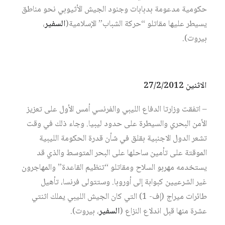
حكومية مدعومة بدبابات وجنود الجيش الأثيوبي نحو مناطق
يسيطر عليها مقاتلو “حركة الشباب” الإسلامية(
السفير
،
بيروت).
الاثنين 27/2/2012
– اتفقت وزارتا الدفاع الليبي والفرنسي أمس الأول على تعزيز
الأمن البحري والسيطرة على حدود ليبيا. وجاء ذلك في وقت
تشعر الدول الاجنبية بقلق في شأن قدرة الحكومة الليبية
الموقتة على تأمين ساحلها على البحر المتوسط والذي قد
يستخدمه مهربو السلاح ومقاتلو “تنظيم القاعدة” والمهاجرون
غير الشرعيين كبوابة إلى أوروبا. وستتولى فرنسا، تأهيل
طائرات ميراج (إف- 1) التي كان الجيش الليبي يملك اثنتي
عشرة منها قبل اندلاع النزاع (
السفير
، بيروت).