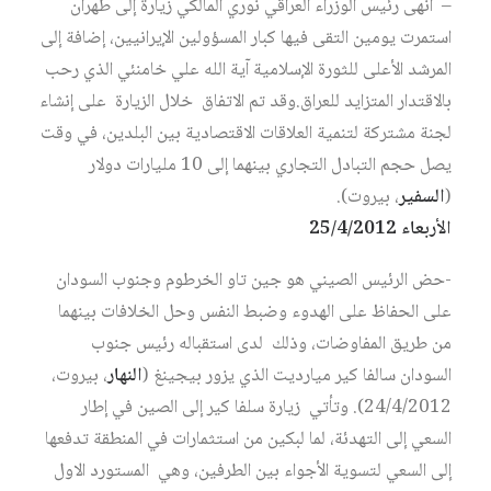
– أنهى رئيس الوزراء العراقي نوري المالكي زيارة إلى طهران
استمرت يومين التقى فيها كبار المسؤولين الإيرانيين، إضافة إلى
المرشد الأعلى للثورة الإسلامية آية الله علي خامنئي الذي رحب
بالاقتدار المتزايد للعراق.وقد تم الاتفاق خلال الزيارة على إنشاء
لجنة مشتركة لتنمية العلاقات الاقتصادية بين البلدين، في وقت
يصل حجم التبادل التجاري بينهما إلى 10 مليارات دولار
(
السفير
، بيروت).
الأربعاء 25/4/2012
-حض الرئيس الصيني هو جين تاو الخرطوم وجنوب السودان
على الحفاظ على الهدوء وضبط النفس وحل الخلافات بينهما
من طريق المفاوضات، وذلك لدى استقباله رئيس جنوب
السودان سالفا كير ميارديت الذي يزور بيجينغ (
النهار
، بيروت،
24/4/2012). وتأتي زيارة سلفا كير إلى الصين في إطار
السعي إلى التهدئة، لما لبكين من استثمارات في المنطقة تدفعها
إلى السعي لتسوية الأجواء بين الطرفين، وهي المستورد الاول