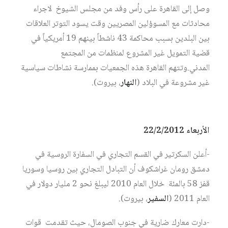
وصل إلى القاهرة على رأس وفد من مجلس الشيوخ لاجراء
محادثات مع المسوؤلين المصريين وقت يسود التوتر العلاقات
بين البلدين بسبب محاكمة 43 ناشطاً بينهم 19 أمريكياً في
قضية التمويل غير المشروع لمنظمات من المجتمع
المدني.وتتهم القاهرة هذه الجمعيات بممارسة نشاطات سياسية
غير مشروعة في البلاد (
النهار
، بيروت).
الأربعاء 22/2/2012
-أعلن السكرتير في القسم التجاري في السفارة الروسية في
دمشق رومان غراشكوف أن التبادل التجاري بين روسيا وسوريا
قفز 58 بالمئة خلال العام 2010 ليبلغ نحو 2 مليار دولار في
العام 2011 (
السفير
، بيروت).
-دارت معارك ضارية في جنوب الصومال، حيث تقدمت قوات