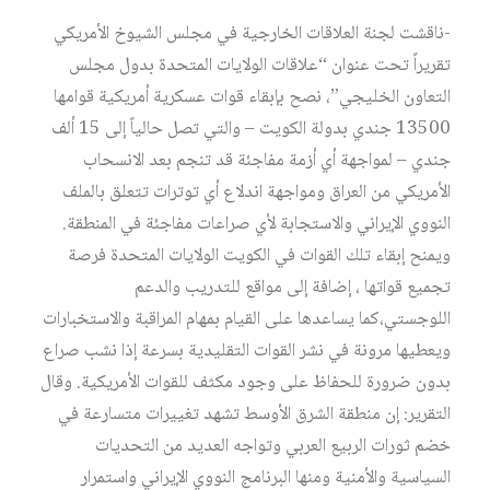
-ناقشت لجنة العلاقات الخارجية في مجلس الشيوخ الأمريكي
تقريراً تحت عنوان “علاقات الولايات المتحدة بدول مجلس
التعاون الخليجي”، نصح بإبقاء قوات عسكرية أمريكية قوامها
13500 جندي بدولة الكويت – والتي تصل حالياً إلى 15 ألف
جندي – لمواجهة أي أزمة مفاجئة قد تنجم بعد الانسحاب
الأمريكي من العراق ومواجهة اندلاع أي توترات تتعلق بالملف
النووي الإيراني والاستجابة لأي صراعات مفاجئة في المنطقة.
ويمنح إبقاء تلك القوات في الكويت الولايات المتحدة فرصة
تجميع قواتها ، إضافة إلى مواقع للتدريب والدعم
اللوجستي،كما يساعدها على القيام بمهام المراقبة والاستخبارات
ويعطيها مرونة في نشر القوات التقليدية بسرعة إذا نشب صراع
بدون ضرورة للحفاظ على وجود مكثف للقوات الأمريكية. وقال
التقرير: إن منطقة الشرق الأوسط تشهد تغييرات متسارعة في
خضم ثورات الربيع العربي وتواجه العديد من التحديات
السياسية والأمنية ومنها البرنامج النووي الإيراني واستمرار