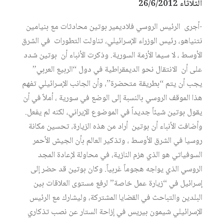
الثلاثاء 26/6/2012
-أجرى الرئيس الروسي فلاديمير بوتين محادثات مع بنيامين
نتنياهو، رئيس الوزراء الإسرائيلي، تناولت التطورات في الشرق
الأوسط ، لا سيما الأزمة السورية. وذكرت الأنباء أن بوتين شدد
على أن الانتقال نحو الديمقراطية في دول “الربيع العربي”
يجب أن يتم “بطريقة متحضرة”، وأن الجانب الإسرائيلي تفهم
هذا الموقف الروسي بالنسبة إلى الوضع في سورية ، أملاً في أن
يقول بوتين شيئاً جديداً في الموضوع الإيراني، لكنه لم يفعل.
وأضافت الأنباء أن بوتين أراد من هذه الزيارة، تحسين مكانة
روسيا في الشرق الأوسط ، وتذكير العالم بأن الجيش الأحمر
السوفياتي هو الذي هزم النازية، في محاولة لإعادة المجد
الروسي الذي يواجه هجوماً غربياً. وكان بوتين قد حضر إلى
إسرائيل في “زيارة عمل خاصة” لرفع مستوى العلاقات بين
البلدين والتباحث في القضايا المشتركة، وليشارك مع الرئيس
الإسرائيلي شيمون بيريس في إزاحة الستار عن نصب تذكاري