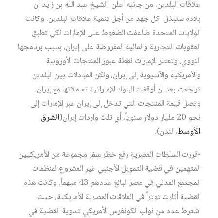
علاقات البلدين. من جانبه أعلن الشيخ عبد الله بن زايد أن
بلاده ستبذل كل جهد من أجل تنمية علاقات البلدين. وكانت
الولايات المتحدة ضاعفت الضغوط على الإمارات لكي تطبق
العقوبات التجارية والمالية المفروضة على إيران، بسبب برنامجها
النووي. وتعتبر الإمارات نقطة عبور المنتجات الأوروبية
والأمريكية والآسيوية إلى إيران، ولكن المبادلات بين البلدين
تراجعت بعد أن أوقفت البنوك الإماراتية تعاملاتها مع إيران.
وتصل قيمة المنتجات التي تدخل إلى إيران عبر الإمارات إلى
نحو 20 مليار دولار سنوياً، أي ثلث واردات إيران(
الشرق
الأوسط
، لندن).
-قررت السلطات المصرية رفع حظر سفر مجموعة من الأمريكيين
المتهمين في قضية التمويل الأجنبي غير المشروع لمنظمات
المجتمع المدني في مصر البالغ عددهم 43 متهماً. وكانت هذه
القضية أثارت توتراً في العلاقات المصرية الأمريكية، حيث
اشترط عدد من نواب الكونغرس الأمريكي تسوية القضية في