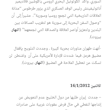
السوري، وأكد الكولونيل البحري الروسي ياكوشين فلاديمير
أناتوليفيتش رئيس الوفد العسكري الذي يزور طرطوس “متانة
العلاقات التاريخية التي تجمع روسيا وسورية”، مشيراً إلى أن
“وصول السفن البحرية إلى سورية هو لتقريب المسافات بين
البلدين ولتعزيز أواصر العلاقة والصداقة التي تجمعهما” (
النهار
،
بيروت).
-أنهت طهران مناورات بحرية كبيرة ، وجددت التلويح بإقفال
مضيق هرمز، فيما شددت الإدارة الأمريكية على أن واشنطن لن
تسكت عن تعطيل الملاحة في المضيق (
النهار
، بيروت).
الاثنين 16/1/2012
– جددت إيران طلبها من دول الخليج عدم التعويض عن
إنتاجها النفطي في حال فرض عقوبات غربية على صادرات