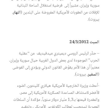
سورية وإيران، مشيراً إلى فرضية استغلال الساحة اللبنانية
للإفلات من العقوبات الأمريكية المفروضة على البلدين (
النهار
،
بيروت).
السبت 24/3/2012
– حذّر الرئيس الروسي ديميتري ميدفيديف من “عقلية
الحرب” الموجودة لدى بعض الدول الغربية حيال سورية وإيران،
معتبراً أن هذا الأمر يقوّض القانون الدولي ويؤدي إلى الفوضى
(
السفير
، بيروت).
-أعطت وزيرة الخارجية الأمريكية هيلاري كلينتون، الضوء
الأخضر لاستئناف المساعدة العسكرية الأمريكية إلى مصر،
والمقدرة قيمتها بـ1,3 مليار دولار سنوياً، مؤكدة أن السلطات
المصرية تستجيب لمطالب الكونغرس الأمريكي، وتتقيد