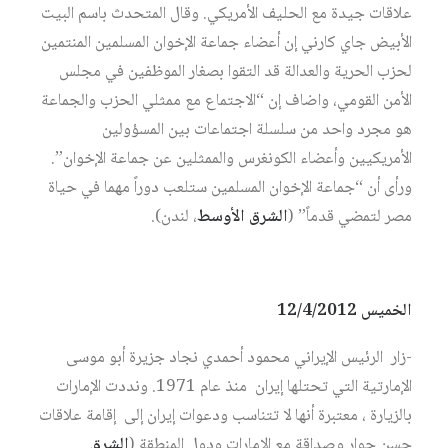
علاقات جيدة مع الحليف الأمريكي. وقال المتحدث باسم البيت
الأبيض جاي كارني إن أعضاء جماعة الإخوان المسلمين المنتمين
لحزب الحرية والعدالة قد التقوا بصغار الموظفين في مجلس
الأمن القومي، واضاف إن “الاجتماع مع ممثلي الحزب والجماعة
هو مجرد واحد من سلسلة اجتماعات بين المسؤولين
الأمريكيين وأعضاء الكونغرس والممثلين عن جماعة الإخوان”.
ورأى أن “جماعة الإخوان المسلمين ستلعب دوراً مهما في حياة
مصر لتمضي قدماً” (
الشرق الأوسط
، لندن).
الخميس 12/4/2012
-زار الرئيس الإيراني محمود أحمدي نجاد جزيرة أبو موسى
الإمارتية التي تحتلها إيران منذ عام 1971. ونددت الإمارات
بالزيارة ، معتبرة أنها لا تتناسب ودعوات إيران إلى إقامة علاقات
حسن جوار وصداقة مع الإمارات ودول المنطقة (
الشرق