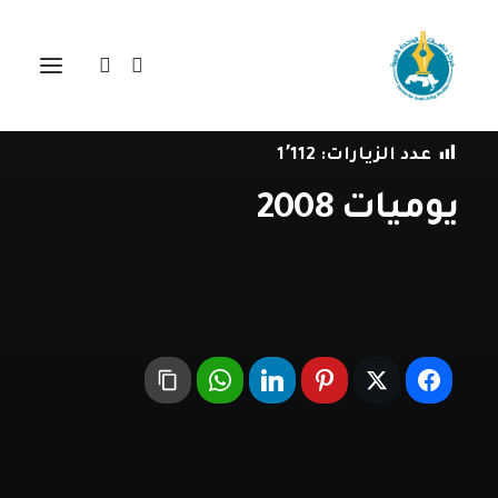
في
الصراع العربي-الإسرائيلي
•
31 أغسطس، 2018
عدد الزيارات:
1٬112
يوميات 2008