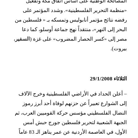
المصالحة الوطنية على أساس اتفاق مكة وتفعيل
«منظمة التحرير الفلسطينية». وشدد المؤتمر على
رفضه نتائج مؤتمر أنابوليس وتمسكه بـ « فلسطين من
البحر إلى النهر»، منتقداً نهج جماعة أوسلو، كما دعا
مصر إلى «كسر الحصار المضروب» على غزة (
السفير
،
بيروت).
الثلاثاء 29/1/2008
– أعلن الحداد في الأراضي الفلسطينية وخرج الآلاف
إلى الشوارع تعبيراً عن حزنهم لوفاة أحد أبرز رموز
النضال الفلسطيني مؤسس حركة القوميين العرب، ثم
الجبهة الشعبية لتحرير فلسطين جورج حبش أمس
الأول، في العاصمة الأردنية عن عمر يناهز الـ 83 عاماً