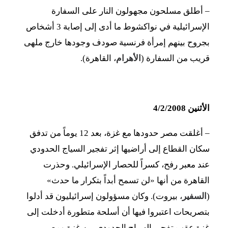
– أطلق مسلحون مجهولون النار على السفارة
الإسرائيلية في نواكشوط ما أدى إلى إصابة 3 أشخاص
بجروح بينهم إمرأة فرنسية صودف وجودها خارج ملهى
قريب من السفارة (
الأهرام
، القاهرة).
الأثنين 4/2/2008
– أغلقت مصر حدودها مع غزة، بعد 12 يوماً من تدفق
سكان القطاع إلى أراضيها إثر تفجير السياج الحدودي
عند معبر رفح، كسراً للحصار الإسرائيلي. وحذرت
القاهرة من أنها «لن تسمح أبداً بتكرار ما حدث»
(
السفير
، بيروت). وكان مسؤولون إسرائيليون قد أدلوا
بتصريحات اعتبروا فيها أن أسلحة متطورة أدخلت إلى
غزة عقب تفجير السياج الحدودي بين غزة ومصر