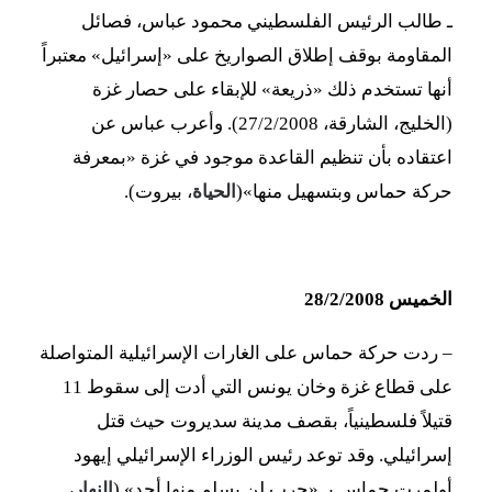
ـ طالب الرئيس الفلسطيني محمود عباس، فصائل
المقاومة بوقف إطلاق الصواريخ على «إسرائيل» معتبراً
أنها تستخدم ذلك «ذريعة» للإبقاء على حصار غزة
(الخليج، الشارقة، 27/2/2008). وأعرب عباس عن
اعتقاده بأن تنظيم القاعدة موجود في غزة «بمعرفة
حركة حماس وبتسهيل منها»(
الحياة
، بيروت).
الخميس 28/2/2008
– ردت حركة حماس على الغارات الإسرائيلية المتواصلة
على قطاع غزة وخان يونس التي أدت إلى سقوط 11
قتيلاً فلسطينياً، بقصف مدينة سديروت حيث قتل
إسرائيلي. وقد توعد رئيس الوزراء الإسرائيلي إيهود
أولمرت حماس بـ «حرب لن يسلم منها أحد» (
النهار
،