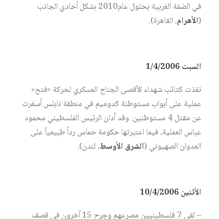
في الضفة الغربية بحلول عام2010 بشكل أحادي الجانب
(
الأهرام
، القاهرة).
السبت 1/4/2006
نفذت كتائب شهداء الأقصى الجناح العسكري لحركة «فتح»
عملية على أبواب مستوطنة كدوميم في منطقة نابلس أسفرت
عن مقتل 4 مستوطنين. وقد أدان الرئيس الفلسطيني محمود
عباس العملية، فيما اعتبرتها حكومة حماس رداً طبيعياً على
العدوان الصهيوني (
الشرق الأوسط
، لندن).
الأثنين 10/4/2006
– لقي 7 فلسطينيين مصرعهم وجرح 15 آخرون في قصف