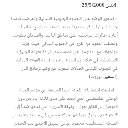
الأثنين 29/5/2006
– تدهور الوضع على الحدود الجنوبية اللبنانية وتعرضت قاعدة
جوية إسرائيلية قرب مدينة صفد لقصف بصواريخ غراد، فيما
أغارت طائرات إسرائيلية على مناطق الناعمة والسلطان يعقوب،
وقصفت العديد من القرى في الجنوب اللبناني حيث جرت
مواجهات مع المقاومة التي قصفت مقر قيادة «فرقة الجليل»
الإسرائيلية في «ثكنة بيرانيت». وأجرت قيادة القوات الدولية
في الجنوب اللبناني اتصالات أسفرت عن وقفٍ لإطلاق النار
(
السفير
، بيروت).
– انطلقت اجتماعات اللجنة العليا المنبثقة عن مؤتمر الحوار
الوطني الفلسطيني الذي انعقد على مدى ثلاثة أيام من دون
التوصل إلى اتفاق حول « وثيقة الأسرى» التي تدعو ضمناً إلى
الاعتراف بإسرائيل وترفضها حركة حماس، في ما يعتبرها رئيس
السلطة الفلسطينية محمود عباس السبيل الأجدى لفك الحصار