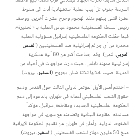
القدس التابعة لحركة الجهاد الإسلامي قرب منصّة لبيع الأطعمة
السريعة جنوب تل أبيب عملية استشهادية أدت الى سقوط
عشرة قتلى بينهم منفذ الهجوم وجرح عشرات آخرين. ووصف
رئيس السلطة الفلسطينية محمود عباس العملية بـ «الحقيرة»،
فيما حمّلت الحكومة الفلسطينية إسرائيل مسؤولية العملية
محذرة من أي جرائم إسرائيلية ضد الفلسطينيين (
القدس
العربي
، لندن). وقد اجتاحت أكثر من 80 آلية عسكرية
إسرائيلية مدينة نابلس، حيث دارت مواجهات في أحياء من
المدينة أصيب خلالها ثلاثة شبان بجروح (
السفير
، بيروت).
– اختتم أمس الأول المؤتمر الدولي الثالث حول القدس ودعم
حقوق الشعب الفلسطيني أعماله في طهران، بالدعوة إلى دعم
الحكومة الفلسطينية الجديدة ومقاطعة إسرائيل، مؤكداً
مساندته المقاومة اللبنانية وتضامنه مع سوريا في مواجهة
الضغوط الدولية. وأعلن في طهران عن تقديم الحكومة الإيرانية
مبلغ 50 مليون دولار للشعب الفلسطيني (
السفير
، بيروت).