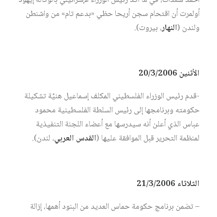
أحمد سعدات، في ما أكد رئيس الوزراء الإسرائيلي بالوكالة إيهود
أولمرت أن اقتحام سجن أريحا حظي «بدعم تام» من واشنطن
ولندن (
النهار
، بيروت).
الأثنين 20/3/2006
-قدم رئيس الوزراء الفلسطيني المكلف إسماعيل هنيَّة تشكيلة
حكومته وبرنامجها إلى رئيس السلطة الفلسطينية محمود
عباس الذي أعلن أنه سيدرسها مع أعضاء اللجنة التنفيذية
لمنظمة التحرير قبل الموافقة عليها (
القدس العربي
، لندن).
الثلاثاء 21/3/2006
– تضمن برنامج حكومة حماس العديد من البنود أهمها، إزالة