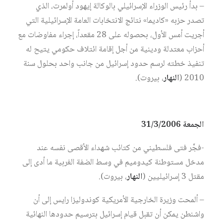
– بدأ رئيس الوزراء الإسرائيلي بالوكالة إيهود أولمرت، الذي
تصدر حزبه «كاديما» نتائج الانتخابات العامة الإسرائيلية التي
أجريت أمس الأول، بحصوله على 28 مقعداً، إجراء مفاوضات مع
أحزاب معتدلة ودينية من أجل إقامة ائتلاف حكومي يتيح له
تنفيذ خطته لرسم حدود إسرائيل من جانب واحد بحلول سنة
2010 (
النهار
، بيروت).
الجمعة 31/3/2006
-فجَّر فتى فلسطيني من كتائب شهداء الأقصى نفسه عند
مدخل مستوطنة كيدوميم في وسط الضفة الغربية ما أدى إلى
مقتل 3 إسرائيليين (
النهار
، بيروت).
– ألمحت وزيرة الخارجية الأمريكية كوندوليزا رايس إلى أن
واشنطن يمكن أن تقبل قيام إسرائيل بترسيم حدودها النهائية