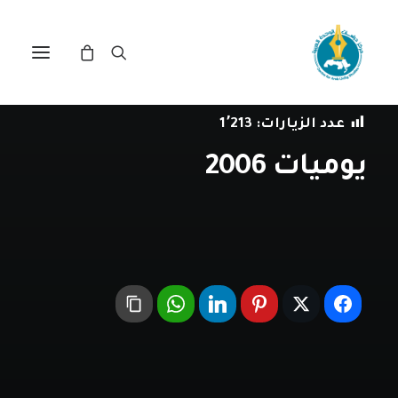
في
الصراع العربي-الإسرائيلي
•
29 أغسطس، 2018
عدد الزيارات:
1٬213
يوميات 2006