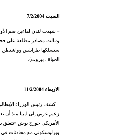
السبت 7/2/2004
– شهدت لندن لقاءين ضم الأول م
وقالت مصادر مطلعة على فحوى
ستسلكها طرابلس وواشنطن في ال
الحياة
، بيروت).
الاربعاء 11/2/2004
– كشف رئيس الوزراء الإيطالي 
زعيم غربي إلى ليبيا منذ أن ت
الأمريكي جورج بوش «تتعلق بتطب
وبرلوسكوني مع محادثات في لن