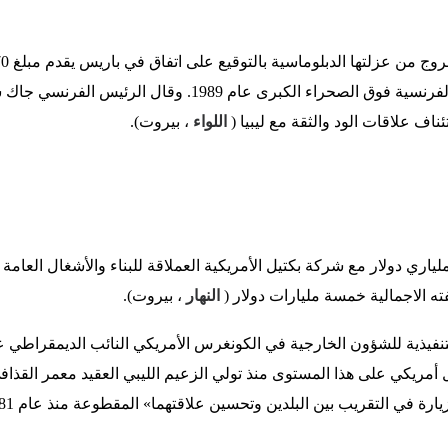
لعائلات ضحايا تفجير الطائرة الفرنسية فوق الصحراء الكبرى عام 9
ناف علاقات الود والثقة مع ليبيا (
اللواء
، بيروت).
وقعت قطر عقداً بقيمة 2.5 ملياري دولار مع شركة بكتيل الأمريكية العملاقة للبناء والأشغال
ته الاجمالية خمسة مليارات دولار (
النهار
، بيروت).
تنفيذية للشؤون الخارجية في الكونغرس الأمريكي النائب الديمقراطي عن 
رة في التقريب بين البلدين وتحسين علاقتهما» المقطوعة منذ عام 1981 (