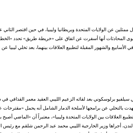
مثلين عن الولايات المتحدة وبريطانيا وليبيا، في حين اقتصر الثاني على
 المحادثات أنها أسفرت عن اتفاق على «خريطة طريق» تحدد «الخطوا
أسابيع والشهور المقبلة لتطبيع العلاقات بينهما، بعد تخلي ليبيا عن ب
سيلفيو برلوسكوني بعد لقائه الزعيم الليبي العقيد معمر القذافي في 
عهدت بالتخلي عن برامجها لأسلحة الدمار الشامل أنه يحمل «مقترحات 
يع العلاقات بين الولايات المتحدة وليبيا»، معتبراً أن «الماضي أصبح بعي
دن، أجراها وزير الخارجية الليبي محمد عبد الرحمن شلقم مع رئيس الو