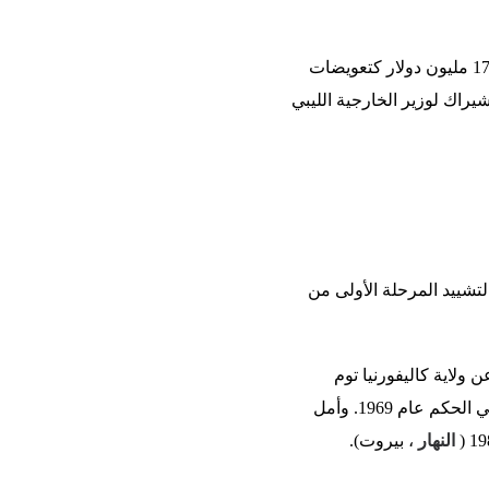
– اتخذت ليبيا خطوة جديدة للخروج من عزلتها الدبلوماسية بالتوقيع على اتفاق في باريس يقدم مبلغ 170 مليون دولار كتعويضات
198. وقال الرئيس الفرنسي جاك شيراك لوزير الخارجية الليبي
 العامة لتشييد المرحلة الأولى من
ولاية كاليفورنيا توم
لانتوس في أول زيارة لمسؤول أمريكي على هذا المستوى منذ تولي الزعيم الليبي العقيد معمر القذافي الحكم عام 1969. وأمل
النهار
، بيروت).