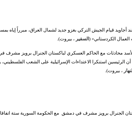
ند أجاويد قيام الجيش التركي بغزو جديد لشمال العراق، مبرراً إياه بمس
لعمال الكردستاني» (
السفير
، بيروت).
أسد محادثات مع الحاكم العسكري لباكستان الجنرال برويز مشرف ف
أن الرئيسين استنكرا الاعتداءات الإسرائيلية على الشعب الفلسطيني، 
نهار
، بيروت).
ان الجنرال برويز مشرف في دمشق مع الحكومة السورية ستة اتفاقات ل