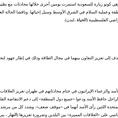
 يوهي كونو زيارة للسعودية استمرت يومين أجرى خلالها محادثات مع نظي
 وعملية السلام في الشرق الأوسط وسبل إحيائها. وناقشا الحالة العر
راضي الفلسطينية (
الحياة
،لندن).
دف إلى تعزيز التعاون بينهما في مجال الطاقة وذلك في إطار جهود لتح
د والزعماء الإيرانيون في ختام محادثاتهم في طهران تعزيز العلاقات «ا
لراحل حافظ الأسد ودعوا «جميع دول المنطقة» إلى دعم الانتفاضة الف
متحدة اللتين رأى الأسد أنهما في «موقف ضعف». وشدد كل من مرشد الج
مي على «العلاقات المميزة» بين البلدين وضرورة تعزيزها (
النهار
، بير