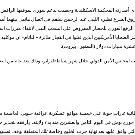
ذي أصدرته المحكمة الاسكتلندية وحظيت بدعم سوري لموقفها الرافض ل
اروق الشرع نظيره الليبي عبد الرحمن شلقم في اتصال هاتفي بينهما أم
الرفع الفوري للحصار المفروض على الشعب الليبي لانتفاء مبررات است
الضحايا الأمريكيين الذين قتلوا في انفجار طائرة «البانام» ان موكليه
شرة مليارات دولار (
السفير
، بيروت).
 لمجلس الأمن الدولي خلال شهر شباط/فبراير، وذلك بعد عام من انتخاب
نية غارات
جوية
على خمسة مواقع عسكرية عراقية جنوبي العاصمة بغ
 جورج بوش في اليوم الثامن والعشرين منذ بدء ولايته،
و
أرفقه بتحذير ج
 التي وافق عليها بعد نهاية حرب الخليج وخاصة تلك المتعلقة بوقف تصنيع