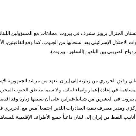
ستان الجنرال برويز مشرف في بيروت محادثات مع المسؤولين اللبنا
وات الاحتلال الإسرائيلي بعد انسحابها من الجنوب، كما وقع اتفاقيتين، ا
زدواج الضريبي بين البلدين (
السفير
، بيروت).
اني رفيق الحريري من زيارته إلى إيران بتعهد من مرشد الجمهورية الإ
ساهمة في إعادة إعمار وانماء لبنان، و لا سيما مناطق الجنوب المحررة،
ي بيروت في العشرين من شباط/فبراير، على أن تسبقها زيارة وفد اقتصا
زي ومدير مصرف تنمية الصادرات اللذين اجتمعا أمس مع الحريري في
يب النفط من إيران إلى لبنان داعياً جميع الأطراف الإقليمية للمساه