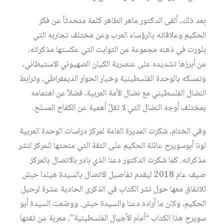
بعد ذلك، ألقى الدكتور ماهر الطاهر كلمة متحدثاً عن فكر
الحكيم وعلاقاته بالرؤساء العرب وعن مختلف تجاربه التي
بلورت في ذهنه مجموعة من الثوابت التي عكستها مذكراته،
من أبرزها تشديده على عنصرية الكيان الصهيوني الاستيطاني،
وتمسكه بالوحدة الفلسطينية وخيار الحوار الديمقراطي، وترابط
النضال الفلسطيني مع نضال الأمة العربية، فضلاً عن اهتمامه
بمختلف أوجه النضال التي لا تقلّ أهمية عن الكفاح المسلح.
وفي الختام، شكرت المديرة العامة لمركز دراسات الوحدة العربية
لونا أبوسويرح عائلة الحكيم على الثقة التي منحتها للمركز لنشر
مذكراته. كما شكرت الدكتور دعنا الذي بادر بالاتصال بالمركز
صيف عام 2018 ليقدم تفاصيل الاتصال بالسيدة هيلدا حبش
للاتفاق معها حول نشر الكتاب في الذكرى الحادية عشرة لرحيل
الحكيم، وكان ما أراده دعنا والسيدة حبش. ووضعت السيدة أبو
سويرح هذا الكتاب “أمام الأجيال الفلسطينية”، معربة عن ثقتها