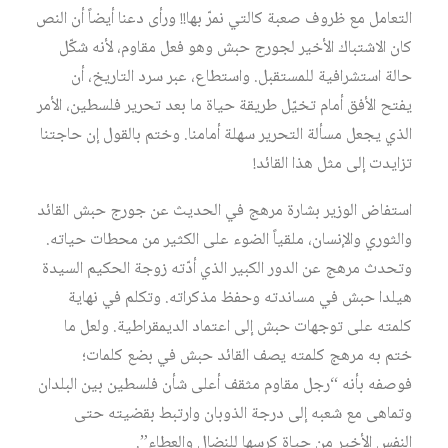
التعامل مع ظروف صعبة كالتي نمرّ بها!! ورأى دعنا أيضاً أن النص
كان الاشتباك الأخير لجورج حبش وهو فعل مقاوم، لأنه شكّل
حالة استشرافية للمستقبل. واستطاع، عبر سرد التاريخ، أن
يفتح الأفق أمام تخيّل طريقة حياة ما بعد تحرير فلسطين، الأمر
الذي يجعل مسألة التحرير سهلة أمامنا. وختم بالقول إن حاجتنا
تزايدت إلى مثل هذا القائد!
استفاض الوزير بشارة مرهج في الحديث عن جورج حبش القائد
والثوري والإنسان، ملقياً الضوء على الكثير من محطات حياته.
وتحدث مرهج عن الدور الكبير الذي أدّته زوجة الحكيم السيدة
هيلدا حبش في مساندته وحفظ مذكراته. وتكلم في نهاية
كلمته على توجهات حبش إلى اعتماد الديمقراطية. ولعل ما
ختم به مرهج كلمته يصف القائد حبش في بضع كلمات؛
فوصفه بأنه “رجل مقاوم مثقف أعلى شأن فلسطين بين البلدان
وتماهى مع شعبه إلى درجة الذوبان وارتبط بقضيته حتى
النفس الأخير من حياة كرسها للنضال والعطاء”.