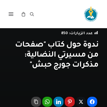
في
ندوات
•
16 يوليو، 2019
عدد الزيارات:
850
ندوة حول كتاب "صفحات
من مسيرتي النضالية:
مذكرات جورج حبش"