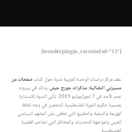
[wonderplugin_carousel id=”13″]
عقد مركز دراسات الوحدة العربية ندوة حول كتاب
صفحات من
مسيرتي النضالية: مذكرات جورج حبش
، وذلك في بيروت
عصر الأحد في 7 تموز/يوليو 2019. تأتي الندوة للاستنارة
بمسيرة حكيم الثورة الفلسطينية للتحصن في وجه ثقافة
الهزيمة والتبعية والتطبيع التي تطغى على المشهد السياسي
العربي ولمواجهة التحديات والمخاطر التي تحاصر القضية
الفلسطينية.