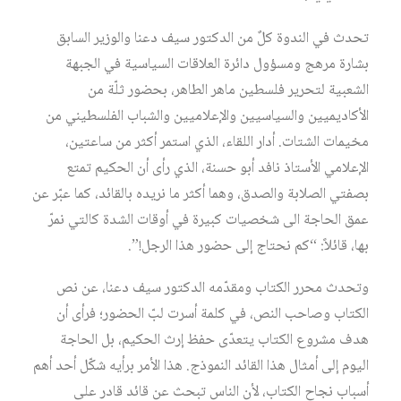
تحدث في الندوة كلٌ من الدكتور سيف دعنا والوزير السابق
بشارة مرهج ومسؤول دائرة العلاقات السياسية في الجبهة
الشعبية لتحرير فلسطين ماهر الطاهر، بحضور ثلّة من
الأكاديميين والسياسيين والإعلاميين والشباب الفلسطيني من
مخيمات الشتات. أدار اللقاء، الذي استمر أكثر من ساعتين،
الإعلامي الأستاذ نافد أبو حسنة، الذي رأى أن الحكيم تمتع
بصفتي الصلابة والصدق، وهما أكثر ما نريده بالقائد، كما عبّر عن
عمق الحاجة الى شخصيات كبيرة في أوقات الشدة كالتي نمرّ
بها، قائلاً: “كم نحتاج إلى حضور هذا الرجل!”.
وتحدث محرر الكتاب ومقدّمه الدكتور سيف دعنا، عن نص
الكتاب وصاحب النص، في كلمة أسرت لبّ الحضور؛ فرأى أن
هدف مشروع الكتاب يتعدّى حفظ إرث الحكيم، بل الحاجة
اليوم إلى أمثال هذا القائد النموذج. هذا الأمر برأيه شكّل أحد أهم
أسباب نجاح الكتاب، لأن الناس تبحث عن قائد قادر على