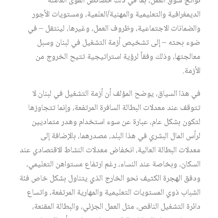
نواتج سوق العمل، بما في ذلك خصائص القوى العاملة
الديمغرافية والتعليمية والمهنية/العلمية، ومستويات الأجور
والضمانات الاجتماعية، وظروف العمل، وغيرها، لينتقل – في
ضوء بحثه – إلى تشخيص أزمة التشغيل في لبنان وسبل
معالجتها، وذلك وفقاً لرؤية استراتيجية تتيح الخروج من
الأزمة.
في هذا السياق، يوضح المؤلف أن أزمة التشغيل في لبنان لا
تتوقف عند معدلات البطالة السافرة المرتفعة، وإنما تتجاوزها
لتكون بشكل عام، عبارة عن سوء استخدام وهدر متماديين
لرأس المال البشري في هذا البلد، مصدرهما، بالإضافة إلى
معدلات البطالة العالية، انخفاض معدلات النشاط الاقتصادي عند
السكان، وبخاصة عند النساء، رغم ارتفاع مستواهن التعليمي،
ودفق الهجرة الكثيف نحو الخارج الذي يتناول بشكل خاص فئة
الشباب ذوي المستويات التعليمية والمهارية المرتفعة، واتساع
دائرة التشغيل الناقص، مثل العمل الجزئي، والبطالة المقنعة،