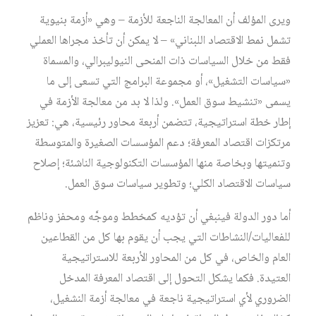
ويرى المؤلف أن المعالجة الناجعة للأزمة – وهي «أزمة بنيوية
تشمل نمط الاقتصاد اللبناني» – لا يمكن أن تأخذ مجراها العملي
فقط من خلال السياسات ذات المنحى النيوليبرالي، والمسماة
«سياسات التشغيل»، أو مجموعة البرامج التي تسعى إلى ما
يسمى «تنشيط سوق العمل». ولذا لا بد من معالجة الأزمة في
إطار خطة استراتيجية، تتضمن أربعة محاور رئيسية، هي: تعزيز
مرتكزات اقتصاد المعرفة؛ دعم المؤسسات الصغيرة والمتوسطة
وتنميتها وبخاصة منها المؤسسات التكنولوجية الناشئة؛ إصلاح
سياسات الاقتصاد الكلي؛ وتطوير سياسات سوق العمل.
أما دور الدولة فينبغي أن تؤديه كمخطط وموجَّه ومحفز وناظم
للفعاليات/النشاطات التي يجب أن يقوم بها كل من القطاعين
العام والخاص، في كل من المحاور الأربعة للاستراتيجية
العتيدة. فكما يشكل التحول إلى اقتصاد المعرفة المدخل
الضروري لأي استراتيجية ناجعة في معالجة أزمة النشغيل،