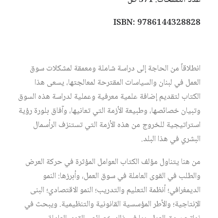
عدد الصفحات: 371 ص
ISBN: 9786144328828
انطلاقاً من الحاجة إلى دراسة شاملة ومعمقة لمشكلات سوق
العمل في لبنان والسياسات المقترحة لمعالجتها، يسعى هذا
الكتاب لتقديم إضافة علمية معرفية وعملية لدراسة هذه السوق
وتبيان خصائصها، وطبيعة الأزمة التي تعانيها، وآفاق بلورة رؤية
استراتيجية للخروج من هذه الأزمة التي تستنزف الرأسمال
البشري في هذا البلد.
من هنا يتناول مؤلف الكتاب العوامل المؤثرة في حركة العرض
والطلب في القوى العاملة في سوق العمل، وأبرزها: النمو
الديمغرافي؛ أنظمة التعليم والتدريب؛ النمو الاقتصادي؛ البنى
الإنتاجية؛ والأطر المؤسسية القانونية والتنظيمية. ويبحث في