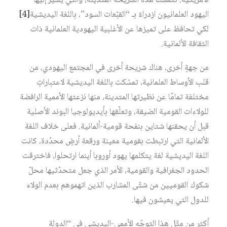
الأمريكية. تتمسك هذه الشريحة المتدينة، والتي يشير إليها
اليهود العلمانيون ازدراءً بـ “القبّعات السود”، باللغة اليديشية
[4]
لكي تحافظ على تميزها عن الأغلبية اليهودية العلمانية ذات
الثقافة الألمانية.
من جهةٍ أخرى، هناك شريحة أخرى في المجتمع اليهودي، من
قلب الأوساط العلمانية، تمسّكت باللغة اليديشية لاعتباراتٍ
مختلفة تمامًا عن نظيرتها المتدينة، منها نزعتها الأممية الرافضة
للولاءات القومية الضيقة، وتعلّقها بأيديولوجيا البوند الأصلية
قبل أن يحقنها شتاين بنفحة قومية-ألمانية. فعلى خلاف اللغة
الألمانية التي ارتبطت بقومية معينة ورقعة أرضٍ محدّدة، كانت
اللغة اليديشية لغة يتكلمها يهود أوروبا أينما ارتحلوا، فاخترقت
الحدود الجغرافية والقومية، الأمر الذي جعل متحدّثيها محلّ
شكوك القوميين من شتّى المشارب الذين اتهموهم بعدم الولاء
للدول التي يعيشون فيها.
أكثر من مثّل هذا التوجّه الأممي-اليديشي في “الدولة