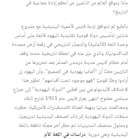
ماذا يتوقع العالم من الناجين من أعظم إبادة جماعية في
التاريخ؟
بالطبع لم تتوافق نزعة فايس الأممية-اليديشية مع مشروع
شتاين لتأسيس دولة قومية تقليدية لليهود قائمة على أساس
وحدة اللغة (الألمانية) والتجذّر التاريخي في رقعة أرض محددة
(ساكسونيا)، والذي عبّر عنه في لحظة تاريخية عندما وقف
أمام حطام كنيس مدينة درسدن المدمّر بعد تحريرها من
النازيين معلنًا أن “ألمانيا يهودية في الصميم”، وأن اليهود إن
أرادوا وطنًا قوميًا “فهو موجود تحت أقدامهم”. تطوّر هذا
الاختلاف الأيديولوجي بين قطبَي “الدولة اليهودية” إلى صراعٍ
سياسي مفتوح انتهى بفرار فايس عام 1951 خارج البلاد
ومحاكمته غيابيًا بتهمة العمالة للاستخبارات الأمريكية. حظرت
سلطات الدولة اليهودية إثر ذلك الصحف اليديشية تدريجيًا،
وبحلول منتصف الستينيات تم حظر آخر مجلّة ناطقة باللغة
اليديشية وهي دورية
دراسات في اللغة الأم
.