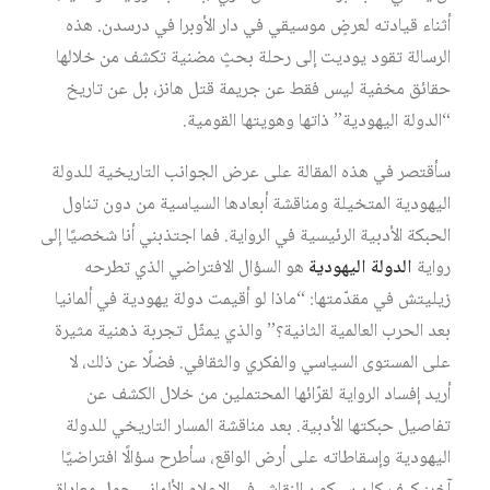
أثناء قيادته لعرضٍ موسيقي في دار الأوبرا في درسدن. هذه
الرسالة تقود يوديت إلى رحلة بحثٍ مضنية تكشف من خلالها
حقائق مخفية ليس فقط عن جريمة قتل هانز، بل عن تاريخ
“الدولة اليهودية” ذاتها وهويتها القومية.
سأقتصر في هذه المقالة على عرض الجوانب التاريخية للدولة
اليهودية المتخيلة ومناقشة أبعادها السياسية من دون تناول
الحبكة الأدبية الرئيسية في الرواية. فما اجتذبني أنا شخصيًا إلى
رواية
الدولة اليهودية
هو السؤال الافتراضي الذي تطرحه
زيليتش في مقدّمتها: “ماذا لو أقيمت دولة يهودية في ألمانيا
بعد الحرب العالمية الثانية؟” والذي يمثّل تجربة ذهنية مثيرة
على المستوى السياسي والفكري والثقافي. فضلًا عن ذلك، لا
أريد إفساد الرواية لقرّائها المحتملين من خلال الكشف عن
تفاصيل حبكتها الأدبية. بعد مناقشة المسار التاريخي للدولة
اليهودية وإسقاطاته على أرض الواقع، سأطرح سؤالًا افتراضيًا