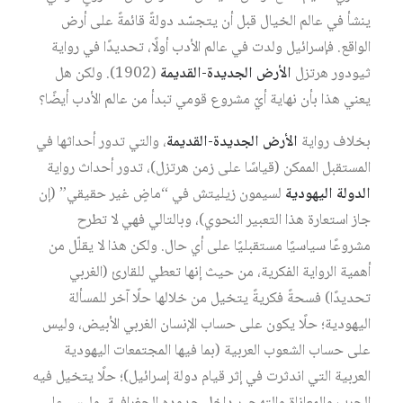
ينشأ في عالم الخيال قبل أن يتجسّد دولةً قائمةً على أرض
الواقع. فإسرائيل ولدت في عالم الأدب أولًا، تحديدًا في رواية
ثيودور هرتزل
الأرض الجديدة-القديمة
(1902). ولكن هل
يعني هذا بأن نهاية أيّ مشروع قومي تبدأ من عالم الأدب أيضًا؟
بخلاف رواية
الأرض الجديدة-القديمة
، والتي تدور أحداثها في
المستقبل الممكن (قياسًا على زمن هرتزل)، تدور أحداث رواية
الدولة اليهودية
لسيمون زيليتش في “ماضٍ غير حقيقي” (إن
جاز استعارة هذا التعبير النحوي)، وبالتالي فهي لا تطرح
مشروعًا سياسيًا مستقبليًا على أي حال. ولكن هذا لا يقلّل من
أهمية الرواية الفكرية، من حيث إنها تعطي للقارئ (الغربي
تحديدًا) فسحةً فكريةً يتخيل من خلالها حلًا آخر للمسألة
اليهودية؛ حلًا يكون على حساب الإنسان الغربي الأبيض، وليس
على حساب الشعوب العربية (بما فيها المجتمعات اليهودية
العربية التي اندثرت في إثر قيام دولة إسرائيل)؛ حلًا يتخيل فيه