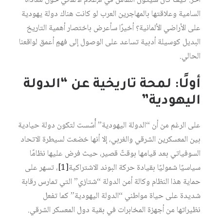
آخر: كيف كان سيكون النقاش في الإعلام الألماني حول معاداة
السامية وعلاقتها بالمهاجرين العرب لو كانت هناك دولة يهودية
على الأراضي الألمانية؟ أخيرًا سأعرض باختصار أهمية التاريخ
البديل كوسيلة أدبية تساعد على الوصول إلى فهمٍ أعمق لواقعنا
الحالي.
أولًا: لمحة تاريخية عن “الدولة
اليهودية”
على الرغم من أن “الدولة اليهودية” أُسّست لتكون دولة حيادية
بين المعسكرين الشرقي والغربي، إلا أنها خضعت لسيطرة الاتحاد
السوفياتي بعد قيامها بوقتً قصير، حيث فرض عليها نظامًا
سياسيًا شموليًا بقيادة حركة البوند الاشتراكية
[1]
، تسهر على
حماية هذا النظام وكالة أمن الدولة “شتازي” التي تمارس رقابة
شديدة على حياة مواطني “الدولة اليهودية” كما تفعل
نظيراتها من أجهزة المخابرات في بقية دول المعسكر الشرقي.