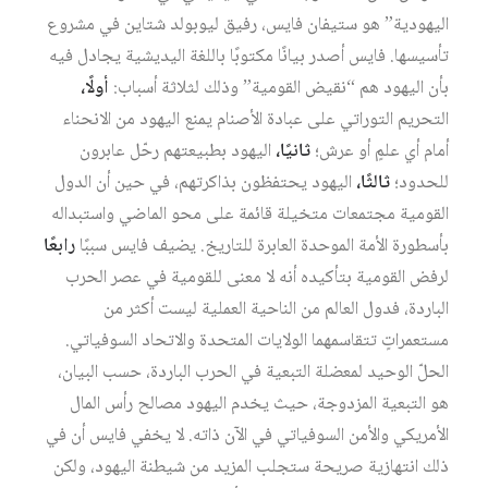
اليهودية” هو ستيفان فايس، رفيق ليوبولد شتاين في مشروع
تأسيسها. فايس أصدر بيانًا مكتوبًا باللغة اليديشية يجادل فيه
بأن اليهود هم “نقيض القومية” وذلك لثلاثة أسباب:
أولًا،
التحريم التوراتي على عبادة الأصنام يمنع اليهود من الانحناء
أمام أي علمٍ أو عرش؛
ثانيًا،
اليهود بطبيعتهم رحّل عابرون
للحدود؛
ثالثًا،
اليهود يحتفظون بذاكرتهم، في حين أن الدول
القومية مجتمعات متخيلة قائمة على محو الماضي واستبداله
بأسطورة الأمة الموحدة العابرة للتاريخ. يضيف فايس سببًا
رابعًا
لرفض القومية بتأكيده أنه لا معنى للقومية في عصر الحرب
الباردة، فدول العالم من الناحية العملية ليست أكثر من
مستعمراتٍ تتقاسمهما الولايات المتحدة والاتحاد السوفياتي.
الحلّ الوحيد لمعضلة التبعية في الحرب الباردة، حسب البيان،
هو التبعية المزدوجة، حيث يخدم اليهود مصالح رأس المال
الأمريكي والأمن السوفياتي في الآن ذاته. لا يخفي فايس أن في
ذلك انتهازية صريحة ستجلب المزيد من شيطنة اليهود، ولكن