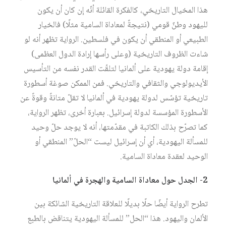
هذا المخيال التاريخي، كالفكرة القائلة أنّه إن كان أن يكون
لليهود وطنٌ قومي (نتيجةً لمعاداة السامية مثلًا) فالخيار
الطبيعي أو المنطقي أن يكون في فلسطين. الرواية تظهر أنه لو
شاءت الظروف التاريخية (وعلى رأسها إرادة الدول العظمى)
إقامة دولة يهودية على ألمانيا لتلقّت القدر نفسه من التأسيس
الأيديولوجي والثقافي والتاريخي. فمن الممكن صوغة أسطورة
تاريخية تؤسّس لدولة يهودية في ألمانيا لا تقلّ متانةً وقوةً عن
الأسطورة المؤسسة لدولة إسرائيل. بعبارة أخرى، تظهر الرواية،
كما تصرّح بذلك الكاتبة في مقدّمتها، أنه لا يوجد حلّ وحيد
للمسألة اليهودية، أي أن إسرائيل ليست “الحلّ” المنطقي أو
الوحيد لعقدة معاداة السامية.
2- الجدل حول معاداة السامية والهجرة في ألمانيا
تطرح الرواية أيضًا حلًا بديلًا للعلاقة التاريخية الشائكة بين
الألمان واليهود. هذا “الحل” للمسألة اليهودية يتناقض بالطبع