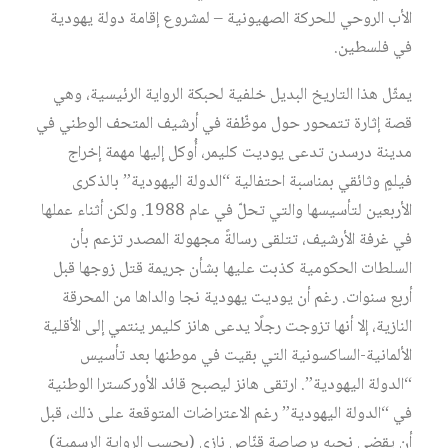
الأب الروحي للحركة الصهيونية – لمشروع إقامة دولة يهودية
في فلسطين.
يمثّل هذا التاريخ البديل خلفية لحبكة الرواية الرئيسية، وهي
قصة إثارة تتمحور حول موظّفة في أرشيف المتحف الوطني في
مدينة درسدن تدعى يوديت كليمر، أُوكل إليها مهمة إخراج
فيلمٍ وثائقي بمناسبة احتفالية “الدولة اليهودية” بالذكرى
الأربعين لتأسيسها والتي تحلّ في عام 1988. ولكن أثناء عملها
في غرفة الأرشيف، تتلقى رسالةً مجهولة المصدر تزعم بأن
السلطات الحكومية كذبت عليها بشأن جريمة قتل زوجها قبل
أربع سنوات. رغم أن يوديت يهودية نجا والداها من المحرقة
النازية، إلا أنها تزوجت رجلًا يدعى هانز كليمر ينتمي إلى الأقلية
الألمانية-الساكسونية التي بقيت في موطنها بعد تأسيس
“الدولة اليهودية”. ارتقى هانز ليصبح قائد الأوركسترا الوطنية
في “الدولة اليهودية” رغم الاعتراضات المتوقعة على ذلك، قبل
أن يقضي نحبه برصاصة قنّاص نازي (بحسب الرواية الرسمية)