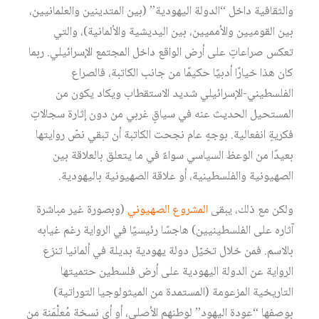
والثقافية داخل “الدولة اليهودية” (بين المتدينين والعلمانيين،
بين القوميين والأمميين، بين اليديشية والألمانية)، والتي
تعكس صراعاتٍ على أرض الواقع داخل المجتمع الإسرائيلي. ربما
كان هذا خيارًا أدبيًا حكيمًا من جانب الكاتبة، فالصراع
الفلسطيني-الإسرائيلي شديد الاستقطاب ويكاد يكون من
المستحيل الحديث عنه في سياقٍ غربي من دون إثارة سجالاتٍ
فكريةٍ انفعالية. بوجهٍ عام نجحت الكاتبة أن تبقي نصّ روايتها
بعيدًا من الوعظ السياسي سواءٌ في ما يتعلق بالعلاقة بين
الصهيونية والفلسطينية، أو علاقة الصهيونية باليهودية.
ولكن مع ذلك، يبقى
المشروع الصهيوني
(وبصورة غير مباشرة
آثاره على الفلسطينيين) هاجسًا رئيسيًا في الرواية رغم غيابه
بالاسم. فمن خلال تخيّل دولة يهودية بديلة في ألمانيا تنزع
الرواية عن الدولة اليهودية على أرض فلسطين حتميتها
التاريخية المزعومة (المستمدة من الميثولوجيا التوراتية)
بوصفها “عودة اليهود” لوطنهم الأصلي، أو أي نسخة مُعلْمَنة من