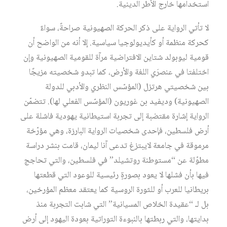
استخدامها خارج الأطر الدينية.
لا تأتي الرواية على ذكر الحركة الصهيونية صراحةً، سواءٌ
كحركة منظمة أو كأيديولوجيا سياسية. إلا أنه من الواضح أن
قومية ليوبولد شتاين الافتراضية مرآة للقومية الصهيونية وإن
اختلفتا في عنصرَي اللغة والأرض، كما تبدو شخصيته مزيجًا
بين شخصيتي هرتزل (المؤسّس النظري والأدبي للدولة
الصهيونية) وديفيد بن غوريون (المؤسّس الفعلي لها). تتضمّن
الرواية إشارة مقتضبة إلى تجربة استيطانية يهودية فاشلة على
أرض فلسطين، فإحدى شخصيات الرواية البارزة، وهي مؤرّخة
مرموقة في جامعة لايبتزغ تدعى آنا ليمان، قامت بنشر دراسة
مطوّلة عن “مستوطنة روتشيلد” في فلسطين، والتي تحاجج
فيها بأن فشلها لا يعود بصورةٍ رئيسية للوعود التي قطعتها
بريطانيا للعرب أو للثورة الروسية كما يعتقد معظم المؤرخين،
بل لـ “عقيدة الخلاص المسيانية” التي شابت التجربة منذ
بدايتها، والتي ربطتها بالنبوءة التوراتية بعودة اليهود إلى أرض