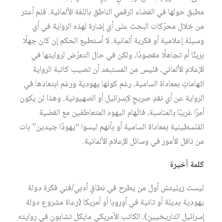
مطبق حولها في الفضاء الرقمي الناطق باللغة الألمانية. فلم أعثر
من خلال محرّكات البحث على أي إشارة لهذه الرواية في أي
وسيلة إعلامية أو فكرية ألمانية. لا أستطيع الحكم إن كان جهلًا
بريئًا أم تجاهلًا مقصودًا، ولكن في حال التعرّض لروايتها في
الإعلام الألماني، فليس من المستبعد أن تصيب كاتبة الرواية
اتهاماتٍ بمعاداة السامية، رغم كونها يهودية ورغم ابتعادها في
الرواية عن أي نقدٍ صريحٍ لإسرائيل أو الصهيونية. وهذا لن يكون
أمرًا غريبًا بالمناسبة، فاتّهام اليهود المتعاطفين مع القضية
الفلسطينية بمعاداة السامية أو بأنهم ليسوا “يهودًا جيدين” بات
من نافل الأمور في وسائل الإعلام الألمانية.
كلمة أخيرة
ليست زيليتش أول من يطرح في نطاقٍ أدبي/فني فكرة دولة
يهودية بديلة أو ثانية في أوروبا أو أمريكا (رعاة مشروع دولة
إسرائيل التاريخيين). الكاتب الأمريكي مايكل تشابون في روايته