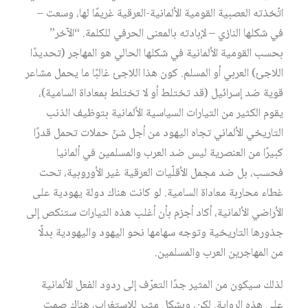
اتّخذته العصبية القومية الألمانية-العرقية غريمًا لها، وسعت –
في شكلها النازي – لإبادته بالمعنى الحرفي للكلمة. “الآخر”
بحسب القومية الألمانية في شكلها الحالي هو المهاجر (تحديدًا
اللاجئ) العربي أو المسلم. كون هذا اللاجئ غالبًا ما يحمل مشاعر
قوية ضد إسرائيل (قد تختلط أو لا تختلط بمعاداة السامية)،
يقوم الكثير من التيارات السياسية الألمانية بتوظيف الذنب
التاريخي الألماني تجاه اليهود من أجل شنّ حملات تحمل قدرًا
كبيرًا من العنصرية ليس ضد العرب والمسلمين في ألمانيا
فحسب، بل ضد مجمل الأقلّيات العرقية غير الأوروبية، تحت
غطاء محاربة معاداة السامية. لو كانت هناك دولة يهودية على
الأراضي الألمانية، أكاد أجزم بأن أغلب هذه التيارات ستنكص إلى
جذورها التاريخية وتوجه سهامها نحو اليهود واليهودية بدلًا
من المهاجرين العرب والمسلمين.
لذلك سيكون من المثير جدًا التعرّف إلى ردود الفعل الألمانية
على هذه الرواية. لكن، وبشكلٍ مثيرٍ للاستغراب، هناك صمت