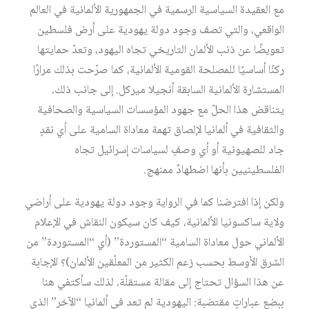
مع العقيدة السياسية الرسمية في الجمهورية الألمانية في العالم
الواقعي، والتي تصف وجود دولة يهودية على أرض فلسطين
تعويضًا عن ذنب الألمان التاريخي تجاه اليهود، وتعدّ حمايتها
ركنًا أساسيًا للمصلحة القومية الألمانية، كما صرّحت بذلك مرارًا
المستشارة الألمانية السابقة أنجيلا ميركل. إلى جانب ذلك،
يتناقض هذا الحلّ مع جهود المؤسسات السياسية والصحافية
والثقافية في ألمانيا لإلصاق تهمة معاداة السامية على أي نقدٍ
جاد للصهيونية أو أي وصفٍ لسياسات إسرائيل تجاه
الفلسطينيين بأنها اضطهادٌ ممنهج.
ولكن إذا افترضنا كما في الرواية وجود دولة يهودية على أراضي
ولاية ساكسونيا الألمانية، كيف كان سيكون النقاش في الإعلام
الألماني حول معاداة السامية “المستوردة” (أي “المستوردة” من
الشرق الأوسط بحسب زعم الكثير من المعلّقين الألمان)؟ الإجابة
عن هذا السؤال تحتاج إلى مقالة مستقلّة، لذلك سأكتفي هنا
ببضع عباراتٍ مقتضبة: اليهودية لم تعد في ألمانيا “الآخر” الذي