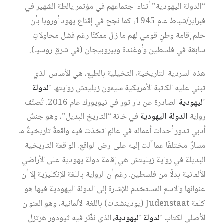
“الدولة اليهودية” أثناء اجتماعهم في مؤتمر يالطة الشهير في
فبراير/شباط عام 1945، كما نجح في إقناع يهود أوروبا بأن
حلم إقامة وطنٍ قومي لهم ما زال ممكنًا رغم فشل محاولاتٍ
سابقة في فلسطين وأوغندة وبيروبيجان (في شرق روسيا).
هذه السردية التاريخية، التخيلية بالطبع، هي الأساس الذي
تبني عليه الكاتبة الأمريكية سيمون زيليتش روايتها
الدولة
اليهودية
الصادرة عن دار تور في نيويورك عام 2016. تُصنّف
رواية
الدولة اليهودية
في خانة “التاريخ البديل”، وهو جنسٌ
أدبي تدور أحداث أعماله في عالمٍ اتخذت فيه واقعةٌ تاريخيةٌ ما
مسارًا مختلفًا عما آلت إليه على أرض الواقع. الواقعة التاريخية
البديلة في رواية زيليتش هي إقامة دولة يهودية على الأراضي
الألمانية بدلًا من فلسطين. رغم أن الرواية باللغة الإنكليزية إلا أن
عنوانها والاسم المستخدم للإشارة إلى الدولة اليهودية فيها هو
كلمة Judenstaat (يودينشتات) باللغة الألمانية، وهو العنوان
الأصلي لكتاب
الدولة اليهودية،
الذي نظّر فيه ثيودور هرتزل –