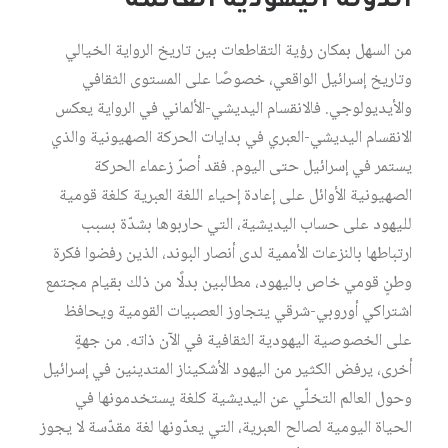
الدولة اليهودية القائمة
من السهل بمكان رؤية التقاطعات بين تاريخ الرواية الخيالي
وتاريخ إسرائيل الواقعي، خصوصًا على المستوى الثقافي
والأيديولوجي. فالانقسام اليديشي-الألماني في الرواية يعكس
الانقسام اليديشي-العبري في بدايات الحركة الصهيونية والذي
يستمر في إسرائيل حتى اليوم. فقد أصرّ زعماء الحركة
الصهيونية الأوائل على إعادة إحياء اللغة العبرية كلغة قومية
لليهود على حساب اليديشية، التي حاربوها بشدّة بسبب
ارتباطها بالنزعات الأممية لدى أنصار البوند، الذين رفضوا فكرة
وطنٍ قومي خاص باليهود، مطالبين بدلًا من ذلك بقيام مجتمع
اشتراكي أوروبي-شرقي يتجاوز العصبيات القومية ويحافظ
على الخصوصية اليهودية الثقافية في الآن ذاته. من جهةٍ
أخرى، يرفض الكثير من اليهود الأشكيناز المتدينين في إسرائيل
وحول العالم التخلّي عن اليديشية كلغة يستخدمونها في
الحياة اليومية لصالح العبرية، التي يعدّونها لغة مقدّسة لا يجوز