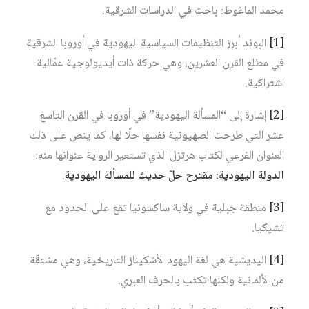
محمد الماغوط: باحث في الدراسات الشرقية.
[1]
البوند أبرز التنظيمات السياسية اليهودية في أوروبا الشرقية
في مطلع القرن العشرين، وهي حركة ذات أيديولوجية عمّالية-
اشتراكية.
[2]
إشارة إلى “المسألة اليهودية” في أوروبا في القرن التاسع
عشر التي طرحت الصهيونية نفسها حلًا لها، كما ينص على ذلك
العنوان الفرعي لكتاب هرتزل الذي تستعير الرواية عنوانها منه:
الدولة اليهودية: مقترح حلّ حديث للمسألة اليهودية
.
[3]
منطقة جبلية في ولاية ساكسونيا تقع على الحدود مع
تشيكيا.
[4]
اليديشية هي لغة اليهود الأشكيناز التاريخية، وهي مشتقّة
من الألمانية ولكنها تكتب بالحرف العبري.