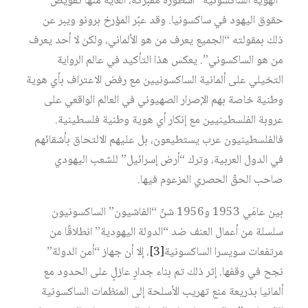
“الهوية الساكسونية” أسطورة مفبركة، الغاية منها تقويض
حقوق اليهود في ساكسونيا. وقد عبّر المؤرخ برونو ويبر عن
ذلك بمقولته “الجميع يعرف من هو الألماني، ولكن لا أحد يعرف
من هو الساكسوني”. يعكس هذا التأكيد في عالم الرواية
التخيلي على ألمانية الساكسونيين مع رفض الاعتراف بأي هوية
وطنية خاصة بهم الإصرار الصهيوني في العالم الواقعي على
عروبة الفلسطينيين مع إنكار أي هوية وطنية فلسطينية.
فالفلسطينيون عرب يستطيعون، بل عليهم الالتحاق بأشقائهم
في الدول العربية، وترك “أرض إسرائيل” للشعب اليهودي
صاحب الحقّ الحصري المزعوم فيها.
بين عامَي 1953 و1956 شنّ “الفاشيون” الساكسونيون
سلسلة من أعمال العنف ضد “الدولة اليهودية” انطلاقًا من
مرتفعات سويسرا الساكسونية
[3]
، إلا أن جهاز “أمن الدولة”
نجح في وقفها. إثر ذلك تم بناء جدارٍ عازلٍ على الحدود مع
ألمانيا بذريعة منع تهريب الأسلحة إلى المنظمات الساكسونية