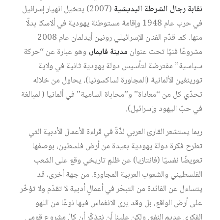
نقابة رجال الشرطة اليديشية
(2007) يتخيل انهيار إسرائيل
في حرب عام 1948 وإقامة مستوطنة يهودية في ألاسكا بدلًا
منها. كما قدّم الفنان الإسرائيلي رونين أيدلمان عام 2008
مشروعًا فنيًا تحت عنوان
مدينة فايمار،
وهو عبارة عن “حركة
سياسية” مفترضة لتأسيس دولة يهودية ثانية في ولاية
تورينغين الألمانية (المجاورة لساكسونيا)، يحاول من خلاله
تحدّي كل من “معاداة” و”محاباة السامية” في ألمانيا (المبالغة
في حبّ اليهود وإسرائيل).
ربما يستشعر القارئ العربي لذّةً في قراءة الأعمال الأدبية التي
تطرح فكرة دولة يهودية بعيدة من أرض فلسطين، بوصفها
تعويضًا نفسيًا (فانتازيا) عن ظلمٍ تاريخي وقع على الشعب
الفلسطيني والشعوب العربية المجاورة. من جهة أخرى، قد
يتساءل عن الفائدة من التبحّر في أعمالٍ أدبية لا تقدّم ولا تؤخّر
على أرض الواقع، بل وقد يرى الانغماس فيها نوعًا من اللهو
الفكري عديم النفع. ولكن علينا أن نتذكّر أن كلّ مشروعٍ قومي