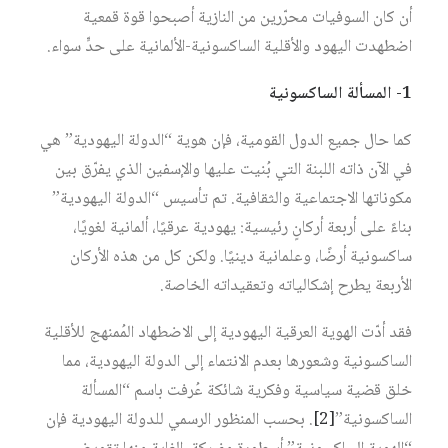
أن كان السوفيات محرّرين من النازية أصبحوا قوة قمعية
اضطهدت اليهود والأقلية الساكسونية-الألمانية على حدٍّ سواء.
1- المسألة الساكسونية
كما حال جميع الدول القومية، فإن هوية “الدولة اليهودية” هي
في الآن ذاته اللبنة التي بُنيت عليها والإسفين الذي يفرّق بين
مكوناتها الاجتماعية والثقافية. تم تأسيس “الدولة اليهودية”
بناءً على أربعة أركانٍ رئيسية: يهودية عرقيًا، ألمانية لغويًا،
ساكسونية أرضًا، وعلمانية دينيًا. ولكن كل من هذه الأركان
الأربعة يطرح إشكالياته وتعقيداته الخاصة.
فقد أدّت الهوية العرقية اليهودية إلى الاضطهاد المُمنهج للأقلية
الساكسونية وشعورها بعدم الانتماء إلى الدولة اليهودية، مما
خلق قضية سياسية وفكرية شائكة عُرفت باسم “المسألة
الساكسونية”
[2]
. بحسب المنظور الرسمي للدولة اليهودية فإن