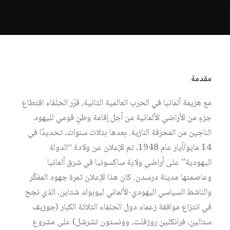
مقدمة
مع هزيمة ألمانيا في الحرب العالمية الثانية، قرّر الحلفاء اقتطاع
جزءٍ من الأراضي الألمانية من أجل إقامة وطنٍ قومي لليهود
الناجين من المحرقة النازية. بعدها بثلاث سنوات، تحديدًا في
14 مايو/أيار عام 1948، تم الإعلان عن ولادة “الدولة
اليهودية” على أراضي ولاية ساكسونيا في شرق ألمانيا
وعاصمتها مدينة درسدن. كان هذا الإعلان ثمرة جهود المفكّر
والناشط السياسي اليهودي-الألماني ليوبولد شتاين، الذي نجح
في انتزاع موافقة زعماء دول الحلفاء الثلاثة الكبار (جوزيف
ستالين، فرانكلين روزفلت، وونستون تشرشل) على مشروع