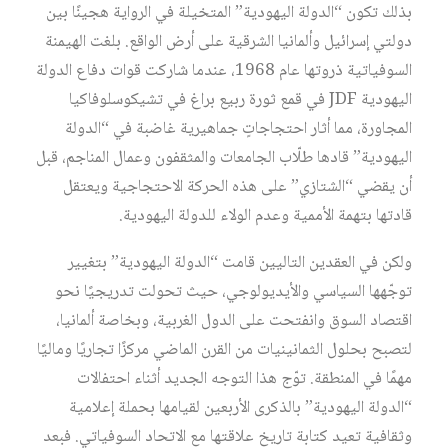
بذلك تكون “الدولة اليهودية” المتخيلة في الرواية هجينًا بين
دولتي إسرائيل وألمانيا الشرقية على أرض الواقع. بلغت الهيمنة
السوفياتية ذروتها عام 1968، عندما شاركت قوات دفاع الدولة
اليهودية JDF في قمع ثورة ربيع براغ في تشيكوسلوفاكيا
المجاورة، مما أثار احتجاجاتٍ جماهيرية غاضبة في “الدولة
اليهودية” قادها طلّاب الجامعات والمثقفون وعمال المناجم، قبل
أن يقضي “الشتازي” على هذه الحركة الاحتجاجية ويعتقل
قادتها بتهمة الأممية وعدم الولاء للدولة اليهودية.
ولكن في العقدين التاليين قامت “الدولة اليهودية” بتغيير
توجّهها السياسي والأيديولوجي، حيث تحولت تدريجيًا نحو
اقتصاد السوق وانفتحت على الدول الغربية، وبخاصة ألمانيا،
لتصبح بحلول الثمانينيات من القرن الماضي مركزًا تجاريًا وماليًا
مهمًا في المنطقة. توّج هذا التوجه الجديد أثناء احتفالات
“الدولة اليهودية” بالذكرى الأربعين لقيامها بحملة إعلامية
وثقافية تعيد كتابة تاريخ علاقتها مع الاتحاد السوفياتي. فبعد