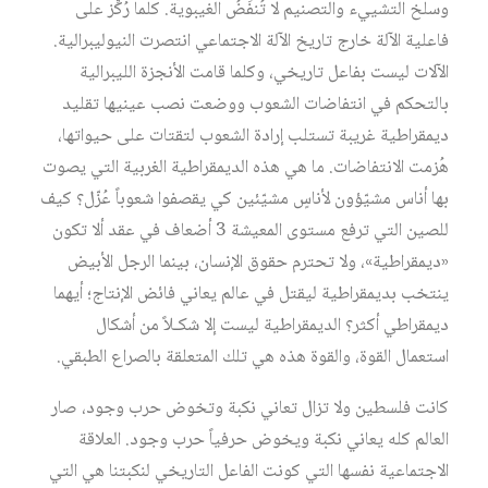
وسلخ التشييء والتصنيم لا تُنفَضُ الغيبوية. كلما رُكِّز على
فاعلية الآلة خارج تاريخ الآلة الاجتماعي انتصرت النيوليبرالية.
الآلات ليست بفاعل تاريخي، وكلما قامت الأنجزة الليبرالية
بالتحكم في انتفاضات الشعوب ووضعت نصب عينيها تقليد
ديمقراطية غريبة تستلب إرادة الشعوب لتقتات على حيواتها،
هُزمت الانتفاضات. ما هي هذه الديمقراطية الغربية التي يصوت
بها أناس مشيّؤون لأناسٍ مشيّئين كي يقصفوا شعوباً عُزّل؟ كيف
للصين التي ترفع مستوى المعيشة 3 أضعاف في عقد ألا تكون
«ديمقراطية»، ولا تحترم حقوق الإنسان، بينما الرجل الأبيض
ينتخب بديمقراطية ليقتل في عالم يعاني فائض الإنتاج؛ أيهما
ديمقراطي أكثر؟ الديمقراطية ليست إلا شكـلاً من أشكال
استعمال القوة، والقوة هذه هي تلك المتعلقة بالصراع الطبقي.
كانت فلسطين ولا تزال تعاني نكبة وتخوض حرب وجود، صار
العالم كله يعاني نكبة ويخوض حرفياً حرب وجود. العلاقة
الاجتماعية نفسها التي كونت الفاعل التاريخي لنكبتنا هي التي