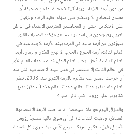
2020، مضت أكثر المراحل ثباتاً في تاريخ الرأسمالية الحديثة
من دون أزمة. الأزمة دورية آتية لا محالة. ما من صحيفة أو
مصدر اقتصادي إلا ويتكلم على انتهاء حقبة الرخاء والإقبال
على الانتكاس، حتى إن المحاسبين المثريين الأغنياء في الوطن
العربي يتبجحون في استشراف ما هو مؤكد؛ كبصارات القرى
يتبوّقون عن أزمة مالية في الغرب بينما الأزمة الاجتماعية في
العالم الثالث، أزمة الجوع والحرب، لا تبرح المكان والزمان. أزمة
العالم الثالث لا تُحل برخاء العالم الأول، فما مساعدات العالم الأول
في العالم الثالث إلا استثمار في هدر البيئة الاجتماعية. لكن منذ
أن خرجت الصين غير متأثرة بالأزمة الكبرى سنة 2008، تغيَّر
العالم ولم تتغير عملة العالم، وعملة العالم هذه (الدولار) تقبع
ككابوس على رؤوس كثرٍ، فإلى متى؟
والسؤال اليوم هو ماذا سيحصل إذا ما حلت الأزمة الاقتصادية
المنتظرة وذهبت الفقاعات؟ إلى أي سوق مالية ستلجأ رؤوس
الأموال، فهل ستكون أمريكا المرجع الآمن مرة أخرى؟ كل الأسئلة