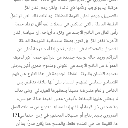
مركبة أيديولوجياً وكأنها ذي فائدة. ولكن رغم إفقار الكل
بالتسييل، ورغم تدني القيمة المضافة، وبالذات تلك التي ترسُمِلُ
الطبقة العاملة والتي تنعكس في معدلات نمو أقل، تزداد حصة
رأس المال من الناتج الاجتماعي وتزداد أرباحه. إن سياسة إفقار
الآخر لا تفقر الكل بل تثري بصفة استثنائية الشريحة المالكة
للأصول والمتحكمة في الموارد. نحن إذا أمام درجة أعلى من
التراكم وربما حالة نوعية جديدة من التراكم: حصة أكبر للطبقة
المموألة من الناتج الاجتماعي الكوني ومنتوج هدري أكبر يتجلى
بتبديد الإنسان والبيئة. النقطة الجديدة في هذا الطرح هي فهم
اقتصادي سياسي لمفهوم القيمة، على أنها علاقة تناقض بين
الخاص والعام مفترضة مسبقاً بتمظهرها الفيزيائي؛ وهي بذلك
لا ينطلي عليها الإسقاط الأتيقي؛ معنى القيمة هنا لا هو شيء
ولا شخص ذي قيمة أو قِيِّم، إنما معناها منتوج من ساعات العمل
الضروري يعيد إنتاج أو استهلاك المجتمع في زمن اجتماعي‏
[7]
ما. القيمة هنا هي المنتج فقط، والمنتج هذا يُقرَرَ هدراً؛ بما أن