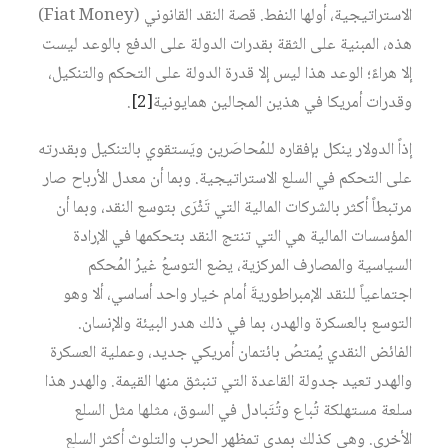
الاستراتيجية، أولها النفط. قصة النقد القانوني (Fiat Money)
هذه، المبنية على الثقة بقدرات الدولة على الدفع بالوعد ليست
إلا هراءً؛ الوعد هذا ليس إلا قدرة الدولة على التحكم والتنكيل،
وقدرات أمريكا في هذين المجالين همايونية‏
[2]
.
إذاً الدولار ينكل بإفقاره للمُحاصَرين ويَستقوي بالتنكيل وبقدرته
على التحكم في السلع الاستراتيجية. وبما أن معدل الأرباح صار
مرتبطاً أكثر بالشركات المالية التي تَثْرَى بتوسع النقد، وبما أن
المؤسسات المالية هي التي تنتج النقد بتحكمها في الإرادة
السياسية والمصارف المركزية، يضع التوسعُ غيرُ المُحكم
اجتماعياً للنقد الإمبراطوريةَ أمام خيار واحد أساسي، ألا وهو
التوسع بالعسكرة والهدر، بما في ذلك هدر البيئة والإنسان.
الفائض النقدي يُمتصُ بائتمان أمريكي جديد، وعملية العسكرة
والهدر تعيد جدولة القاعدة التي تنبثق منها القيمة. والهدر هذا
سلعة مستهلكة تُباع وتُتَبادل في السوق، مثلها مثل السلع
الأخرى. وهي كذلك بمدى تمظهر الحرب والتلوث أكثر السلع