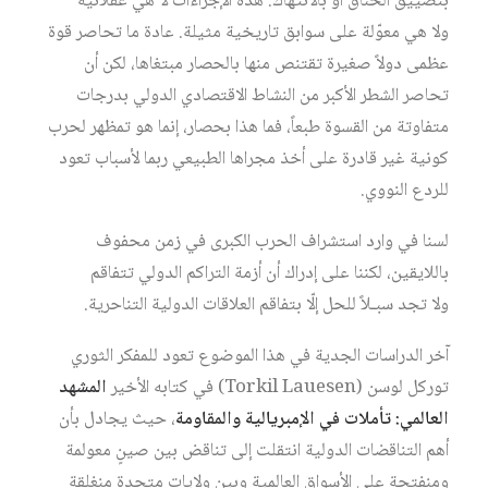
بتضييق الخناق أو بالانتهاك. هذه الإجراءات لا هي عقلانية
ولا هي معوّلة على سوابق تاريخية مثيلة. عادة ما تحاصر قوة
عظمى دولاً صغيرة تقتنص منها بالحصار مبتغاها، لكن أن
تحاصر الشطر الأكبر من النشاط الاقتصادي الدولي بدرجات
متفاوتة من القسوة طبعاً، فما هذا بحصار، إنما هو تمظهر لحرب
كونية غير قادرة على أخذ مجراها الطبيعي ربما لأسباب تعود
للردع النووي.
لسنا في وارد استشراف الحرب الكبرى في زمن محفوف
باللايقين، لكننا على إدراك أن أزمة التراكم الدولي تتفاقم
ولا تجد سبـلاً للحل إلّا بتفاقم العلاقات الدولية التناحرية.
آخر الدراسات الجدية في هذا الموضوع تعود للمفكر الثوري
توركل لوسن (Torkil Lauesen) في كتابه الأخير
المشهد
العالمي: تأملات في الإمبريالية والمقاومة
، حيث يجادل بأن
أهم التناقضات الدولية انتقلت إلى تناقض بين صينٍ معولمة
ومنفتحة على الأسواق العالمية وبين ولايات متحدة منغلقة