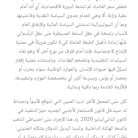
خفض سعر الفائدة، لم تنشط الدورة الاقتصادية، أي أننا أمام
عقبة وازنة، ألا وهي انعدام جدوى السياسة النقدية وفاعليتها.
وبما أن النيوليبرالية تستثني السياسة المالية والإنفاق العام
لأسباب راسخة في عقل السلعة المسيطرة على عقل الرأسمالي
جُلّها إعادة تأهيل الطبقة العاملة كي لا تكون شريكاً في عملية
الإنتاج الاجتماعية، فإننا أمام ظرف من نوع آخر، ألا وهو نفاد
السياسات التقليدية وتضخم الفقاعات. وباستثناء عملية إفقار
تسيَّلُ فيها حيوات الإنسان، والموارد الوطنية، سواء بحرب أو
بحصار أو بؤس، وبسرعة أكبر، أي بخصخصة الموارد وتنقيدها،
فالأزمة القادمة ربما باقية وعاتية.
لكن على المحمل الآخر، لدينا الصين التي تتوقع الأسوأ وتحتاط
له. سيدخل قانون الاستثمار الأجنبي الجديد حيّز التنفيذ في
كانون الثاني/يناير 2020. زد هذا الإجراء على احتياطي الذهب
والسعة الهائلة الداخلية، ولدينا البديل للدولار بشكله الجنيني.
نظرياً كذلك، لا يمكن أن تتمكن الصين بالدورة الاستعمالية، أي