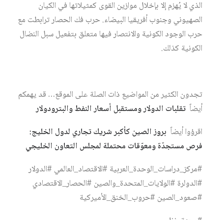
الذي لا يُهزم إلا بإخلال موازين القوى كمثيلاتها في الكيان
الصهيوني وجنوب أفريقيا البيضاء. حرب فك الحصار ترابطت مع
حرب الوجود الكونية والانتصار فيها متعلق بتفعيل سبل النضال
الكونية كذلك.
تجدون الكثير من المواضيع ذات الصلة على الموقع… قد يهمكم
أيضاً
تقلبات الدولار ومستقبل أسعار النفط والبترودولار
اقرؤوا أيضاً
بروز الصين كأكبر شريك تجاري لدول الخليج:
فرص مستجدّة ومعوّقات محتملة لمجلس التعاون الخليجي
#مركز_دراسات_الوحدة_العربية #الاقتصاد_العالمي #الدولار
#الدولرة #الولايات_المتحدة_والصين #الحصار_الاقتصادي
#صعود_الصين #حروب_الخنق_الأميركية