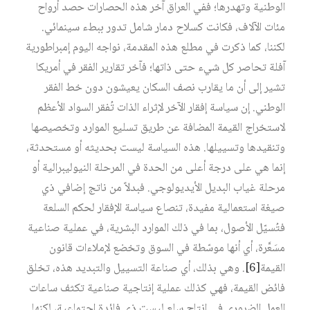
الوطنية وتهدرها؛ ففي العراق آخر هذه الحصارات حصد أرواح
مئات الآلاف، فكانت كسلاح دمار شامل تدور ببطء سينمائي.
لكننا، كما ذكرت في مطلع هذه المقدمة، نواجه اليوم إمبراطورية
آفلة تحاصر كل شيء حتى ذاتها؛ فآخر تقارير الفقر في أمريكا
تشير إلى أن ما يقارب نصف السكان يعيشون دون خط الفقر
الوطني. إن سياسة إفقار الآخر لإثراء الذات تُفقر السواد الأعظم
لاستخراج القيمة المضافة عن طريق تسليع الموارد وتخصيصها
وتنقيدها وتسييلها. هذه السياسة ليست بحديثه أو مستحدثة،
إنما هي على درجة أعلى من الحدة في المرحلة النيوليبرالية أو
مرحلة غياب البديل الأيديولوجي. فبدلاً من ناتج إضافي ذي
صيغة استعمالية مفيدة، تنصاع سياسة الإفقار لحكم السلعة
فتُسيّل الأصول، بما في ذلك الموارد البشرية، في عملية صناعية
مسَعَّرة، أي أنها موسّطة في السوق وتخضع لإملاءات قانون
القيمة‏
[6]
. وهي بذلك، أي صناعة التسييل والتبديد هذه، تخلق
فائض القيمة، فهي كذلك عملية إنتاجية صناعية تكثف ساعات
العمل الضروري في إنتاج سلع ليست ذي فائدة اجتماعية، لكنها