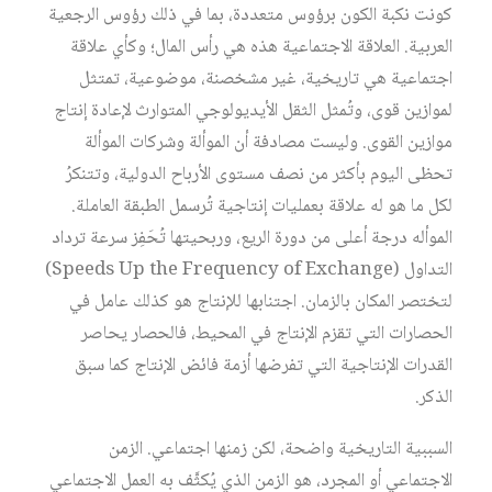
كونت نكبة الكون برؤوس متعددة، بما في ذلك رؤوس الرجعية
العربية. العلاقة الاجتماعية هذه هي رأس المال؛ وكأي علاقة
اجتماعية هي تاريخية، غير مشخصنة، موضوعية، تمتثل
لموازين قوى، وتُمثل الثقل الأيديولوجي المتوارث لإعادة إنتاج
موازين القوى. وليست مصادفة أن الموألة وشركات الموألة
تحظى اليوم بأكثر من نصف مستوى الأرباح الدولية، وتتنكرُ
لكل ما هو له علاقة بعمليات إنتاجية تُرسمل الطبقة العاملة.
الموأله درجة أعلى من دورة الريع، وربحيتها تُحَفِز سرعة ترداد
التداول (Speeds Up the Frequency of Exchange)
لتختصر المكان بالزمان. اجتنابها للإنتاج هو كذلك عامل في
الحصارات التي تقزم الإنتاج في المحيط، فالحصار يحاصر
القدرات الإنتاجية التي تفرضها أزمة فائض الإنتاج كما سبق
الذكر.
السببية التاريخية واضحة، لكن زمنها اجتماعي. الزمن
الاجتماعي أو المجرد، هو الزمن الذي يُكثَّف به العمل الاجتماعي