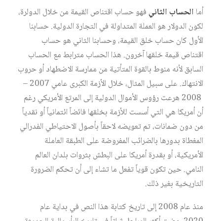
أما
الحساب الثاني
فهو حساب اقتناص القيمة من خلال الدولرة،
لكون الدولار هو العملة المتداولة في التجارة الدولية. حسابنا
الأول كان حساب خلق القيمة، وحسابنا الثاني هو حساب
اقتناص قيمة خلقها آخرون. هذا الحساب مترابط مع الحساب
السابق لأنه منوط بالقوة المتأتية من ممارسة الاضطهاد أو حروب
الانتهاك. على سبيل المثال، خلال الأزمة الكبرى عامي 2007 –
2008 هرعت رؤوس الأموال الدولية إلى المرتع الأمريكي رغم
أن أمريكا هي التي أسست للأزمة بخلقها فائضاً ائتمانياً أو نقدياً
من دون ضمانات، تم تعويضه لاحقاً بأصول الاحتياطي الفدرالي
المغطاة بدورها بالضرائب المفروضة على الطبقة العاملة
الأمريكية، أو بقدرة أمريكا على البطش بثروات بلدان العالم
النامي. حين تكون قوياً تفعل ما تشاء إلى أن تحكم الضرورة
التاريخية بغير ذلك.
منذ عام 2008 إلى تاريخ كتابة هذا النص في بداية عام