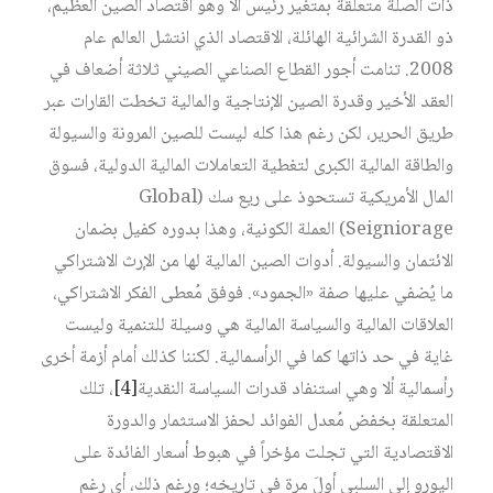
ذات الصلة متعلقة بمتغير رئيس ألا وهو اقتصاد الصين العظيم،
ذو القدرة الشرائية الهائلة، الاقتصاد الذي انتشل العالم عام
2008. تنامت أجور القطاع الصناعي الصيني ثلاثة أضعاف في
العقد الأخير وقدرة الصين الإنتاجية والمالية تخطت القارات عبر
طريق الحرير، لكن رغم هذا كله ليست للصين المرونة والسيولة
والطاقة المالية الكبرى لتغطية التعاملات المالية الدولية، فسوق
المال الأمريكية تستحوذ على ريع سك (Global
Seigniorage) العملة الكونية، وهذا بدوره كفيل بضمان
الائتمان والسيولة. أدوات الصين المالية لها من الإرث الاشتراكي
ما يُضفي عليها صفة «الجمود». فوفق مُعطى الفكر الاشتراكي،
العلاقات المالية والسياسة المالية هي وسيلة للتنمية وليست
غاية في حد ذاتها كما في الرأسمالية. لكننا كذلك أمام أزمة أخرى
رأسمالية ألا وهي استنفاد قدرات السياسة النقدية‏
[4]
، تلك
المتعلقة بخفض مُعدل الفوائد لحفز الاستثمار والدورة
الاقتصادية التي تجلت مؤخراً في هبوط أسعار الفائدة على
اليورو إلى السلبي أولَ مرة في تاريخه؛ ورغم ذلك، أي رغم