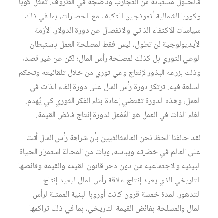
فالحلول مستبانة من التجارب وناضجة في الظروف. تمثل كوبا
وكوريا الشمالية أنموذجين للتكيف مع الحصارات، بما في ذلك
سياسات الاكتفاء الذاتي والانفصال عن دورة الدولار. الأزمة
الأيديولوجية لن تطول، ليس فقط لمصلحة العمل باستبطان
الوعي الثوري بل كذلك لمصلحة رأس المال؛ لكن عن غير قصد،
وذلك بزرعه البذور لإنتاج وعي ثوري من خلال تلقائيته وتحكم
السلعة فيه. ترتكز دورة رأس المال على دورة إلغاء الذات في
العمل، وهذه الدورة تقتضي إعادة بناء الفكر الثوري كي يُهدم.
إلغاء الذات في العمل هو المُفعل لدورة إنتاج فائض القيمة.
لقد حالفنا الحظ نحن العالمثالثيين بأن شراهة رأس المال أتت
على العالم في خضرته ويباسه، وبات من المحالة استمرار الحياة
البيئية والاجتماعية من دون دحر قانون القيمة والقيمة وفائضها
التاريخي الذي يعيد إنتاج علاقة رأس المال ليعيد إنتاج
التدهور. لمدة خمسة قرون كانت أوروبا البنية الممثلة لرأس
المال والمسلحة بفائض القيمة التاريخي، بما في ذلك تراكمها