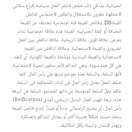
الحياتية، بما في ذلك خفض فائض العمل بسياسة إفراغٍ سكاني.
الاضطهاد مقرون بالاستغلال والمكون الاجتماعي لفائض
القيمة‏
[3]
. وفائض القيمة فئة اجتماعية تختلف عن القيمة
المضافة أو الفئة الحسابية. القيمة هذه علاقة اجتماعية لذات
بغرض، علاقة قوى، علاقة تاريخية، علاقة تناقض بين العمل
الضروري والقيمة الاستعمالية، وعلاقة تناقض بين القيمة
الاستعمالية والقيمة التبادلية موسَّطة بالقيمة الكونية، أي النقد.
هي كل هذه سوية، وهي الحاكم الآمر بتطور الحياة الاجتماعية،
لأنها السلعة، والسلعة هذه بموضوعيتها هي رأس المال. كلما
ضعُف العملُ مقابل رأس المال في الذات المُتحكِمة في السلعة
حَكم عقلُ السلعة المتوسعة من ذاتها المجتمع. السلعة في البرهة
هذه، برهة انهيار العمل كبديل تاريخي، تُمدي (Reification)
رأس المال، أي يصبح الرأسمالي مادةً أو شيئاً. إنتاج فائض القيمة
يتخذ حينئذ أشكالاً هدرية أكثر أو يمتثل للتراكم بالعسكرة
وبهدر الإنسان والبيئة بأقل التكاليف.