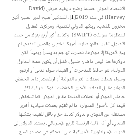
الآسيوية المرتبطة بالاقتصاد الصيني، تصبح آسيا أكثر من نصف
الاقتصاد الدولي حسبما وضح دايفيد هارفي (David
Harvey) في سنة 2019‏
[1]
. للتذكير أصبح لدى الصين أكبر
مخزون للذهب، وبنكها الدولي للتنمية، ومركزها المقابل
لـمنظومة سويفت (SWIFT)، وكذلك أكبر أربع بنوك من حيث
الأصول. تغير العالم؛ صارت أمريكا تختبئ والصين تتقدم. لم
يبق لأمريكا إلا دولارها، فصارت تهاجم به يساراً ويميناً. لكن
دولارها هذا ليس ذا شأن ضئيل. فقبل أن يكون عملة التداول
الدولية، هو حافظ للمدخرات أو القيمة، سواء تدنى أو ارتفع،
وسواء هبطت معدلات الثراء الدولية أو ارتفعت. إذا ما انخفض
الدولار مقابل العملات الأخرى انخفضت القوة الشرائية لكل
حاملي الدولار أو العملات المثبتة مقابل الدولار. كما تنخفض
قيمة كل الأصول المدولرة إذا لم تُقيَّم بعملات سيادية أخرى
مستقلة عن الدولار. والدولار كذلك حزام ناقل للقيمة بشكلها
النقدي، أي أنه الآلية الرئيسة للريع الإمبريالي. يستند الدولار إلى
قدرات الإمبراطورية الأمريكية على التحكم في مصادر السلع