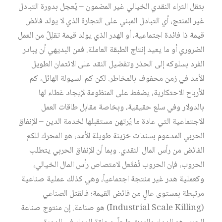
بثقل الثراء النقدي الخيالي غير المضمون – يُعجل بدورة التبادل
غير المنتج، أي التبادل المبني على التجارة الذي لا يولد فائض
قيمة ذا فائدة اجتماعية، أو الهدر الذي يولد قيمة تقلِلُ من العمل
الضروري أو ما يعيد إنتاج الطبقة العاملة. فمن البديهي أن يبادر
الفرد بسلوكه إلى الحذر وتفضيل النقد على الائتمان الطويل
الأمد في زمن محفوف بالمخاطر. لكن كم السيولة الهائل، كم
الأرباح الاحتكارية، يضغط على المنظومة لإيجاد غطاء لها
بالدولار وفي سلع حقيقية، وبخاصة مقابل طاقات العمل
الاجتماعية التي عادة ما يُرتهن مستقبلها لخدمة الدين – الإنفاق
الحربي المدعوم بسندات خزينة طويلة الأمد، هو المحرك للكم
الفائض من رأس المال النقدي. وبما أن الإنفاق الحربي يتطلب
الحروب، فإن الحروب تُفتَعل لامتصاص رأس المال الخيالي،
وكعملية هدر غير منتجة اجتماعياً، وهي كذلك عملية صناعية
مرتبطة بمستوى عالٍ من فائض القيمة؛ فالقتل الصناعي
(Industrial Scale Killing) هو صناعة. إن منتوج صناعة