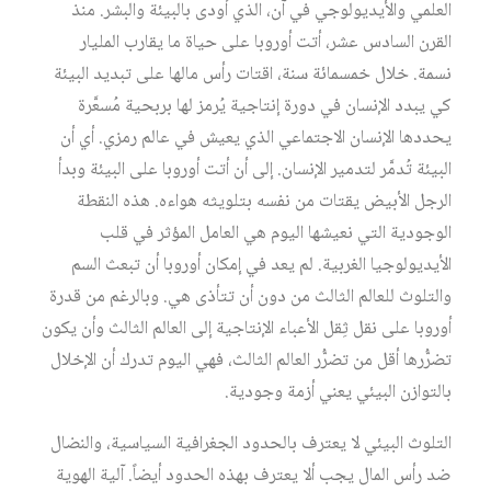
العلمي والأيديولوجي في آن، الذي أودى بالبيئة والبشر. منذ
القرن السادس عشر، أتت أوروبا على حياة ما يقارب المليار
نسمة. خلال خمسمائة سنة، اقتات رأس مالها على تبديد البيئة
كي يبدد الإنسان في دورة إنتاجية يُرمز لها بربحية مُسعَّرة
يحددها الإنسان الاجتماعي الذي يعيش في عالم رمزي. أي أن
البيئة تُدمَّر لتدمير الإنسان. إلى أن أتت أوروبا على البيئة وبدأ
الرجل الأبيض يقتات من نفسه بتلويثه هواءه. هذه النقطة
الوجودية التي نعيشها اليوم هي العامل المؤثر في قلب
الأيديولوجيا الغربية. لم يعد في إمكان أوروبا أن تبعث السم
والتلوث للعالم الثالث من دون أن تتأذى هي. وبالرغم من قدرة
أوروبا على نقل ثِقل الأعباء الإنتاجية إلى العالم الثالث وأن يكون
تضرُّرها أقل من تضرُّر العالم الثالث، فهي اليوم تدرك أن الإخلال
بالتوازن البيئي يعني أزمة وجودية.
التلوث البيئي لا يعترف بالحدود الجغرافية السياسية، والنضال
ضد رأس المال يجب ألا يعترف بهذه الحدود أيضاً. آلية الهوية