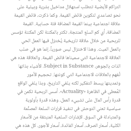
التراكم الأيضية تتطلب استهلال مداخيل بشرية وبيئية على
نحو تصاعدي لتكوين فائض القيمة. وكما ذكرت، فائض القيمة
علاقة اجتماعية بينما القيمة المضافة فئة حسابية. القيمة
المضافة، أي كم السلع المنتجة، تكثر بالمكننة لكن المكننة تؤسس
للربحية من خلال علاقة تاريخية يُختزل فيها العمل الحي
بالعمل الميت. وهذا الاختزال ليس صورياً، إنما هو في صلب
العلاقة الاجتماعية التي سميناها فائض القيمة. والعلاقة هذه هي
الذات بالجوهر، Subject in Substance. الأشياء بذاتها
تُفهم بالعلاقات الاجتماعية التي كونتها. تحجيم الأمور
وتمديتها يبسط التفكير لكنه يلغي التاريخ، وبذا يلغي الواقع
المُعطى في الظاهرة «Actuality». أسس الربحية تكمن في
قدرة رأس المال على تشييء العمل، وهذه قدرة بأولوية
سياسية تعني التوحش في تنفيذ قرارات السلعة المصنَّمة
والمتبادلة في السوق. الإشارات السلعية المنبثقة من الأسعار
الكلية، أسعار الصرف، أسعار الفائدة، أسعار الأجور، كل هذه هي