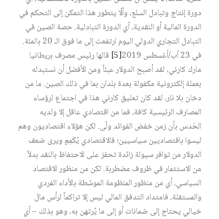
دورة إنتاج وتبادل السلع، وألّا يتطور هذا التمكن إلى التحكم في
الدورة المالية أو النقدية، أي الدورة التبادلية. حصة الصين في
التبادل التجاري الدولي اليوم ارتفعت إلى ما فوق الـ 20 بالمئة.
في 23 آب/أغسطس 2019‏
[5]
قالها رئيس مصرف بريطانيا
مارك كارني، لقد أصبح الدولار عبئاً ومن الأفضل أن نستبدله
بعملة إلكترونية مكفولة بعدة بلدان بما في ذلك الصين. ما من
دخان بلا نار، لقد كان تعليق كارني هذا في اجتماع لرؤساء
المصارف الرئيسية كافة، فما من اقتصادي عاقل إلا ولديه
الحَدس بأن زمن خفض الفوائد ولّى. لكن هؤلاء اقتصاديون وهم
ليسوا باقتصاديين سياسيين؛ فالاقتصادي يُكَمِمِ ويرى ضعف
الدولار من توافر سيولة زائدة تحفز على الاحتفاظ بالنقد بدلاً
من الاستثمار في ظروف مضطربة. لكن من منظور الاقتصاد
السياسي، أي من منظور المنظومة الموسّطة بالأداء الفردي
والمستقلة، فامتداد التدفق المالي ليس إلا تراكماً لرأس مال
خيالي يحتاج إلى ضمانات أو إلى ما يُرتهن به، وهو بذلك – أي