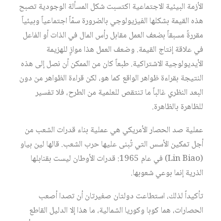
الأزمة البيئية الاجتماعية اكتسبت شكل المسألة الوجودية تصبح
هذه القيمة بشكلها الفيزيولوجي بالضرورة سمّاً اجتماعياً وبيئياً
مقررةً مسبقاً بضعف العمل مقابل رأس المال في الذات أو الفاعل
في علاقة إنتاج القيمة. وضعف العمل هذا موازٍ للهزيمة
الأيديولوجية الاشتراكية. طبعاً كان من الممكن أن نصل إلى هذه
النتيجة بقراءة ظواهر الواقع كما هو، لكن قراءة الظواهر من دون
البعد النظري غالباً ما تنتقص للعلمية من الطرح، فلا تفسير
للظاهرة بالظاهرة.
عملية صد الحصار الأمريكي هي عملية بناء قدرات الشعب من
أجل تمكين الأسس التي تُبنى عليها حرب الشعب. قالها لين بياو
(Lin Biao) في عام 1965: قدرات الأوطان ليست بقنابلها
الذرية إنما بوعي شعوبها.
تأكيداً لذلك، استطاعت دولتان صغيرتان أن تصدا أصعب
الحصارات، هما كوبا وكوريا الشمالية، ما هذا إلا الدليل القاطع