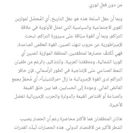
من دون فعلٍ ثوري.
وبما أن عقل السلعة هذه هو عقل التاريخ، أي المُحصّل لموازين
القوى الاجتماعية والسياسية التي تمثل الأولوية في علاقة
التراكم، وبما أن القوة سبّاقة على سيرورة التراكم، تبحث
الإمبراطورية عن حروب تنهك الصين، القوة العظمى الصاعدة،
فهي تُكثفُ حصارها لمنطقتين، المنطقة الموازية للصين أي
كوريا الشمالية، ومنطقتنا العربية. وللتذكير، بالرغم من طغيان
النمط الصناعي على الإنتاجية في الطور الرأسمالي، فإن حافز
التراكم لدى القوة الإمبريالية ما زال «مركنتيلياً»، أي مُحفزّ بجمع
الفائض المالي. وعودة إلى الحسابين، فما بين خلق القيمة
بالصناعة أو اقتناص القيمة بالدولرة والحرب، الإمبريالية تفضل
الأخيرة.
هاتان المنطقتان هما الأكثر محاصرة رغم أن الحصار يصيب
الشطر الأكبر من الاقتصاد الدولي. هذه الحصارات تُبدِّد القدرات