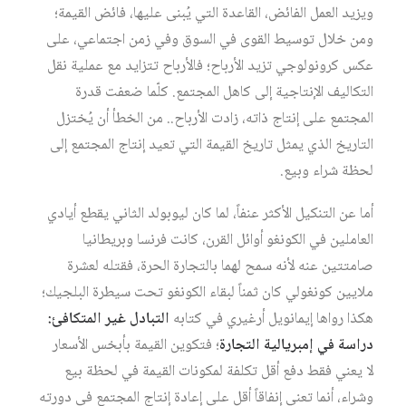
ويزيد العمل الفائض، القاعدة التي يُبنى عليها، فائض القيمة؛
ومن خلال توسيط القوى في السوق وفي زمن اجتماعي، على
عكس كرونولوجي تزيد الأرباح؛ فالأرباح تتزايد مع عملية نقل
التكاليف الإنتاجية إلى كاهل المجتمع. كلّما ضعفت قدرة
المجتمع على إنتاج ذاته، زادت الأرباح.. من الخطأ أن يُختزل
التاريخ الذي يمثل تاريخ القيمة التي تعيد إنتاج المجتمع إلى
لحظة شراء وبيع.
أما عن التنكيل الأكثر عنفاً، لما كان ليوبولد الثاني يقطع أيادي
العاملين في الكونغو أوائل القرن، كانت فرنسا وبريطانيا
صامتتين عنه لأنه سمح لهما بالتجارة الحرة، فقتله لعشرة
ملايين كونغولي كان ثمناً لبقاء الكونغو تحت سيطرة البلجيك؛
هكذا رواها إيمانويل أرغيري في كتابه
التبادل غير المتكافئ:
دراسة في إمبريالية التجارة
؛ فتكوين القيمة بأبخس الأسعار
لا يعني فقط دفع أقل تكلفة لمكونات القيمة في لحظة بيع
وشراء، أنما تعني إنفاقاً أقل على إعادة إنتاج المجتمع في دورته