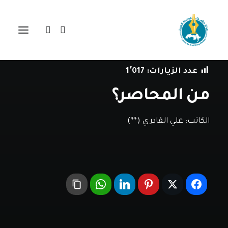
في
مقالات
•
31 يناير، 2020
عدد الزيارات:
1٬017
من المحاصر؟
الكاتب:
علي القادري (**)