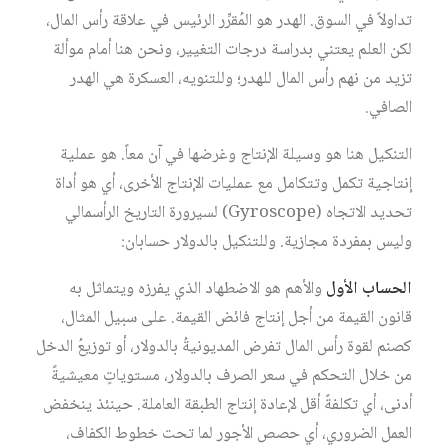
تداولاً في السوق. الهدر هو المُقرِّر الرئيس في علاقة رأس المال،
لكن العلم يعتني بدراسة درجات التغيير، ونحن هنا أمام موألة
تزيد من نهم رأس المال للهدر؛ وللتنويه، العسكرة هي الهدر
الصافي.
التنكيل هنا هو وسيلة الإنتاج وغرضها في آن معاً. هو عملية
إنتاجية تكمل وتتكامل مع عمليات الإنتاج الأخرى، أي هو أداة
تحديد الاتجاه (Gyroscope) لسيرورة التاريخ الرأسمالي
وليس بمفردة مجازية. وللتنكيل بالدولار حسابان:
الحساب الأول
والأهم هو الاضطهاد الذي يفرزه ويتماثل به
قانون القيمة من أجل إنتاج فائض القيمة. على سبيل المثال،
كصنم لقوة رأس المال تفرض المديونيةُ بالدولار، أو توزيعُ الدخل
من خلال التحكم في سعر الصرف بالدولار، مستوياتٍ معيشيةً
أدنى، أي تكلفةً أقل لإعادة إنتاج الطبقة العاملة. حينئذ ينخفض
العمل الضروري، أي حصص الأجور لما تحت خطوط الكفاف،