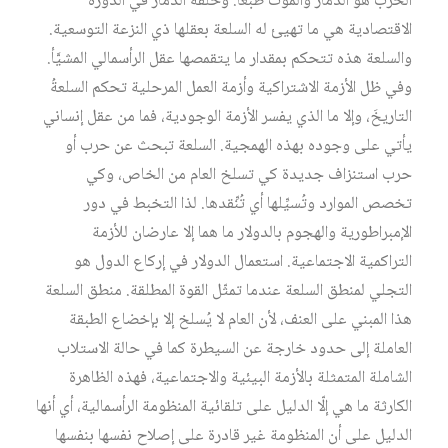
الحرب هو الدمار والموت طبعاً. وحلقة الدمار في الدورة
الاقتصادية هي ما تهيئ له السلعة بعقلها ذي النزعة التوسعية.
والسلعة هذه تتحكم بمقدار ما يتقمصها عقل الرأسمالي المشيَّأ.
وفي ظل الأزمة الاشتراكية وأزمة العمل المرحلية تحكم السلعةُ
التاريخَ، وإلا ما الذي يفسر الأزمة الوجودية، فما من عقل إنساني
يأتي على وجوده بهذه الهمجية. السلعة تبحث عن حرب أو
حرب استنزاف جديدة كي تسلخ العام من الخاص، وكي
تخصص الموارد وتُسيِّلها أي تُنِّقدها. لذا التخبط في دور
الإمبراطورية والهجوم بالدولار ما هما إلا عارضان للأزمة
التراكمية الاجتماعية. استعمال الدولار في إركاع الدول هو
التجلي لمنطق السلعة عندما تمثّل القوة المطلقة. منطق السلعة
هذا المبني على العنف، لأن العام لا يُسلخ إلا بإخضاع الطبقة
العاملة إلى حدود خارجة عن السيطرة كما في حالة الاستلاب
الشاملة المتمثلة بالأزمة البيئية والاجتماعية، فهذه الظاهرة
الكارثة ما هي إلّا الدليل على تلقائية المنظومة الرأسمالية، أي أنها
الدليل على أن المنظومة غير قادرة على إصلاح نفسها بنفسها