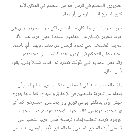
الضروري. التحكم في الزمن أهم من التحكم في المكان، لأنه
نتاج الصراع الأيديولوجي بأولوية.
حربا تحرير الزمن والمكان متوازيتان، لكن حرب تحرير الزمن هي
حرب تحرير الإنسان من المفاهيم السائدة، فهي حرب على الأنا
الغربية المنتفخة التي تجرد الإنسان من بيئته. وبهذا، أي بانتصار
الحرب على التحكم في الزمن، يعود الإنسان إلى مجتمعه،
وتُدحض التمدية التي كُوِّنَت كفكرة ثم أخذت شكـلاً بشرياً بقوة
رأس المال.
ولفك الحصارات لنا في فلسطين عدة دروس. للعالم اليوم أن
يتعلم من تجربة فلسطين في الإخفاق والنجاح، كما قالها جورج
حبش، وأن ينطلقوا بوعي ثوري وأن يحاصروا حصارهم، كما أتى
بها محمود درويش. كانت حرب الوجود عربية. صارت حرب
الوجود كونية تتطلب إعادة ترسيخ أسس حرب الشعب التي
لا تعني أولاً بالسلاح الحربي إنما بالسلاح الأيديولوجي. لدينا من