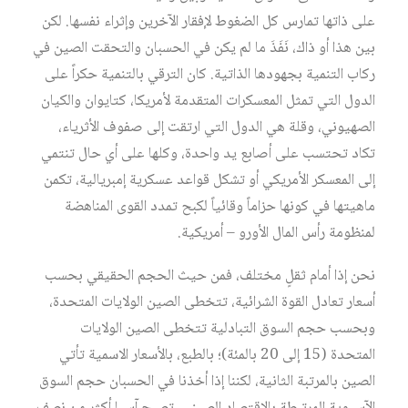
على ذاتها تمارس كل الضغوط لإفقار الآخرين وإثراء نفسها. لكن
بين هذا أو ذاك، نَفَذَ ما لم يكن في الحسبان والتحقت الصين في
ركاب التنمية بجهودها الذاتية. كان الترقي بالتنمية حكراً على
الدول التي تمثل المعسكرات المتقدمة لأمريكا، كتايوان والكيان
الصهيوني، وقلة هي الدول التي ارتقت إلى صفوف الأثرياء،
تكاد تحتسب على أصابع يد واحدة، وكلها على أي حال تنتمي
إلى المعسكر الأمريكي أو تشكل قواعد عسكرية إمبريالية، تكمن
ماهيتها في كونها حزاماً وقائياً لكبح تمدد القوى المناهضة
لمنظومة رأس المال الأورو – أمريكية.
نحن إذا أمام ثقلٍ مختلف، فمن حيث الحجم الحقيقي بحسب
أسعار تعادل القوة الشرائية، تتخطى الصين الولايات المتحدة،
وبحسب حجم السوق التبادلية تتخطى الصين الولايات
المتحدة (15 إلى 20 بالمئة)؛ بالطبع، بالأسعار الاسمية تأتي
الصين بالمرتبة الثانية، لكننا إذا أخذنا في الحسبان حجم السوق