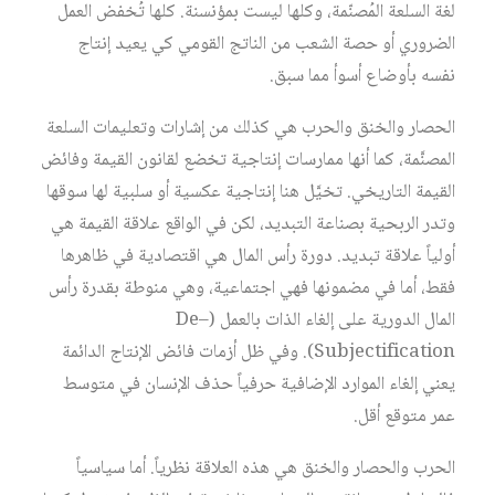
لغة السلعة المُصنّمة، وكلها ليست بمؤنسنة. كلها تُخفض العمل
الضروري أو حصة الشعب من الناتج القومي كي يعيد إنتاج
نفسه بأوضاع أسوأ مما سبق.
الحصار والخنق والحرب هي كذلك من إشارات وتعليمات السلعة
المصنَّمة، كما أنها ممارسات إنتاجية تخضع لقانون القيمة وفائض
القيمة التاريخي. تخيَّل هنا إنتاجية عكسية أو سلبية لها سوقها
وتدر الربحية بصناعة التبديد، لكن في الواقع علاقة القيمة هي
أولياً علاقة تبديد. دورة رأس المال هي اقتصادية في ظاهرها
فقط، أما في مضمونها فهي اجتماعية، وهي منوطة بقدرة رأس
المال الدورية على إلغاء الذات بالعمل (De–
Subjectification). وفي ظل أزمات فائض الإنتاج الدائمة
يعني إلغاء الموارد الإضافية حرفياً حذف الإنسان في متوسط
عمر متوقع أقل.
الحرب والحصار والخنق هي هذه العلاقة نظرياً. أما سياسياً