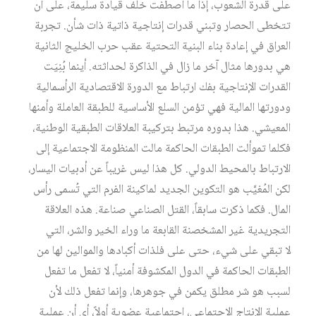
على قدرة الشعوب، إذا ما اصطفت خلف قيادة سليمة، على أن
تتخطى الحصار وتبني قدرات إنتاجية ذاتية ذات شأن. تجربة
العراق في إعادة بناء البنية التحتية عقب حرب الخليج الثانية
هي بدورها مثال آخر ما زال في الذاكرة لحداثته. أينما بُنِيَت
القدرات الإنتاجية بفك ارتباط مع الدورة الاقتصادية الرأسمالية
ودورتها المالية فهي تؤمن السلع الأساسية للطبقة العاملة وأمنها
المعيشي. هذا بدوره مرتبط بتركيبة العلاقات الطبقية الوطنية،
فكلما تموألت الطبقات الحاكمة مالت المنظومة الاجتماعية إلى
الارتباط بالمحيط الدولي. كل هذا ليس غريباً عن أدبيات اليسار،
لكن المُغيَّب هو التكوين الجديد لماكينة الفرم التي تُسمى رأس
المال. فكما ذكرت سابقاً، القتل الصناعي صناعة. هذه العلاقة
التجريدية غير المشخصنة القابعة ما وراء الخير والشر، التي
لا تبقي على شيء، حتى على فلذات أكبادها والموالين لها من
الطبقات الحاكمة في الدول المكشوفة أمنياً، لا تفعل ما تفعل
لسبب هو شر مطلق يكمن في جوهرها، وإنما تفعل ذلك لأن
عملية الإنتاج الاجتماعي، اجتماعية عضوية أولاً، أي أن عملية