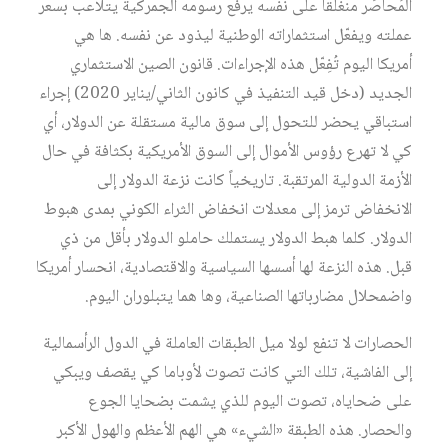
المُحاصَر منغلقاً على نفسه يرفع رسومه الجمركية يتلاعب بسعر
عملته ويفعّل استثماراته الوطنية ليذود عن نفسه. ها هي
أمريكا اليوم تُفِعّل هذه الإجراءات. قانون الصين الاستثماري
الجديد (دخل قيد التنفيذ في كانون الثاني/يناير 2020) إجراء
استباقي يحضر للتحول إلى سوق مالية مستقلة عن الدولار، أي
كي لا تهرع رؤوس الأموال إلى السوق الأمريكية بكثافة في حال
الأزمة الدولية المرتقبة. تاريخياً كانت نزعة الدولار إلى
الانخفاض ترمز إلى معدلات انخفاض الثراء الكوني بمدى هبوط
الدولار. كلما هبط الدولار يستملك حاملو الدولار بأقل من ذي
قبل. هذه النزعة لها أسسها السياسية والاقتصادية، انحسار أمريكا
واضمحلال مضارباتها الصناعية، وها هما يتبلوران اليوم.
الحصارات لا تنفع لولا ميل الطبقات العاملة في الدول الرأسمالية
إلى الفاشية، تلك التي كانت تصوت لأوباما كي يقصف ويبكي
على ضحاياه، تصوت اليوم للذي يشمت بضحايا الجوع
والحصار. هذه الطبقة «الشيء» هي الهم الأعظم والهول الأكبر