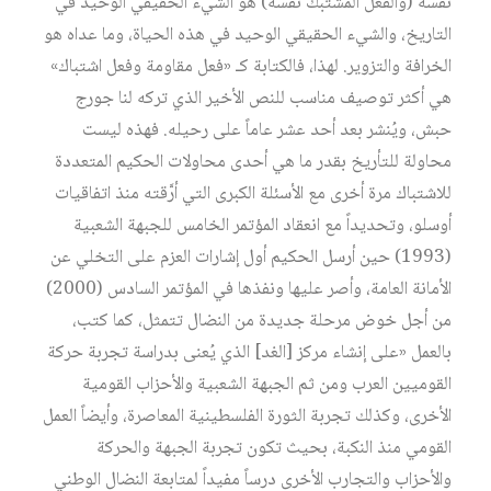
نفسه (والفعل المشتبك نفسه) هو الشيء الحقيقي الوحيد في
التاريخ، والشيء الحقيقي الوحيد في هذه الحياة، وما عداه هو
الخرافة والتزوير. لهذا، فالكتابة كـ «فعل مقاومة وفعل اشتباك»
هي أكثر توصيف مناسب للنص الأخير الذي تركه لنا جورج
حبش، ويُنشر بعد أحد عشر عاماً على رحيله. فهذه ليست
محاولة للتأريخ بقدر ما هي أحدى محاولات الحكيم المتعددة
للاشتباك مرة أخرى مع الأسئلة الكبرى التي أرَّقته منذ اتفاقيات
أوسلو، وتحديداً مع انعقاد المؤتمر الخامس للجبهة الشعبية
(1993) حين أرسل الحكيم أول إشارات العزم على التخلي عن
الأمانة العامة، وأصر عليها ونفذها في المؤتمر السادس (2000)
من أجل خوض مرحلة جديدة من النضال تتمثل، كما كتب،
بالعمل «على إنشاء مركز [الغد] الذي يُعنى بدراسة تجربة حركة
القوميين العرب ومن ثم الجبهة الشعبية والأحزاب القومية
الأخرى، وكذلك تجربة الثورة الفلسطينية المعاصرة، وأيضاً العمل
القومي منذ النكبة، بحيث تكون تجربة الجبهة والحركة
والأحزاب والتجارب الأخرى درساً مفيداً لمتابعة النضال الوطني