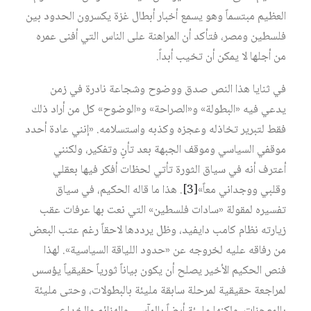
العظيم مبتسماً وهو يسمع أخبار أبطال غزة يكسرون الحدود بين
فلسطين ومصر، فتأكد أن المراهنة على الناس التي أفنى عمره
من أجلها لا يمكن أن تخيب أبداً.
في ثنايا هذا النص صدق ووضوح وشجاعة نادرة في زمن
يدعي فيه «البطولة» و«الصراحة» و«الوضوح» كل من أراد ذلك
فقط لتبرير تخاذله وعجزه وكذبه واستسلامه. «إنني عادة أحدد
موقفي السياسي وموقف الجبهة بعد تأنٍ وتفكير، ولكنني
أعترف أنه في سياق الثورة تأتي لحظات أفكر فيها بعقلي
وقلبي ووجداني معاً»‏
[3]
. هذا ما قاله الحكيم، في سياق
تفسيره لمقولة «سادات فلسطين» التي نعت بها عرفات عقب
زيارته نظام كامب دايفيد، وظل يرددها لاحقاً رغم عتب البعض
من رفاقه عليه لخروجه عن «حدود اللياقة السياسية». لهذا
فنص الحكيم الأخير يصلح أن يكون بياناً ثورياً حقيقياً يؤسس
لمراجعة حقيقية لمرحلة سابقة مليئة بالبطولات، وحتى مليئة