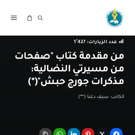
في
مقالات
•
25 يناير، 2021
عدد الزيارات:
1٬427
من مقدمة كتاب "صفحات
من مسيرتي النضالية:
مذكرات جورج حبش"(*)
الكاتب:
سيف دعنا (**)