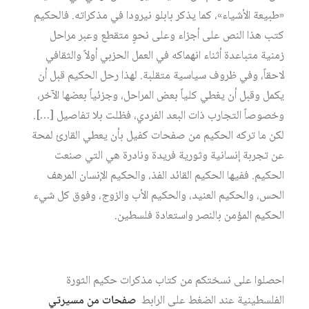
«طبيعة الأشياء»، كما يذكر بابلو نيرودا في مذكراته. فالحكيم
كتب هذا النص على أجزاء وعلى نحوٍ متقطع وعبر مراحل
زمنية متباعدة أثناء انهماكه في العمل الحزبي أولاً والثقافي
لاحقاً، وفي ظروف سياسية متقلبة. لهذا رحل الحكيم قبل أن
يكمل وقبل أن يغطي كلياً بعض المراحل، وجزئياً بعضها الآخر،
وخصوصاً التجارب ذات البعد الفردي، فظلت بلا تفاصيل […].
لكن ما تركه الحكيم من صفحات كفيل بأن يعطي القارئ لمحة
عن تجربة إنسانية وثورية فريدة ونادرة هي التي صنعت
الحكيم. ففيها الحكيم القائد الفذ، والحكيم الإنسان المرهف
الحس، والحكيم العنيد، والحكيم الأب والزوج، وفوق كل شيء
الحكيم المؤمن بالنصر واستعادة فلسطين.
احصلوا على نسختكم من كتاب مذكرات حكيم الثورة
الفلسطينية عند الضغط على الرابط
صفحات من مسيرتي