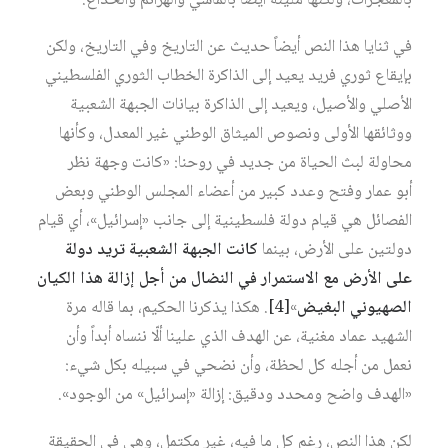
بالمعجزات، ولكنها مليئة أيضاً بالمآسي والهزائم والخداع.
في ثنايا هذا النص أيضاً حديث عن التاريخ وفي التاريخ، ولكن
بإيقاع ثوري فريد يعيد إلى الذاكرة الخطاب الثوري الفلسطيني
الأصلي والأصيل، ويعيد إلى الذاكرة بيانات الجبهة الشعبية
ووثائقها الأولى ونصوص الميثاق الوطني غير المعدل، وكأنها
محاولة لبث الحياة من جديد في روحنا: «كانت وجهة نظر
أبو عمار وفتح وعدد كبير من أعضاء المجلس الوطني وبعض
الفصائل هي قيام دولة فلسطينية إلى جانب «إسرائيل»، أي قيام
دولتين على الأرض، بينما
كانت الجبهة الشعبية تريد دولة
على الأرض مع الاستمرار في النضال من أجل إزالة هذا الكيان
الصهيوني البغيض
»‏
[4]
. هكذا يذكرنا الحكيم، بما قاله مرة
الشهيد عماد مغنية، عن الهدف الذي علينا ألّا ننساه أبداً وأن
نعمل من أجله كل لحظة، وأن نضحي في سبيله بكل شيء:
«الهدف واضح ومحدد ودقيق: إزالة «إسرائيل» من الوجود».
لكن هذا النص، رغم كل ما فيه، غير مكتمل، وهي في الحقيقة