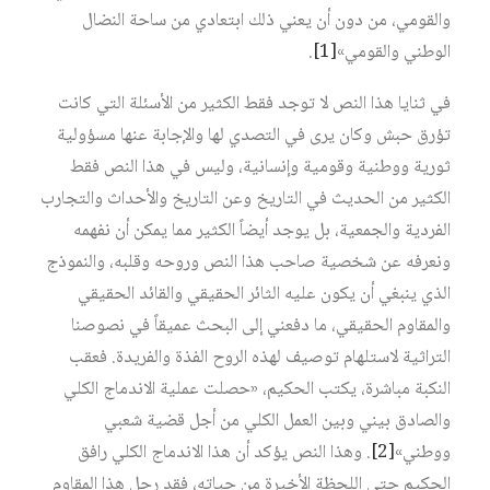
والقومي، من دون أن يعني ذلك ابتعادي من ساحة النضال
الوطني والقومي»‏
[1]
.
في ثنايا هذا النص لا توجد فقط الكثير من الأسئلة التي كانت
تؤرق حبش وكان يرى في التصدي لها والإجابة عنها مسؤولية
ثورية ووطنية وقومية وإنسانية، وليس في هذا النص فقط
الكثير من الحديث في التاريخ وعن التاريخ والأحداث والتجارب
الفردية والجمعية، بل يوجد أيضاً الكثير مما يمكن أن نفهمه
ونعرفه عن شخصية صاحب هذا النص وروحه وقلبه، والنموذج
الذي ينبغي أن يكون عليه الثائر الحقيقي والقائد الحقيقي
والمقاوم الحقيقي، ما دفعني إلى البحث عميقاً في نصوصنا
التراثية لاستلهام توصيف لهذه الروح الفذة والفريدة. فعقب
النكبة مباشرة، يكتب الحكيم، «حصلت عملية الاندماج الكلي
والصادق بيني وبين العمل الكلي من أجل قضية شعبي
ووطني»‏
[2]
. وهذا النص يؤكد أن هذا الاندماج الكلي رافق
الحكيم حتى اللحظة الأخيرة من حياته، فقد رحل هذا المقاوم