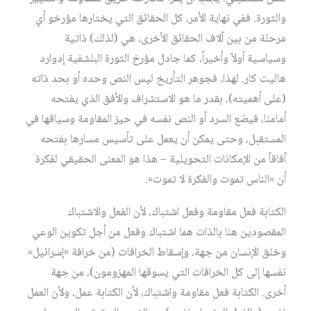
والثورة. ففي نهاية الأمر، كل الحقائق التي يختارها مؤرخو أي
مرحلة من بين آلاف الحقائق الأخرى، هي (لذلك) ذاتية
وسياسية أولاً وأخيراً، كما جادل مؤرخ الثورة البلشفية إدوارد
هاليت كار. لهذا، فجوهر التأريخ ليس النص وحده أو بحد ذاته
(على أهميته)، بقدر ما هو الاستشراف والأفق الذي يفتحه
أمامنا، فيضع السرد أو النص نفسه في حيز المقاومة وسياقها في
المستقبل، وحتى يمكن أن يعمل على تأسيس مسارها بفتحه
آفاقاً من الإمكانات التحويلية – هذا هو المعنى الحقيقي لفكرة
أن «الناس تموت والفكرة لا تموت».
الكتابة فعل مقاومة وفعل اشتباك، لأن الفعل والاشتباك
المقصودين هنا بالذات هما اشتباك وفعل من أجل تكوين الوعي
وخلق الإنسان من جهة، وإسقاط الخرافات (من خرافة «إسرائيل»
نفسها إلى كل الخرافات التي يسوقها المهزومون)، من جهة
أخرى. الكتابة فعل مقاومة واشتباك، لأن الكتابة عمل، ولأن العمل