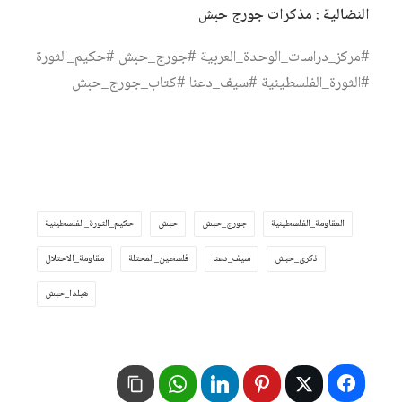
النضالية : مذكرات جورج حبش
#مركز_دراسات_الوحدة_العربية #جورج_حبش #حكيم_الثورة
#الثورة_الفلسطينية #سيف_دعنا #كتاب_جورج_حبش
المقاومة_الفلسطينية
جورج_حبش
حبش
حكيم_الثورة_الفلسطينية
ذكرى_حبش
سيف_دعنا
فلسطين_المحتلة
مقاومة_الاحتلال
هيلدا_حبش