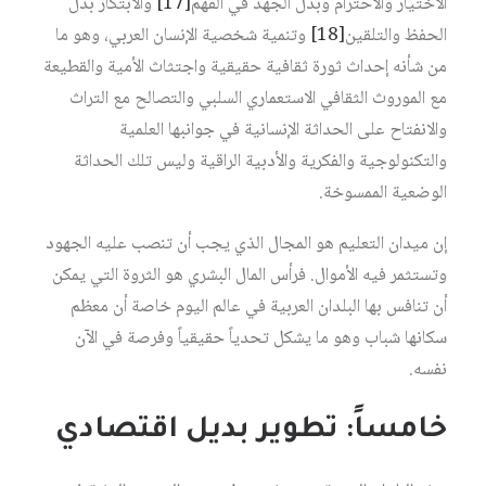
الاختيار والاحترام وبذل الجهد في الفهم
[17]
والابتكار بدل
الحفظ والتلقين
[18]
وتنمية شخصية الإنسان العربي، وهو ما
من شأنه إحداث ثورة ثقافية حقيقية واجتثاث الأمية والقطيعة
مع الموروث الثقافي الاستعماري السلبي والتصالح مع التراث
والانفتاح على الحداثة الإنسانية في جوانبها العلمية
والتكنولوجية والفكرية والأدبية الراقية وليس تلك الحداثة
الوضعية الممسوخة.
إن ميدان التعليم هو المجال الذي يجب أن تنصب عليه الجهود
وتستثمر فيه الأموال. فرأس المال البشري هو الثروة التي يمكن
أن تنافس بها البلدان العربية في عالم اليوم خاصة أن معظم
سكانها شباب وهو ما يشكل تحدياً حقيقياً وفرصة في الآن
نفسه.
خامساً: تطوير بديل اقتصادي