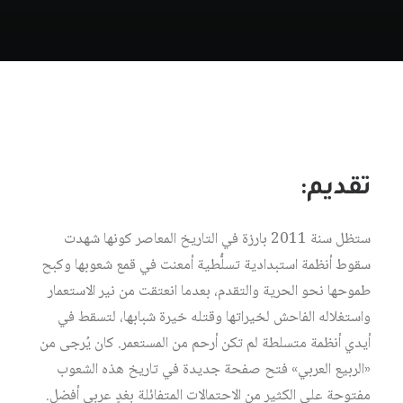
تقديم:
ستظل سنة 2011 بارزة في التاريخ المعاصر كونها شهدت
سقوط أنظمة استبدادية تسلُّطية أمعنت في قمع شعوبها وكبح
طموحها نحو الحرية والتقدم، بعدما انعتقت من نير الاستعمار
واستغلاله الفاحش لخيراتها وقتله خيرة شبابها، لتسقط في
أيدي أنظمة متسلطة لم تكن أرحم من المستعمر. كان يُرجى من
«الربيع العربي» فتح صفحة جديدة في تاريخ هذه الشعوب
مفتوحة على الكثير من الاحتمالات المتفائلة بغدٍ عربي أفضل.