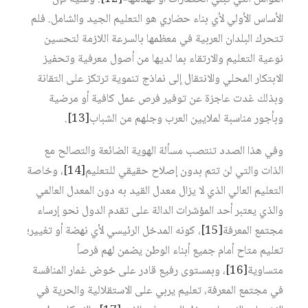
الأساس الأولي لأي بناء حضاري هو التعليم الجيد والشامل. فلم
تتحرك البلدان العربية في معظمها بالسرعة اللازمة لتحسين
نوعية التعليم والارتقاء بما لديها من أصول معرفية وتحفيز
الابتكار المحلي والانتقال إلى نماذج تنموية ترتكز على التقانة
وبذلك غدت عاجزة عن توفير فرص عمل كافية أو مرضية
وبأجور مناسبة لملايين العرب وجلهم من الشباب
[13]
.
وفي هذا الصدد تنتصب مسألة الهوية الضائعة والتصالح مع
الذات والتي لن تتم بدون إصلاح حقيقي للتعليم
[14]
، وخاصة
التعليم العالي الذي لا يزال معدل القيد به دون المعدل العالمي
والذي يعتبر أحد المؤشرات الدالة على تقدم الدول نحو إرساء
مجتمع المعرفة
[15]
، كونه المدخل الرئيسي لأي نهضة أو تغيير؛
تعليم متاح أمام جميع أبناء الوطن يضمن لهم فرصاً
متساوية
[16]
، وبمستوى رفيع قادر على خوض غمار المنافسة
في مجتمع المعرفة، تعليم يربي على الاستقلالية والحرية في