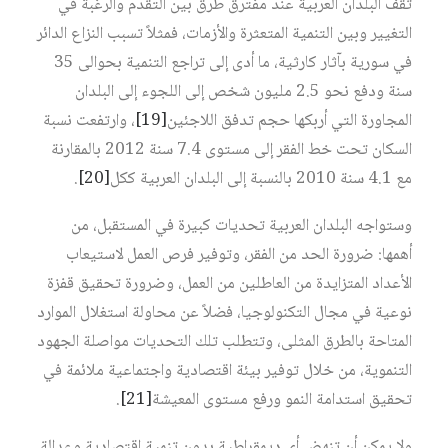
تقف البلدان العربية عند مفترق طرق بين التقدم والرغبة في
التغيير وبين التنمية المتعثرة والأزمات، فمثلاً تسبب النزاع الدائر
في سورية بآثار كارثية، ما أدى إلى تراجع التنمية بحوالى 35
سنة ودفع نحو 2.5 مليون شخص إلى اللجوء إلى البلدان
المجاورة التي أربكها حجم تدفق اللاجئين
[19]
، وارتفعت نسبة
السكان تحت خط الفقر إلى مستوى 7.4 سنة 2012 بالمقارنة
مع 4.1 سنة 2010 بالنسبة إلى البلدان العربية ككل
[20]
.
وستواجه البلدان العربية تحديات كبيرة في المستقبل، من
أهمها: ضرورة الحد من الفقر، وتوفير فرص العمل لاستيعاب
الأعداد المتزايدة من العاطلين من العمل، وضرورة تحقيق قفزة
نوعية في مجال التكنولوجيا، فضلاً عن محاولة استغلال الموارد
المتاحة بالطرق المثلى، وتتطلب تلك التحديات مواصلة الجهود
التنموية، من خلال توفير بيئة اقتصادية واجتماعية ملائمة في
تحقيق استدامة النمو ورفع مستوى المعيشة
[21]
.
ولا يمكن أن تنهض أي ديمقراطية بدون تنمية اقتصادية وعدالة