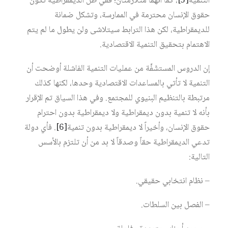
التنمية
[5]
، كما أنهما متلازمتان؛ ففي ظل الديمقراطية تكون
حقوق الإنسان محترمة في الممارسة، وتشكل ضمانة
للديمقراطية، لكن هذا الترابط سيتلاشى ولن يطول ما لم يتم
الاهتمام بتحقيق التنمية الاقتصادية.
إن الدروس المستشَفَّة من عمليات التنمية الفاشلة أوضحت أن
التنمية لا تأتي بالمساعدات الاقتصادية وحدها، لكنها كذلك
مرتبطة بالتنظيم البنيوي للمجتمع. وفي هذا السياق تم الإقرار
بأنه لا تنمية بدون ديمقراطية ولا ديمقراطية بدون احترام
حقوق الإنسان، وأخيراً لا ديمقراطية بدون تنمية
[6]
. فأي دولة
تدعي الديمقراطية حقاً وصدقاً لا بد من أن تلتزم بالأسس
التالية:
– نظام انتخابي حقيقي.
– الفصل بين السلطات.