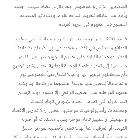
الصعيدين الذاتي والموضوعي بحاجة إلى فضاء سياسي جديد،
يأخذ على عاتقه تحريك الساحة بقواها ومكوناتها المتعددة
لتجدير هذا المفهوم في التربة العربية.
فالمواطنة كمبدأ ومرجعية دستورية وسياسية، لا تلغي عملية
التدافع والتنافس في الفضاء الاجتماعي، بل تضبطها بضوابط
الوطن ووحدته القائمة على احترام التنوع وليس على نفيه،
والساعية إلى تمتين قاعدة الوحدة الوطنية، حتى يشعر الجميع
بأن مستقبلهم مرهون بها، وأنها لا تشكل نفياً لخصوصياتهم،
وإنما مجالاً للتعبير عنها بوسائل منسجمة وواضحة. ولا يكتمل
مفهوم المواطنة على الصعيد الواقعي، إلا بنشوء دولة الإنسان
تلك الدولة التي تمارس الحياد الإيجابي تجاه قناعات
ومعتقدات وأيديولوجيات مواطنيها. بمعنى أن لا تمارس الإقصاء
والتهميش والتمييز تجاه مواطن بسبب معتقداته أو أصوله
القومية أو العرقية. كما أنها لا تمنح الأفضلية لمواطن بفضل
معتقداته أو أصوله القومية أو العرقية. فهي مؤسسة جامعة لكل