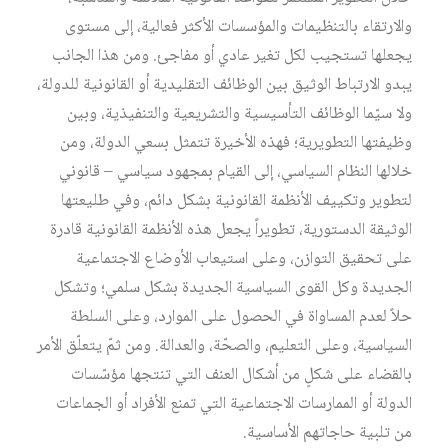
والارتقاء بالتنظيمات والمؤسسات الأكثر فعالية، إلى مستوى
يجعلها تستجيب لكل تغير عادي أو مفاجئ. ومن هذا الجانب
يبدو الارتباط الوثيق بين الوظائف التقليدية أو القانونية للدولة،
ولا سيّما الوظائف التأسيسية والتشريعية والتنفيذية، وبين
وظيفتها التطويرية؛ فهذه الأخيرة تتمثل بسعي الدولة، ومن
خلالها النظام السياسي، إلى القيام بمجهود سياسي – قانوني
لتطوير وتكييف الأنظمة القانونية بشكل دائم، وفي طليعتها
الوثيقة الدستورية، تطويراً يجعل هذه الأنظمة القانونية قادرة
على تحقيق التوازن، وعلى استيعاب الأوضاع الاجتماعية
الجديدة وكل القوى السياسية الجديدة بشكل سلمي؛ وتشكل
حلاً لعدم المساواة في الحصول على الموارد، وعلى السلطة
السياسية، وعلى التعليم، والصحّة، والعدالة. ومن ثمّ يتعلّق الأمر
بالقضاء على شكلٍ من أشكال العنف التي تنتجها مؤسّسات
الدولة أو الممارسات الاجتماعية التي تمنع الأفراد أو الجماعات
من تلبية حاجاتهم الأساسية.