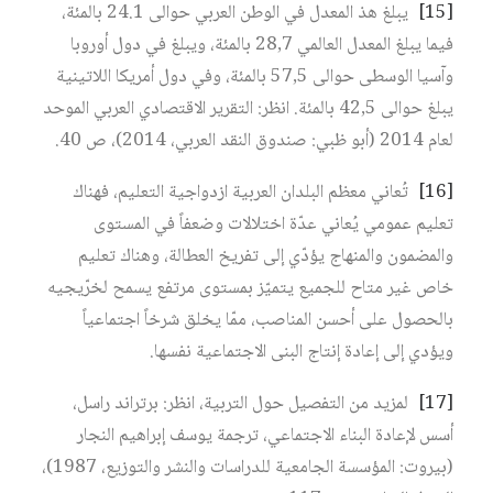
[15]
يبلغ هذ المعدل في الوطن العربي حوالى 24.1 بالمئة،
فيما يبلغ المعدل العالمي 28,7 بالمئة، ويبلغ في دول أوروبا
وآسيا الوسطى حوالى 57,5 بالمئة، وفي دول أمريكا اللاتينية
يبلغ حوالى 42,5 بالمئة. انظر: التقرير الاقتصادي العربي الموحد
لعام 2014 (أبو ظبي: صندوق النقد العربي، 2014)، ص 40.
[16]
تُعاني معظم البلدان العربية ازدواجية التعليم، فهناك
تعليم عمومي يُعاني عدّة اختلالات وضعفاً في المستوى
والمضمون والمنهاج يؤدّي إلى تفريخ العطالة، وهناك تعليم
خاص غير متاح للجميع يتميّز بمستوى مرتفع يسمح لخرّيجيه
بالحصول على أحسن المناصب، ممّا يخلق شرخاً اجتماعياً
ويؤدي إلى إعادة إنتاج البنى الاجتماعية نفسها.
[17]
لمزيد من التفصيل حول التربية، انظر: برتراند راسل،
أسس لإعادة البناء الاجتماعي، ترجمة يوسف إبراهيم النجار
(بيروت: المؤسسة الجامعية للدراسات والنشر والتوزيع، 1987)،