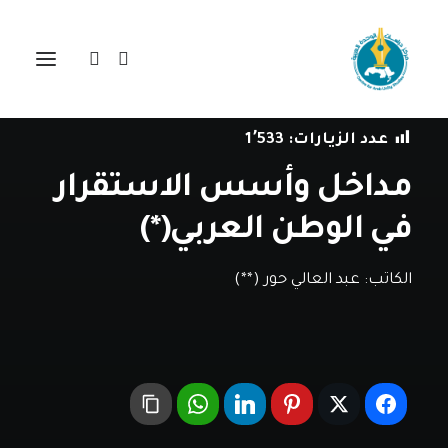
في
دراسات
•
4 يونيو، 2020
عدد الزيارات:
1٬533
مداخل وأسس الاستقرار
في الوطن العربي(*)
الكاتب:
عبد العالي حور (**)