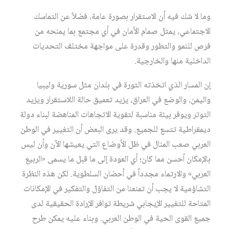
وما لا شك فيه أن الاستقرار بصورة عامة، فضلاً عن التماسك
الاجتماعي، يمثل صمام الأمان في أي مجتمع بما يمنحه من
فرص للنمو والتطور وقدرة على مواجهة مختلف التحديات
الداخلية منها والخارجية.
إن المسار الذي اتخذته الثورة في بلدان مثل سورية وليبيا
واليمن، والوضع في العراق، يزيد تعميق حالة اللاستقرار ويزيد
التوتر ويوفر بيئة مناسبة لتقوية الاتجاهات المناهضة لبناء دولة
ديمقراطية تتسع للجميع. وقد يرى البعض أن التغيير في الوطن
العربي صعب المنال في ظل الأوضاع التي يعيشها الآن وأن ليس
بالإمكان أحسن مما كان؛ أي العودة إلى ما قبل ما يسمى «الربيع
العربي» والارتماء مجدداً في أحضان السلطوية. لكن هذه النظرة
التشاؤمية لا يجب أن تمنعنا من التفاؤل والتفكير في الإمكانات
المتاحة للتغيير الإيجابي شريطة توافر الإرادة الحقيقية لدى
جميع القوى الحية في الوطن العربي. وبناء عليه يمكن طرح