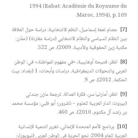
1994 (Rabat: Académie du Royaume du
Maroc, 1994), p. 109.
[7]
عصام نعمة إسماعيل، النظم الانتخابية: دراسة حول العلاقة
بين النظام السياسي والنظام الانتخابي (دراسة مقارنة) (عمّان:
مكتبة زين الحقوقية والأدبية، 2009)، ص 522.
[8]
انظر: فتيحة أوهايبية، «في مفهوم المواطنة،» في: الوطن
العربي والتحولات الديمقراطية، دراسات وأبحاث؛ 1 (بغداد: بيت
الحكمة، 2012)، ص 9.
[9]
انظر: أمارتيا سن، فكرة العدالة، ترجمة مازن جندلي
(بيروت: الدار العربية للعلوم – ناشرون؛ أبو ظبي: مؤسسة محمد
بن راشد آل مكتوم، 2010)، ص 460.
[10]
برنامج الأمم المتحدة الإنمائي، تقرير التنمية الإنسانية
العربية للعام 2004: نحو الحرية في الوطن العربي (نيويورك: