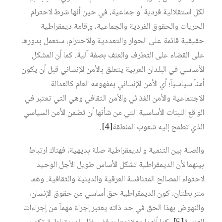
لكل استقلالية فردية أو جماعية، في حين أنها شرط لاحترام
الحريات والحقوق الفردية والجماعية، وإقامة ديمقراطية
حقيقية قائمة على الحوار والتعددية والاحترام، ستعمل بدورها
على القضاء على التطرف والعنف بصفة آلية. كما أن المشكل
الأساسي في البلدان العربية يتعلق بالأمن الإنساني قبل أن يكون
أمناً سياسياً؛ أي الأمن الإنساني بمفهومه العام كالعدالة
الاجتماعية والأمن الغذائي والأمن الثقافي وهي التي تعتبر في
الواقع اللبنات الأساسية التي من شأنها أن تضمن الأمن السياسي
الذي تطمح إليه شعوب المنطقة
[4]
.
والصلة بين التنمية والديمقراطية صلة بديهية، فهناك ارتباط
بينهما لأن الديمقراطية تشكل الأساس طويل الأجل الوحيد
لاحتواء المصالح المتنافسة العرقية والدينية والثقافية. وهما
مترابطتان، كون الديمقراطية حق أساسي من حقوق الإنسان،
والنهوض بهذا الحق في حد ذاته يعتبر إجراءً مهماً من إجراءات