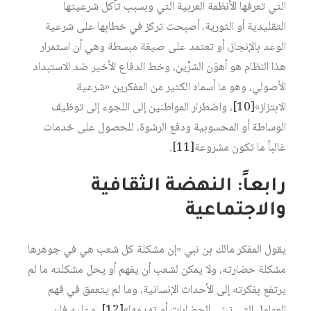
التي تعرفها الأنظمة العربية التي وبسبب تآكل شرعيتها
التقليدية أو الثورية، أصبحت تركز في خطابها على شرعية
الوعد بالإنجاز، أو تعتمد على صيغة مبسطة وهي أن استمرار
هذا النظام هو أهوَن الشرَّين، وخط الدفاع الأخير ضد الاستبداد
الأصولي، وهو ما أسماه الكثير من المفكرين «شرعية
الابتزاز»
[10]
، واضطرار المواطنين إلى اللجوء إلى توظيف
الوساطة أو المحسوبية ودفع الرشوة، للحصول على خدمات
غالباً ما تكون مشروعة
[11]
.
رابعاً: النهضة الثقافية
والاجتماعية
يقول المفكر مالك بن نبي «إن مشكلة كل شعب هي في جوهرها
مشكلة حضارته، ولا يمكن لشعب أن يفهم أو يحل مشكلته ما لم
يرتفع بفكرته إلى الأحداث الإنسانية، وما لم يتعمق في فهم
العوامل التي تبني الحضارات أو تهدمها»
[12]
. وعليه فإن