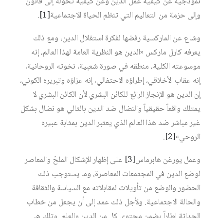
نموذجية عن كيفية عمل الدين وعن كيفية تحوله إلى قانون
وإلى حزمة من التعاليم التي تنظم الحياة الاجتماعية
[1]
.
وشاع عن الماركسية رفضها لفكرة استغلال الدين، ومع ذلك
يعرفه كارل ماركس «الدين هو النظرية العامة لهذا العالم، إنه
موسوعته الكلية، منطقه في صورة شعبية، نخوته الروحانية،
إنه عقاب الأخلاقي، إطراؤه الاحتفالي، إنه عزاؤه وتبريره الكوني،
إن الدين هو الإنجاز الرائع للكائن البشري لأن الكائن البشري لا
يمتلك واقعاً حقيقياً والنضال ضد الدين بالتالي هو نضال بشكل
غير مباشر ضد هذا العالم الذي يعتبر الدين بمثابة عبيره
الروحي»
[2]
.
وعمل يورغن هابرماس
[3]
على إظهار الإشكال الملحّ والمعاصر
لوضع الدين في المجتمعات المعاصرة، وما يستوجب ذلك
الحضور والوضع من تأويلات لمقابلاته مع السياسة والثقافة
والحالة الاجتماعية. ولأجل ذلك عمد إلى أن يجعل من خطاب
الحداثة إطاراً يضمن محتوى كل من الدين والعلم. وتلك هي