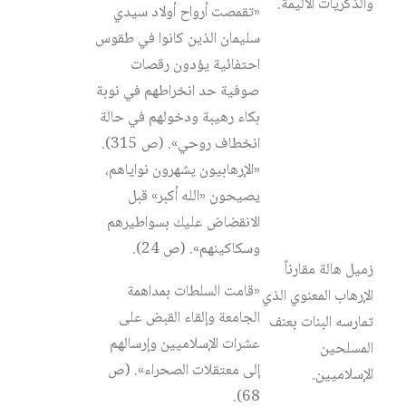
والذكريات الأليمة.
«تقمصت أرواح أولاد سيدي
سليمان الذين كانوا في طقوس
احتفائية يؤدون رقصات
صوفية حد انخراطهم في نوبة
بكاء رهيبة ودخولهم في حالة
انخطاف روحي». (ص 315).
«الإرهابيون يشهرون نواياهم،
يصيحون «الله أكبر» قبل
الانقضاض عليك بسواطيرهم
وسكاكينهم». (ص 24).
زميل هالة مقارناً
«قامت السلطات بمداهمة
الإرهاب المعنوي الذي
الجامعة وإلقاء القبض على
تمارسه البنات بعنف
عشرات الإسلاميين وإرسالهم
المسلحين
إلى معتقلات الصحراء». (ص
الإسلاميين.
68).