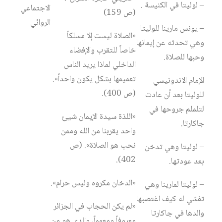
– لوليتا في الكنيسة .
الاجتماعي
(ص 159)
الروائي
– يونس مارينا للوليتا
«الصلاة ليست إلا مسلكاً
وهي تحدثه عن إيمانها
خاصاً للتقرب والإفضاء
وحبها للصلاة.
الداخلي لماذا يريد الناس
تعميمها بشكل يكون واحداً».
الإمام الاندونيسي
(ص 400).
للوليتا بعد أن عادت
لتلملم جروحها في
«اللذة سيدة الإيمان شيئ
جاكارتا.
واحد يقربنا من الله وممن
نحب هو الصلاة». (ص
– لوليتا وهي تدخن
402).
بعد عودتها.
«الدخان مكروه وليس حرام».
– لوليتا لمارينا وهي
تفشي له كيف اغتصبها
«لم يكن الحجاب في الجزائر
والدها في جاكارتا
معروفاً ومعمماً، والدي هو من