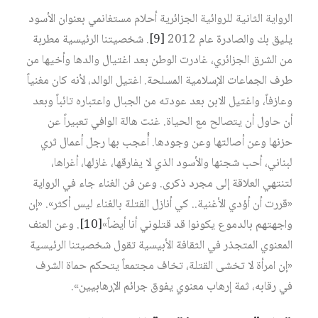
الرواية الثانية للروائية الجزائرية أحلام مستغانمي بعنوان الأسود
يليق بك والصادرة عام 2012
[9]
. شخصيتنا الرئيسية مطربة
من الشرق الجزائري، غادرت الوطن بعد اغتيال والدها وأخيها من
طرف الجماعات الإسلامية المسلحة. اغتيل الوالد، لأنه كان مغنياً
وعازفاً، واغتيل الابن بعد عودته من الجبال واعتباره تائباً وبعد
أن حاول أن يتصالح مع الحياة. غنت هالة الوافي تعبيراً عن
حزنها وعن أصالتها وعن وجودها. أُعجب بها رجل أعمال ثري
لبناني، أحب شجنها والأسود الذي لا يفارقها، غازلها، أغراها،
لتنتهي العلاقة إلى مجرد ذكرى. وعن فن الغناء جاء في الرواية
«قررت أن أؤدي الأغنية.. كي أنازل القتلة بالغناء ليس أكثر». «إن
واجهتهم بالدموع يكونوا قد قتلوني أنا أيضاً»
[10]
. وعن العنف
المعنوي المتجذر في الثقافة الأبيسية تقول شخصيتنا الرئيسية
«إن امرأة لا تخشى القتلة، تخاف مجتمعاً يتحكم حماة الشرف
في رقابه، ثمة إرهاب معنوي يفوق جرائم الإرهابيين».