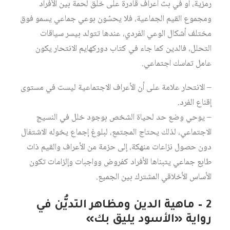
رمزية، أو في بث أعراف قادرة على خلق لحمة بين الأفراد
ومجموع القيم الجماعية، فلا يحسّون بوعي جماعي يسمو فوق
مختلف أشكال الوعي الفردي، عندها تتولد بيسر سياقات
التحلل، فالدين كما جاء في كتاب دوركهايم الانتحار يكون
عامل تماسك اجتماعي.
– الانتحار علامة على أن الأعراف الاجتماعية ليست في مستوى
إقناع الفرد.
– يوحي وضع حد لحياة الشخص بوجود خلل في النسيج
الاجتماعي، لذلك يحتاج المجتمع، لبلوغ إجماع يخوله الاشتغال
دون حصول نزاعات منهكة، إلى حزمة من الأعراف والقيم ذات
طابع جماعي يتبناها الأفراد كفروض وواجبات وإلزامات تكون
الأساس الأخلاقي المشترك بين الجميع.
2 – ماهية الدين ومظاهر التديُّن في
رواية «الأسود يليق بك»