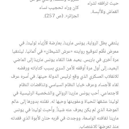
حيث ترافقه لشراء
كان وراء تحجيب نساء
القماش والألبسة.
الجزائر». (ص 257).
يلتقي بطل الرواية، يونس مارينا، بعارضة الأزياء لوليتا، في
معرض نظِّم لتوقيع روايته «عرش الشيطان» في ألمانيا، ليلتقيا
مرة أخرى في باريس. يعيد هذا اللقاء يونس مارينا إلى الماضي
البعيد، إلى أول مرة أوقفه الأمن السري بسبب كتاباته ورفضه
للانقلاب العسكري الذي وقع لرئيس الدولة حينها. في أسره عرف
لقاء الأجساد وعرف خبايا النظام السياسي وتناقضات النظام
الاجتماعي. أحب يونس مارينا الروائي والشخصية الرئيسية في
لوليتا عشقها للحياة وعفويتها وحبها له. نقلته بدورها إلى عالم
الموضة الذي لم يكن يعرف عنه شيئاً. وأحبت لوليتا في يونس
مارينا ثقافته الواسعة، ووجدت في قربه حنان الأبوة الذي فقدته
منذ تعرضها للاغتصاب.