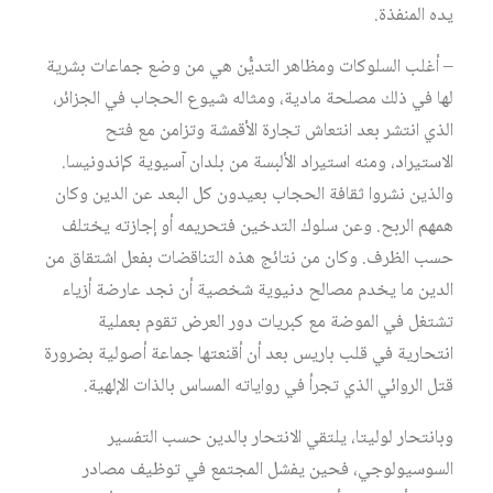
يده المنفذة.
– أغلب السلوكات ومظاهر التديُّن هي من وضع جماعات بشرية
لها في ذلك مصلحة مادية، ومثاله شيوع الحجاب في الجزائر،
الذي انتشر بعد انتعاش تجارة الأقمشة وتزامن مع فتح
الاستيراد، ومنه استيراد الألبسة من بلدان آسيوية كإندونيسا.
والذين نشروا ثقافة الحجاب بعيدون كل البعد عن الدين وكان
همهم الربح. وعن سلوك التدخين فتحريمه أو إجازته يختلف
حسب الظرف. وكان من نتائج هذه التناقضات بفعل اشتقاق من
الدين ما يخدم مصالح دنيوية شخصية أن نجد عارضة أزياء
تشتغل في الموضة مع كبريات دور العرض تقوم بعملية
انتحارية في قلب باريس بعد أن أقنعتها جماعة أصولية بضرورة
قتل الروائي الذي تجرأ في رواياته المساس بالذات الإلهية.
وبانتحار لوليتا، يلتقي الانتحار بالدين حسب التفسير
السوسيولوجي، فحين يفشل المجتمع في توظيف مصادر