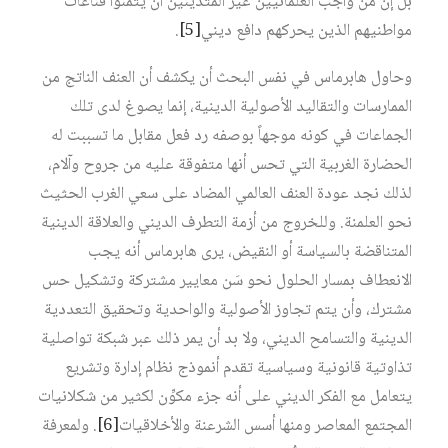
بل إن من واجب العلمانيين غير المتدينين أن يثمِّنوا قناعات
مواطنيهم الذين يحركهم دافع ديني
[5]
.
وحاول هابرماس في نفس البحث أن يكشف أن العنف الناتج من
الممارسات والتقاليد الأصولية الدينية، إنما يصوغ لدى تلك
الجماعات في كونه موجهاً بوصفه رد فعل مقابل ما تسببت له
الحضارة الغربية التي تحس أنها متفوقة عليه من جروح وآلام،
لذلك نجد عودة العنف العالمي المضاد على سعي الغرب الحثيث
نحو العلمنة. وللخروج من أزمة التطرف الديني والعلاقة الدينية
المتناقضة بالسياسة أو النقيض، يرى هابرماس أنه يجب
الانعطاف بمسار الحلول نحو سَن معايير مشتركة وتشكيل حس
مشترك، وأن يتم تجاوز الأصولية والواحدية وتحقيق التعددية
الدينية والتسامح الديني، ولا بد أن يمر ذلك عبر شبكة تواصلية
تذاوتية قانونية وسياسية تقدم أنموذج نظام إدارة وتشريع
يتعامل مع الفكر الديني على أنه جزء مكوِّن لكثير من شكلانيات
المجتمع المعاصر ومنها أسس الشرعنة والأخلاقيات
[6]
. ولمعرفة