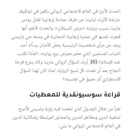
الحدث الأبرز في العالم الاجتماعي الروائي يكمن في توظيف
عارضة الأزياء لوليتا، من طرف جماعة إرهابية لقتل يونس
مارينا، بسبب روايته «عرش الشيطان»؛ والحدث الأهم، أنها
فجرت نفسها في عملية إرهابية انتحارية في وسط حي باريسي
يبعد عن مرأى شخصيتنا الرئيسية بعض الأمتار. يسأله أحد
الشباب المسلمين الذي حضر معرض بيع روايته: «لماذا تكتب
ضد الإسلام؟»
[8]
. أربك السؤال الروائي مارينا وكاد ينزع فرحة
النجاح بعد أن نفدت كل نسخ الرواية. لماذا كان لهذا السؤال
الاستفزازي أثر عميق في نفسيته؟
قراءة سوسيونقدية للمعطيات
نقرأ من خلال الجدول الذي لخصنا فيه رؤية واسيني الأعرج
لماهية الدين ومظاهر التدين والمحاور المرتبطة بإشكالية الدين
في العالم الاجتماعي الروائي ما يلي: