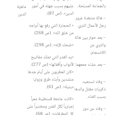
بالجماعة المسلحة.
عليهم بسبب جهله في أمور
ماهيّة
الدين». (ص 87).
الدين
– هالة منتقدة غرور
رجل الأعمال الثري.
« الحجارة التي رفع بها أبراجه
من خلق الله». (ص 268).
– بعد حوار بين هالة
والثري عن
«ضحك الإله». (ص 298).
اللانسجام.
«يد القدر التي تملك مفاتيح
– بعد عشاء جمعهما.
الأبواب وأقفالها» (ص 277).
«كان المطربون على أيام جدها
منشدين وأبناء طرق وزوايا
– وفاء تستعيد
دينية». (ص 61).
ذكريات مقتل والدها
بسبب الغناء.
«كانت جامعة قسنطينة ممراً
إجبارياً لكل الفتن ومختبراً على
– وفاء عن دور
كل التطرفات». (ص 68).