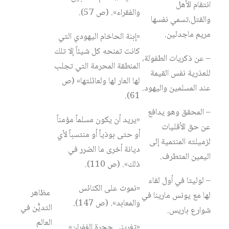
انتقام الأهل
والفقراء». (ص 57).
والقتل،تسمي نفسها
مريم ماجدلين.
«إبنة الحاخام اليهودي التي
كانت تمنحه كل شيئاً إلا تلك
– عن ذكريات الطفولة،
المنطقة المحرمة التي تجلب
للعذرية نفس القيمة
لها العار لها ولعائلتها» (ص
عند المسلمين واليهود.
61).
– المحقق وهو يدافع
«يريد أن يكون مسلماً مؤمناً
عن حق الأقليات
أو حتى بوذياً أو منتسباً لأي
لزميلته المنتمية إلى
ديانة أخرى ما الضرر في
اليمين المتطرف.
ذلك». (ص 110).
– لوليتا في أول لقاء
«نموت على الكنائس
مظاهر
لها مع يونس مارينا في
والمعابد». (ص 147).
التديُّن في
شوارع باريس.
العالم
«تغريني حجرة الغفران».