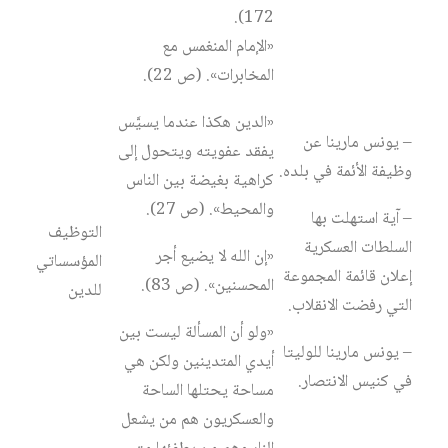
172).
«الإمام المنغمس مع
المخابرات». (ص 22).
«الدين هكذا عندما يسيَّس
– يونس مارينا عن
يفقد عفويته ويتحول إلى
وظيفة الأئمة في بلده.
كراهية بغيضة بين الناس
والمحيط». (ص 27).
– آية استهلت بها
التوظيف
السلطات العسكرية
«إن الله لا يضيع أجر
المؤسساتي
إعلان قائمة المجموعة
المحسنين». (ص 83).
للدين
التي رفضت الانقلاب.
«ولو أن المسألة ليست بين
– يونس مارينا للوليتا
أيدي المتدينين ولكن هي
في كنيس الانتصار.
مساحة يحتلها الساحة
والعسكريون هم من يشعل