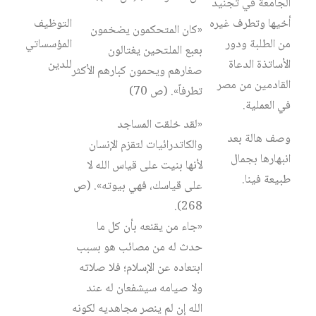
الجامعة في تجنيد
أخيها وتطرف غيره
التوظيف
«كان المتحكمون يضخمون
من الطلبة ودور
المؤسساتي
بعبع الملتحين يغتالون
الأساتذة الدعاة
للدين
صغارهم ويحمون كبارهم الأكثر
القادمين من مصر
تطرفاً». (ص 70)
في العملية.
«لقد خلقت المساجد
وصف هالة بعد
والكاتدرائيات لتقزم الإنسان
انبهارها بجمال
لأنها بنيت على قياس الله لا
طبيعة فينا.
على قياسك، فهي بيوته». (ص
268).
«جاء من يقنعه بأن كل ما
حدث له من مصائب هو بسبب
ابتعاده عن الإسلام؛ فلا صلاته
ولا صيامه سيشفعان له عند
الله إن لم ينصر مجاهديه لكونه