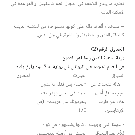
تطارد ما يبدي اللاعفة في المجال العام كالتقبيل أو المواعدة في
الأمكنة العامة.
– استخدام ألفاظ دالة على كونها مستوحاة من التنشئة الدينية
كلفظة، القدر، والخطيئة، والمغفرة، في جل النص.
الجدول الرقم (2)
رؤية ماهية الدين ومظاهر التدين
في العالم الاجتماعي الروائي في رواية: «الأسود يليق بك»
السياق
العبارات
المحاور
– هالة تتحدث عن
«الخيار بين قتلة يزايدون
سبب مقتل أخيها
عليك في الدين وبذريعته
علاء من طرف
يجردونك من حريتك». (ص
الإرهابيين.
70).
-التهمة التي وجهت
«كانوا يشتبهون في كون
للأخ بعد التحاقه
الجيش من أرسله ليتجسس