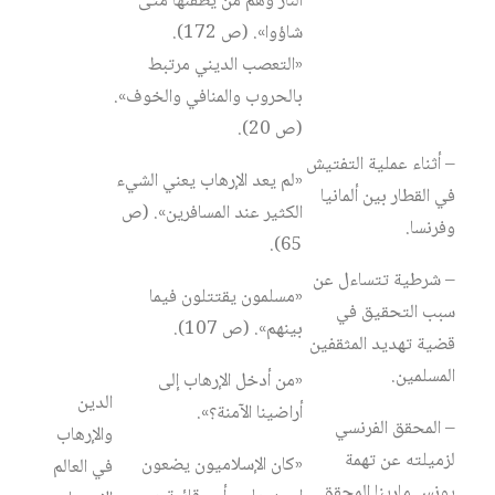
النار وهم من يطفئها متى
شاؤوا». (ص 172).
«التعصب الديني مرتبط
بالحروب والمنافي والخوف».
(ص 20).
– أثناء عملية التفتيش
«لم يعد الإرهاب يعني الشيء
في القطار بين ألمانيا
الكثير عند المسافرين». (ص
وفرنسا.
65).
– شرطية تتساءل عن
«مسلمون يقتتلون فيما
سبب التحقيق في
بينهم». (ص 107).
قضية تهديد المثقفين
المسلمين.
«من أدخل الإرهاب إلى
الدين
أراضينا الآمنة؟».
– المحقق الفرنسي
والإرهاب
لزميلته عن تهمة
«كان الإسلاميون يضعون
في العالم
يونس مارينا المحقق