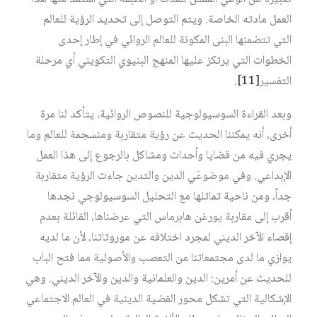
العمل مادته الخاصة. ويتم التوصل إلى تحديد الرؤية للعالم
التي تتضمنها البنى المكونة للعالم الروائي في إطار إحدى
الخطوات التي يرتكز عليها المنهج البنيوي التكويني أي مرحلة
التفسير
[11]
.
وبعد القراءة السوسيولوجية للنصوص الروائية، يتأكد لنا مرة
أخرى، أنه يمكننا الحديث عن رؤية متقاربة ومنسجمة للعالم وما
يجري فيه من قضايا وأحداث ومشاكل بالرجوع إلى هذا العمل
الإبداعي. وفي موضوعَي الدين والتدين جاءت الرؤية متقاربة
جداً، ومن ناحية تماثلها مع التحليل السوسيولوجي نجدها
أقرب إلى مقاربة يورغن هابرماس التي عرضناها، القائلة بعدم
إقصاء الآخر الديني لمجرد اختلافه عن موروثاتنا، لأن ما لديه
يوازي ما لدى مجتمعاتنا من التعصب والأصولية مما فتح الباب
للحديث عن أمرين: الدين والعلمانية والدين والآخر الديني. وهي
الإشكالية التي تشكل محور القضية الدينية في العالم الاجتماعي