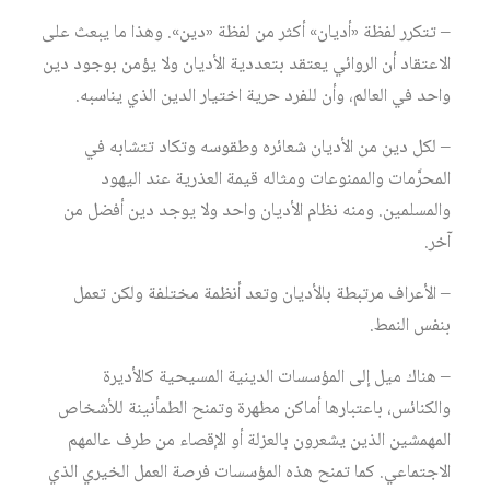
– تتكرر لفظة «أديان» أكثر من لفظة «دين». وهذا ما يبعث على
الاعتقاد أن الروائي يعتقد بتعددية الأديان ولا يؤمن بوجود دين
واحد في العالم، وأن للفرد حرية اختيار الدين الذي يناسبه.
– لكل دين من الأديان شعائره وطقوسه وتكاد تتشابه في
المحرَّمات والممنوعات ومثاله قيمة العذرية عند اليهود
والمسلمين. ومنه نظام الأديان واحد ولا يوجد دين أفضل من
آخر.
– الأعراف مرتبطة بالأديان وتعد أنظمة مختلفة ولكن تعمل
بنفس النمط.
– هناك ميل إلى المؤسسات الدينية المسيحية كالأديرة
والكنائس، باعتبارها أماكن مطهرة وتمنح الطمأنينة للأشخاص
المهمشين الذين يشعرون بالعزلة أو الإقصاء من طرف عالمهم
الاجتماعي. كما تمنح هذه المؤسسات فرصة العمل الخيري الذي