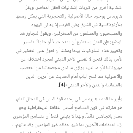
إشكالية أخرى من كبريات إشكاليات العقل المعاصر. ويقرّ
هابرماس بوجود حالة الأصولية والتحجرية التي يمكن وسمها
بالأرثوذكسية في الشرق وفي الغرب، إذ يعاني اليهود
والمسيحيون والمسلمون من المتطرفين. ويقول لتجاوز هذا
الوضع: «إن العقل يستطيع أن يقدم حيلاً أو حلولاً لتفسير
وتغيير هذه السلوكيات بينما يمكننا أن نعول على التفكير في
الأمر، بذلك فنحن لا نقصي الآخر الديني لمجرد اختلافه عن
موروثاتنا لأن ما لديه يوازي ما لدى مجتمعاتنا من التعصب
والأصولية مما فتح الباب أمام الحديث عن أمرين: الدين
والعلمانية والدين والآخر الديني»
[4]
.
وأبرز ما قدمه هابرماس في بحثه قوة الدين في المجال العام،
هو فكرته في كون التسامح أساس الثقافة الديمقراطية وهو
مسار باتجاهين دائماً، ولهذا لا ينبغي فقط أن يتسامح المؤمنون
إزاء اعتقادات الآخرين بما فيها عقائد غير المؤمنين وقناعاتهم…