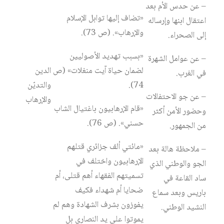
– عن حدس الأم بعد
«تضاف إليها توابل الإسلام
اعتقال ابنها وإرساله
والإرهاب». (ص 73).
إلى الصحراء.
«بسبب تهديد الأصوليين
– عن عوامل الشهرة
لضمان حياة آيت منغلات» (ص
الدين
في الغرب.
74).
والتديّن
– عن جو الاحتفالات
والإرهاب
«قام الإرهابيون باغتيال الشاب
وحضور الأمن أكثر
حسني». (ص 76).
من الجمهور.
«مائتي ألف جزائري قتلهم
– ملاحظة هالة بعد
الإرهابيون واختلف في
الجو والوطني الذي
تسميتهم الفقهاء أهم قتلى، أم
ساد القاعة في
ضحايا أم شهداء فكيف
باريس وبعد سماع
يفوزون بشرف الشهادة وهم لم
النشيد الوطني.
يموتوا على يد النصارى بل