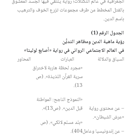
الجغرافية في عالم التكتلات؛ رواية يلتقي فيها الجسد المعشوق
بالقتل المخطط من طرف مجموعات تزرع الخوف والترهيب
باسم الدين.
الجدول الرقم (1)
رؤية ماهية الدين ومظاهر التديُّن
في العالم الاجتماعي الروائي في رواية «أصابع لوليتا»
السياق والدلالة
العبارات
المحاور
«مجرد لحظة هاربة لاختراق
سرية القرآن اللذيذة». (ص
13).
«النموذج الناجح: المواطنة
– عن محتوى رواية
قبل الدين». (ص13)».
«عرش الشيطان».
«بلد مسلم لائكي». (ص
– عن إندونيسيا وعامل
404).