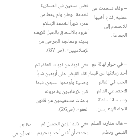
قضى سنتين في العسكرية
– وفاء تتحدث عن
لخدمة الوطن ولم يعط من
عملية إقناع أخيها
عمره شهراً لخدمة الإسلام
للانضمام إلى
أغروه بالالتحاق بالجبل للإيفاء
الجماعة.
بدينه ومعالجة الجرحى من
الإسلاميين». (ص 87).
– في حوار لهالة مع
«في نوبة من نوبات العفة، تم
أحد زملائها عن قيمة
إلقاء القبض على أربعين شاباً
الحب في العالم
وصبية وأودعوا السجن، فيما
الاجتماعي القائم
كان الإرهابيون يغادرونه
وسياسة السلطة
بالمئات مستفيدين من قانون
اتجاه الإرهابيين.
العفو». (ص26).
– هالة مقارنة السلم
«في ذلك الزمن الجميل لم
مظاهر
القيمي ونظام
يحدث أن أفتى أحد بتحريم
التديُّن في