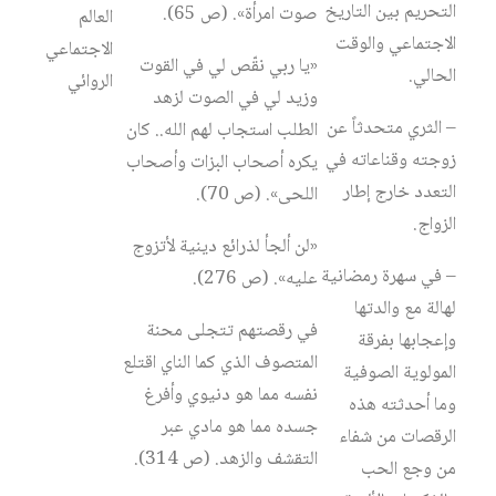
التحريم بين التاريخ
صوت امرأة». (ص 65).
العالم
الاجتماعي والوقت
الاجتماعي
«يا ربي نقّص لي في القوت
الحالي.
الروائي
وزيد لي في الصوت لزهد
– الثري متحدثاً عن
الطلب استجاب لهم الله.. كان
زوجته وقناعاته في
يكره أصحاب البزات وأصحاب
التعدد خارج إطار
اللحى». (ص 70).
الزواج.
«لن ألجأ لذرائع دينية لأتزوج
– في سهرة رمضانية
عليه». (ص 276).
لهالة مع والدتها
في رقصتهم تتجلى محنة
وإعجابها بفرقة
المتصوف الذي كما الناي اقتلع
المولوية الصوفية
نفسه مما هو دنيوي وأفرغ
وما أحدثته هذه
جسده مما هو مادي عبر
الرقصات من شفاء
التقشف والزهد. (ص 314).
من وجع الحب