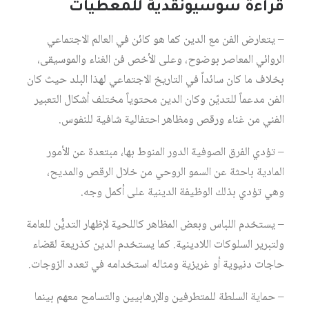
قراءة سوسيونقدية للمعطيات
– يتعارض الفن مع الدين كما هو كائن في العالم الاجتماعي
الروائي المعاصر بوضوح، وعلى الأخص فن الغناء والموسيقى،
بخلاف ما كان سائداً في التاريخ الاجتماعي لهذا البلد حيث كان
الفن مدعماً للتديّن وكان الدين محتوياً مختلف أشكال التعبير
الفني من غناء ورقص ومظاهر احتفالية شافية للنفوس.
– تؤدي الفرق الصوفية الدور المنوط بها، مبتعدة عن الأمور
المادية باحثة عن السمو الروحي من خلال الرقص والمديح،
وهي تؤدي بذلك الوظيفة الدينية على أكمل وجه.
– يستخدم اللباس وبعض المظاهر كاللحية لإظهار التديُّن للعامة
ولتبرير السلوكات اللادينية. كما يستخدم الدين كذريعة لقضاء
حاجات دنيوية أو غريزية ومثاله استخدامه في تعدد الزوجات.
– حماية السلطة للمتطرفين والإرهابيين والتسامح معهم بينما