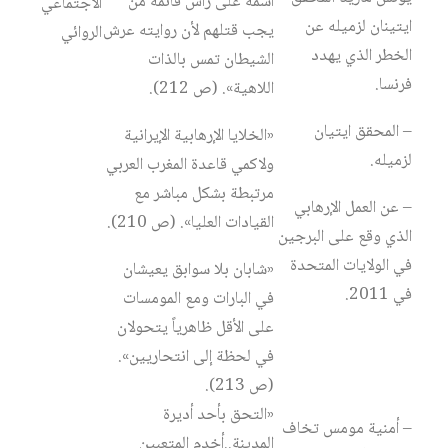
اسمه على رأس قائمة من
الاجتماعي
ايتينان لزميله عن
يجب قتلهم لأن روايته عرش
الروائي
الخطر الذي يهدد
الشيطان تمس بالذات
فرنسا.
اللاهية». (ص 212).
– المحقق ايتيان
«الخلايا الإرهابية الإيرانية
لزميله.
ولاكمي قاعدة المغرب العربي
مرتبطة بشكل مباشر مع
– عن العمل الإرهابي
القيادات العليا». (ص 210).
الذي وقع على البرجين
في الولايات المتحدة
«شابان بلا سوابق يعيشان
في 2011.
في البارات ومع المومسات
على الأقل ظاهرياً يتحولان
في لحظة إلى انتحاريين».
(ص 213).
«التحق بأحد أديرة
– أمنية مومس تخاف
المدينة..أخدم المتعبين