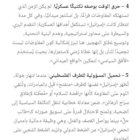
4 – حرق الوقت بوصفه تكتيكًا عسكريًّا
: لم يكن الزمن الذي
تستهلكه المفاوضات فراغًا، بل استُثمِر ميدانيًّا، وفي كل مدة
انتظار كانت «إسرائيل» تستكمل أهدافها العسكرية: التقدم البري،
والسيطرة على محاور استراتيجية، وهدم البنية التحتية،
وتوسيع نطاق التهجير. هنا تبرز إشكالية كون المفاوضات ليست
تجميدًا للنار، بل إنها غطاءٌ زمني لاستمرارها، بحيث يُستخدَم
«الأفق السياسي» لتمكين «الواقع الميداني».
5 – تحميل المسؤولية للطرف الفلسطيني
: عندما تنهار جولة،
تُظهر «إسرائيل» نفسها كطرف «منفتح» قَبِل بالمبادرات، وتُلقِي
اللوم على المقاومة كأنها «رافضة للسلام» أو «مُعطِّلة لإطلاق
سراح الرهائن»، ضمن معادلة خطابية تنقل التكلفةَ السياسيةَ إلى
الضحية، وتَمنح الاحتلالَ قدرةً على تسويق صورته كـ«طالب
حلٍّ» بينما يواصل القصف والقتل، وهي وظيفة دعائية بامتياز،
تحمي «إسرائيلَ» من الضغط الدولي وتزيد الضغط الشعبي على
المقاومة.