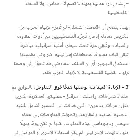
– إنشاء إدارة مدنية بديلة لا تضم لا «حماس» ولا السلطة
الفلسطينية.
بهذا، يتضح أن «الصفقة الشاملة» لم تُطرَح لإنهاء الحرب، بل
لتكريس معادلة إذعان تُجرِّد الفلسطينيين من أدوات المقاومة
والسيادة، وتُبقِي غزةَ تحت سيطرة أمنية إسرائيلية مباشرة،
تبُقِي البابَ مفتوحًا لمخططات إسرائيلية أكبر وفي مقدمتها
استكمال التهجير؛ أي أن السقف التفاوضي قد تحوَّل إلى وصفة
لإنهاء القضية الفلسطينية، لا لإنهاء الحرب فقط.
3 – الإبادة الميدانية بوصفها هدفًا فوق التفاوض
: بالتوازي مع
هذه الاشتراطات، واصلت «إسرائيل» عملياتها العسكرية الكبرى،
مثل «عربات جدعون»، التي هدفت إلى التدمير الشامل للبنية
التحتية المدنية والمقاومة، وتحولت المفاوضات إلى غطاء
سياسي ودبلوماسي لهذه العمليات، لكنها لم تكن يومًا بديلًا
منها، فالهدف الإسرائيلي لم يكن استعادة الأسرى أو التوصل إلى