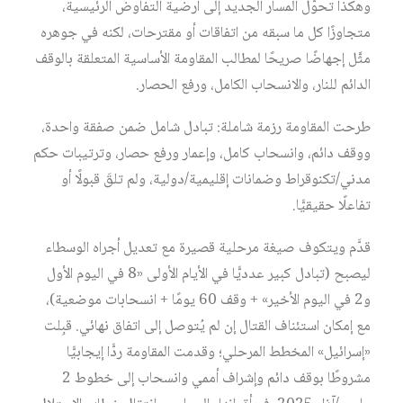
وهكذا تحوَّل المسار الجديد إلى أرضية التفاوض الرئيسية،
متجاوزًا كل ما سبقه من اتفاقات أو مقترحات، لكنه في جوهره
مثَّل إجهاضًا صريحًا لمطالب المقاومة الأساسية المتعلقة بالوقف
الدائم للنار، والانسحاب الكامل، ورفع الحصار.
طرحت المقاومة رزمة شاملة: تبادل شامل ضمن صفقة واحدة،
ووقف دائم، وانسحاب كامل، وإعمار ورفع حصار، وترتيبات حكم
مدني/تكنوقراط وضمانات إقليمية/دولية، ولم تلقَ قبولًا أو
تفاعلًا حقيقيًّا.
قدَّم ويتكوف صيغة مرحلية قصيرة مع تعديل أجراه الوسطاء
ليصبح (تبادل كبير عدديًّا في الأيام الأولى «8 في اليوم الأول
و2 في اليوم الأخير» + وقف 60 يومًا + انسحابات موضعية)،
مع إمكان استئناف القتال إن لم يُتوصل إلى اتفاق نهائي. قبِلت
«إسرائيل» المخطط المرحلي؛ وقدمت المقاومة ردًّا إيجابيًّا
مشروطًا بوقف دائم وإشراف أممي وانسحاب إلى خطوط 2