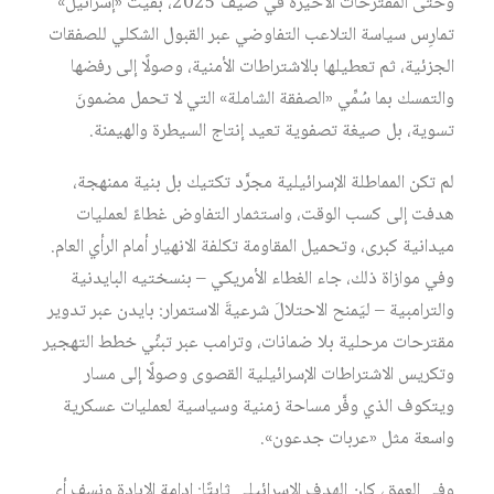
وحتى المقترحات الأخيرة في صيف 2025، بقيت «إسرائيل»
تمارِس سياسة التلاعب التفاوضي عبر القبول الشكلي للصفقات
الجزئية، ثم تعطيلها بالاشتراطات الأمنية، وصولًا إلى رفضها
والتمسك بما سُمِّي «الصفقة الشاملة» التي لا تحمل مضمونَ
تسوية، بل صيغة تصفوية تعيد إنتاج السيطرة والهيمنة.
لم تكن المماطلة الإسرائيلية مجرَّد تكتيك بل بنية ممنهجة،
هدفت إلى كسب الوقت، واستثمار التفاوض غطاءً لعمليات
ميدانية كبرى، وتحميل المقاومة تكلفة الانهيار أمام الرأي العام.
وفي موازاة ذلك، جاء الغطاء الأمريكي – بنسختيه البايدنية
والترامبية – ليَمنح الاحتلالَ شرعيةَ الاستمرار: بايدن عبر تدوير
مقترحات مرحلية بلا ضمانات، وترامب عبر تبنِّي خطط التهجير
وتكريس الاشتراطات الإسرائيلية القصوى وصولًا إلى مسار
ويتكوف الذي وفَّر مساحة زمنية وسياسية لعمليات عسكرية
واسعة مثل «عربات جدعون».
وفي العمق، كان الهدف الإسرائيلي ثابتًا: إدامة الإبادة ونسف أي