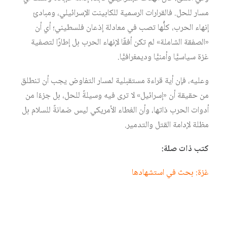
مسار للحل. فالقرارات الرسمية للكابينت الإسرائيلي، ومبادئ
إنهاء الحرب، كلُّها تصب في معادلة إذعان فلسطيني؛ أي أن
«الصفقة الشاملة» لم تكن أفقًا لإنهاء الحرب بل إطارًا لتصفية
غزة سياسيًّا وأمنيًّا وديمغرافيًّا.
وعليه، فإن أية قراءة مستقبلية لمسار التفاوض يجب أن تنطلق
من حقيقة أن «إسرائيل» لا ترى فيه وسيلةً للحل، بل جزءًا من
أدوات الحرب ذاتها، وأن الغطاء الأمريكي ليس ضمانةً للسلام بل
مظلة لإدامة القتل والتدمير.
كتب ذات صلة:
غزة: بحث في استشهادها