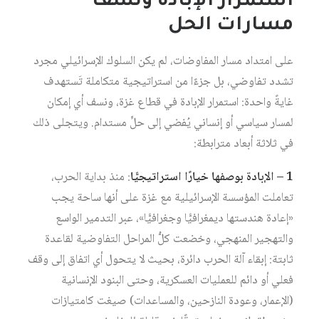
استمرار الإبادة ونسف
مسارات الحل
على امتداد مسار المفاوضات، لم يكن السلوك الإسرائيلي مجرد
تشدد تفاوضي، بل جزءًا من استراتيجية متكاملة تَستهدف
غايةً واحدة: استمرار الإبادة في قطاع غزة، ونسف أي إمكان
لمسار سياسي أو إنساني يُفضي إلى حلٍّ مستدام. ويتجلى ذلك
في ثلاثة أبعاد مترابطة:
1 – الإبادة بوصفها خيارًا استراتيجيًّا
: منذ بداية الحرب،
تعاملت المؤسسة الإسرائيلية مع غزة على أنها ساحة يجب
«إعادة هندستها ديمغرافيًّا وجغرافيًّا»، عبر التدمير الواسع
والتهجير المنهجي، وخضعت كلُّ المراحل التفاوضية لقاعدة
ثابتة: إبقاء آلة الحرب دائرة، بحيث لا يتحول أي اتفاق إلى وقف
فعلي أو دائم للعمليات العسكرية، وحتى البنود الإنسانية
(الإعمار، وعودة النازحين، والمساعدات) صيغت كامتيازات