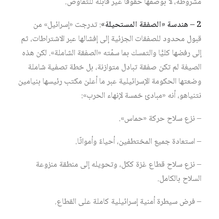
مشروطة، لا بوصفها حقوقًا غير قابلة للتفاوض.
2 – هندسة «الصفقة المستحيلة»
: تدرجت «إسرائيل» من
قبول محدود للصفقات الجزئية إلى إفشالها عبر الاشتراطات، ثم
إلى رفضها كليًّا والتمسك بما سمّته «الصفقة الشاملة». لكن هذه
الصيغة لم تكن صفقة تبادل متوازنة، بل خطة تصفية شاملة
وضعتها الحكومة الإسرائيلية عبر ما أعلن مكتب رئيسها بنيامين
نتنياهو، أنه «مبادئ خمسة لإنهاء الحرب»:
– نزع سلاح حركة «حماس».
– استعادة جميع المختطفين، أحياءً وأمواتًا.
– نزع سلاح قطاع غزة ككل، وتحويله إلى منطقة منزوعة
السلاح بالكامل.
– فرض سيطرة أمنية إسرائيلية كاملة على القطاع.