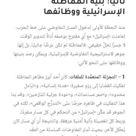
ثانيًا: بنية المماطلة
الإسرائيلية ووظائفها
منذ اللحظة الأولى لدخول المسار التفاوضي على خط الحرب،
تعاملت «إسرائيل» مع أي مقترح بوصفه أداةً لتدوير الوقت،
لا جسرًا لحلٍّ حقيقي. فالمماطلة لم تكن عرضًا جانبيًّا، بل إنها
جوهر الاستراتيجية التفاوضية الإسرائيلية، ويمكن رصد بنيتها
ووظائفها على النحو الآتي:
1 – التجزئة المتعمَّدة للملفات
: كان أحد أبرز مظاهر المماطلة
تفكيكَ القضايا إلى رزم صغيرة: «هدنة إنسانية»، و«تبادل
محدود»، و«ممر مساعدات»، و«عودة جزئية للنازحين». وقد بدا
هذا التفكيك في ظاهرِه حرصًا على «التدرُّج الواقعي»، لكنه في
الجوهر قد مكَّن «إسرائيل» من التحكم في كل مسار منفردًا،
وربط كل تفصيلة بآلية أمنية مرهِقة. والنتيجة أن أي مسار كان
يُعطِّل الآخر، بحيث تُدار المفاوضات كسلسلة من العقَد