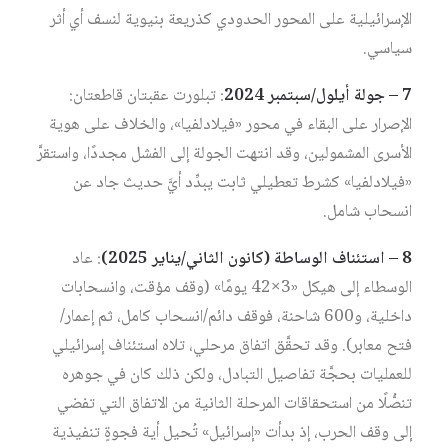
الإسرائيلية على المحور الحدودي كذريعة بنيوية لنسف أي أثر
سياسي.
7 – جولة أيلول/سبتمبر 2024
: تبلورت عقبتان قاطعتان:
الإصرار على البقاء في محور «فيلادلفيا»، والخلاف على هوية
الأسرى المشمولين، وقد انتهت الجولة إلى الفشل مجددًا، واستقرَّ
«فيلادلفيا» كشرط تعطيلي ثابت يبدِّد أيَّ حديث جاد عن
انسحاب شامل.
8 – استئناف الوساطة (كانون الثاني/يناير 2025)
: عاد
الوسطاء إلى هيكل «3×42 يومًا» (وقف مؤقت، وانسحابات
داخلية، و600 شاحنة، فوقف دائم/انسحاب كامل، ثم إعمار/
فتح معابر). وقد تحقَّق اتفاق مرحلي، تلاه استئناف إسرائيلي
للعمليات بحجَّة تفاصيل التبادل، ولكن ذلك كان في جوهره
تنصُّلًا من استحقاقات المرحلة الثانية من الاتفاق التي تفضي
إلى وقف الحرب، إذ بدأت «إسرائيل» تُحيل أية فجوةٍ تنفيذية