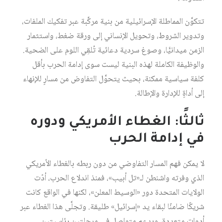
تتكوَّن المماطلة الإسرائيلية من بنية مركَّبة عبر تفكيك الملفات،
وتدوير الشروط، وتحويل الإنساني إلى ورقة ضغط، واستثمار
الزمن ميدانيًّا، وصوغ سردية دعائية تُلقِي اللوم على الضحية.
والوظيفة الكاملة لهذه البنية ليست سوى إدامة الحرب بأقل
كلفة سياسية ممكنة، بحيث يتحوَّل التفاوض من مسارٍ للإنهاء
إلى أداةٍ للإدارة والإطالة.
ثالثًا: الغطاء الأمريكي ودوره
في إدامة الحرب
لا يمكن فهم المسار التفاوضي من دون ربطه بالغطاء الأمريكي
الذي وفرته واشنطن لـ«تل أبيب»، فمنذ اندلاع الحرب، أدّت
الولايات المتحدة دور «الوسيط المعلن»، لكنها في الواقع كانت
شريكًا ضامنًا لبقاء يد «إسرائيل» طليقة. وتجلَّى هذا الغطاء عبر
أدوات متعددة، وبدعم متواصل في مرحلتين رئاسيتين