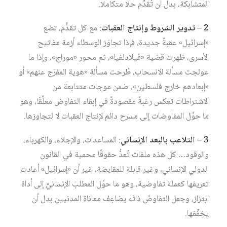
المتشابكة، بدل أن تُقدِّم حلًّا متكاملًا.
2 – تدوير الشروط وإنتاج العقبات
: مع كل تقدُّم، تضع
«إسرائيل» عقبةً جديدة، فإذا تجاوَز الوسطاء أزمة مفاتيح
الأسرى، ظهرت قضية «فيلادلفيا»، ثم محور «موراج»، وإذا ما
عولجت مسألة الانسحاب، طُرحت مسألة «هوية المفرَج عنهم» أو
«إبعادهم خارج فلسطين»، ضمن موجات متتابعة من
الاشتراطات تعكس رغبةً مقصودةً في إبقاء التفاوض معلَّقًا، وهو
ما حوَّل المفاوضات إلى مسرح دائم لإنتاج العقبات لا لتجاوزها.
3 – التلاعب بالبعد الإنساني
: المساعدات، والإجلاء، والكهرباء،
والوقود… كل هذه ملفات تُعدُّ حقوقًا محمية في القانون
الدولي الإنساني، وغير قابلة للمقايضة، غير أن «إسرائيل» أعادت
تعريفها كعملة تفاوضية، وهو ما حوَّل المطلبَ الإنسانيَّ إلى أداة
ابتزاز، وجعل التفاوضَ ذاتَه يضاعِف معاناة المدنيين بدل أن
يخفِّفها.