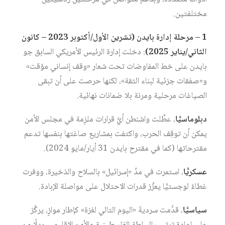
مختلفتين.
1 – مرحلة إدارة بايدن (تشرين الأول/أكتوبر 2023 – كانون
الثاني/يناير 2025)
: دخلت إدارة الرئيس الأمريكي السابق جو
بايدن على خط المفاوضات تحت شعار «وقف إنساني مؤقت»
و«صفقات جزئية لبناء الثقة»، لكنها حرصت على أن تبقى
الصياغات مرحلية ومرنة بلا ضمانات نهائية.
دبلوماسيًّا
، عطَّلت واشنطن أيَّ قرارات ملزِمة في مجلس الأمن
يمكن أن توقِف الحرب، واكتفت بمشاريع صاغتها بنفسها تدعم
مقترحاتها (كما في مقترح بايدن 31 أيار/مايو 2024).
عسكريًّا
، استمرت في مدِّ «إسرائيل» بالسلاح والذخيرة، ووفرت
غطاءً لوجستيًّا يعزِّز قدرات الاحتلال على مواصلة الإبادة.
سياسيًّا
، قدَّمت سرديةَ «اليوم التالي لغزة» كإطار موازٍ، يركِّز