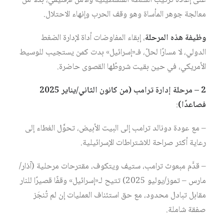
على إعادة ترتيب السلطة الفلسطينية والأمن الإقليمي، بدلًا من
معالجة جوهر المأساة وهو وقف الحرب وإنهاء الاحتلال.
وظيفة هذه المرحلة
، إبقاء المفاوضات أداة لإدارة الضغط
الدولي، لا مسارًا لحلّ، فـ«إسرائيل» بدت كمن يستجيب للوسيط
الأمريكي، في حين بقيت شروطُها القصوى حاضرة.
2 – مرحلة إدارة ترامب (من كانون الثاني/يناير 2025
فصاعدًا)
:
– مع عودة دونالد ترامب إلى البيت الأبيض، تحوَّل الغطاء إلى
رعاية أكثر صراحة للاشتراطات الإسرائيلية.
– قدَّم مبعوث ترامب، ستيف ويتكوف، مقترحات مرحلية (آذار/
مارس – تموز/يوليو 2025) تتيح لـ«إسرائيل» وقفًا قصيرًا للنار
مقابل تبادل محدود، مع حق استئناف العمليات إن لم تُنجَز
صفقة شاملة.