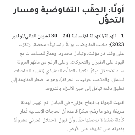
أولًا: الحِقَب التفاوضية ومسار
التحوُّل
1 – الهدنة/التهدئة الإنسانية (24 – 30 تشرين الثاني/نوفمبر
2023)
: دخلت المفاوضات بوابةً «إنسانيةً» محضة، ارتكزت
على وقف نار مؤقت، وتبادل محدود، وممارّ للمساعدات مع
قيود على الطيران والتحركات. وعلى الرغم من مظهر المرونة،
سلك الاحتلال مبكرًا تكتيك التفلُّت التنفيذي (تقييد الشاحنات
للشمال، والتلاعب بترتيبات الحركة)، وهو ما اضطر المقاومة إلى
تعليق دفعة تبادل إلى حين الالتزام بالشروط.
انتهت الجولة بـ«نجاح جزئي» في التبادل، ثم انهيار الهدنة
سريعًا؛ وهو ما رسَّخ مبكرًا قاعدة أنَّ الحاجات الإنسانية تُدار
كأداة ضغط لا بوصفها حقًّا، وأنَّ قبول الاحتلال الجزئي مشروطٌ
بقدرته على تفريغه على الأرض.