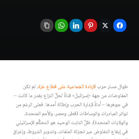
طوال مسار حرب
الإبادة الجماعية على قطاع غزة
، لم تكن
المفاوضات من جهة «إسرائيل» قناةً لحلِّ النزاع بقدر ما كانت –
في جوهرها – أداةً لإدارة الحرب وإطالة أمدها. فعلى الرغم من
تواتر المبادرات والوساطات (قطر، ومصر، والأمم المتحدة،
والولايات المتحدة)، ظلَّ الثابت الوحيد هو التحكُّم الإسرائيلي
في إيقاع التفاوض عبر تجزئة الملفات، وتدوير الشروط، وإغراق