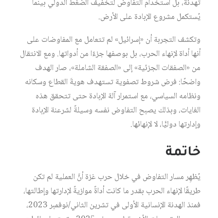
تهدئة، بل استخدام التفاوض لتخفيف الضغط الدولي بينما
يُستكمل مشروع الإبادة على الأرض.
وتكشف التجربة أن «إسرائيل» لم تتعامل مع المفاوضات على
أنها أداة لإنهاء الحرب، بل بوصفها جزءًا من أدواتها. ومع الانتقال
من «الصفقات الجزئية» إلى «الصفقة الشاملة»، صار الهدف
واضحًا: فرض شروط تصفوية تستهدف هويةَ القطاع وسكانه
ونظامه السياسي، مع استمرار آلة الإبادة حتى تتحقق هذه
الغايات، وبذلك يصبح التفاوض نفسه وسيلةً لشرعنة الإبادة
وإدارتها دوليًّا، لا لإنهائها.
خاتمة
يُظهِر مسار التفاوض في خلال حرب غزة أنَّ العملية لم تكن
طريقًا لإنهاء الحرب بقدر ما كانت أداةً موازيةً لإدارتها وإطالتها،
فمنذ الهدنة الإنسانية الأولى في تشرين الثاني/نوفمبر 2023،