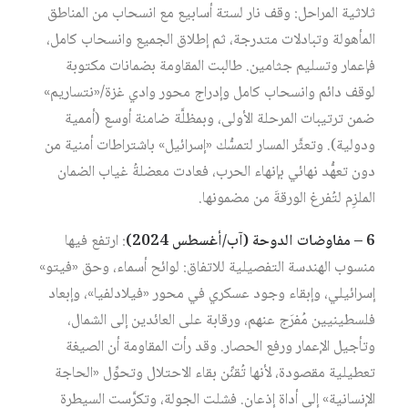
ثلاثية المراحل: وقف نار لستة أسابيع مع انسحاب من المناطق
المأهولة وتبادلات متدرجة، ثم إطلاق الجميع وانسحاب كامل،
فإعمار وتسليم جثامين. طالبت المقاومة بضمانات مكتوبة
لوقف دائم وانسحاب كامل وإدراج محور وادي غزة/«نتساريم»
ضمن ترتيبات المرحلة الأولى، وبمظلَّة ضامنة أوسع (أممية
ودولية). وتعثَّر المسار لتمسُّك «إسرائيل» باشتراطات أمنية من
دون تعهُّد نهائي بإنهاء الحرب، فعادت معضلةُ غياب الضمان
الملزِم لتُفرغ الورقةَ من مضمونها.
6 – مفاوضات الدوحة (آب/أغسطس 2024)
: ارتفع فيها
منسوب الهندسة التفصيلية للاتفاق: لوائح أسماء، وحق «فيتو»
إسرائيلي، وإبقاء وجود عسكري في محور «فيلادلفيا»، وإبعاد
فلسطينيين مُفرَج عنهم، ورقابة على العائدين إلى الشمال،
وتأجيل الإعمار ورفع الحصار. وقد رأت المقاومة أن الصيغة
تعطيلية مقصودة، لأنها تُقنِّن بقاء الاحتلال وتحوِّل «الحاجة
الإنسانية» إلى أداة إذعان. فشلت الجولة، وتكرَّست السيطرة