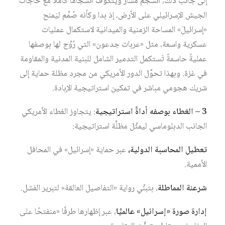
إلى جانب ذلك، انسجم مسار ويتكوف انسجامًا كاملًا مع حاجات
الجيش الإسرائيلي على الأرض، إذ بدا وكأنه صُمِّم ليَمنح
«إسرائيلَ» المساحة الزمنية والميدانية لاستكمال عمليات
عسكرية واسعة، مثل «عربات جدعون» التي رُوِّج لها بوصفها
عمليةً حاسمةً تَستكمل التدمير الشامل للبنية المدنية والمقاومة
في غزة. وبهذا تحوَّل الدور الأمريكي من مجرد مظلة حماية إلى
شريك هجومي مباشر في تمكين استراتيجية الإبادة.
3 – الغطاء بوصفه أداةً استراتيجية
: يتجاوز الغطاء الأمريكي
الجانب الدبلوماسي ليمثِّل مظلَّة استراتيجية:
تعطيل المحاسبة الدولية،
عبر حماية «إسرائيل» في المحافل
الأممية.
شرعنة المماطلة
، بتبنِّي رواية «التفاصيل العالقة» لتبرير الفشل.
إدارة صورة «إسرائيل» عالميًّا
، عبر إظهارها طرفًا «منفتحًا على