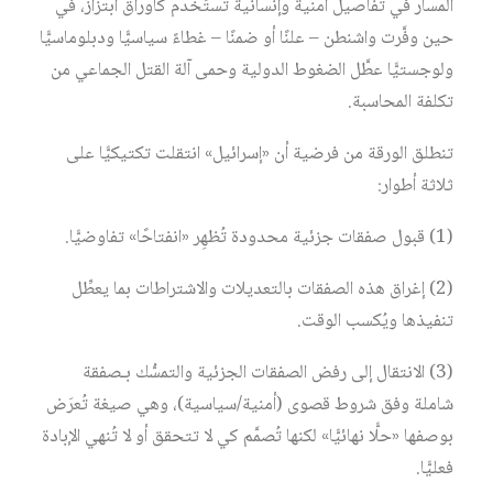
المسار في تفاصيل أمنية وإنسانية تُستَخدم كأوراق ابتزاز، في
حين وفَّرت واشنطن – علنًا أو ضمنًا – غطاءً سياسيًّا ودبلوماسيًّا
ولوجستيًّا عطَّل الضغوط الدولية وحمى آلة القتل الجماعي من
تكلفة المحاسبة.
تنطلق الورقة من فرضية أن «إسرائيل» انتقلت تكتيكيًّا على
ثلاثة أطوار:
(1) قبول صفقات جزئية محدودة تُظهِر «انفتاحًا» تفاوضيًّا.
(2) إغراق هذه الصفقات بالتعديلات والاشتراطات بما يعطِّل
تنفيذها ويُكسب الوقت.
(3) الانتقال إلى رفض الصفقات الجزئية والتمسُّك بـصفقة
شاملة وفق شروط قصوى (أمنية/سياسية)، وهي صيغة تُعرَض
بوصفها «حلًّا نهائيًّا» لكنها تُصمَّم كي لا تتحقق أو لا تُنهي الإبادة
فعليًّا.