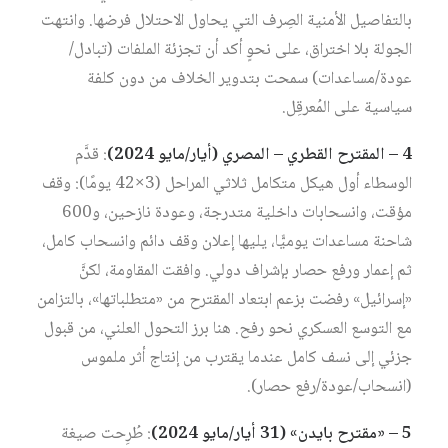
بالتفاصيل الأمنية الصِرف التي يحاول الاحتلال فرضها. وانتهت
الجولة بلا اختراق، على نحوٍ أكد أن تجزئة الملفات (تبادل/
عودة/مساعدات) سمحت بتدوير الخلاف من دون كلفة
سياسية على المُعرقِل.
4 – المقترح القطري – المصري (أيار/مايو 2024)
: قدَّم
الوسطاء أول هيكل متكامل ثلاثي المراحل (3×42 يومًا): وقف
مؤقت، وانسحابات داخلية متدرجة، وعودة نازحين، و600
شاحنة مساعدات يوميًّا، يليها إعلان وقف دائم وانسحاب كامل،
ثم إعمار ورفع حصار بإشراف دولي. وافقت المقاومة، لكنَّ
«إسرائيل» رفضت بزعم ابتعاد المقترح من «متطلباتها»، بالتزامن
مع التوسع العسكري نحو رفح. هنا برز التحول العلني، من قبول
جزئي إلى نسف كامل عندما يقترب من إنتاج أثر ملموس
(انسحاب/عودة/رفع حصار).
5 – «مقترح بايدن» (31 أيار/مايو 2024)
: طُرِحت صيغة