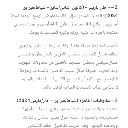
2 – «إطار باريس» (كانون الثاني/يناير – شباط/فبراير
2024)
: انتقلت المبادرات إلى قالب تفاوضي أوسع: تهدئة لستة
أسابيع، وإطلاق 40 محتجزًا مقابل 400 أسير، وعودة نازحين
مقيَّدة بإجراءات أمنية، ورفع وتيرة المساعدات يوميًّا.
قدَّمت المقاومة صيغة «نقبل ولكن»: ربط أي تبادل جوهري
بوقف شامل للحرب وانسحاب كامل وإعادة إعمار، وبتضمين
مسار سياسي يحصِّن المسجد الأقصى من محاولات التهويد.
وقد تعثرت الصيغة مبكرًا بسبب تفاصيل الانسحاب وعودة
النازحين، مع تأكيد أن التوسيع الكمي للمساعدات والوعود
لا يعوِّض غيابَ الضماناتِ الملزِمةِ لوقف دائم.
3 – مفاوضات القاهرة (شباط/فبراير – آذار/مارس 2024)
:
تتابعت جولات غير مباشرة بحضور رفيع لوسطاء وأجهزة
استخبارية، وتمحورت العقبة حول نِسَب التبادل والفئات،
وبخاصة الجنود، وقد اقترنت تفاصيل الملف الإنساني