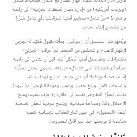
مارس/آذار 2025. فجأة، انهار المسار مع انتقال خطاب الاحتلال
(وبرعاية أمريكية) من «إدارة مسار الصفقات الجزئية» إلى رفضه
واشتراط «حلٍّ شامل» بمعايير أمنية إسرائيلية، أي شامل مُفرَّغ
من مضمون إنهاء الحرب.
ويُظهِر هذا التسلسل أنَّ «إسرائيل» بدأت بقبولٍ مُقيَّد لـ«لجزئي»
لإظهار الانفتاح والتخلص من الضغط، ثم أغرقت «الجزئيَّ»
باشتراطات وتفاصيل أمنية تُعطِّل أثرَه، قبل أن تنتقل إلى رفضه
صراحةً والاشتراط على «شامل» صيغته القصوى تجعل تحقُّقَه
إمَّا مستحيلًا وإما بلا أثر على جوهر الصراع (وقف دائم،
وانسحاب كامل، ورفع حصار، وإعمار، وعودة النازحين بلا قيود).
بذلك، تحوَّل التفاوض نفسه إلى أداة إدارة حرب بحيث يمنح
الاحتلال وقتًا ومساحةً ميدانية، ويُنتِج سرديةً تُحمِّل الضحيةَ
كلفةَ «التعطيل»، في حين تُدار المطالب الإنسانية كعملة
مقايضة لا بوصفها حقًّا غير قابل للمساومة.