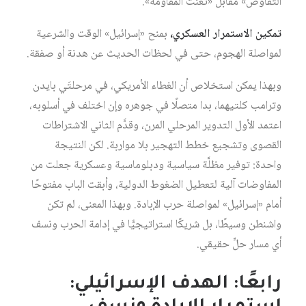
التفاوض» مقابل «تعنُّت المقاومة».
تمكين الاستمرار العسكري،
بمنح «إسرائيل» الوقت والشرعية
لمواصلة الهجوم، حتى في لحظات الحديث عن هدنة أو صفقة.
وبهذا يمكن استخلاص أن الغطاء الأمريكي، في مرحلتَي بايدن
وترامب كلتيهما، بدا متصلًا في جوهره وإن اختلف في أسلوبه،
اعتمد الأول التدوير المرحلي المرن، وقدَّم الثاني الاشتراطات
القصوى وتشجيع خطط التهجير بلا مواربة. لكن النتيجة
واحدة: توفير مظلَّة سياسية ودبلوماسية وعسكرية جعلت من
المفاوضات آلية لتعطيل الضغوط الدولية، وأبقت الباب مفتوحًا
أمام «إسرائيل» لمواصلة حرب الإبادة. وبهذا المعنى، لم تكن
واشنطن وسيطًا، بل شريكًا استراتيجيًّا في إدامة الحرب ونسف
أي مسار حلٍّ حقيقي.
رابعًا: الهدف الإسرائيلي: