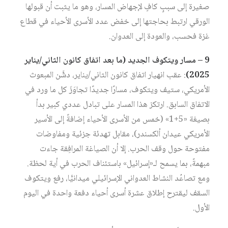
صغيرة إلى سببٍ كافٍ لإجهاض المسار، وهو ما يثبت أن قبولها
الورقي ارتبط بحاجتها إلى خفض عدد الأسرى الأحياء في قطاع
غزة فحسب، والعودة إلى العدوان.
9 – مسار ويتكوف الجديد (ما بعد اتفاق كانون الثاني/يناير
2025)
: عقب انهيار اتفاق كانون الثاني/يناير، دشَّن المبعوث
الأمريكي، ستيف ويتكوف، مسارًا جديدًا تجاوَزَ كل ما ورد في
الاتفاق السابق. ارتكز هذا المسار على تبادل عددي كبير بدأ
بصيغة «5+1» (خمس من الأسرى الأحياء إضافةً إلى الأسير
الأمريكي عيدان ألكسندر)، مقابل تهدئة جزئية ومفاوضات
مفتوحة حول وقف الحرب. إلا أن الصياغة المرافِقة جاءت
مبهمةً، بما يسمح لـ«إسرائيل» باستئناف الحرب في أية لحظة.
ومع تصاعُد النشاط العدواني الإسرائيلي ميدانيًّا، رفع ويتكوف
السقف ليقترح إطلاق عشرة أسرى أحياء دفعة واحدة في اليوم
الأول.