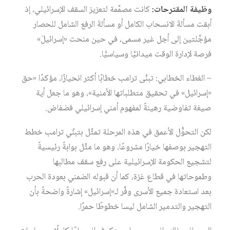
وظيفة المقترحات:
كانت مصمَّمة لتعزيز السقف الإسرائيلي، إذ
أبقت مسألةَ الانسحاب الكامل أو مسألةَ الرفع الشامل للحصار
مؤجَّلتين إلى أجل غير مسمى، في حين منحت «إسرائيلَ»
فرصة لإدارة الوقت ميدانيًّا وسياسيًّا.
– الغطاء الخطابي: تبنَّى ترامب خطابًا أكثر انحيازًا، مؤكدًا «حق
«إسرائيل» في تحقيق متطلباتها الأمنية»، وهو ما جعل أية
صيغة تفاوضية رهينةً لمفهوم أمني إسرائيلي فضفاض.
لكن التحوُّل الأعمق في هذه المرحلة تمثَّل بتبنِّي ترامب خطط
التهجير بوصفها خيارًا مشروعًا، وهو ما مثَّل بوابةً رئيسيةً
لتشجيع الحكومة الإسرائيلية على رفع سقف مطالبها
وطموحاتها في قطاع غزة، كما أن قبوله الضمني بعودة الحرب
بعد استعادة جميع الأسرى وفَّر لـ«إسرائيل» إشارةً واضحةً بأن
التهجير والتدمير الشامل ليسا خطوطًا حمرًا.