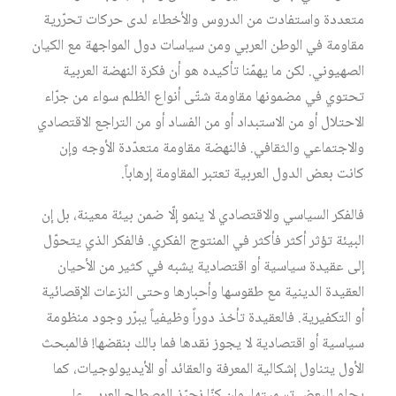
متعددة واستفادت من الدروس والأخطاء لدى حركات تحرّرية
مقاومة في الوطن العربي ومن سياسات دول المواجهة مع الكيان
الصهيوني. لكن ما يهمّنا تأكيده هو أن فكرة النهضة العربية
تحتوي في مضمونها مقاومة شتّى أنواع الظلم سواء من جرّاء
الاحتلال أو من الاستبداد أو من الفساد أو من التراجع الاقتصادي
والاجتماعي والثقافي. فالنهضة مقاومة متعدّدة الأوجه وإن
كانت بعض الدول العربية تعتبر المقاومة إرهاباً.
فالفكر السياسي والاقتصادي لا ينمو إلّا ضمن بيئة معينة، بل إن
البيئة تؤثر أكثر فأكثر في المنتوج الفكري. فالفكر الذي يتحوّل
إلى عقيدة سياسية أو اقتصادية يشبه في كثير من الأحيان
العقيدة الدينية مع طقوسها وأحبارها وحتى النزعات الإقصائية
أو التكفيرية. فالعقيدة تأخذ دوراً وظيفياً يبرّر وجود منظومة
سياسية أو اقتصادية لا يجوز نقدها فما بالك بنقضها! فالمبحث
الأول يتناول إشكالية المعرفة والعقائد أو الأيديولوجيات، كما
يحلو للبعض تسميتها، وإن كنّا نحبّذ المصطلح العربي على