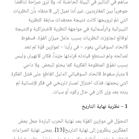
ساهم في التأثير في البيئة الحاضنة له. ولا نرى صراحة تناقضاً
جوهرياً بين المقاربتين، غير أننا نميل إلى الاعتقاد بأن النظريات
التي تمّ ترويجها كانت نتيجة معتقدات سابقة كنظرية
الليبرالية والرأسمالية في مواجهة النظرية الاشتراكية وكنتيجة
لوقائع تجاوزت النظريات بسبب عامل ميزان القوّة. فسقوط
الاتحاد السوفياتي يعود – في رأينا – لموازين قوّة لم تعد
لصالحه ولم تستطع قيادته قراءتها جيّداً، فكان الانهيار، وليس
بسبب تفوّق المنظومة الفكرية كما يحلو للبعض. ولا داعي
لاعتبار سقوط الاتحاد السوفياتي الدليل القاطع على فشل الفكرة
التي يحملها، فذلك اختزال لمسار تاريخي في فكر الإنسانية لم
ينته بعد وإن كان في حال ركود أو سبات.
1 – نظرية نهاية التاريخ
التحوّل في موازين القوّة بعد نهاية الحرب الباردة جعل بعض
المفكّرين ينظّرون إلى نهاية التاريخ‏
[13]
، بمعنى نهاية الصراعات