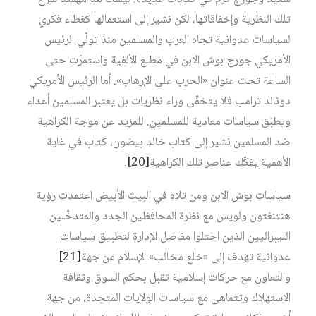
تلك النظرية وإخفاقاتها، لكن نشير إلى استعمالها كغطاء فكري
لسياسات عدوانية تجاه العرب والمسلمين منذ تولّي الرئيس
الأمريكي جورج بوش الابن في مطلع الألفية واستمرّت حتى
الساعة تحت عنوان «الحرب على الإرهاب». أما الرئيس الأمريكي
دونالد ترامب فلا يتخفّى وراء نظريات بل يعتبر المسلمين أعداء
ويطبّق سياسات معادية للمسلمين. للمزيد عن موجة الكراهية
ضد المسلمين نشير إلى كتاب خالد بيضون، كتاب في غاية
الأهمية يفكّك عناصر تلك الكراهية‏
[20]
.
سياسات بوش الابن ومن تلاه في البيت الأبيض اعتمدت رؤية
هنتنغتون ولويس مع نظرة المحافظين الجدد والمتدخّلين
الليبراليين الذين احتلوا مفاصل الإدارة لتطبيق سياسات
عدوانية تهدف إلى «خلع مخالب» الإسلام من جهة‏
[21]
والتعاون مع حركات إسلامية تقبل بحكم السوق وثقافة
الاستهلاك وتتماهى مع سياسات الولايات المتحدة، من جهة