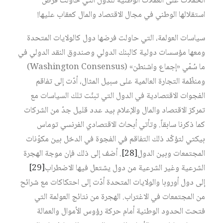
الحملات على العملات الوطنية للدول التي حاولت فرض
استقلالها الوطني في مجال الاقتصاد والمال كعقاب عليها!
سياسات العولمة، التي حاولت فرضها دول كالولايات المتحدة
ومعها مؤسسات دولية كالبنك الدولي وصندوق النقد الدولي في
ما سُمّي «إجماع واشنطن» (Washington Consensus)
ومنظّمة التجارة العالمية على سبيل المثال، أدّت إلى تفاقم
الفجوات الاقتصادية في الدول التي تبنّت تلك السياسات مع
تمركز الاقتصاد والمال والإعلام بيد عدد قليل جدّ من الشركات
كما ذكرنا سابقاً. وتأتي أبحاث الاقتصادي الفرنسي توماس
بيكتي لتؤكّد ذلك التفاقم في الفجوة في الدخل بين مكوّنات
المجتمعات وبين الدول‏
[28]
. أضف إلى ذلك فإن موجة الهجرة
الشرعية وغير الشرعية من دول يشتعل فيها الاضطراب‏
[29]
إلى دول أوروبا والولايات المتحدة أدّت إلى احتكاكات مع شرائح
من المجتمعات في الاغتراب. الهجرة من نتائج العولمة التي
فتحت الحدود الوطنية أمام حركة رؤوس الأموال والعمالة