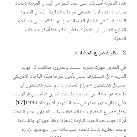
هذه النظرية أُسقطت على عدد كبير من البلدان العربية لاتخاذ
سياسات اقتصادية تتماهى مع تلك النظرية، غير أن الفجوة
الاقتصادية في الأقطار العربية وما بينها تفاقمت إلى حد لجوء
الشارع العربي إلى التحرّك، بغض النظر عما أسفر عنه ذلك
التحرّك.
2 – نظرية صراع الحضارات
في المقابل ظهرت نظرية ليست بالضرورة مناقضة لـ «نهاية
التاريخ» بل تستشرف مسار الأمور عبر ما سمّاه الباحث الأمريكي
صمويل هنتنغتون «صراع الحضارات». واعتبر هنتنغتون أن
طرحه هو إجابة عن أطروحة تلميذه السابق فرنسيس فوكوياما.
ففي مقال شهير صدر في مجلّة فورين أفيرز عام 1993‏
[17]
حول «صراع الحضارات» تلاه كتاب بنفس العنوان، اعتبر الباحث
أن الشعوب بعد الحرب الباردة تتحرّك وفقاً لهوياتها وثقافاتها.
وهذه النظرية كانت قاعدة السياسات التي انتهجتها الإدارة