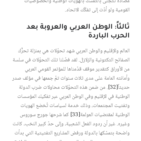
مضادة تتجلّى بالتمسّك بالهويات الوطنية والخصوصيات
القومية ولو أدّت إلى تفكّك الاتحاد.
ثالثاً: الوطن العربي والعروبة بعد
الحرب الباردة
العالم والإقليم والوطن العربي شهد تحوّلات هي بمنزلة تحرُّك
الصفائح التكتونية والزلازل. لقد فصّلنا تلك التحوّلات في سلسة
من الأوراق كتقدير موقف قدّمناها للمؤتمر القومي العربي
وأمانته العامة على مدى ثلاث سنوات تمّ جمعها في مؤلف صدر
حديثاً‏
[32]
. من ضمن هذه التحوّلات محاولات ضرب الدولة
الوطنية في الإقليم وفي الوطن العربي عبر تفكيك المؤسسات
وتفتيت المجتمعات، وذلك خدمة لسياسات تُخضع الهويات
الوطنية لمقتضيات العولمة‏
[33]
كما شرحها جورج سوروس
وغيره. غير أن ردود الفعل الشعبية، وإلى حدّ كبير النخب، كانت
واضحة بتمسّكها بالدولة ورفض المشاريع التفتيتية التي بدأت