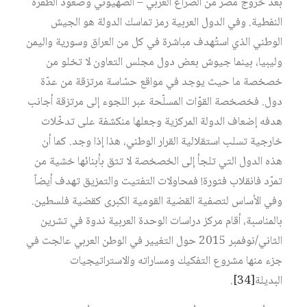
بعد خروج مصر من الصراع العربي – الصهيوني وصعود الطفرة
النفطية. وفي الدول العربية رمز تماسك الدولة هو الجيش
الوطني الذي استُهدف مباشرة في كل من العراق وسورية واليمن
وليبيا، بينما جيوش بعض دول مجلس التعاون لا تخلو من
خصخصة ما حيث يوجد في مواقع حسّاسة مرتزقة من عدّة
دول. فخصخصة القوّات المسلّحة عبر اللجوء إلى مرتزقة أجانب
هدفه إضعاف الدولة المركزية وجعلها منكشفة على تدخّلات
خارجية تسلب استقلالية القرار الوطني، هذا إذا وجد. كما أن
هذه الدول التي تلجأ إلى الخصخصة لا تثق بأبنائها خشية من
تمرّد فانقلاب فثورة! فمحاولات التفتيت والتمزيق تهدف أيضاً
وفي الأساس لتصفية القضية القومية الكبرى كقضية فلسطين.
بالمناسبة، أقام مركز دراسات الوحدة العربية ندوة في تشرين
الثاني/نوفمبر 2015 حول التغيير في الوطن العربي عالجت في
جزء منها مشروع التفكيك ومساراته والاستراتيجيات
البديلة‏
[34]
.