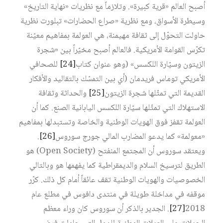
أصبح العالم «قرية كبيرة». وتلازماً مع نظريات «نهاية التاريخ»
وسيطرة الأسواق، ومع نظرية «صراع الحضارات» تبلورت نظرية
حاولت التحوّل إلى ثقافة مهيمنة، هي العولمة بمفاهيم معيّنة
تكرّس القوامة الأمريكية. فالعالم أصبح مخيّراً بين «شجرة
الزيتون وسيّارة اللكسس» (وهو عنوان كتاب‏
[24]
للصحافي
الأمريكي توماس فريدمان (أي بين التمسّك بالتقاليد والأفكار
القديمة التي تمثّلها شجرة الزيتون‏
[25]
والحداثة وثقافة
الاستهلاك التي تمثّلها سيّارة اللكسس اليابانية الصنع. كما أن
العولمة تقفز فوق الهويات الوطنية والخاصة وتستبدلها بمفاهيم
«معولمة» كما يدعو المضارب المالي جورج سوروس‏
[26]
.
ويعتقد سوروس أن المجتمع المنفتح (Open Society) هو
الطريق لترسيخ السلام والديمقراطية كما يفهمها هو وبالتالي
الخصوصيات والهويات الوطنية تقف عائقاً أمام كل ذلك. كرّر
موقفه في مداخلة طويلة في منتدى دافوس في مطلع عام
2018‏
[27]
. الجدير بالذكر أن سوروس كان وراء معظم