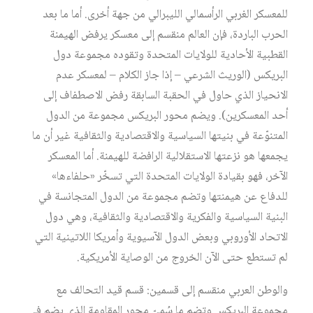
للمعسكر الغربي الرأسمالي الليبرالي من جهة أخرى. أما ما بعد
الحرب الباردة، فإن العالم منقسم إلى معسكر يرفض الهيمنة
القطبية الأحادية للولايات المتحدة وتقوده مجموعة دول
البريكس (الوريث الشرعي – إذا جاز الكلام – لمعسكر عدم
الانحياز الذي حاول في الحقبة السابقة رفض الاصطفاف إلى
أحد المعسكرين). ويضم محور البريكس مجموعة من الدول
المتنوّعة في بنيتها السياسية والاقتصادية والثقافية غير أن ما
يجمعها هو نزعتها الاستقلالية الرافضة للهيمنة. أما المعسكر
الآخر، فهو بقيادة الولايات المتحدة التي تسخّر «حلفاءها»
للدفاع عن هيمنتها وتضم مجموعة من الدول المتجانسة في
البنية السياسية والفكرية والاقتصادية والثقافية، وهي دول
الاتحاد الأوروبي وبعض الدول الآسيوية وأمريكا اللاتينية التي
لم تستطع حتى الآن الخروج من الوصاية الأمريكية.
والوطن العربي منقسم إلى قسمين: قسم قيد التحالف مع
مجموعة البريكس وتضم ما سُميّ محور المقاومة الذي يضم في