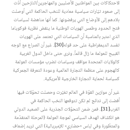
الاحتكاكات بين المواطنين الأصليين والمهاجرين/النازحين أدّت
إلى صعود تيّارات سياسية معادية للنخب الحاكمة التي أوصلت
بلادهم إلى الأوضاع التي يرفضونها. كما أنها مناهضة لسياسات
فتح الحدود وطمس الهويات الوطنية ما ينقض نظرية فوكوياما
الذي اعتبر بالمناسبة أن السياسات التي تعتمد على الهويات
تفسد الديمقراطية على حد قوله‏
[30]
. غير أن الصراع مع الوجه
القبيح للعولمة ما زال قائماً، ونرى حتى داخل الدول الغربية
كالولايات المتحدة مواقف وسياسات تضرب مؤسسات العولمة
كالهجوم على منظمة التجارة العالمية وعودة التعرفة الجمركية
كسياسة لحماية التجارة الخارجية الأمريكية.
غير أن موازين القوّة في العالم تغيّرت وحصلت تحوّلات فيها
أفضت إلى نتائج لم تكن تتوقعها النخب الحاكمة في
الغرب‏
[31]
. فمن ضمن التحوّلات الجذرية على الصعيد الدولي
هو انكشاف الهدف السياسي لموجة العولمة (المرحلة المتقدّمة
والمتطّورة وفي لباس «حضاري» للإمبريالية) التي تريد إضعاف