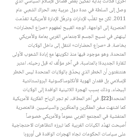
أخرى؛ فكانت بداية تمكين بعض فصائل الإسلام السياسي الذي
وصل إلى السلطة في عدة دول عربية بعد الحراك الشعبي عام
2011. لكن مع تقلّب الإدارات وترهّل الإدارة الأمريكية تقدّمت
العنصرية إلى الواجهة، الوجه القبيح لمفهوم «صراع الحضارات»
لينهش في نسيج الجسم الاجتماعي الغربي بعامة والأمريكي
بخاصة. فـ «صراع الحضارات» انتقل إلى داخل الولايات
المتحدة، وهو موجود فيها منذ تكوينها مع إبادة الشعوب الأولى
للقارة الجديدة! بالمناسبة، في آخر مؤلَّف له قبل رحيله، اعتبر
هنتنغتون أن الخطر الذي يحدّق بالولايات المتحدة ليس الخطر
الإسلامي بل فقدان الهوية الأنكلوساكسونية البروتستانتية
البيضاء، وذلك بسبب الهجرة اللاتينية الوافدة إلى الولايات
المتحدة‏
[22]
. في آخر المطاف، لم تجر الرياح الفكرية الأمريكية
كما اشتهت سفن المفكّرين والمنظّرين والسياسيين. فالعنصرية
المتفشية في المجتمع الغربي عموماً والأمريكي خصوصاً
أصبحت تهدّد الكيانات الغربية كما تبرزه التظاهرات الاحتجاجية
على سياسات الحكومات تجاه الهجرات الوافدة في أوروبا