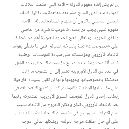
إن لم يكن إلغاء مفهوم الدولة – الأمة التي حكمت العلاقات
الدولية منذ القرن السابع عشر بعد معاهدة وستفاليا. كشف
الرئيس الفرنسي ماكرون أن مفهوم السيادة للدولة – الأمة
مفهوم نسبي يجب مراجعته. فالقوميات شيء من الماضي
وتغذّي الحروب وبالتالي فتح الحدود للتجارة أهم من الحفاظ
على «خصوصيات» تضرّ بالتوجّه المعولم. ففي ما يتعلّق بقوامة
الاتحاد الأوروبي ومؤسساته على سيادة المؤسسات الوطنية
فالمسألة محسومة عنده لصالح مؤسسات الاتحاد. ردود الفعل
في عدد من الدول الأوروبية تشير إلى أن الشعوب ما زالت
متمسّكة بخصوصياتها وهويتها وأنها لن تقبل بسيادة خارجية
على مؤسساتها الوطنية والقومية. كما أن نتائج الانتخابات في
إيطاليا، إحدى الدول المؤسسة للسوق الأوروبية المشتركة وفيما
بعد للاتحاد الأوروبي، تنذر بإمكان الخروج من الاتحاد بسبب
عدم اكتراث المسؤولين في مؤسسات الاتحاد لقضايا الشعوب.
على أي حال أطلقت موجة العولمة، وبشكلها المالي، موجة