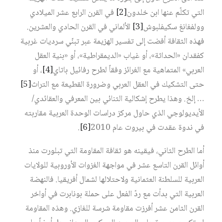
التي تكلّم عنها ابن خلدون‏
[2]
في القرن الرابع عشر الميلادي
وولفغانغ سكيفلبوش‏
[3]
الألماني في القرن الحادي والعشرين.
فهذه الثقافة أفضت إلى تفسير الهزيمة عبر تبنّي سرديات غربية
كفقدان «الحداثة»، أو غياب «الديمقراطية»، أو «بنية العقل
العربي» المتماهية مع الغرائز وفقاً لطرح رفائيل باتاي‏
[4]
، أو
حتى التشكيك في العقل العربي وضرورة القطيعة مع التراث‏
[5]
… إلخ. وهذا يطرح إشكالية الثنائي بين المعرفي والعقائدي/
الأيديولوجي الذي حاول مركز دراسات الوحدة العربية مقاربته
في ندوة عقدت في بيروت عام 2010‏
[6]
.
أما الطرح الثاني، فيقينه هو ثقافة المقاومة التي تبلورت منذ
أوائل القرن التاسع عشر في مواجهة الغزوات الأوروبية للولايات
العربية للسلطنة العثمانية ولاحتلالها لشمال أفريقيا. فالنهضة
العربية التي بدأت مع ردّ الفعل على حملة بونابرت في أواخر
القرن الثامن عشر أفرزت مقاومة شرسة للغازي. وهذه المقاومة