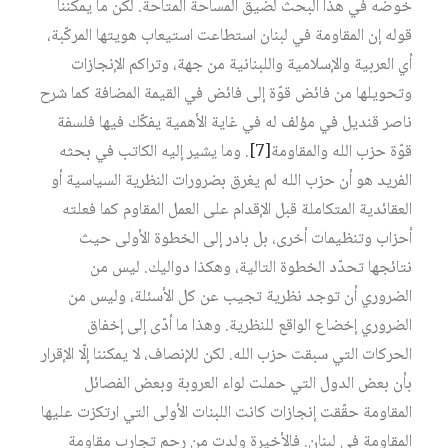
خوضه في هذا البحث لضيق المساحة المتاحة. لكن ما يمكننا
قوله إن المقاومة في لبنان استطاعت استيعاب هويتها المركّبة،
أي العربية والإسلامية واللبنانية من جهة، وتراكم الإنجازات
وتحويلها من فائض قوّة إلى فائض في القيمة المضافة كما شرح
ناصر قنديل في مؤلف له في غاية الأهمية يفكّك فيها فلسفة
قوّة حزب الله والمقاومة‏
[7]
. وما يشير إليه الكاتب في بحثه
الفريد هو أن حزب الله لم يغرق بضرورات النظرية السياسية أو
العقائدية المتكاملة قبل الإقدام على العمل المقاوم كما فعلته
أحزاب وتنظيمات أخرى، بل بادر إلى الخطوة الأولى حيث
نتائجها تحدّد الخطوة التالية، وهكذا دواليك. ليس من
الضروري أن توجد نظرية تجيب عن كل الأسئلة، وليس من
الضروري إخضاع الواقع للنظرية. وهذا ما أدّى إلى إخفاق
الحركات التي سبقت حزب الله. لكن للإنصاف، لا يمكننا إلّا الإقرار
بأن بعض الدول التي حملت لواء العروبة وبعض الفصائل
المقاومة حقّقت إنجازات كانت اللبنات الأولى التي ارتكزت عليها
المقاومة في لبنان. فالأخيرة ولدت من رحم تجارب مقاومة