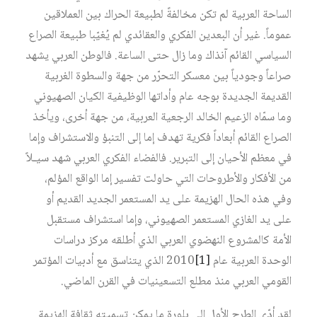
الساحة العربية لم تكن مخالفةً لطبيعة الحراك بين العملاقين
عموماً. غير أن البعدين الفكري والعقائدي لم يُغيّبا طبيعة الصراع
السياسي القائم آنذاك وما زال حتى الساعة. فالوطن العربي يشهد
صراعاً وجودياً بين معسكر التحرّر من جهة والسطوة الغربية
القديمة الجديدة بوجه عام وأداتها الوظيفية الكيان الصهيوني
وما سمّاه الزعيم الخالد الرجعية العربية، من جهة أخرى، ويأخذ
الصراع القائم أبعاداً فكرية تهدف إما إلى التنبؤ والاستشراف وإما
في معظم الأحيان إلى التبرير. فالفضاء الفكري العربي شهد سيـلاً
من الأفكار والأطروحات التي حاولت تفسير إما الواقع المؤلم،
وفي هذه الحال الهزيمة على يد المستعمر الجديد القديم أو
على يد الغازي المستعمر الصهيوني، وإما استشراف مستقبل
الأمة كالمشروع النهضوي العربي الذي أطلقه مركز دراسات
الوحدة العربية عام ‏
[1]
2010 الذي يتناسق مع أدبيات المؤتمر
القومي العربي منذ مطلع التسعينيات في القرن الماضي.
لقد أدّى الطرح الأول إلى بلورة ما يمكن تسميته ثقافة الهزيمة