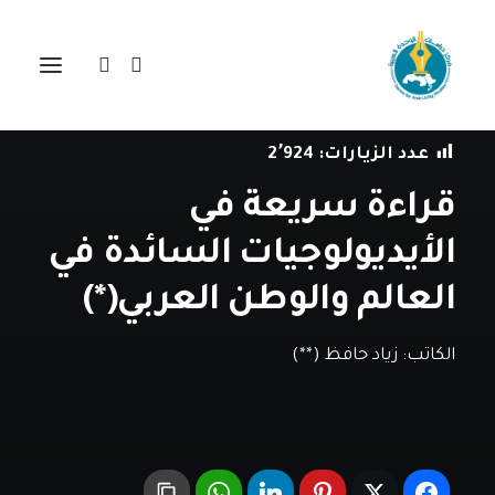
في
دراسات
•
10 يناير، 2019
عدد الزيارات:
2٬924
قراءة سريعة في
الأيديولوجيات السائدة في
العالم والوطن العربي(*)
الكاتب:
زياد حافظ (**)