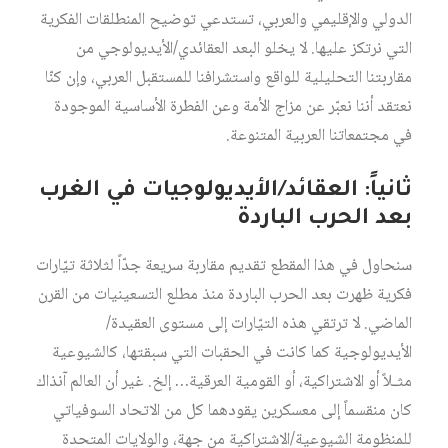
الدولي والإقليمي والعربي، تستدعي توضيح المنطلقات الفكرية
التي نرتكز عليها. لا يخلو البعد العقائدي/الأيديولوجي من
مقاربتنا التحليلية للواقع واستشرافنا للمستقبل العربي، وإن كنّا
نعتقد أننا نعبّر عن مزاج الأمة وعن الفطرة الأساسية الموجودة
في مجتمعاتنا العربية المتنوعة.
ثانياً: العقائد/الأيديولوجيات في الغرب
بعد الحرب الباردة
سنحاول في هذا المقطع تقديم مقاربة سريعة جدّاً لثلاثة تيّارات
فكرية ظهرت بعد الحرب الباردة منذ مطلع التسعينيات من القرن
الماضي. لا ترتقي هذه التيّارات إلى مستوى العقيدة/
الأيديولوجية كما كانت في الحقبات التي سبقتها، كالشيوعية
مثـلاً أو الاشتراكية، أو القومية العرقية… إلخ. غير أن العالم آنذاك
كان منقسماً إلى معسكرين يقودهما كل من الاتحاد السوفياتي
للمنظومة الشيوعية/الاشتراكية من جهة، والولايات المتحدة