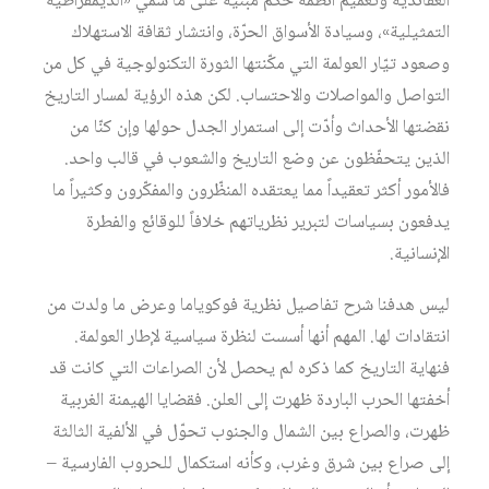
العقائدية وتعميم أنظمة حكم مبنية على ما سُمّي «الديمقراطية
التمثيلية»، وسيادة الأسواق الحرّة، وانتشار ثقافة الاستهلاك
وصعود تيّار العولمة التي مكّنتها الثورة التكنولوجية في كل من
التواصل والمواصلات والاحتساب. لكن هذه الرؤية لمسار التاريخ
نقضتها الأحداث وأدّت إلى استمرار الجدل حولها وإن كنّا من
الذين يتحفّظون عن وضع التاريخ والشعوب في قالب واحد.
فالأمور أكثر تعقيداً مما يعتقده المنظّرون والمفكّرون وكثيراً ما
يدفعون بسياسات لتبرير نظرياتهم خلافاً للوقائع والفطرة
الإنسانية.
ليس هدفنا شرح تفاصيل نظرية فوكوياما وعرض ما ولدت من
انتقادات لها. المهم أنها أسست لنظرة سياسية لإطار العولمة.
فنهاية التاريخ كما ذكره لم يحصل لأن الصراعات التي كانت قد
أخفتها الحرب الباردة ظهرت إلى العلن. فقضايا الهيمنة الغربية
ظهرت، والصراع بين الشمال والجنوب تحوّل في الألفية الثالثة
إلى صراع بين شرق وغرب، وكأنه استكمال للحروب الفارسية –