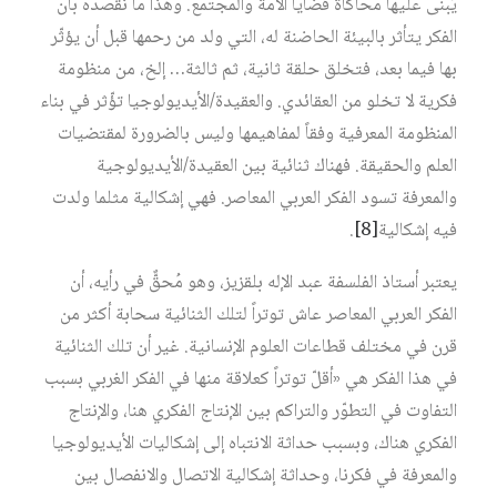
يُبنى عليها محاكاة قضايا الأمة والمجتمع. وهذا ما نقصده بأن
الفكر يتأثر بالبيئة الحاضنة له، التي ولد من رحمها قبل أن يؤثّر
بها فيما بعد، فتخلق حلقة ثانية، ثم ثالثة… إلخ، من منظومة
فكرية لا تخلو من العقائدي. والعقيدة/الأيديولوجيا تؤّثر في بناء
المنظومة المعرفية وفقاً لمفاهيمها وليس بالضرورة لمقتضيات
العلم والحقيقة. فهناك ثنائية بين العقيدة/الأيديولوجية
والمعرفة تسود الفكر العربي المعاصر. فهي إشكالية مثلما ولدت
فيه إشكالية‏
[8]
.
يعتبر أستاذ الفلسفة عبد الإله بلقزيز، وهو مُحقٌّ في رأيه، أن
الفكر العربي المعاصر عاش توتراً لتلك الثنائية سحابة أكثر من
قرن في مختلف قطاعات العلوم الإنسانية. غير أن تلك الثنائية
في هذا الفكر هي «أقلّ توتراً كعلاقة منها في الفكر الغربي بسبب
التفاوت في التطوّر والتراكم بين الإنتاج الفكري هنا، والإنتاج
الفكري هناك، وبسبب حداثة الانتباه إلى إشكاليات الأيديولوجيا
والمعرفة في فكرنا، وحداثة إشكالية الاتصال والانفصال بين