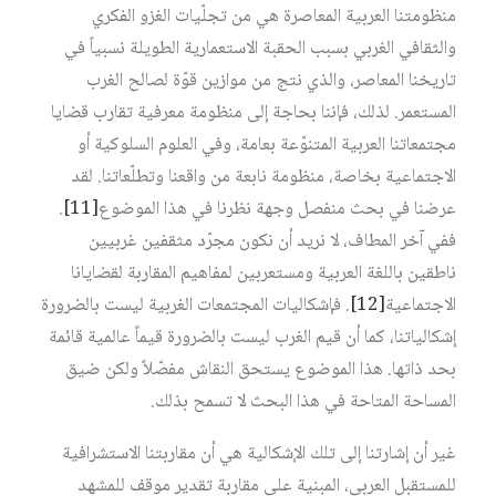
منظومتنا العربية المعاصرة هي من تجلّيات الغزو الفكري
والثقافي الغربي بسبب الحقبة الاستعمارية الطويلة نسبياً في
تاريخنا المعاصر، والذي نتج من موازين قوّة لصالح الغرب
المستعمر. لذلك، فإننا بحاجة إلى منظومة معرفية تقارب قضايا
مجتمعاتنا العربية المتنوّعة بعامة، وفي العلوم السلوكية أو
الاجتماعية بخاصة، منظومة نابعة من واقعنا وتطلّعاتنا. لقد
عرضنا في بحث منفصل وجهة نظرنا في هذا الموضوع‏
[11]
.
ففي آخر المطاف، لا نريد أن نكون مجرّد مثقفين غربيين
ناطقين باللغة العربية ومستعربين لمفاهيم المقاربة لقضايانا
الاجتماعية‏
[12]
. فإشكاليات المجتمعات الغربية ليست بالضرورة
إشكالياتنا، كما أن قيم الغرب ليست بالضرورة قيماً عالمية قائمة
بحد ذاتها. هذا الموضوع يستحق النقاش مفصّلاً ولكن ضيق
المساحة المتاحة في هذا البحث لا تسمح بذلك.
غير أن إشارتنا إلى تلك الإشكالية هي أن مقاربتنا الاستشرافية
للمستقبل العربي، المبنية على مقاربة تقدير موقف للمشهد