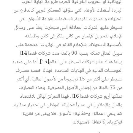
اليونانية أو الحروب الخرافية كحرب طروادة. نهاية الحرب
الباردة أسقطت الأوهام التي سوّقها المعسكر الغربي كالدفاع عن
الحرّيات والمبادرات الفردية. فاستُبدلت بقوامة الأسواق التي
تسيطر عليها الشركات العملاقة التي سيطرت أيضاً على وسائل
الإعلام، لتحويل الإنسان من كائن يفكّر إلى كائن وظيفته
الأساسية الاستهلاك. فالإعلام القائم في الولايات المتحدة على
سبيل المثال تملكه بنسبة 90 بالمئة ست شركات فقط‏
[14]
بينما هناك عشر شركات تسيطر على العالم‏
[15]
. أما على صعيد
المؤسسات المالية في الولايات المتحدة، فهناك خمسة مصارف
تسيطر على أكثر من 15 تريليوناً من الأصول المالية، أي أكثر
من 75 بالمئة من إجمالي الأصول المصرفية، وهذه المصارف
تملكها أربع شركات فقط‏
[16]
. فهذا التمركز الهائل للاقتصاد
والمال والإعلام يلغي عملياً «حرّية» المواطن في اختيار ممثّليه،
كما يلغي «عدالة» و«فعّالية» الأسواق. فلا يبقى من نظرية
فوكوياما إلّا ثقافة الاستهلاك!