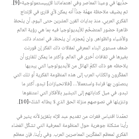
حدّيها في وعينا المعاصر وفي اهتماماتنا الإيبيستمولوجية»‏
[9]
.
ثم يضيف ملاحظة مهمّة جدّاً أنه يمكن لأي قارئ في الإنتاج
الفكري العربي، منذ بدايات القرن العشرين حتى اليوم، أن يلحظ
ظاهرة حضور المتضخّم للأيديولوجيا فيه بما هي رؤية العالم
والأشياء والظواهر. ولن يُعجزه، أن يلحظ، في امتداد ذلك،
ضعف مستوى البناء المعرفي لمقالات ذلك الفكر إن قورنت
بغيرها في ثقافات أخرى في العالم. وأكثر ما يمكن للقارئ أن
يلاحظه هو ذلك الكمّ الهائل من الأيديولوجيا التي يبديها
المفكّرون والكتّاب العرب إلى هذه المنظومة الفكرية أو تلك التي
يتصلون بها قراءة واستعمالاً… [فالانحيازات] تبدو، أكثر ما
تبدو، في ميل كتاباتهم إلى التبشير بالأفكار التي اعتنقوها
وتنزيلها في نصوصهم منزلة الحق الذي لا يطاله الشكّ»‏
[10]
.
تعمّدنا اقتباس فقرات من تقديم عبد الإله بلقزيز لأنه يثير في
رأينا مشكلة جوهرية حول المنظومة المعرفية التي تشكّل الفضاء
الفكري لمعظم المفكّرين المعاصرين العرب. وفي رأينا، فإن معظم