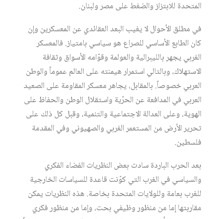
المتحدة للابتزاز والضغط على مصر ولبنان.
في مطلق الأحوال لا يغيب البعد العقائدي عن المعسكرين وإن
كان الطابع الأساسي للصراع هو سياسي بامتياز. فالمعسكر
الغربي يجهر بالليبرالية والعولمة وقوّامه الأسواق وثقافة
الاستهلاك، وبالتالي استمرار هيمنته على العالم عموماً والوطن
العربي خصوصاً. بالمقابل، يجاهر معسكر المقاومة على الصعيد
العربي في المدافعة عن الحرّية واستقلال الوطن والحفاظ على
الهوية، وعلى العدالة الاجتماعية والتنمية، وقبل كل ذلك على
تحرير الأرض من المستعمر الغربي والصهيوني وفي المقدمة
فلسطين.
بعد الحرب الباردة سادت بعض النظريات الفضاء الفكري
والسياسي في الغرب التي كوّنت قاعدة للسياسات الخارجية
للغرب بعامة وللولايات المتحدة بخاصة. هذه النظريات يمكن
مقاربتها إما من منظور وظيفي بحت، وإما من منظور فكري