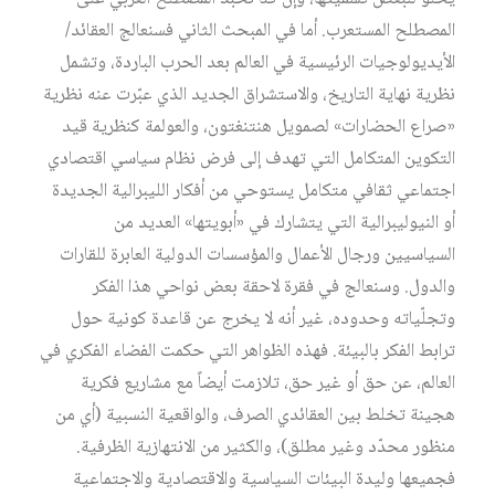
المصطلح المستعرب. أما في المبحث الثاني فسنعالج العقائد/
الأيديولوجيات الرئيسية في العالم بعد الحرب الباردة، وتشمل
نظرية نهاية التاريخ، والاستشراق الجديد الذي عبّرت عنه نظرية
«صراع الحضارات» لصمويل هنتنغتون، والعولمة كنظرية قيد
التكوين المتكامل التي تهدف إلى فرض نظام سياسي اقتصادي
اجتماعي ثقافي متكامل يستوحي من أفكار الليبرالية الجديدة
أو النيوليبرالية التي يتشارك في «أبويتها» العديد من
السياسيين ورجال الأعمال والمؤسسات الدولية العابرة للقارات
والدول. وسنعالج في فقرة لاحقة بعض نواحي هذا الفكر
وتجلّياته وحدوده، غير أنه لا يخرج عن قاعدة كونية حول
ترابط الفكر بالبيئة. فهذه الظواهر التي حكمت الفضاء الفكري في
العالم، عن حق أو غير حق، تلازمت أيضاً مع مشاريع فكرية
هجينة تخلط بين العقائدي الصرف، والواقعية النسبية (أي من
منظور محدّد وغير مطلق)، والكثير من الانتهازية الظرفية.
فجميعها وليدة البيئات السياسية والاقتصادية والاجتماعية