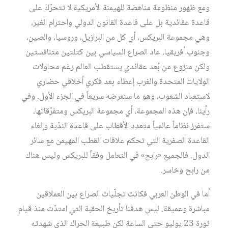
ومع ظهور منظومة مناهضة للهيمنة الأمريكية لا تتحرّك على
قاعدة عقائدية بل على قاعدة القانون الدولي واحترام الغير،
وهي مجموعة البريكس، أي كل من البرازيل، وروسيا، والصين،
وجنوب أفريقيا، عاد الصراع السياسي بين كتلتين متنافستين
ولكن منزوع من بُعد عقائدي يستقطب العالم رغم محاولات
الولايات المتحدة والغرب إعطاء بعد فكري أخلاقي حضاري
لاستعباد الشعوب، وهو ما سنعرضه سريعاً في الجزء الأول. وفي
رأينا، فإن هذه المجموعة، أي مجموعة البريكس ومتفرّقاتها،
ستفرز نظاماً عالمياً متعدد الأقطاب على قاعدة الندّية وإلغاء
القاعدة الصفرية التي تحكم علاقات القطب المهيمن مع سائر
الدول. فالجميع «رابح» في التعامل وفقاً للبريكس وليس هناك
من رابح وخاسر.
أما في الوطن العربي فكانت تجلّيات الصراع بين العملاقين
مباشرة وعميقة. ليس هدفنا تأريخ الحقبة التي امتدّت منذ قيام
ثورة 23 يوليو حتى الساعة لكن طبيعة الحراك الذي شهدته