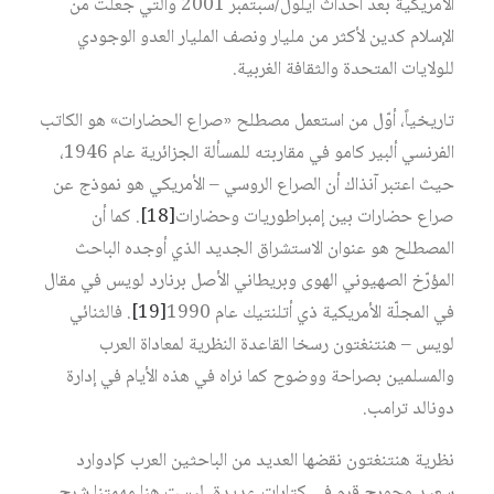
الأمريكية بعد أحداث أيلول/سبتمبر 2001 والتي جعلت من
الإسلام كدين لأكثر من مليار ونصف المليار العدو الوجودي
للولايات المتحدة والثقافة الغربية.
تاريخياً، أوّل من استعمل مصطلح «صراع الحضارات» هو الكاتب
الفرنسي ألبير كامو في مقاربته للمسألة الجزائرية عام 1946،
حيث اعتبر آنذاك أن الصراع الروسي – الأمريكي هو نموذج عن
صراع حضارات بين إمبراطوريات وحضارات‏
[18]
. كما أن
المصطلح هو عنوان الاستشراق الجديد الذي أوجده الباحث
المؤرّخ الصهيوني الهوى وبريطاني الأصل برنارد لويس في مقال
في المجلّة الأمريكية ذي أتلنتيك عام 1990‏
[19]
. فالثنائي
لويس – هنتنغتون رسخا القاعدة النظرية لمعاداة العرب
والمسلمين بصراحة ووضوح كما نراه في هذه الأيام في إدارة
دونالد ترامب.
نظرية هنتنغتون نقضها العديد من الباحثين العرب كإدوارد
سعيد وجورج قرم في كتابات عديدة. ليست هنا مهمتنا شرح