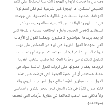
وسرعان ما فتحت الأبواب للهجرة الشرعية للحفاظ على النمو
الطبيعي للسكان. أما الهجرة غير الشرعية فلم تكن لتتمّ لولا
الموافقة الضمنية للسلطات والفعّالية الاقتصادية التي وجدت
في تلك الهجرة الوافدة غير الشرعية عمالة رخيصة يمكن
استغلالها لأقصى الحدود ولملء الوظائف الصعبة والشاقة التي
لم يعد يريدها المواطنون الأصليون. ويمكننا القول إن الأزمات
التي تشهدها الدول الغربية هي نوع من القصاص على نهب
ثروات العالم الثالث. فرخاء المجتمعات الغربية لم يتم بسبب
التفوّق التكنولوجي وحرّية الفكر كما يطيب للنخب الغربية
ترويجه بمقدار حصولها على ثروات الدول الناشئة سواء في
حقبة الاستعمار أو في حقبة التبعية التي فُرضت على هذه
الدول بسبب موازين القوّة لصالح دول الغرب. أما اليوم، وقد
تغيّر ميزان القوّة في هذه الدول فبرز العجز الفكري والسياسي
والأخلاقي عند النخب الحاكمة في مقاربة الأزمات التي تعصف
بمجتمعاتها.