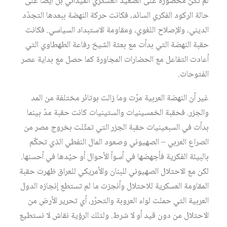
لم تكن محصورة على الصعيد العسكري الميداني بل أيضاً على
حالة الركود الفكري السائد، فكانت حركة النهضة ببعدها التجدّد
الديني، والإصلاح اللغوي، ومقاومة الاستبداد السياسي. فكانت
حقبة النهضة التي بدأت مع بعثة الشيخ رفاعة الطهطاوي التي
أعادت التفاعل مع الحضارات المجاورة كما حصل مع بداية عصر
الفتوحات.
غير أن النهضة العربية مرّت وما زالت بوتائر مختلفة من المد
والجزر. فحقبة الخمسينيات والستينيات كانت حقبة مدّ بينما
بدأت في السبعينيات حقبة الجزر التي تمثّلت بخروج مصر من
الصراع العربي – الصهيوني وصعود المال النفطي الذي تحكّم
بالبيئة الفكرية فأجهضها في أسوأ الأحوال أو حيّدها في أحسنها.
لكن مع الاحتلال الصهيوني للبنان والأمريكي للعراق ظهرت حقبة
المقاومة العسكرية للاحتلال وأنجزت ما لم تستطع إنجازه الدول
العربية التي حملت لواء العروبة والتحرّر، أي تحرير الأرض من
الاحتلال من دون قيد أو لا شرط. ولتلك الرؤية نقاش لا نستطيع