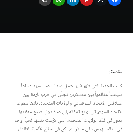
مقدمة:
كانت الحقبة التي ظهر فيها جمال عبد الناصر تشهد صراعاً
سياسياً عقائدياً بين معسكرين تجلّى في حرب باردة بين
عملاقين: الاتحاد السوفياتي والولايات المتحدة، تلاها سقوط
الاتحاد السوفياتي. ومع تفككه إلى عدّة دول أصبح معظمها
يدور في فلك الولايات المتحدة، التي كرّست نفسها قطباً أوحد
في العالم يهيمن على مقدّراته. لكن في مطلع الألفية الثالثة،