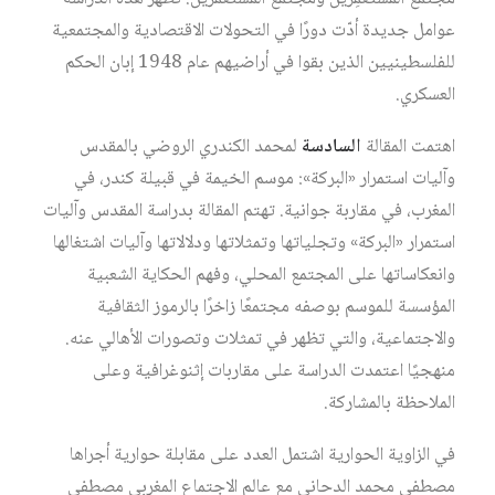
عوامل جديدة أدّت دورًا في التحولات الاقتصادية والمجتمعية
للفلسطينيين الذين بقوا في أراضيهم عام 1948 إبان الحكم
العسكري.
اهتمت المقالة
السادسة
لمحمد الكندري الروضي بالمقدس
وآليات استمرار «البركة»: موسم الخيمة في قبيلة كندر، في
المغرب، في مقاربة جوانية. تهتم المقالة بدراسة المقدس وآليات
استمرار «البركة» وتجلياتها وتمثلاتها ودلالاتها وآليات اشتغالها
وانعكاساتها على المجتمع المحلي، وفهم الحكاية الشعبية
المؤسسة للموسم بوصفه مجتمعًا زاخرًا بالرموز الثقافية
والاجتماعية، والتي تظهر في تمثلات وتصورات الأهالي عنه.
منهجيًا اعتمدت الدراسة على مقاربات إثنوغرافية وعلى
الملاحظة بالمشاركة.
في الزاوية الحوارية اشتمل العدد على مقابلة حوارية أجراها
مصطفى محمد الدحاني مع عالم الاجتماع المغربي مصطفى