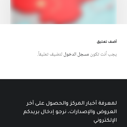
أضف تعليق
يجب أنت تكون
مسجل الدخول
لتضيف تعليقاً.
7 أغسطس، 2026
«باثولوجيا» الحروب الوظيفية في أوروبا
وصعود الصين
كتبه مركز دراسات الوحدة العربية
لمعرفة أخبار المركز والحصول على آخر
العروض والإصدارات، نرجو إدخال بريدكم
الإلكتروني