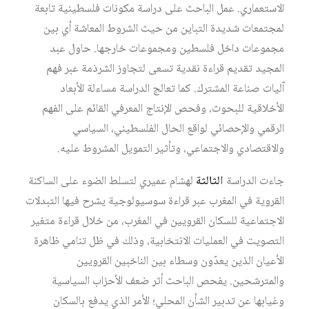
الاستعماري. عمل الباحث على دراسة مكونات فلسطينية تابعة
لمجتمعات شديدة التباين من حيث الشروط المعاشة أي بين
مجموعات داخل فلسطين ومجموعات خارجها. حاول عبد
المجيد تقديم قراءة نقدية تسعى لتجاوز الشرذمة عبر فهم
آليات صناعة المشترك. كما تعالج الدراسة مساءلة الأبعاد
الأخلاقية للبحوث، وفحص الإنتاج المعرفي القائم على الفهم
الرقمي والإحصائي لواقع الحال الفلسطيني، السياسي
والاقتصادي والاجتماعي، وتأثير التمويل المشروط عليه.
جاءت الدراسة
الثالثة
لهشام عميري لتسلط الضوء على الساكنة
القروية في المغرب عبر قراءة سوسيولوجية يشرح فيها التبدلات
الاجتماعية للسكان القرويين في المغرب، من خلال قراءة متغير
التصويت في العمليات الانتخابية، وذلك في ظل تنامي ظاهرة
الأعيان الذين يعدّون وسطاء بين الناخبين القرويين
والمترشحين. يفحص الباحث أثر ضعف الأحزاب السياسية
وغيابها عن تدبير الشأن المحلي؛ الأمر الذي يدفع بالسكان