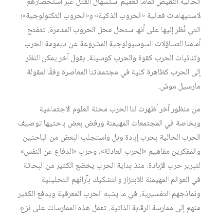
الحالية النقيض تمامًا تعميم استسهال القتل عبر استحضارهم
لاستيهامات فعالية «الحروب الذكية» و«الحروب التكنولوجية»؛
التي نُظر إليها على أنها ستحل محل الحروب المدمرة. تتفتح
أمامنا التساؤلات السوسيولوجية المشروعة عن ديمومة الحرب
وثنائيات الحرب كقوة والحرب كوسيلة. بقول آخر يمكن النظر
إلى الحرب كظاهرة كلية في مجتمعاتنا المعاصرة وفقًا لمقولة
مارسيل موسّ.
من منظور آخر أظهرت لنا الحرب محنة العلوم الاجتماعية
وبخاصة في المجتمعات المهيمنة ورفض بعض باحثيها توصيف
الحرب الحالية بحرب إبادة وبل واستجلب البعض من الباحثين
والمفكرين مفاهيم «الحرب العادلة»، وحرب «الدفاع عن النفس»
لتبرير حرب الإبادة. منذ بداية الحرب يخضع الكثير من البحاثة
في العوالم المهيمنة للابتزاز والتشكيك بآرائهم التحليلية
ونماذجهم التفسيرية، في ما يشبه الحرب المعرفية ويدفع الكثير
منهم إلى ممارسة الرقابة الذاتية. تعمل هذه الممارسات على نزع