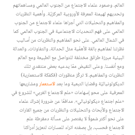
العالم، وصعود علماء الاجتماع من الجنوب العالمي ومساهماتهم
وتحديهم لهيمنة المعرفة الأوروبية المركزيّة. وأهمية النظريات
والمفاهيم والتحليلات التي أجراها علماء الاجتماع من الجنوب
العالمي على فهم التحديات الاجتماعية في الجنوب العالمي كما
في الشمال العالمي. على نحو المفاهيم والنظريات من أساليب
نظرتنا لمفاهيم بالغة الأهمّية مثل الحداثة، والتفاوتات، والعدالة
البيئية مبرزة طرائق مختلفة للتواصل مع الطبيعة ومع العالم
ومع أنفسنا. وعلى النقيض ممّا يدعيه بعض منتقدي تلك
النظريات والمفاهيم، لا تركّز منظورات (فكفكة الاستعمارية)
الديكولونياليّة وقضايا التبعية وما بعد
الاستعمار
ومشاريعها
المعرفية على محو إسهامات «علم الاجتماع الغربي» للشروع في
«علم اجتماع ديكولونيالي». مدافعًا عن ضرورة إشراك علماء
الاجتماع والأبحاث والتحليلات والنظريات من جميع القارات
على نحو أكثر شمولًا لا يقتصر على مسألة دمقرطة علم
الاجتماع فحسب، بل بصفته اثراء للمسارات لتعزيز أدراكنا