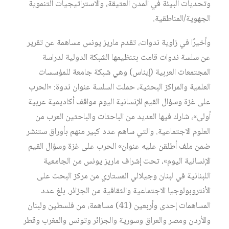
وتحديات البيئة في المدن العتيقة، والاستراتيجيات التنموية
الجهوية/المناطقية.
وأخيرًا في زاوية ندوات، تقدم ماريز يونس مساهمة عن تقرير
عن سلسة ندوات قامت بتنظيمها الشبكة الدولية لدراسة
المجتمعات العربية (إيناس) وهي شبكة جامعة للمؤسسات
العلمية والمراكز البحثية، حملت السلسة عنوان ندوة: «الحرب
على غزة وسؤال القيم الإنسانية اليوم مواقف أكاديمية عربية
أولى»، شارك فيها العديد من الباحثات والباحثين العرب من
العلوم الاجتماعية. والتي ساهم عدد كبير منهم بأوراق ستنشر
ضمن ملف أطلقن عليه عنوان» الحرب على غزة وسؤال القيم
الإنسانية اليوم»، تحت إشراف ماريز يونس من الجامعية
اللبنانية في لبنان وجيلالي المستاري من مركز البحث على
الأنتروبولوجيا الاجتماعية والثقافية من الجزائر. بلغ عدد
المساهمات إحدى وأربعين (41) مساهمة، من فلسطين ولبنان
والأردن ومصر والعراق وسورية والجزائر وتونس والمغرب وقطر