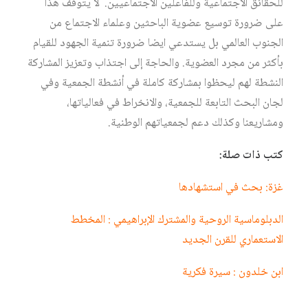
للحقائق الاجتماعية وللفاعلين الاجتماعيين. لا يتوقّف هذا
على ضرورة توسيع عضوية الباحثين وعلماء الاجتماع من
الجنوب العالمي بل يستدعي ايضا ضرورة تنمية الجهود للقيام
بأكثر من مجرد العضوية. والحاجة إلى اجتذاب وتعزيز المشاركة
النشطة لهم ليحظوا بمشاركة كاملة في أنشطة الجمعية وفي
لجان البحث التابعة للجمعية، والانخراط في فعالياتها،
ومشاريعنا وكذلك دعم لجمعياتهم الوطنية.
كتب ذات صلة:
غزة: بحث في استشهادها
الدبلوماسية الروحية والمشترك الإبراهيمي : المخطط
الاستعماري للقرن الجديد
ابن خلدون : سيرة فكرية