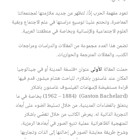
تعود مفهمة الحرب إذًا، لتظهر من جديد ملازمتها لمجتمعاتنا
المعاصرة، وتحتم علينا توسيع دراستها في علم الاجتماع وبقية
العلوم الاجتماعية والإنسانية وبخاصة في منطقتنا العربية.
تضمن هذا العدد مجموعة من المقالات والدراسات ومراجعات
الكتب، والمقالات المترجمة والحواريات.
حملت المقالة
الأولى
عنوان «فلسفة المدينة أو في جينالوجيا
المكان عند غاستون باشلار»، للباحث هشام مبشور، قدم فيها
قراءة مستفيضة لإسهامات الفيلسوف غاستون باشلار
(Gaston Bachelard) (1962 – 1884) بخاصة في ما
يتعلق بالفضاءات المدينية، من خلال تسليط الضوء على أبعاد
التجربة الذاتية له. يعرض الكاتب من خلال تقصّي باشلار
للمنهجية الظاهراتية عملية تتبع الصور في أبعادها الرمزية،
وشرح طريقة معايشة الصور في إحالتها إلى الذات وتجاربها