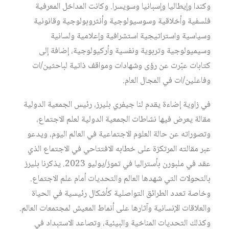
وكندا وإيطاليا وإسبانيا وسويسرا. وكانت المداخل المعرفية
فلسفية وأخلاقية وسوسيولوجية وأنثروبولوجية وقانونية
وسياسية واستراتيجية استشرافية وإعلامية ولسانية
وسيميولوجية وتربوية ونفسية وأركيولوجية، إضافة إلى
كتابات عبّرت عن رؤى وشهادات ومواقف ذاتية لباحثين/ات
وفاعلين/ات في المجال العام.
في زاوية إضاءة يقدم لنا جيفري بليرز، رئيس الجمعية الدولية
مقالة يعرض فيها نشاطات الجمعية الدولية لعلم الاجتماع،
وتصوراته عن حالة العلوم الاجتماعية في العالم اليوم، ويدعو
عبر مقالته المرتكزة على خطابه الافتتاحي في الاجتماع الذي
عقد في ملبورن بأستراليا في تموز/يوليو 2023. يذكرنا بليرز
بالتحولات التي شهدها العالم والتحديات أمام علم الاجتماع.
وخاصة تعدد الطرائق التواصلية كأشكال رئيسية في الحياة
والعلاقات الإنسانية وآثارها على أنماط المعيش لمجتمعات العالم.
وكذلك التحديات المناخية والبيئية، وتصاعد الاستبداد في