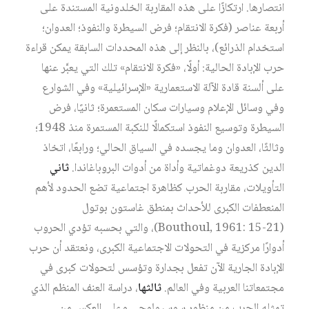
انتصارها. ارتكازًا على هذه المقاربة الخلدونية المستندة على
أربعة عناصر (فكرة الانتقام؛ فرض السيطرة والنفوذ؛ العدوان؛
استخدام الذرائع)، بالنظر إلى هذه المحددات السابقة يمكن قراءة
حرب الإبادة الحالية: أولًا، «فكرة الانتقام» تلك التي يعبَّر عنها
على ألسنة قادة الآلة الاستعمارية «الإسرائيلية» وفي الشوارع
وفي وسائل الإعلام وسيارات سكان المستعمرة؛ ثانيًا، فرض
السيطرة وتوسيع النفوذ استكمالًا للنكبة المستمرة منذ 1948؛
وثالثًا، العدوان وما يجسده في السياق الحالي؛ ورابعًا، اتخاذ
الدين كذريعة دوغماتية وأداة من أدوات البروباغاندا.
ثاني
التأويلات، مقاربة الحرب كظاهرة اجتماعية تضع الحدود لأهم
المنعطفات الكبرى للأحداث بمنطق غاستون بوتول
(Bouthoul, 1961: 15-21)، والتي بحسبه تؤدي الحروب
أدوارًا مركزية في التحولات الاجتماعية الكبرى، ونعتقد أن حرب
الإبادة الجارية الآن تفعل بجدارة وتؤسس لتحولات كبرى في
مجتمعاتنا العربية وفي العالم.
ثالثها
، دراسة العنف المنظم الذي
تمثله الحرب من منظور سوسيولوجي وعلى العكس من