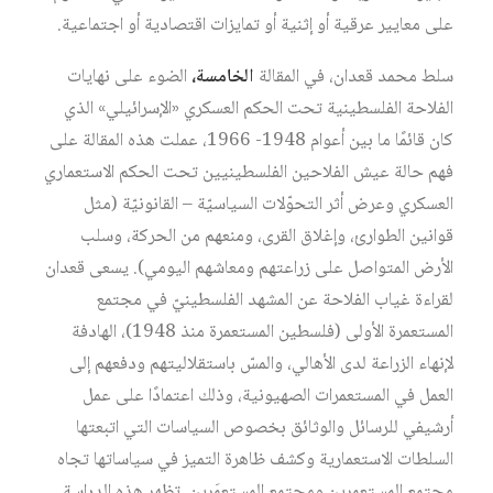
على معايير عرقية أو إثنية أو تمايزات اقتصادية أو اجتماعية.
سلط محمد قعدان، في المقالة
الخامسة،
الضوء على نهايات
الفلاحة الفلسطينية تحت الحكم العسكري «الإسرائيلي» الذي
كان قائمًا ما بين أعوام 1948- 1966، عملت هذه المقالة على
فهم حالة عيش الفلاحين الفلسطينيين تحت الحكم الاستعماري
العسكري وعرض أثر التحوّلات السياسيّة – القانونيّة (مثل
قوانين الطوارئ، وإغلاق القرى، ومنعهم من الحركة، وسلب
الأرض المتواصل على زراعتهم ومعاشهم اليومي). يسعى قعدان
لقراءة غياب الفلاحة عن المشهد الفلسطينيّ في مجتمع
المستعمرة الأولى (فلسطين المستعمرة منذ 1948)، الهادفة
لإنهاء الزراعة لدى الأهالي، والمسّ باستقلاليتهم ودفعهم إلى
العمل في المستعمرات الصهيونية، وذلك اعتمادًا على عمل
أرشيفي للرسائل والوثائق بخصوص السياسات التي اتبعتها
السلطات الاستعمارية وكشف ظاهرة التميز في سياساتها تجاه
مجتمع المستعمِرين ومجتمع المستعمَرين. تظهر هذه الدراسة