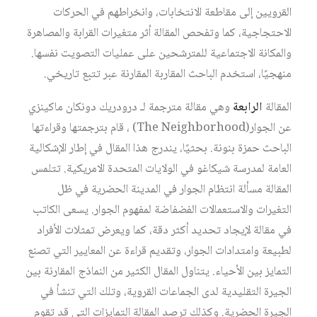
القرويين إلى مقاطعة الانتخابات، وانخراطهم في الحركات
الاحتجاجية، كما وتفحص المقالة أثر متغيرات القرابة والمصاهرة
والمكانة الاجتماعية للمترشحين على عمليات التصويت نفسها.
منهجيًا، استخدم الباحث المقاربة المقارنة عبر تتبع تاريخي.
المقالة
الرابعة
وهي مقالة مترجمة لـ درودريك دونكان ماكينزي
عن الجوار(The Neighborhood) ، قام بترجمتها وقراءتها
الباحث حمزة بنونة. بحثيًا، يندرج هذا المقال في إطار الإشكالية
العامة لمدرسة شيكاغو في الولايات المتحدة الامريكية. تتلمس
المقالة مسألة انتظام الجوار في المدينة الحضرية في ظل
التغيرات والاستعمالات الفضفاضة لمفهوم الجوار. يسعى الكاتب
في مقالة لإيجاد تحديد أكثر دقة، كما ويعرض تمثلات الأفراد
لطبيعة وامتدادات الجوار، وتقديم قراءة عن المعايير التي تصنع
التمايز بين الأحياء. يتناول المقال الكثير من النماذج المقارنة بين
الجيرة التقليدية لدى الجماعات القروية، وتلك التي تنشأ في
الجيرة الحضرية. وكذلك ترصد المقالة التمايزات التي قد تقوم