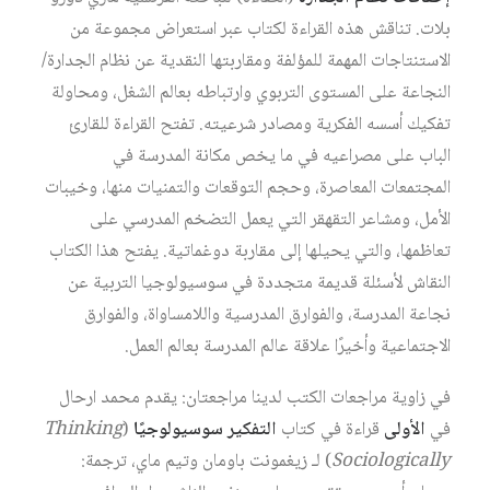
بلات. تناقش هذه القراءة لكتاب عبر استعراض مجموعة من
الاستنتاجات المهمة للمؤلفة ومقاربتها النقدية عن نظام الجدارة/
النجاعة على المستوى التربوي وارتباطه بعالم الشغل، ومحاولة
تفكيك أسسه الفكرية ومصادر شرعيته. تفتح القراءة للقارئ
الباب على مصراعيه في ما يخص مكانة المدرسة في
المجتمعات المعاصرة، وحجم التوقعات والتمنيات منها، وخيبات
الأمل، ومشاعر التقهقر التي يعمل التضخم المدرسي على
تعاظمها، والتي يحيلها إلى مقاربة دوغماتية. يفتح هذا الكتاب
النقاش لأسئلة قديمة متجددة في سوسيولوجيا التربية عن
نجاعة المدرسة، والفوارق المدرسية واللامساواة، والفوارق
الاجتماعية وأخيرًا علاقة عالم المدرسة بعالم العمل.
في زاوية مراجعات الكتب لدينا مراجعتان: يقدم محمد ارحال
في
الأولى
قراءة في كتاب
التفكير سوسيولوجيًا
(
Thinking
Sociologically
) لـ زيغمونت باومان وتيم ماي، ترجمة: