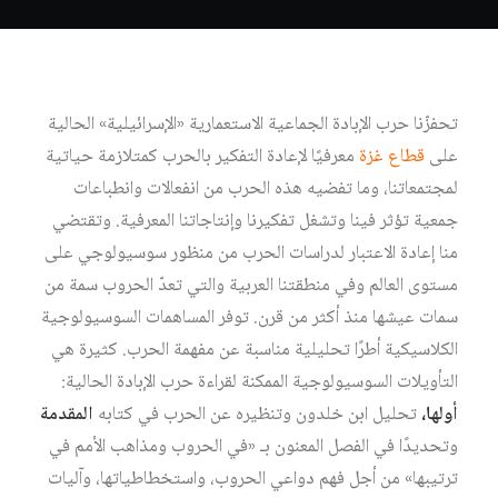
تحفزّنا حرب الإبادة الجماعية الاستعمارية «الإسرائيلية» الحالية
على
قطاع غزة
معرفيًا لإعادة التفكير بالحرب كمتلازمة حياتية
لمجتمعاتنا، وما تفضيه هذه الحرب من انفعالات وانطباعات
جمعية تؤثر فينا وتشغل تفكيرنا وإنتاجاتنا المعرفية. وتقتضي
منا إعادة الاعتبار لدراسات الحرب من منظور سوسيولوجي على
مستوى العالم وفي منطقتنا العربية والتي تعدّ الحروب سمة من
سمات عيشها منذ أكثر من قرن. توفر المساهمات السوسيولوجية
الكلاسيكية أطرًا تحليلية مناسبة عن مفهمة الحرب. كثيرة هي
التأويلات السوسيولوجية الممكنة لقراءة حرب الإبادة الحالية:
أولها،
تحليل ابن خلدون وتنظيره عن الحرب في كتابه
المقدمة
وتحديدًا في الفصل المعنون بـ «في الحروب ومذاهب الأمم في
ترتيبها» من أجل فهم دواعي الحروب، واستخطاطياتها، وآليات