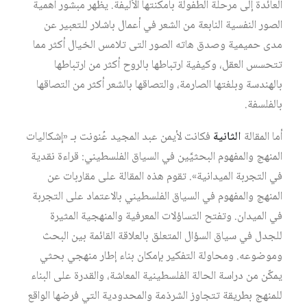
العائدة إلى مرحلة الطفولة بأمكنتها الأليفة. يظهر مبشور أهمية
الصور النفسية النابعة من الشعر في أعمال باشلار للتعبير عن
مدى حميمية وصدق هاته الصور التى تلامس الخيال أكثر مما
تتحسس العقل، وكيفية ارتباطها بالروح أكثر من ارتباطها
بالهندسة وبلغتها الصارمة، والتصاقها بالشعر أكثر من التصاقها
بالفلسفة.
أما المقالة
الثانية
فكانت لأيمن عبد المجيد عُنونت بـ «إشكاليات
المنهج والمفهوم البحثيَّين في السياق الفلسطيني: قراءة نقدية
في التجربة الميدانية». تقوم هذه المقالة على مقاربات عن
المنهج والمفهوم في السياق الفلسطيني بالاعتماد على التجربة
في الميدان. وتفتح التساؤلات المعرفية والمنهجية المثيرة
للجدل في سياق السؤال المتعلق بالعلاقة القائمة بين البحث
وموضوعه. ومحاولة التفكير بإمكان بناء إطار منهجي بحثي
يمكّن من دراسة الحالة الفلسطينية المعاشة، والقدرة على البناء
للمنهج بطريقة تتجاوز الشرذمة والمحدودية التي فرضها الواقع