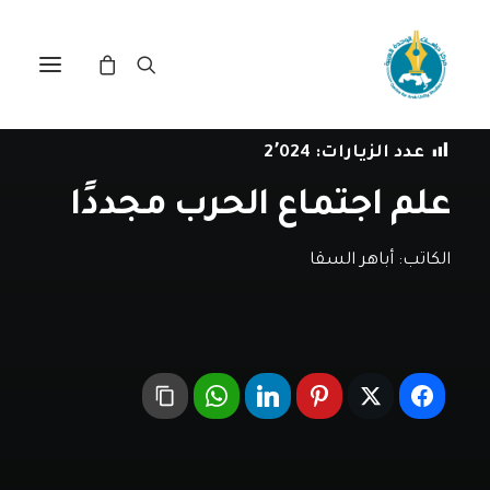
في
طوفان الأقصى
,
مقالات
•
21 فبراير، 2024
عدد الزيارات:
2٬024
علم اجتماع الحرب مجددًا
الكاتب:
أباهر السقا