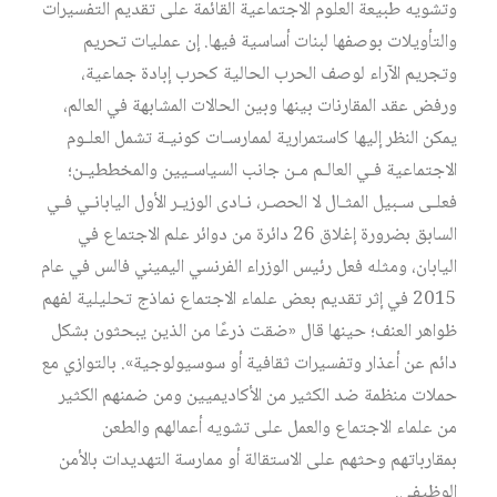
وتشويه طبيعة العلوم الاجتماعية القائمة على تقديم التفسيرات
والتأويلات بوصفها لبنات أساسية فيها. إن عمليات تحريم
وتجريم الآراء لوصف الحرب الحالية كحرب إبادة جماعية،
ورفض عقد المقارنات بينها وبين الحالات المشابهة في العالم،
يمكن النظر إليها كاستمرارية لممارسـات كونيـة تشمل العلـوم
الاجتماعية فـي العالـم مـن جانب السياسـيين والمخططيـن؛
فعلـى سـبيل المثـال لا الحصـر، نـادى الوزيـر الأول اليابانـي فـي
السابق بضرورة إغلاق 26 دائرة من دوائر علم الاجتماع في
اليابان، ومثله فعل رئيس الوزراء الفرنسي اليميني فالس في عام
2015 في إثر تقديم بعض علماء الاجتماع نماذج تحليلية لفهم
ظواهر العنف؛ حينها قال «ضقت ذرعًا من الذين يبحثون بشكل
دائم عن أعذار وتفسيرات ثقافية أو سوسيولوجية». بالتوازي مع
حملات منظمة ضد الكثير من الأكاديميين ومن ضمنهم الكثير
من علماء الاجتماع والعمل على تشويه أعمالهم والطعن
بمقارباتهم وحثهم على الاستقالة أو ممارسة التهديدات بالأمن
الوظيفي.