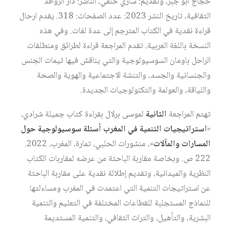
حجاج أبو جبر، وتقديم: ساري حنفي، الناشر: دار الروافد
الثقافية، تاريخ النشر 2023: عدد الصفحات: 318. يقدم ارحال
قراءة نقدية في الكتاب المترجم إلى عدة لغات. وفي هذه
النسخة باللغة العربية، تقدم المراجعة قراءة لطرائق ومنطلقات
الراحل باومان السوسيولوجية والتي يناقش فيها ثيمات الجنس
والجنسانية والجسد، والتنشة الاجتماعية والهوية والصحة
واللياقة، والعولمة والتكنولوجيات الجديدة.
تهتم المراجعة
الثانية
لموسى برلال بقراءة كتاب جميلة شرادي،
«
استراتيجيات التنمية في المغرب أسئلة سوسيولوجية حول
المسارات والمآلات
»، منشورات الحلبي، تمارة، المغرب، 2022.
222 ص. وبخاصة مقاربة الباحثة من عرضه لمقاربات الكتاب
النظرية والميدانية، وتقديم إطلالة نقدية على مقاربة الباحثة
عن استراتيجات التنمية التي اعتمدت في المغرب ومساءلتها
للنماذج المستجلبة للقطاعات المختلفة في التعليم والتنمية
البشرية، والتأهيل، والتراث الثقافي، والتنمية المستديمة