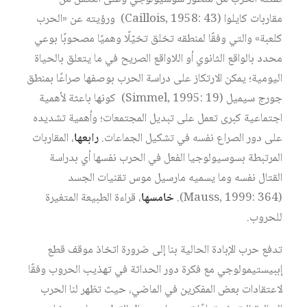
مقاربات كايلوا (Caillois, 1958: 43) ورؤيته عن «الحرب
كلعبة» والتي وفقًا لمنطقه تخلق تخيّلًا وهميًا مصحوبًا بوعي
محدد بالواقع الثانوي أو اللاواقع الصريح في ما يتعلق بالحياة
اليومية؛ يمكن الارتكاز على دراسة الحرب بوصفها صراعًا بمنطق
جورج سيميل (Simmel, 1995: 19) كونها باعثة لأهمية
اجتماعية كبرى تعمل على تبديل المجتمعات؛ وأهمية تشديده
على دور الصراع نفسه في تشكيل الجماعات.
رابعها
، المقاربات
المرتبطة بسوسيولوجيا الفعل في الحرب نفسها أي بدراسة
القتال نفسه وما يسميه مارسيل موس تقنيات الجسد
(Mauss, 1999: 364).
خامسها
، قراءة الطبيعة المتغيرة
للحروب.
تدفع حرب الإبادة الحالية بنا إلى ضرورة اتخاذ موقف قطع
إببيستيمولوجي مع فكرة دور الحداثة في تهذيب الحروب وفقًا
لاعتقادات بعض المفكرين في الماضي، حيث تظهر لنا الحرب