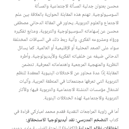
محسن بعنوان جدلية المسألة الاجتماعية والمسألة
السوسيولوجية. تهتم هذه المقابلة الحوارية بالعلاقة بين علم
الاجتماع والعلوم التربوية، يحاور في المقالة الدحاني مصطفى
محسن عن إسهاماته السوسيولوجية والتربوية، ومنابع تفكيره
ورؤاه ومشروعه الفكري. وألية ربط ذلك في السياقات المختلفة
سواء على الصعد المحلية أو الإقليمية أو العالمية. كما يسائل
الدحاني ضيفه عن خلفياته الفكرية والأيديولوجية، وأطره
النظرية والمنهجية المرجعية واهتماماته المعرفية. تتضمن
المقابلة إذًا عدة محاور عن الاختلالات البنيوية المعقدة للنظم
التربوية التي تعرفها مجتمعاتنا في المنطقة العربية، وآليات
اشتغال مؤسسات التنشئة الاجتماعية والتربوية فيها؛ والآثار
التربوية والاجتماعية لهذه الختلالات البنوية.
أما في زاوية المراجعات النقدية فقدم محمد امباركي قراءة في
كتاب
التضخم المدرسي: نقد أيديولوجيا الاستحقاق:
إخفاقات نظام الجدارة
(الكفاءة) للباحثة الفرنسية ماري دورو-