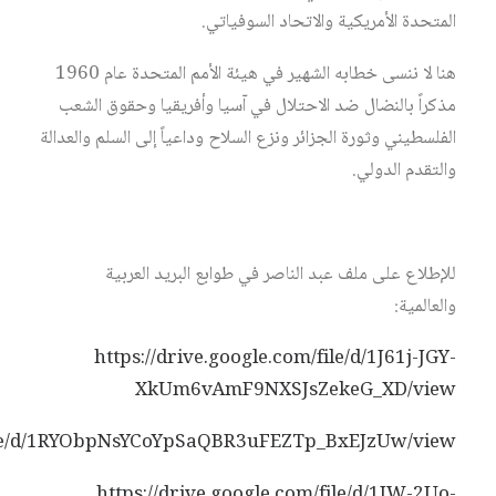
المتحدة الأمريكية والاتحاد السوفياتي.
هنا لا ننسى خطابه الشهير في هيئة الأمم المتحدة عام 1960
مذكراً بالنضال ضد الاحتلال في آسيا وأفريقيا وحقوق الشعب
الفلسطيني وثورة الجزائر ونزع السلاح وداعياً إلى السلم والعدالة
والتقدم الدولي.
للإطلاع على ملف عبد الناصر في طوابع البريد العربية
والعالمية:
https://drive.google.com/file/d/1J61j-JGY-
XkUm6vAmF9NXSJsZekeG_XD/view
/file/d/1RYObpNsYCoYpSaQBR3uFEZTp_BxEJzUw/view
https://drive.google.com/file/d/1JW-2Uo-