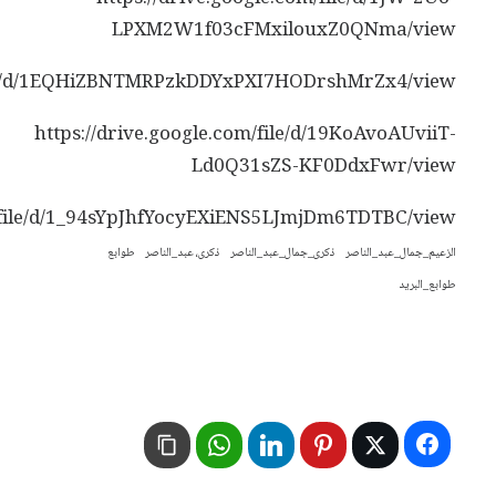
LPXM2W1f03cFMxilouxZ0QNma/view
file/d/1EQHiZBNTMRPzkDDYxPXI7HODrshMrZx4/view
https://drive.google.com/file/d/19KoAvoAUviiT-
Ld0Q31sZS-KF0DdxFwr/view
m/file/d/1_94sYpJhfYocyEXiENS5LJmjDm6TDTBC/view
الزعيم_جمال_عبد_الناصر
ذكرى_جمال_عبد_الناصر
ذكرى، عبد_الناصر
طوابع
طوابع_البريد