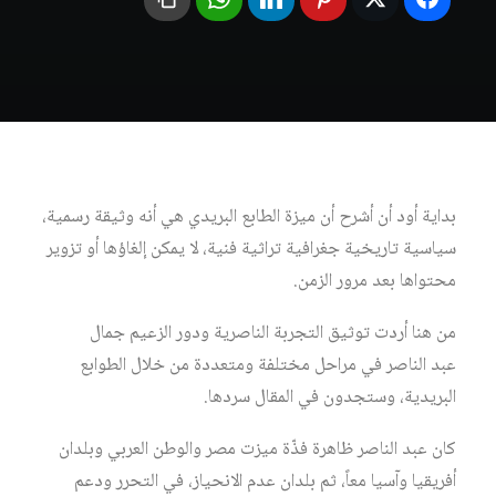
بداية أود أن أشرح أن ميزة الطابع البريدي هي أنه وثيقة رسمية،
سياسية تاريخية جغرافية تراثية فنية، لا يمكن إلغاؤها أو تزوير
محتواها بعد مرور الزمن.
من هنا أردت توثيق التجربة الناصرية ودور الزعيم جمال
عبد الناصر في مراحل مختلفة ومتعددة من خلال الطوابع
البريدية، وستجدون في المقال سردها.
كان عبد الناصر ظاهرة فذّة ميزت مصر والوطن العربي وبلدان
أفريقيا وآسيا معاً، ثم بلدان عدم الانحياز، في التحرر ودعم