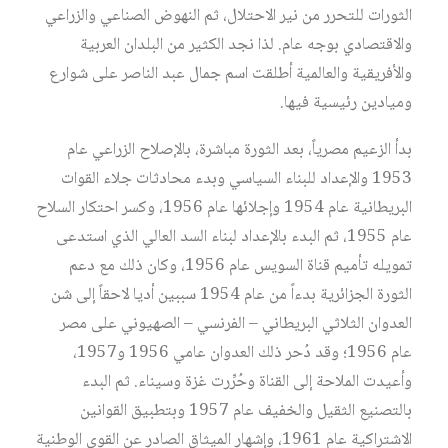
الثورات للتحرر من نير الاحتلال، ثم النهوض الصناعي والزراعي
والاقتصادي بوجه عام. لذا نجد الكثير من البلدان العربية
والأفريقية والعالمية أطلقت اسم جمال عبد الناصر على شوارع
وميادين رئيسية فيها.
بدأ الزعيم مصرياً، بعد الثورة مباشرة، بالإصلاح الزراعي عام
1953 والإعداد للبناء السياسي وبدء محادثات جلاء القوات
البريطانية عام 1954 وإجلائها عام 1956، وكسر احتكار السلاح
عام 1955، ثم البدء بالإعداد لبناء السد العالي الذي استدعى
تمويله تأميم قناة السويس عام 1956، وكان ذلك مع دعم
الثورة الجزائرية بدءاً من عام 1954 سببين أديا لاحقاً إلى شن
العدوان الثلاثي البريطاني – الفرنسي – الصهيوني على مصر
عام 1956؛ وقد دُحر ذلك العدوان عامي 1956 و1957،
وأعيدت الملاحة إلى القناة وحُرِّرت غزة وسيناء. ثم البدء
بالتصنيع الثقيل والخفيف عام 1957 وبتطبيق القوانين
الاشتراكية عام 1961، وإشهار الميثاق الصادر عن القوى الوطنية