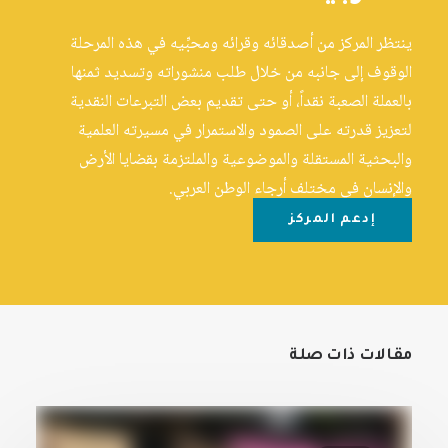
ينتظر المركز من أصدقائه وقرائه ومحبِّيه في هذه المرحلة
الوقوف إلى جانبه من خلال طلب منشوراته وتسديد ثمنها
بالعملة الصعبة نقداً، أو حتى تقديم بعض التبرعات النقدية
لتعزيز قدرته على الصمود والاستمرار في مسيرته العلمية
والبحثية المستقلة والموضوعية والملتزمة بقضايا الأرض
والإنسان في مختلف أرجاء الوطن العربي.
إدعم المركز
مقالات ذات صلة