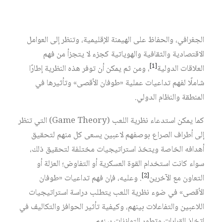
الدولي، ومن هاجس الدول في الحفاظ على أمنها ومصالحها
القومية، بما في ذلك السيطرة على الموارد، وتوسيع النفوذ
الجغرافي، والحفاظ على الهيمنة الإقليمية، وتنظر إلى العوامل
الاقتصادية والثقافية والهوياتية كجزء لا يتجزأ من فهم
[1]
العلاقات الدولية
، ومن ثم يمكن أن توفر هذه النظرية إطارًا
شاملًا لفهم تداعيات عملية «طوفان الأقصى» وتأثيرها في
المنطقة والنظام الدولي.
كما يمكن استدعاء نظرية اللعب (Game Theory) التي تنظر
إلى أطراف الصراع بوصفهم لاعبين يسعى كل منهم لتحقيق
أهدافه الخاصة ويتخذ استراتيجيات مختلفة لتحقيق ذلك،
سواء كانت استخدام القوة العسكرية أو التفاوض؛ العزلة أو
[2]
التعاون مع الآخرين
. وعليه، فإن فهم تداعيات «طوفان
الأقصى» في ضوء نظرية اللعب يتطلب دراسة استراتيجيات
اللاعبين والتفاعلات بينهم، وكيفية تأثير الحوافز والتكاليف في
اتخاذ القرارات وتطور التوازنات بينهم.