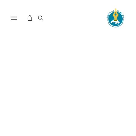
في
دراسات
,
طوفان الأقصى
•
29 أبريل، 2026
عدد الزيارات:
261
شظايا طوفان الأقصى:
مسلمات نظرية وقضايا
دولية على المحك
الكاتب:
يوسف عنتار
DOI:
https://doi.org/10.65506/241002