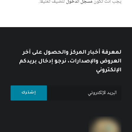
يجب أنت تكون
مسجل الدخول
لتضيف تعليقاً.
7 أغسطس، 2026
نمط العيش الإمبريالي: أزمة الإنسان
والطبيعة في الرأسمالية العالمية
كتبه مركز دراسات الوحدة العربية
لمعرفة أخبار المركز والحصول على آخر
العروض والإصدارات، نرجو إدخال بريدكم
الإلكتروني