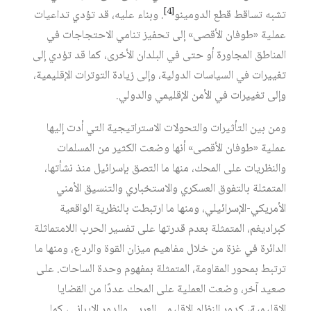
[4]
تشبه تساقط قطع الدومينو
. وبناء عليه، قد تؤدي تداعيات
عملية «طوفان الأقصى» إلى تحفيز تنامي الاحتجاجات في
المناطق المجاورة أو حتى في البلدان الأخرى، كما قد تؤدي إلى
تغييرات في السياسات الدولية، وإلى زيادة التوترات الإقليمية،
وإلى تغييرات في الأمن الإقليمي والدولي.
ومن بين التأثيرات والتحولات الاستراتيجية التي أدت إليها
عملية «طوفان الأقصى» أنها وضعت الكثير من المسلمات
والنظريات على المحك، منها ما التصق بإسرائيل منذ نشأتها،
المتمثلة بالتفوق العسكري والاستخباري والتنسيق الأمني
الأمريكي-الإسرائيلي، ومنها ما ارتبطت بالنظرية الواقعية
كبراديغم، المتمثلة بعدم قدرتها على تفسير الحرب اللامتماثلة
الدائرة في غزة من خلال مفاهيم ميزان القوة والردع، ومنها ما
ترتبط بمحور المقاومة، المتمثلة بمفهوم وحدة الساحات. على
صعيد آخر، وضعت العملية على المحك عددًا من القضايا
الإقليمية، كدور النظام الإقليمي العربي والدور الإيراني، كما