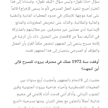
سؤال «ماذا نقول» وليس سؤال «كيف نقول». واستناداً إلى هذا
الخيار أصبح تنفيذ العمل المسرحي (أو ما يسمى الإخراج) قائماً
على لعبة موجهة للابتكار، في حدود المعطيات المادية والتقنية
والمالية والمكانية، وكذلك على تحريض المخزونات والمنابع
الإبداعية لدى ممثلين غير محترفين، عبر مطالبتهم بالمشاركة
في التأليف بدلاً من الاقتصار على التمثيل. ذلك بأن الرغبة في
إقامة مسرح ينتمي إلى الجمهور تتضمن حكماً القرار بأن الممثل
والمؤلف أو المسرحي ينتميان إلى هذا الجمهور نفسه.
أوقفت سنة 1972 عملك في محترف بيروت للمسرح فإلى
أين اتجهت؟
مضيت إلى الالتحام بالجمهور، وأمضيت أربع سنوات بين
المخيمات الفلسطينية وأحياء ضاحية بيروت الجنوبية وقرى
الجنوب اللبناني. وأذكر أنني قدمت أثناء إقامتي في مخيم
شاتيلا أعمالاً بالتعاون مع بعض الشبان. ومنها مسرحية «السبع