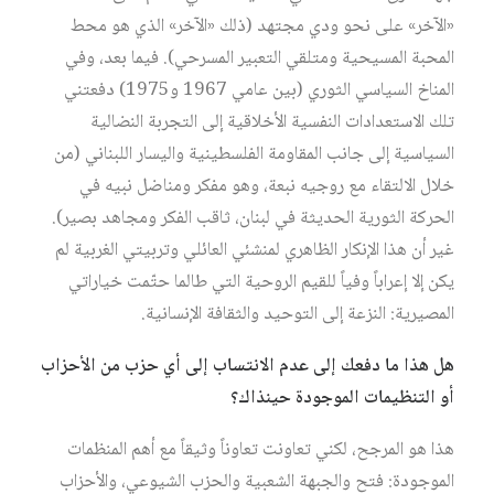
«الآخر» على نحو ودي مجتهد (ذلك «الآخر» الذي هو محط
المحبة المسيحية ومتلقي التعبير المسرحي). فيما بعد، وفي
المناخ السياسي الثوري (بين عامي 1967 و1975) دفعتني
تلك الاستعدادات النفسية الأخلاقية إلى التجربة النضالية
السياسية إلى جانب المقاومة الفلسطينية واليسار اللبناني (من
خلال الالتقاء مع روجيه نبعة، وهو مفكر ومناضل نبيه في
الحركة الثورية الحديثة في لبنان، ثاقب الفكر ومجاهد بصير).
غير أن هذا الإنكار الظاهري لمنشئي العائلي وتربيتي الغربية لم
يكن إلا إعراباً وفياً للقيم الروحية التي طالما حتّمت خياراتي
المصيرية: النزعة إلى التوحيد والثقافة الإنسانية.
هل هذا ما دفعك إلى عدم الانتساب إلى أي حزب من الأحزاب
أو التنظيمات الموجودة حينذاك؟
هذا هو المرجح، لكني تعاونت تعاوناً وثيقاً مع أهم المنظمات
الموجودة: فتح والجبهة الشعبية والحزب الشيوعي، والأحزاب