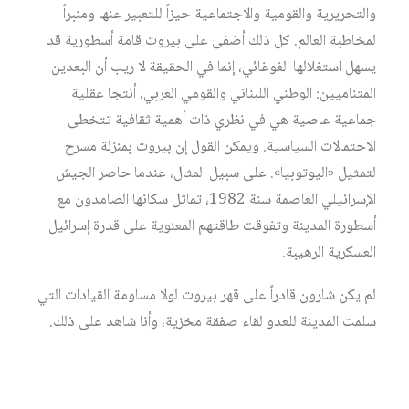
والتحريرية والقومية والاجتماعية حيزاً للتعبير عنها ومنبراً
لمخاطبة العالم. كل ذلك أضفى على بيروت قامة أسطورية قد
يسهل استغلالها الغوغائي، إنما في الحقيقة لا ريب أن البعدين
المتناميين: الوطني اللبناني والقومي العربي، أنتجا عقلية
جماعية عاصية هي في نظري ذات أهمية ثقافية تتخطى
الاحتمالات السياسية. ويمكن القول إن بيروت بمنزلة مسرح
لتمثيل «اليوتوبيا». على سبيل المثال، عندما حاصر الجيش
الإسرائيلي العاصمة سنة 1982، تماثل سكانها الصامدون مع
أسطورة المدينة وتفوقت طاقتهم المعنوية على قدرة إسرائيل
العسكرية الرهيبة.
لم يكن شارون قادراً على قهر بيروت لولا مساومة القيادات التي
سلمت المدينة للعدو لقاء صفقة مخزية، وأنا شاهد على ذلك.