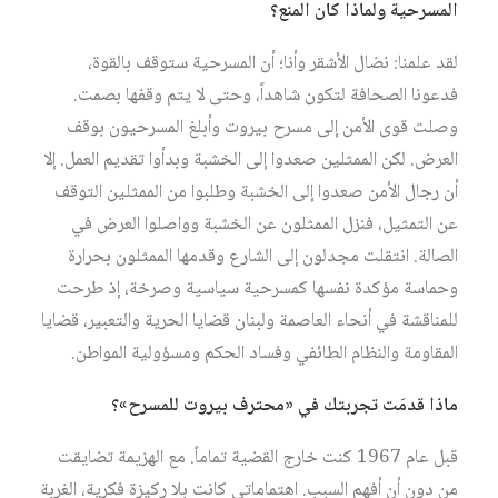
المسرحية ولماذا كان المنع؟
لقد علمنا: نضال الأشقر وأنا؛ أن المسرحية ستوقف بالقوة،
فدعونا الصحافة لتكون شاهداً، وحتى لا يتم وقفها بصمت.
وصلت قوى الأمن إلى مسرح بيروت وأبلغ المسرحيون بوقف
العرض. لكن الممثلين صعدوا إلى الخشبة وبدأوا تقديم العمل. إلا
أن رجال الأمن صعدوا إلى الخشبة وطلبوا من الممثلين التوقف
عن التمثيل، فنزل الممثلون عن الخشبة وواصلوا العرض في
الصالة. انتقلت مجدلون إلى الشارع وقدمها الممثلون بحرارة
وحماسة مؤكدة نفسها كمسرحية سياسية وصرخة، إذ طرحت
للمناقشة في أنحاء العاصمة ولبنان قضايا الحرية والتعبير، قضايا
المقاومة والنظام الطائفي وفساد الحكم ومسؤولية المواطن.
ماذا قدمَت تجربتك في «محترف بيروت للمسرح»؟
قبل عام 1967 كنت خارج القضية تماماً. مع الهزيمة تضايقت
من دون أن أفهم السبب. اهتماماتي كانت بلا ركيزة فكرية، الغربة