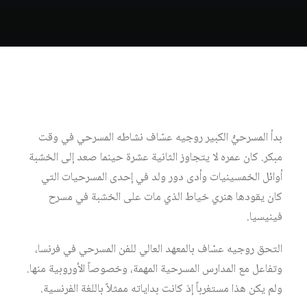
بدأ المسرحيُّ الكبير روجيه عسّاف نشاطه المسرحي في وقت
مبكر. كان عمره لا يتجاوز الثانية عشرة حينما صعد إلى الخشبة
أوائل الخمسينيات وأدى دور ولد في إحدى المسرحيات التي
كان يقودها هنري خياط الذي مات على الخشبة في مسرح
فينيسيا.
التحق روجيه عسّاف بالمعهد العالي للفن المسرحي في فرنسا،
وتفاعل مع المدارس المسرحية المهمة، وخصوصاً الأوروبية منها.
ولم يكن هذا مستغرباً إذ كانت بداياته ممثلاً باللغة الفرنسية.