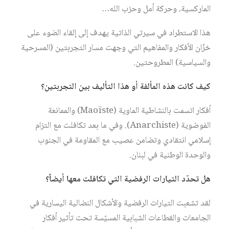
الماركسية، وحركة أمل وحزب الله…
هذا الاستطراد في سيرتي الذاتية يهدف إلى إلقاء الضوء على
خزّان الأفكار والمفاهيم التي وجهت مسار التجربتين (المسرحية
والسياسية) المطروحتين.
كيف كانت هذه المألفة أو هذا التأليف بين التجربتين؟
أفكار اتسمت بالنشاطية الماوية (Maoïste) والممانعة
الفوضوية (Anarchiste). وفي ما بعد تكافلت مع التزام
إسلامي انتقادي وتضامن عصيب مع المقاومة في الجنوب
والوحدة الوطنية في لبنان.
هل تحدّد التيارات الرفضية التي تكافلت معها أيضاً؟
لقد تشعبت التيارات الرفضية والأشكال النضالية اليسارية في
الجامعات والقطاعات الشبابية المسيّسة تحت تأثير أفكار