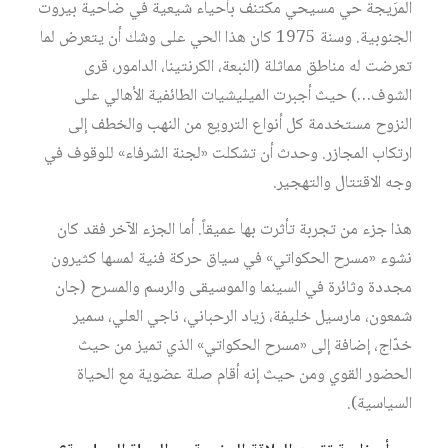
المرَيجة حي مسيحي مكتنف بأحياء شيعية في ضاحية بيروت
الجنوبية. وسنة 1975 كان هذا الحي على وشك أن يتعرض لما
تعرضت له مناطق مماثلة (النبعة، الكرنتينا، الدامور، قرى
الشوف…) حيث أجبرت الميليشيات الطائفية الأهالي على
النزوح مستخدمة كل أنواع الترويع من النهب والخطف إلى
ارتكاب المجازر. وحدث أن تشكلت «لجنة الشرفاء» للوقوف في
وجه الاقتتال والتهجير.
هذا جزء من تجربة تأثرت بها عميقاً. أما الجزء الآخر فقد كان
نشوء «مسرح الحكواتي» في سياق حركة فنية لمسها كثيرون
مجددة وثائرة في السينما والموسيقى والرسم والمسرح (جان
شمعون، مارسيل خليفة، زياد الرحباني، ناجي العلي، سمير
خدّاج، إضافة إلى «مسرح الحكواتي» الذي تميز من حيث
الحضور القوي ومن حيث إنه أقام صلة عضوية مع الحياة
السياسية).