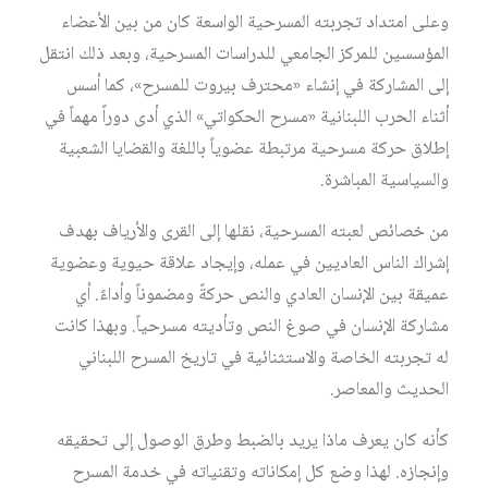
وعلى امتداد تجربته المسرحية الواسعة كان من بين الأعضاء
المؤسسين للمركز الجامعي للدراسات المسرحية، وبعد ذلك انتقل
إلى المشاركة في إنشاء «محترف بيروت للمسرح»، كما أسس
أثناء الحرب اللبنانية «مسرح الحكواتي» الذي أدى دوراً مهماً في
إطلاق حركة مسرحية مرتبطة عضوياً باللغة والقضايا الشعبية
والسياسية المباشرة.
من خصائص لعبته المسرحية، نقلها إلى القرى والأرياف بهدف
إشراك الناس العاديين في عمله، وإيجاد علاقة حيوية وعضوية
عميقة بين الإنسان العادي والنص حركةً ومضموناً وأداءً. أي
مشاركة الإنسان في صوغ النص وتأديته مسرحياً. وبهذا كانت
له تجربته الخاصة والاستثنائية في تاريخ المسرح اللبناني
الحديث والمعاصر.
كأنه كان يعرف ماذا يريد بالضبط وطرق الوصول إلى تحقيقه
وإنجازه. لهذا وضع كل إمكاناته وتقنياته في خدمة المسرح