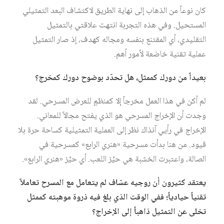
كان نوعاً من الذهاب إلى نهاية الطريق لاكتشاف البعد التمثيلي
المستحيل. وفي هذه التجربة انتهت علاقتي بالتمثيل
التقليدي، أي المقتنع بنفسه ومجاله كهدف، إذ صار التمثيل
عملية تقنية خاضعة لأمور أهم.
بعيداً من دورك كممثل، هل تحدّد بوضوح دورك كمخرج؟
لم أكن في هذا العمل مخرجاً إلا كمنظمٍ للعرض المسرحي. لقد
وجدت أن الإخراج المسرحي هو الذي يفتح مجالاً للمعاني.
الإخراج في رأيي آنذاك نظر إلى العملية التمثيلية كساحة حرة بلا
قيود. من هنا بدأت مسرحية «هنري الرابع» كمسرحية في
الصالة، واعتبرت الخشبة هي حيِّز اللعب. أي حيِّز «هنري الرابع».
يعتقد كثيرون أن روجيه عسّاف لم يتعامل مع المسرح تعاملاً
تقنياً حيادياً؛ ففي الوقت الذي بلغ فيه ذروة موهبته كممثل
تخلى عن التمثيل ذاهباً إلى الإخراج؟