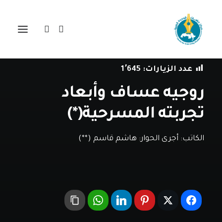
في
حوارات
•
9 أبريل، 2020
عدد الزيارات:
1٬645
روجيه عساف وأبعاد
تجربته المسرحية(*)
الكاتب:
أجرى الحوار: هاشم قاسم (**)