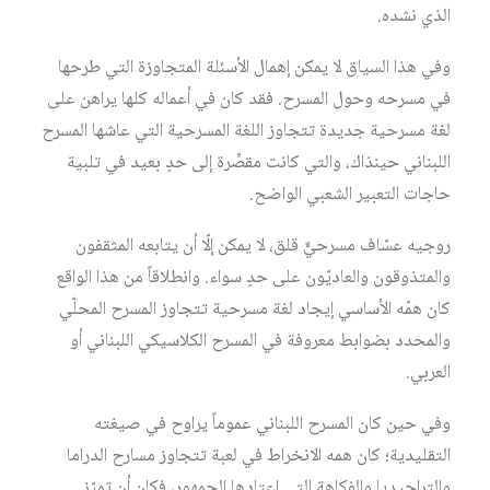
الذي نشده.
وفي هذا السياق لا يمكن إهمال الأسئلة المتجاوزة التي طرحها
في مسرحه وحول المسرح. فقد كان في أعماله كلها يراهن على
لغة مسرحية جديدة تتجاوز اللغة المسرحية التي عاشها المسرح
اللبناني حينذاك، والتي كانت مقصِّرة إلى حدٍ بعيد في تلبية
حاجات التعبير الشعبي الواضح.
روجيه عسّاف مسرحيٌّ قلق، لا يمكن إلّا أن يتابعه المثقفون
والمتذوقون والعاديّون على حدٍ سواء. وانطلاقاً من هذا الواقع
كان همّه الأساسي إيجاد لغة مسرحية تتجاوز المسرح المحلّي
والمحدد بضوابط معروفة في المسرح الكلاسيكي اللبناني أو
العربي.
وفي حين كان المسرح اللبناني عموماً يراوح في صيغته
التقليدية؛ كان همه الانخراط في لعبة تتجاوز مسارح الدراما
والتراجيديا والفكاهة التي اعتادها الجمهور، فكان أن تميّز