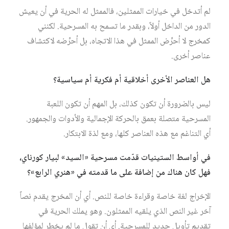
لم أتدخل في خيارات الممثلين، فالممثل له الحرية في أن يعيش
الدور من الداخل أولاً، وبقدر ما تسمح به المسرحية. لكنني
كمخرج لا أحرِّض الممثل في هذا الاتجاه، بل أحرِّضه لاكتشاف
عناصر أخرى.
هل العناصر الأخرى أخلاقية أم فكرية أم سياسية؟
ليس بالضرورة أن تكون كذلك، بل المهم أن تكون اللعبة
المسرحية متصلة بعمق بالحركة الإجمالية والأدوات والجمهور.
أي التناغم مع هذه العناصر كلها، ومع لذة الابتكار.
في أواسط الستينيات قدّمت مسرحية «السيد» لبيار كورناي،
فهل كان هناك من إضافة على ما قدمته في «هنري الرابع»؟
الإخراج لغة خاصة وقراءة خاصة للنص. أي أن المخرج يقدم نصاً
آخر غير النص الذي يلقيه الممثلون. وهو يملك الحرية في
تقديم تأويل جديد للمسرحية. أي أن تقول ما لم يخطِر لمؤلفها