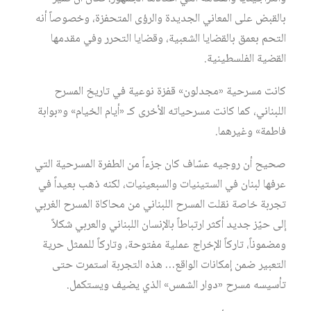
بالقبض على المعاني الجديدة والرؤى المتحفزة، وخصوصاً أنه
التحم بعمق بالقضايا الشعبية، وقضايا التحرر وفي مقدمها
القضية الفلسطينية.
كانت مسرحية «مجدلون» قفزة نوعية في تاريخ المسرح
اللبناني، كما كانت مسرحياته الأخرى كـ «أيام الخيام» و«بوابة
فاطمة» وغيرهما.
صحيح أن روجيه عسّاف كان جزءاً من الطفرة المسرحية التي
عرفها لبنان في الستينيات والسبعينيات، لكنه ذهب بعيداً في
تجربة خاصة نقلت المسرح اللبناني من محاكاة المسرح الغربي
إلى حيّز جديد أكثر ارتباطاً بالإنسان اللبناني والعربي شكلاً
ومضموناً، تاركاً الإخراج عملية مفتوحة، وتاركاً للممثل حرية
التعبير ضمن إمكانات الواقع… هذه التجربة استمرت حتى
تأسيسه مسرح «دوار الشمس» الذي يضيف ويستكمل.