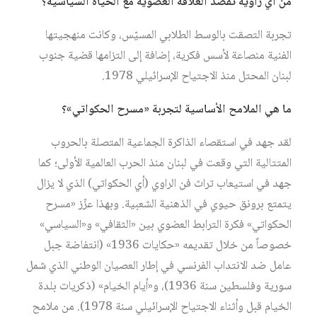
من أي زاوية تقصد العلاقة العضوية مع الحياة السياسية؟
تجربة التصقت بالوسط الطلابي المسيّس، وكانت منهجيتها
الفنية منصاعة لأسس فكرية، إضافة إلى التزامها قضية جنوب
لبنان المحتل منذ الاجتياح الإسرائيلي 1978.
ما هي الملامح الأساسية لتجربة «مسرح الحكواتي»؟
لقد جهد في استقصاء الذاكرة الجماعية المتصلة بالحروب
المتتالية التي وقعت في لبنان منذ الحرب العالمية الأولى؛ كما
جهد في استيعاب تراث فن الراوي (أي الحكواتي) الذي لا يزال
يتمتع برونق حيوي في الذهنية الشعبية. وبهذا عزّز «مسرح
الحكواتي» فكرة الترابط العضوي بين «الثقافي» و«السياسي»
خصوصاً من خلال تقديمه «حكايات 1936» (انتفاضة جبل
عامل ضد الانتداب الفرنسي في إطار العصيان الوطني الذي شمل
سورية وفلسطين سنة 1936)، و«أيام الخيام» (ذكريات بلدة
الخيام قبل وأثناء الاجتياح الإسرائيلي سنة 1978). من ملامح