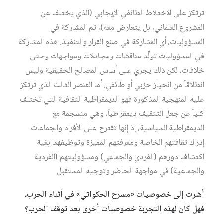
ترتكز على الاختلاط الطائفي الإيجابي (الذي يختلف عن
المشروع العلماني، بل يتعارض معه)، ثم المشاركة في
المسؤوليات، أي المشاركة في صنع القرار والتنفيذ. هذه المشاركة
في المسؤوليات تولِّد مناقشات ومجادلات ومواجهات وحتى
خلافات، لكن ذلك يجري على أساس المصالح الحقيقية وليس
انطلاقاً من انحياز حزبي أو طائفي. أما العنصر الثالث الذي ترتكز
عليه المنهجية المذكورة فهو الديمقراطية الثقافية التي تختلف
كلياً عن جعل التثقيف ديمقراطياً، وهي منسجمة مع
الديمقراطية السياسية، إذ إنها تقترح على الأفراد والجماعات
إدراك ثقافتهم الخاصة ومعرفتهم المميزة وتوظيفهما بغية
اكتشاف دورهم (الفردي والجماعي) ومسؤوليتهم (الفردية
والجماعية) في مواجهة الحاضر وتوجيه المستقبل.
أشرت إلى خصوصيات «مسرح الحكواتي» في أثناء الحرب،
فهل كان لهذه التجربة خصوصيات أخرى بعد توقف الحرب؟