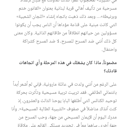
في السيرك» لمحجوب عمر؛ كذلك تعاونت مع شبان لإعداد
مسرحية من تأليف أهالي قرية لبنانية بعنوان «القانون ختم
وبرنيطة»… وبعد ذلك ذهبت باتجاه إنشاء «اللجان الشعبية»
التي كانت مبنية على قناعة مؤداها أن الناس يجب أن يكونوا
مسؤولين عن حياتهم انطلاقاً من طاقاتهم الذاتية. وكان معنى
كل ذلك أنني ضد المسرح للمسرح، لا ضد المسرح كشراكة
واحتفال.
مضموناً، ماذا كان يشغلك في هذه المرحلة وأي اتجاهات
قادتك؟
على الرغم من أنني ولدت في عائلة مارونية، فإني لم أشعر أبداً
بانتمائي الطائفي. فقد تربيت تربية مسيحية وتأثرت بحركة
توحيد الكنائس التي أطلقها البابا يوحنا الثالث والعشرون، إذ
كنت آنذاك مناضلاً في صفوف «الشبيبة الطالبة المسيحية». وأنا
مدرك اليوم أن الإيمان المسيحي من جهة، وحب المسرح من
جهة أخرى، ساهما معاً في تحديد مسلكي القائم على ملاقاة