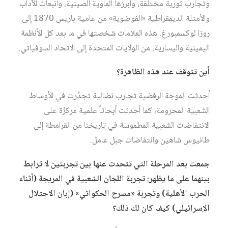
وتجارب ثورية مختلفة، وأبرزها الماوية الصينية، وانبعاث الآداب
والأمثلة الديمقراطية «الفوضوية» من عامية باريس 1870 إلى
روزا لوكسمبورغ. هذه العلامات شخصتها في ما بعد كل الأنظمة
اليمينية واليسارية، من الولايات المتحدة إلى الاتحاد السوفياتي.
أين تتوقف عند هذه الظاهرة؟
أحدثت الموجة الرفضية تجارب نضالية تجذّرت في الأوساط
الشعبية المحرومة، كما أحدثت أبحاثاً علمية مركزّة على
الانتفاضات الشعبية المطموسة في تاريخنا من القرامطة إلى
طانيوس شاهين وانتفاضات جبل عامل.
جمعت بعد المرحلة التي تتحدث عنها بين تجربتين لا ترابط
بينهما على ما يظهر: تجربة اللجان الشعبية في المريجة (أثناء
الحرب الأهلية) وتجربة «مسرح الحكواتي» (إبان الاحتلال
الإسرائيلي) كيف كان لك ذلك؟