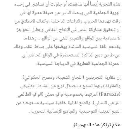
هذه التجربة أيضاً أنها ساهمت، أو حاولت أن تساهم، في إحياء
الهوية الجماعية التي يبحث الناس عن صيغة معبرة لها في
وقت تهددها الحروب والنزاعات الداخلية، وكذلك الانطلاق من
أن تحقيق مشاركة الناس في الإنتاج الثقافي وإبطال الحواجز
الاعتيادية بين الواقع والتعبير الفني عن الواقع… وهذا ما
يقتحم اللغة السياسية السائدة ويضعها على بساط النقد، وذلك
عن طريق دمج الذاكرة المستحضرة في الواقع الحاضر. أي
المعرفة الجماعية الفطرية في الديباجة السياسية.
إن مقاربة التجربتين (اللجان الشعبية، ومسرح الحكواتي)
والمقارنة بينهما تسمح باستدلال نوع من النشاط التطبيقي
(Paraxis) المرتبط بخصوصية واقع معيَّن (الواقع الطائفي
النزاعي اللبناني)، والتابع لغائية خلقية سياسية مستوحاة من
القيم الدينية التوحيدية والمبادئ الإنسانية التحررية.
علامَ ترتكز هذه المنهجية؟