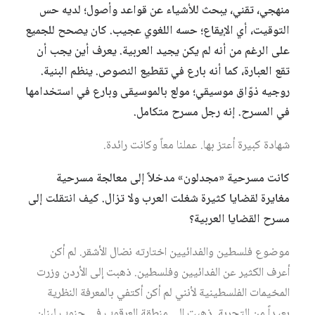
منهجي، تقني، يبحث للأشياء عن قواعد وأصول؛ لديه حس
التوقيت، أي الإيقاع؛ حسه اللغوي عجيب. كان يصحح للجميع
على الرغم من أنه لم يكن يجيد العربية. يعرف أين يجب أن
تقع العبارة، كما أنه بارع في تقطيع النصوص. ينظم البنية.
روجيه ذوّاق موسيقي؛ مولع بالموسيقى وبارع في استخدامها
في المسرح. إنه رجل مسرح متكامل.
شهادة كبيرة أعتز بها. عملنا معاً وكانت رائدة.
كانت مسرحية «مجدلون» مدخلاً إلى معالجة مسرحية
مغايرة لقضايا كثيرة شغلت العرب ولا تزال. كيف انتقلت إلى
مسرح القضايا العربية؟
موضوع فلسطين والفدائيين اختارته نضال الأشقر. لم أكن
أعرف الكثير عن الفدائيين وفلسطين. ذهبت إلى الأردن وزرت
المخيمات الفلسطينية لأنني لم أكن أكتفي بالمعرفة النظرية
بعيداً من التجربة. ذهبت إلى منطقة العرقوب في جنوب لبنان