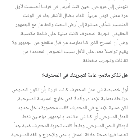
نبّهتني إلى عروبتي. حين كنت أدرس في فرنسا أحسست لأول
مرة معنى كوني عربياً. اللقاء بنضال الأشقر جاء في الوقت
المناسب. شدَّني مباشرة إلى أرض البحث والتفاعل مع الجمهور
الحقيقي. تجربة المحترَف كانت مبنية على قناعة مكتسبة،
وهي أن المسرح الذي كنا نمارسه من قبل منقطع عن الجمهور ولا
يقيم تواصلاً معه، على الأقل بسبب النصوص المعتمدة من
ثقافات وتجارب مختلفة.
هل تذكر ملامح عامة لتجربتك في المحترف؟
أول خصيصة في عمل المحترف كانت قرارنا بأن تكون النصوص
مرتبطة بعملية الإعداد، وأنه لا نص خارج الممارسة المسرحية.
لكن عملية الإبداع في المحترف كانت محصورة داخل حدود
العمل المسرحي. أي كنا في علاقتنا بالجمهور مؤهلين فقط
لابتكار النص المسرحي. وطبعاً كانت تجربة المحترف غنية جداً،
تعلمنا فيها صحة علاقة الممثل بالنص والإخراج واللغة المسرحية