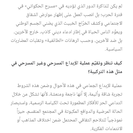
لم يكن للذاكرة الدور الذي تؤديه في «مسرح الحكواتي» في
فترة الحرب؛ بل انصب العمل على إظهار عوارض الشقاق
الاجتماعي وكشف الخرّاج الخبيث الذي يضني الجسم الوطني
ويعوِّد الناس الحياة في إطار ادعاء ديني كاذب، خارج الآخرين،
بل ضد الآخرين، وحسب الرهانات «الطائفية» وتقلبات المضاربات
السياسية.
كيف تنظر وتقيِّم عملية الإبداع المسرحي وغير المسرحي في
مثل هذه التركيبة؟
عملية الإبداع الجماعي في هذه الأحوال وضمن هذه الشروط
تجربة شاقة وأليمة، إلا أنها ناجعة ومنعشة، لأنها تشكل من خلال
التداعي الحر للأفكار المطمورة تحت الكياسة الرسمية، واستبصار
الحالة المرضية والدوافع المكبوتة في المجتمع المنقسم، حيزاً
نموذجياً للتلاحم الثقافي المحتمل ضمن اختلاف المذاهب أو
الانتماءات الفكرية.