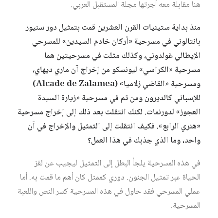
هنا مقابلة معه أجرتها مجلة المستقبل العربي.
منذ بداية ستينيات القرن العشرين قمت بتمثيل دور سنيور
بانتالوني في مسرحية «أركان خادم السيدين» للمسرحي
الإيطالي غولدوني، وكذلك مثلت في مسرحيتين هما
مسرحية «الكراسي» ليونسكو من إخراج آن ماري ديهاي،
ومسرحية «القاضي زلاميا» (Alcade de Zalamea)
للإسباني كالديرون ومن ثم في مسرحية «زيارة السيدة
العجوز» لدورنمات. لكنك انتقلت بعد ذلك إلى إخراج مسرحية
«هنري الرابع». فكيف انتقلت إلى التمثيل والإخراج في آن
واحد، وما الذي جذبك في هذا العمل؟
في هذه المسرحية يلجأ البطل إلى التمثيل ليجيب عن لغز
الحياة عبر تمثيل الجنون. دوري كممثل كان أهم ما قمت به. أما
عملي المسرحي فقد حاول في هذه المسرحية كسر النص واللعبة
المسرحية.