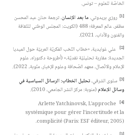
الخاصّة للعلوم – تونس.
[1]
روزي بريدوتي،
ما بعد الإنسان
، ترجمة حنان عبد المحسن
مظفر، عالم المعرفة؛ 488 (الكويت: المجلس الوطني للثّقافة
والفنون والآداب، 2021).
[2]
علي غوايدية، «خطاب النّخب الفكريّة العربيّة حول الميديا
الجديدة: مقاربة تحليليّة نقديّة،» (أطروحة دكتوراه، علوم
الإعلام والاتّصال، معهد الصّحافة وعلوم الإخبار، منّوبة، 2022).
[3]
سلوى الشرفي،
تحليل الخطاب: الرسائل السياسية في
وسائل الإعلام
(منوبة: مركز النشر الجامعي، 2010).
[4]
Arlette Yatchinovsk, L’approche
systémique pour gérer l’incertitude et la
complicité (Paris: ESF éditeur, 2005).
[5]