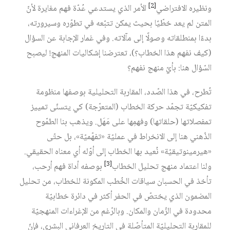
[2]
ونظيره الافتراضي
الأمر الذي يستدعي عُدّة فهم مغايرة لأنّ
المتن لم يعد خطّيًا بحيث يمكن تتبّعه في تطوّره وسيرورته،
بدءًا بمنطلقاته وصولًا إلى مآلاته. وفي غمار الإجابة عن السؤال
(كيف نفهم هذا الخطاب؟)، تعترضنا إشكاليات المنهج! ليصبح
السّؤال هنا: بأيّ منهج نفهم؟
تُطرح، في هذا الصّدد، المقاربة التحليلية بوصفها منظومة
تفكيكيّة تجمّد حركة الخطاب (المتعرّجة) كي يتسنّى تمييز
تمفصلاتها (حلقاتها) وفهمِها على مَهَل. ويذهب بنا الطمّوح
الذّهني هنا إلى الانخراط في عمليّة «تفهّميّة»، بل حتّى
«هيرمينوتيقيّة» نُعيد بها الخطاب إلى أوّله أي معناه الحقيقي.
[3]
ولنا اعتماد منهج تحليل الخطاب
بوصفه أداة فهم أرحب،
تأخذ في الحسبان سياقات الخُطب المكونة للخطاب، من تحليل
المضمون الذي يختصّ في الحفر أكثر في دائرة خطابيّة
محدودة في الزّمان والمكان. وبالرّغم من الإغراءات المنهجيّة
للمقاربة التحليليّة المتأصّلة في التاريخ العرفاني البشري، فإنّ