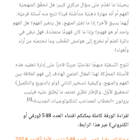
يحيلنا ما تقدّم على سؤال مركزي كبير: هل تحقّق المنهجيّة
الفهم أم أنه مهارة ذهنيّة متأصّلة فينا؟ تنبع منه أسئلة فرعيّة:
أيّهما يسبق الآخر؟ إذا ما تغيّر المنهج، هل يتغير الفهم؟ هل الفهم
واحد أم هو فهوم؟ وإذا ما كان فهومًا متعدّدة، فهل نبقى في
دائرة العلم أم نخرج إلى هوامش الخُطب وما تحتمله من آراء
وأهواء؟
تلوح النّسقيّة منهجًا تفاعليًّا جريئًا قادرًا على إدارة تعقيد هذه
الأسئلة المحرِّكة لهذا المقال العلميّ الهادف إلى فهم العلاقة بين
الفهم والمنهج، وكيفية تسخير الثاني (ولو بالتنويع والتكميل)
لتحقيق الأوّل. وكإطار نظرّي نعتمد ما يُطلق عليه فيليب
[5]
بروتون «الخطاب المصاحب للتكنولوجيات الجديدة»
.
لقراءة الورقة كاملة يمكنكم اقتناء العدد 548 (ورقي أو
الكتروني) عبر هذا الرابط:
مجلة المستقبل العربي العدد 548 تشرين الأول/أكتوبر 2024