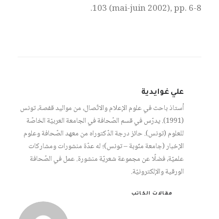
103 (mai-juin 2002), pp. 6-8.
علي غوايدية
أستاذ باحث في علوم الإعلام والاتّصال، من مواليد قفصة، تونس
(1991). يدرّس في قسم الصّحافة في الجامعة العربيّة الخاصّة
للعلوم (تونس). حائز درجة الدّكتوراه من معهد الصّحافة وعلوم
الإخبار (جامعة منّوبة – تونس)؛ له عدّة منشورات ومشاركات
علميّة، فضلًا عن مجموعة شعريّة منشورة. عمل في الصّحافة
الورقية والإلكترونيّة.
مقالات الكاتب