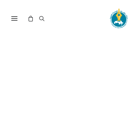
في
مقالات
•
29 أبريل، 2026
عدد الزيارات:
239
بأي منهج نفهم خطاب
التكنولوجيات الجديدة
للاتصال؟
الكاتب:
علي غوايدية
DOI:
https://doi.org/10.65506/241009