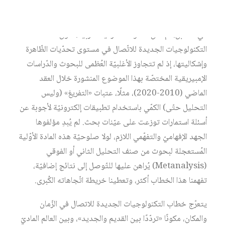
الجديدة الطارئة على الحياة البشريّة.
في المقابل، لم تكن المدوّنة المعرفيّة العربيّة، حول
التكنولوجيات الجديدة للاتّصال في مستوى تحدّيات الظّاهرة
وإشكاليتها، إذ لم تتجاوز الأغلبيّة العُظمى للبحوث والدّراسات
الإمبيريقية المختصّة بهذا الموضوع المنشورة خلال العقد
الماضي (2010-2020)، مثلًا، عتبات «التفريغ» (وليس
التحليل حتّى) الكمّي باستخدام تطبيقات إلكترونيّة لأجوبة عن
أسئلة استمارات توزعت على عيّنات بحث. لم يُبدِ مؤلفوها
الجهد الإفهاميّ والتفهّمي اللازم، لولا صلوحيّة هذه المادة الأوّلية
المُستعجلة لبحوث من صنف التحليل الثاني أو الفوقي
(Metanalysis) يُراهن عليها للتّوصل إلى نتائج إضافيّة،
تفهمنا هذا الخطاب أكثر، وتعطينا خريطة اتّجاهاته الكُبرى.
يتعرّج خطاب التكنولوجيات الجديدة للاتصال في الزّمان
والمكان، مكونًا «تردّدًا بين القديم والجديد»، وبين العالم الماديّ