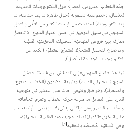
جدّة الخطاب المدروس، المصاغ حول التكنولوجيات الجديدة
للاتّصال، وخصوصية مضمونه (حول ظاهرة ما بعد حداثيّة، ما
بعد تكنولوجيّة) استدعت من الباحث الكثير من التأني والتدبّر
المنهجي في سبيل التوفيق في حسن اختيار المنهج، إذ تحصل
مفارقة بين فروض المنهجيّة التحليليّة التجزيئيّة المُثبِّتة
وموضوع التحليل المتحرّك المتعرّج المتطوّر (الكلام عن
التكنولوجيات الجديدة للاتّصال).
يُردّ هذا «القلق المنهجي» إلى التناقض بين فلسفة اشتغال
المنهج (التحليلي الثابت) وطبيعة المضمون (الخطاب المتعرّج
والمتحرّك)، وهو قلق وظيفي أحالنا على التفكير في منهجيّة
قادرة على التعامل مع سرعة حركة الخطاب وتعرّج اتّجاهاته
وتعدّد سياقاته. وبعقل تراكمّي بنائي، لا تقويضي، تمّ استدعاء
مقاربة أخرى «تكميليّة»، لما عجزت عنه المقاربة التحليليّة،
[4]
وهي النّسقيّة المُختصّة بالتعقيد
.