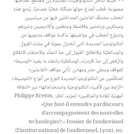
حينما تدخل التكنولوجيات الجديدة إلى مجتمع، تصاحبها
مجموعة خُطب تُصاغ حولها مشكّلة خطابًا مصاحبًا. يُنتج هذه
الخطب مختلفُ الفاعلين المتداخلين فيها من سياسيين
ومبتكرين وباحثين وفلاسفة ومثقفين وأكاديميين وغيرهم.
وتتنوّع الخطب في مواضيعها عاكسة مواقف منتجيها من
التكنولوجيا الجديدة، التي تُختزل عمومًا في مثلث القبول
والوسائطيّة والانغلاق: القبول إلى حدّ التملّك والاحتفاء، الانغلاق
والرّفض إلى حدّ الازدراء، الوسائطيّة بانتقاء ما يفيد «الوسيط»
كموقف وسطي حذر ومهادن. تأتي مواقف «الفاعلين»
المتكلّمين عن التكنولوجيا الجديدة كنوع من أنواع «التوسيط»،
«الرّابط بين الأشياء التكنولوجيّة واستخداماتها» عبر «الثقافة
المهنيّة للقادة والمراقبين» للمزيد، انظر: Philippe Breton,
«Que faut-il entendre pardiscours
d’accompagnement des nouvelles
technologies?,» Dossier de l’audiovisuel
(l’institut national de l’audiovisuel, Lyon), no.