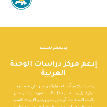
بدعمكم نستمر
إدعم مركز دراسات الوحدة
العربية
ينتظر المركز من أصدقائه وقرائه ومحبِّيه في هذه المرحلة
الوقوف إلى جانبه من خلال طلب منشوراته وتسديد ثمنها
بالعملة الصعبة نقداً، أو حتى تقديم بعض التبرعات النقدية