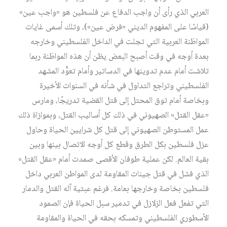
العربي الذي رأى أن واجب الدفاع عن فلسطين هو «واجب عين»
(قياسًا على المفهوم الديني «فرض عين»)، وتلك أسمى غايات
المواطَنة العربية التي تجلت في الداخل الفلسطيني وخارجه
بعدة أوجه في وقت أصبح البعض يظن أن هذه المواطَنة ربما
تلاشت أمام عدم تدوينها في الدساتير وأمام تعوُّد المشهد
الفلسطيني وتراجع التداول في شأنه في السنوات الأخيرة
وبخاصة أمام توق المحتل إلى قتل القضية تدريجًا، ومارس
«عقل القتل» الصهيوني في ذلك كل أساليب القتل، وبموازاة ذلك
عمل المستوطن الصهيوني إلى قتل كل شرايين الحياة وحاول
عزل فلسطين بكل الطرق وقطع كل أوجه الاتصال بينها وبين
بقية العالم. لكن عملية طوفان الأقصى صمدت أمام «عقل القتل»
الذي فشل في قتل جينات المقاومة لدى المواطن العربي داخل
فلسطين بخاصة وخارجها بعامة. فرغم عبثية آله القتل والدمار
التي تفعل فعل الزلازل في تدمير سبل الحياة فإن الصمود
الأسطوري الفلسطيني وتمسكه بحقه في الحياة والمقاومة