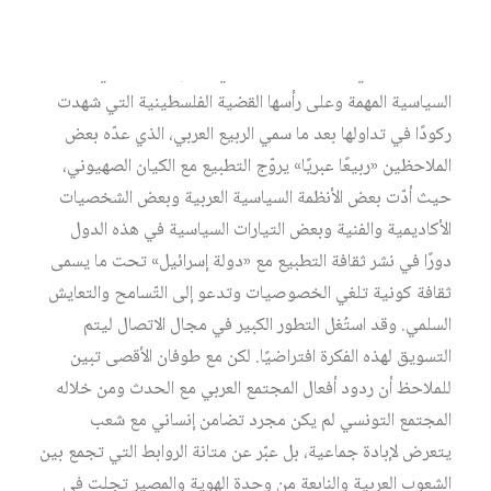
فتخلت أغلب الفئات الاجتماعية ولا سيما الشّبابية عن ممارسة
حقها في المواطَنة والمساهمة في القرار الوطني والحديث في
الشأن السياسي. وهذا ما قد يؤثر في تراجع التداول في القضايا
السياسية المهمة وعلى رأسها القضية الفلسطينية التي شهدت
ركودًا في تداولها بعد ما سمي الربيع العربي، الذي عدّه بعض
الملاحظين «ربيعًا عبريًا» يروّج التطبيع مع الكيان الصهيوني،
حيث أدّت بعض الأنظمة السياسية العربية وبعض الشخصيات
الأكاديمية والفنية وبعض التيارات السياسية في هذه الدول
دورًا في نشر ثقافة التطبيع مع «دولة إسرائيل» تحت ما يسمى
ثقافة كونية تلغي الخصوصيات وتدعو إلى التّسامح والتعايش
السلمي. وقد استُغل التطور الكبير في مجال الاتصال ليتم
التسويق لهذه الفكرة افتراضيًا. لكن مع طوفان الأقصى تبين
للملاحظ أن ردود أفعال المجتمع العربي مع الحدث ومن خلاله
المجتمع التونسي لم يكن مجرد تضامن إنساني مع شعب
يتعرض لإبادة جماعية، بل عبّر عن متانة الروابط التي تجمع بين
الشعوب العربية والنابعة من وحدة الهوية والمصير تجلت في