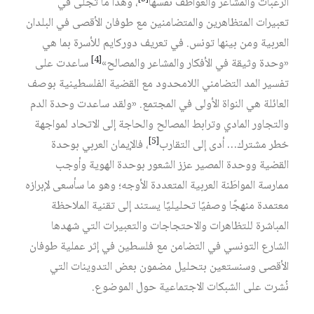
الرغبات والمشاعر والعواطف نفسها
، وهذا ما تجلى في
تعبيرات المتظاهرين والمتضامنين مع طوفان الأقصى في البلدان
العربية ومن بينها تونس. في تعريف دوركايم للأسرة بما هي
[4]
«وحدة وثيقة في الأفكار والمشاعر والمصالح»
ساعدت على
تفسير المد التضامني اللامحدود مع القضية الفلسطينية بوصف
العائلة هي النواة الأولى في المجتمع. «ولقد ساعدت وحدة الدم
والتجاور المادي وترابط المصالح والحاجة إلى الاتحاد لمواجهة
[5]
خطر مشترك… أدى إلى التقارب
، فالإيمان العربي بوحدة
القضية ووحدة المصير عزز الشعور بوحدة الهوية وأوجب
ممارسة المواطَنة العربية المتعددة الأوجه؛ وهو ما سأسعى لإبرازه
معتمدة منهجًا وصفيًا تحليليًا يستند إلى تقنية الملاحظة
المباشرة للتظاهرات والاحتجاجات والتعبيرات التي شهدها
الشارع التونسي في التضامن مع فلسطين في إثر عملية طوفان
الأقصى وسنستعين بتحليل مضمون بعض التدوينات التي
نُشرت على الشبكات الاجتماعية حول الموضوع.