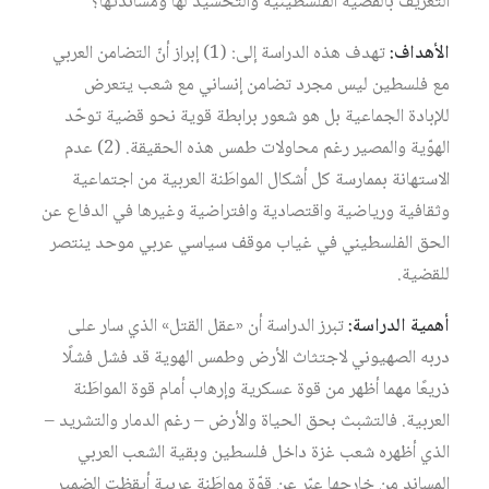
التعريف بالقضية الفلسطينية والتحشيد لها ومساندتها؟
الأهداف:
تهدف هذه الدراسة إلى: (1) إبراز أنّ التضامن العربي
مع فلسطين ليس مجرد تضامن إنساني مع شعب يتعرض
للإبادة الجماعية بل هو شعور برابطة قوية نحو قضية توحّد
الهوّية والمصير رغم محاولات طمس هذه الحقيقة. (2) عدم
الاستهانة بممارسة كل أشكال المواطَنة العربية من اجتماعية
وثقافية ورياضية واقتصادية وافتراضية وغيرها في الدفاع عن
الحق الفلسطيني في غياب موقف سياسي عربي موحد ينتصر
للقضية.
أهمية الدراسة:
تبرز الدراسة أن «عقل القتل» الذي سار على
دربه الصهيوني لاجتثاث الأرض وطمس الهوية قد فشل فشلًا
ذريعًا مهما أظهر من قوة عسكرية وإرهاب أمام قوة المواطَنة
العربية. فالتشبث بحق الحياة والأرض – رغم الدمار والتشريد –
الذي أظهره شعب غزة داخل فلسطين وبقية الشعب العربي
المساند من خارجها عبّر عن قوّة مواطَنة عربية أيقظت الضمير