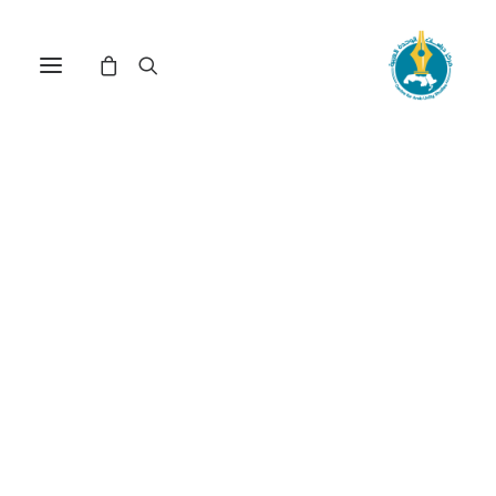
في
دراسات
,
طوفان الأقصى
•
29 أبريل، 2026
عدد الزيارات:
233
تعبيرات المواطنة والهوية
في تفاعل المجتمع
التونسي مع طوفان
الأقصى
الكاتب:
سامية محمد المختار بوعبيد
DOI:
https://doi.org/10.65506/241003