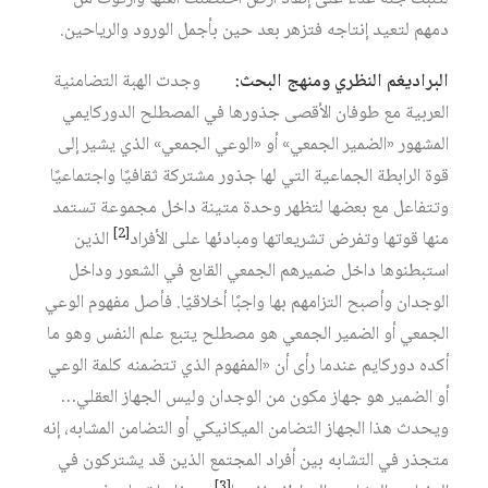
دمهم لتعيد إنتاجه فتزهر بعد حين بأجمل الورود والرياحين.
البراديغم النظري ومنهج البحث:
وجدت الهبة التضامنية
العربية مع طوفان الأقصى جذورها في المصطلح الدوركايمي
المشهور «الضمير الجمعي» أو «الوعي الجمعي» الذي يشير إلى
قوة الرابطة الجماعية التي لها جذور مشتركة ثقافيًا واجتماعيًا
وتتفاعل مع بعضها لتظهر وحدة متينة داخل مجموعة تستمد
[2]
منها قوتها وتفرض تشريعاتها ومبادئها على الأفراد
الذين
استبطنوها داخل ضميرهم الجمعي القابع في الشعور وداخل
الوجدان وأصبح التزامهم بها واجبًا أخلاقيّا. فأصل مفهوم الوعي
الجمعي أو الضمير الجمعي هو مصطلح يتبع علم النفس وهو ما
أكده دوركايم عندما رأى أن «المفهوم الذي تتضمنه كلمة الوعي
أو الضمير هو جهاز مكون من الوجدان وليس الجهاز العقلي…
ويحدث هذا الجهاز التضامن الميكانيكي أو التضامن المشابه، إنه
متجذر في التشابه بين أفراد المجتمع الذين قد يشتركون في
[3]