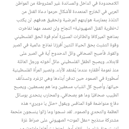
اللامحدودة في الداخل والمساندة غير المشروطة من المواطن
العربي في الخارج المتعددة الأشكال حرموا دعاة القتل من
التلذذ بممارسة هوايتهم المرضية وتحقيق هدفهم. لن يكتب
لـ«نظرية القتل الصهيونية» النجاح ولن تصمد مهما تفاخرت
بمناهج الميركافا والطائرات المسيّرة أمام قوة الحق الفلسطيني
وقوة التشبث بحق الحياة اللتين أفرزتا نماذج عالمية في الصبر
والقوة، فأصبح الصحافي وائل الدحدوح آية في الصبر على
الابتلاء، ويصبح الطفل الفلسطيني عائل أخوته ورجل العائلة
منذ نعومة أظفاره عندما يُفتقد الآباء، وتصير المرأة الفلسطينية
أسطورة في الصمود حين تدفن أبناءها وهي تزغرد وتستأنف
حياتها، وأصبح كل الشباب مسعفين وما هم بمسعفين، ويصبح
الطبيب صحافيًا وما هو بصحافي، والمحارب يتحدى بوسائل
دفاع متواضعة قوة المنافس ويقول «حلل يا دويري» هذه
العظمة والتحدي والصمود. لقد نسجوا وما زالوا ينسجون ملحمة
مشتركة ستذبح «عقل الموت» الصهيوني على صراط غزة
لتنبت جنة غناء على إنقاد أرض احتضنت أهلها وارتوت من